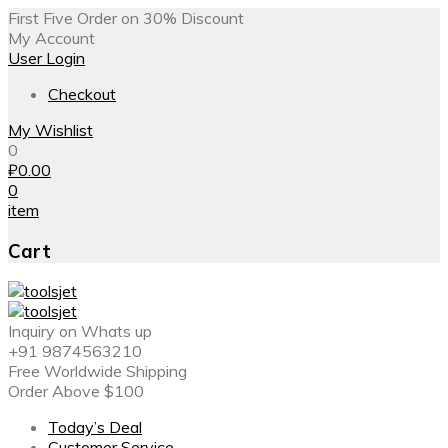
First Five Order on 30% Discount
My Account
User Login
Checkout
My Wishlist
0
₽
0.00
0
item
Cart
Inquiry on Whats up
+91 9874563210
Free Worldwide Shipping
Order Above $100
Today’s Deal
Customer Service