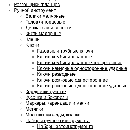
Разгонщики фланцев
Ручной инструмент
Валики малярные
Головки торцевые
Держатели и воротки
Кисти малярные
Клещи
Ключи
Газовые и трубные ключи
Ключи комбинированные
Ключи комбинированные трещоточные
Ключи накидные односторонние ударные
Ключи разводные
Ключи рожковые односторонние
Ключи рожковые односторонние ударные
Кордщетки ручные
Кусачки и бокорезы
Маркеры, карандаши и мелки
Метчики
Молотки, кувалды, киянки
Наборы ручного инструмента
Наборы автоинструмента