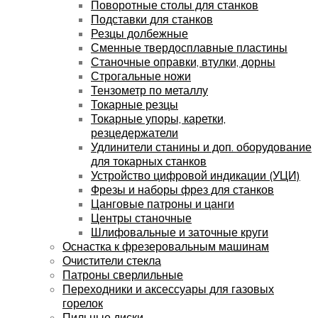
Поворотные столы для станков
Подставки для станков
Резцы долбежные
Сменные твердосплавные пластины
Станочные оправки, втулки, дорны
Строгальные ножи
Тензометр по металлу
Токарные резцы
Токарные упоры, каретки,
резцедержатели
Удлинители станины и доп. оборудование
для токарных станков
Устройство цифровой индикации (УЦИ)
Фрезы и наборы фрез для станков
Цанговые патроны и цанги
Центры станочные
Шлифовальные и заточные круги
Оснастка к фрезеровальным машинам
Очистители стекла
Патроны сверлильные
Переходники и аксессуары для газовых
горелок
Пильные диски