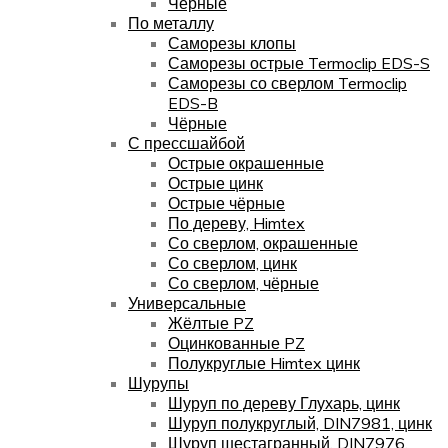
Чёрные
По металлу
Саморезы клопы
Саморезы острые Termoclip EDS-S
Саморезы со сверлом Termoclip
EDS-B
Чёрные
С прессшайбой
Острые окрашенные
Острые цинк
Острые чёрные
По дереву, Himtex
Со сверлом, окрашенные
Со сверлом, цинк
Со сверлом, чёрные
Универсальные
Жёлтые PZ
Оцинкованные PZ
Полукруглые Himtex цинк
Шурупы
Шуруп по дереву Глухарь, цинк
Шуруп полукруглый, DIN7981, цинк
Шуруп шестагранный, DIN7976,