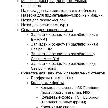
Мешки и фильтры для строительных
пылесосов
Навеска для культиваторов и мотоблоков
Навеска для подметально-уборочных машин
Ножи для газонокосилок
Ножи для резки арматуры
Оснастка для заклепочников
Запчасти и оснастка к заклёпочникам
EMHART
Запчасти и оснастка к заклёпочникам
Gesipa GBM
Запчасти и оснастка к заклёпочнику
Gesipa AccuBird
Запчасти и оснастка к заклёпочнику
Gesipa Firebird
Оснастка для магнитных сверлильных станков
Борфрезы EUROBOOR
Кольцевые фрезы
Кольцевые фрезы HSS Euroboor
(быстрорежущая сталь HSS)
Кольцевые фрезы TCT Euroboor
(твердосплавные фрезы)
Корончатые сверла