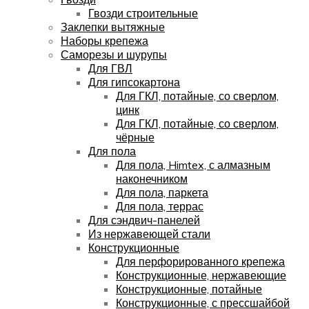
Гвозди строительные
Заклепки вытяжные
Наборы крепежа
Саморезы и шурупы
Для ГВЛ
Для гипсокартона
Для ГКЛ, потайные, со сверлом,
цинк
Для ГКЛ, потайные, со сверлом,
чёрные
Для пола
Для пола, Himtex, с алмазным
наконечником
Для пола, паркета
Для пола, террас
Для сэндвич-панелей
Из нержавеющей стали
Конструкционные
Для перфорированного крепежа
Конструкционные, нержавеющие
Конструкционные, потайные
Конструкционные, с прессшайбой