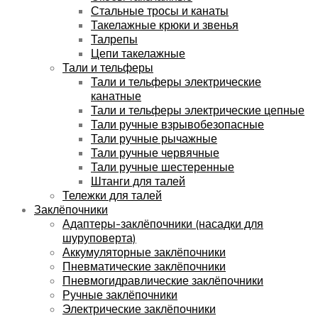
Стальные тросы и канаты
Такелажные крюки и звенья
Талрепы
Цепи такелажные
Тали и тельферы
Тали и тельферы электрические
канатные
Тали и тельферы электрические цепные
Тали ручные взрывобезопасные
Тали ручные рычажные
Тали ручные червячные
Тали ручные шестеренные
Штанги для талей
Тележки для талей
Заклёпочники
Адаптеры-заклёпочники (насадки для
шуруповерта)
Аккумуляторные заклёпочники
Пневматические заклёпочники
Пневмогидравлические заклёпочники
Ручные заклёпочники
Электрические заклёпочники