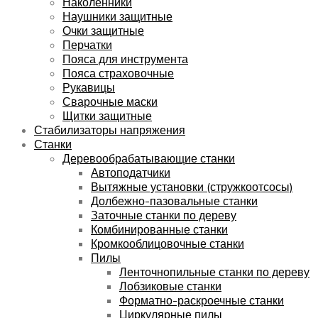
Наколенники
Наушники защитные
Очки защитные
Перчатки
Пояса для инструмента
Пояса страховочные
Рукавицы
Сварочные маски
Щитки защитные
Стабилизаторы напряжения
Станки
Деревообрабатывающие станки
Автоподатчики
Вытяжные установки (стружкоотсосы)
Долбежно-пазовальные станки
Заточные станки по дереву
Комбинированные станки
Кромкооблицовочные станки
Пилы
Ленточнопильные станки по дереву
Лобзиковые станки
Форматно-раскроечные станки
Циркулярные пилы