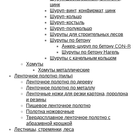
цинк
Шуруп-винт, конфирмат, цинк
Шуруп-кольцо
Шуруп-костыль
Шуруп-полукольцо
Шурупы для строительных лесов
Шурупы по бетону
Анкер-шуруп по бетону CON-R
Шурупы по бетону Нагель
Шурупы с качельным кольцом
Хомуты
Хомуты металлические
Ленточное полотно (пилы)
Ленточное полотно по дереву
Ленточное полотно по металлу
Ленточные ножи для резки картона, поролона
и резины
Пищевое ленточное полотно
Полотна ножовочные
Твердосплавное ленточное полотно с
абразивной крошкой
Лестницы, стремянки, леса