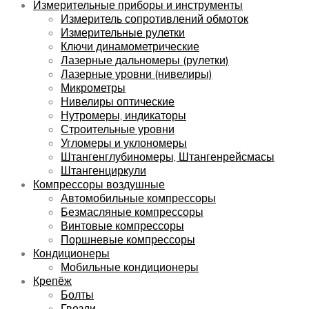
Измерительные приборы и инструменты
Измеритель сопротивлений обмоток
Измерительные рулетки
Ключи динамометрические
Лазерные дальномеры (рулетки)
Лазерные уровни (нивелиры)
Микрометры
Нивелиры оптические
Нутромеры, индикаторы
Строительные уровни
Угломеры и уклономеры
Штангенглубиномеры, Штангенрейсмасы
Штангенциркули
Компрессоры воздушные
Автомобильные компрессоры
Безмасляные компрессоры
Винтовые компрессоры
Поршневые компрессоры
Кондиционеры
Мобильные кондиционеры
Крепёж
Болты
Гвозди