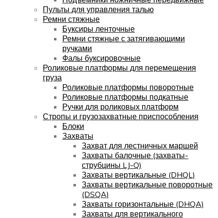
Пульты для управления талью
Ремни стяжные
Буксиры ленточные
Ремни стяжные с затягивающими
ручками
Фалы буксировочные
Роликовые платформы для перемещения
груза
Роликовые платформы поворотные
Роликовые платформы подкатные
Ручки для роликовых платформ
Стропы и грузозахватные приспособления
Блоки
Захваты
Захват для лестничных маршей
Захваты балочные (захваты-
струбцины LJ-Q)
Захваты вертикальные (DHQL)
Захваты вертикальные поворотные
(DSQA)
Захваты горизонтальные (DHQA)
Захваты для вертикального