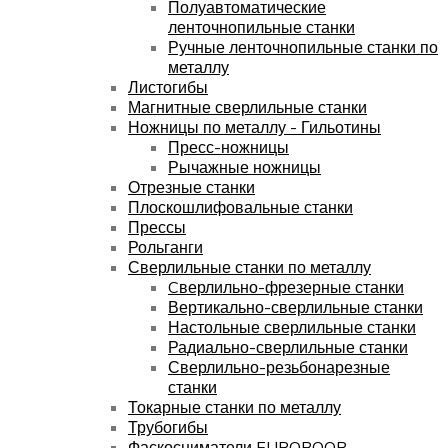
Полуавтоматические
ленточнопильные станки
Ручные ленточнопильные станки по
металлу
Листогибы
Магнитные сверлильные станки
Ножницы по металлу - Гильотины
Пресс-ножницы
Рычажные ножницы
Отрезные станки
Плоскошлифовальные станки
Прессы
Рольганги
Сверлильные станки по металлу
Cверлильно-фрезерные станки
Вертикально-сверлильные станки
Настольные сверлильные станки
Радиально-сверлильные станки
Сверлильно-резьбонарезные
станки
Токарные станки по металлу
Трубогибы
Фаскосниматели EUROBOOR