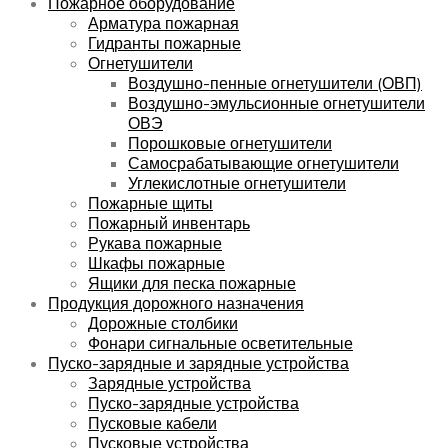
Пожарное оборудование
Арматура пожарная
Гидранты пожарные
Огнетушители
Воздушно-пенные огнетушители (ОВП)
Воздушно-эмульсионные огнетушители
ОВЭ
Порошковые огнетушители
Самосрабатывающие огнетушители
Углекислотные огнетушители
Пожарные щиты
Пожарный инвентарь
Рукава пожарные
Шкафы пожарные
Ящики для песка пожарные
Продукция дорожного назначения
Дорожные столбики
Фонари сигнальные осветительные
Пуско-зарядные и зарядные устройства
Зарядные устройства
Пуско-зарядные устройства
Пусковые кабели
Пусковые устройства