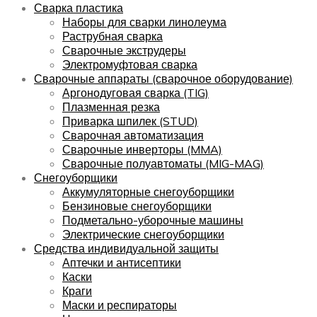
Сварка пластика
Наборы для сварки линолеума
Раструбная сварка
Сварочные экструдеры
Электромуфтовая сварка
Сварочные аппараты (сварочное оборудование)
Аргонодуговая сварка (TIG)
Плазменная резка
Приварка шпилек (STUD)
Сварочная автоматизация
Сварочные инверторы (MMA)
Сварочные полуавтоматы (MIG-MAG)
Снегоуборщики
Аккумуляторные снегоуборщики
Бензиновые снегоуборщики
Подметально-уборочные машины
Электрические снегоуборщики
Средства индивидуальной защиты
Аптечки и антисептики
Каски
Краги
Маски и респираторы