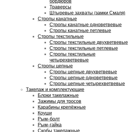
бордюров
Траверсы
Штыревые захваты (замки Смаля)
Стропы канатные
Стропы канатные одноветвевые
Стропы канатные петлевые
Стропы текстильные
Стропы текстильные двухветвевые
Стропы текстильные петлевые
Стропы текстильные
четырехветвевые
Стропы цепные
Стропы цепные двухветвевые
Стропы цепные одноветвевые
Стропы цепные четырехветвевые
Такелаж и комплектующие
Блоки такелажные
Зажимы для тросов
Карабины крепёжные
Коуши
Рым-болт
Рым-гайка
Скобы такелажные