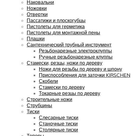
Наковальни
Ножовки
Отвертки
Пассатижи и плоскогубцы
Пистолеты для герметика
Пистолеты для монтажной пены
Плашки
Сантехнический трубный инструмент
Резьбонарезные электроклуппы
Ручные резьбонарезные клуппы
Стамески, резцы, ножи по дереву
Ножи для резьбы по дереву и шпону
Приспособления для заточки KIRSCHEN
Скобели
Стамески по дереву
Токарные резцы по дереву
Строительные ножи
Струбцины
Тиски
Слесарные тиски
Станочные тиски
Столярные тиски
Топоры