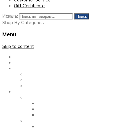
Gift Certificate
Искать:
Поиск
Shop By Categories
Menu
Skip to content
Главная
Каталог
Блог
Left Sidebar
Right Sidebar
Full Width
Media
Gallery
2 Columns
3 Columns
4 Columns
Portfolio
2 Columns