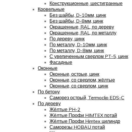
Конструкционные, шестигранные
Кровельные
Без шайбы, D-10мм, цинк
Без шайбы, D-8мм, цинк
Окрашенные, RAL, по дереву
Окрашенные, RAL, по металлу
По дереву, цинк
По металлу, D-10мм, цинк
По металлу, D-8мм, цинк
С увеличенным сверлом PT-5, цинк
Фасадные
Оконные
Оконные, острые, цинк
Оконные, со сверлом, жёлтые
Оконные, со сверлом, цинк
По бетону
Саморез острый, Termoclip EDS-C
По дереву
Жёлтые PH-2
Жёлтые Профи HIMTEX потай
Жёлтые Профи Himtex цилиндр
Саморезы HOBAU потай