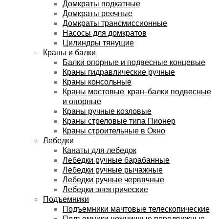
Домкраты подкатные
Домкраты реечные
Домкраты трансмиссионные
Насосы для домкратов
Цилиндры тянущие
Краны и балки
Балки опорные и подвесные концевые
Краны гидравлические ручные
Краны консольные
Краны мостовые, кран-балки подвесные
и опорные
Краны ручные козловые
Краны стреловые типа Пионер
Краны строительные в Окно
Лебедки
Канаты для лебедок
Лебедки ручные барабанные
Лебедки ручные рычажные
Лебедки ручные червячные
Лебедки электрические
Подъемники
Подъемники мачтовые телескопические
Подъемники ножничные передвижные