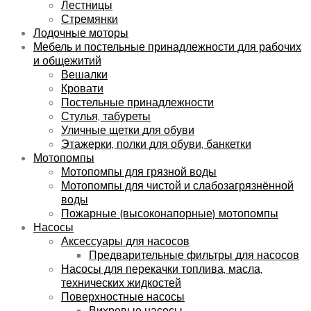
Лестницы
Стремянки
Лодочные моторы
Мебель и постельные принадлежности для рабочих
и общежитий
Вешалки
Кровати
Постельные принадлежности
Стулья, табуреты
Уличные щетки для обуви
Этажерки, полки для обуви, банкетки
Мотопомпы
Мотопомпы для грязной воды
Мотопомпы для чистой и слабозагрязнённой
воды
Пожарные (высоконапорные) мотопомпы
Насосы
Аксессуары для насосов
Предварительные фильтры для насосов
Насосы для перекачки топлива, масла,
технических жидкостей
Поверхностные насосы
Вихревые насосы