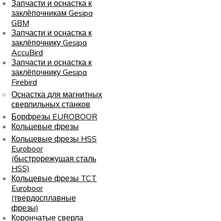
Запчасти и оснастка к
заклёпочникам Gesipa
GBM
Запчасти и оснастка к
заклёпочнику Gesipa
AccuBird
Запчасти и оснастка к
заклёпочнику Gesipa
Firebird
Оснастка для магнитных
сверлильных станков
Борфрезы EUROBOOR
Кольцевые фрезы
Кольцевые фрезы HSS
Euroboor
(быстрорежущая сталь
HSS)
Кольцевые фрезы TCT
Euroboor
(твердосплавные
фрезы)
Корончатые сверла