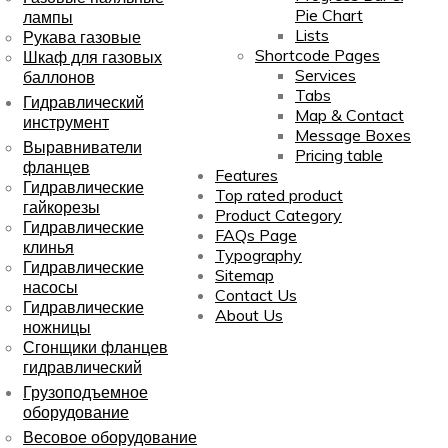
Pie Chart
лампы
Lists
Рукава газовые
Shortcode Pages
Шкаф для газовых
Services
баллонов
Tabs
Гидравлический
Map & Contact
инструмент
Message Boxes
Выравниватели
Pricing table
фланцев
Features
Гидравлические
Top rated product
гайкорезы
Product Category
Гидравлические
FAQs Page
клинья
Typography
Гидравлические
Sitemap
насосы
Contact Us
Гидравлические
About Us
ножницы
Сгонщики фланцев
гидравлический
Грузоподъемное
оборудование
Весовое оборудование