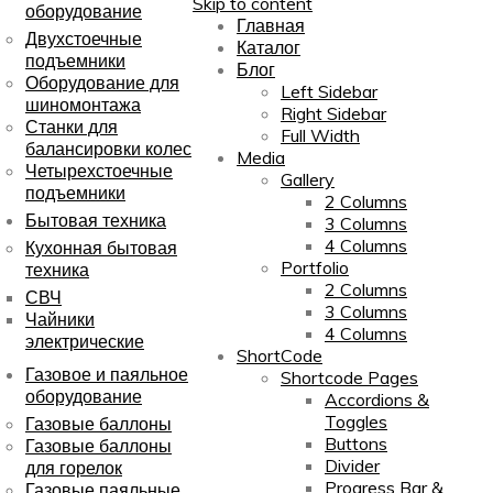
Skip to content
оборудование
Главная
Двухстоечные
Каталог
подъемники
Блог
Оборудование для
Left Sidebar
шиномонтажа
Right Sidebar
Станки для
Full Width
балансировки колес
Media
Четырехстоечные
Gallery
подъемники
2 Columns
Бытовая техника
3 Columns
4 Columns
Кухонная бытовая
Portfolio
техника
2 Columns
СВЧ
3 Columns
Чайники
4 Columns
электрические
ShortCode
Газовое и паяльное
Shortcode Pages
оборудование
Accordions &
Toggles
Газовые баллоны
Buttons
Газовые баллоны
Divider
для горелок
Progress Bar &
Газовые паяльные