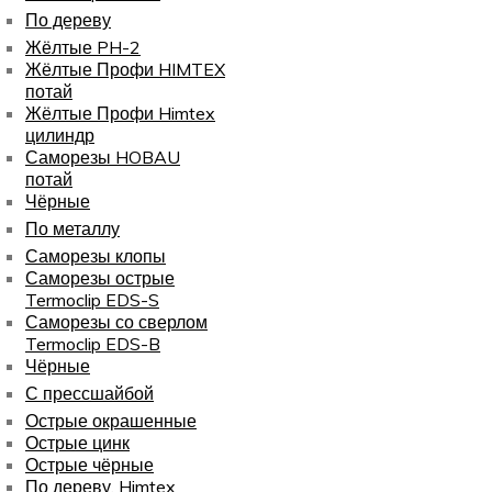
По дереву
Жёлтые PH-2
Жёлтые Профи HIMTEX
потай
Жёлтые Профи Himtex
цилиндр
Саморезы HOBAU
потай
Чёрные
По металлу
Саморезы клопы
Саморезы острые
Termoclip EDS-S
Саморезы со сверлом
Termoclip EDS-B
Чёрные
С прессшайбой
Острые окрашенные
Острые цинк
Острые чёрные
По дереву, Himtex