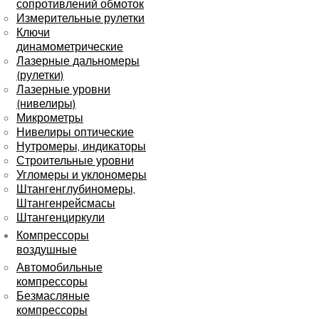
сопротивлений обмоток
Измерительные рулетки
Ключи
динамометрические
Лазерные дальномеры
(рулетки)
Лазерные уровни
(нивелиры)
Микрометры
Нивелиры оптические
Нутромеры, индикаторы
Строительные уровни
Угломеры и уклономеры
Штангенглубиномеры,
Штангенрейсмасы
Штангенциркули
Компрессоры
воздушные
Автомобильные
компрессоры
Безмасляные
компрессоры