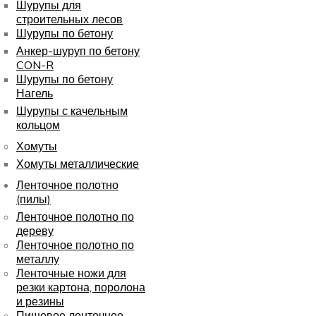
Шурупы для
строительных лесов
Шурупы по бетону
Анкер-шуруп по бетону
CON-R
Шурупы по бетону
Нагель
Шурупы с качельным
кольцом
Хомуты
Хомуты металлические
Ленточное полотно
(пилы)
Ленточное полотно по
дереву
Ленточное полотно по
металлу
Ленточные ножи для
резки картона, поролона
и резины
Пищевое ленточное