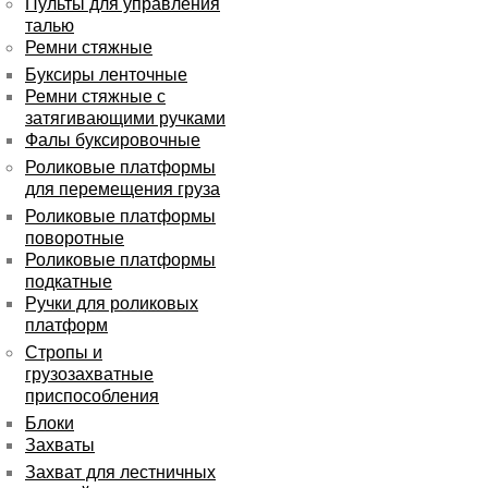
Пульты для управления
талью
Ремни стяжные
Буксиры ленточные
Ремни стяжные с
затягивающими ручками
Фалы буксировочные
Роликовые платформы
для перемещения груза
Роликовые платформы
поворотные
Роликовые платформы
подкатные
Ручки для роликовых
платформ
Стропы и
грузозахватные
приспособления
Блоки
Захваты
Захват для лестничных