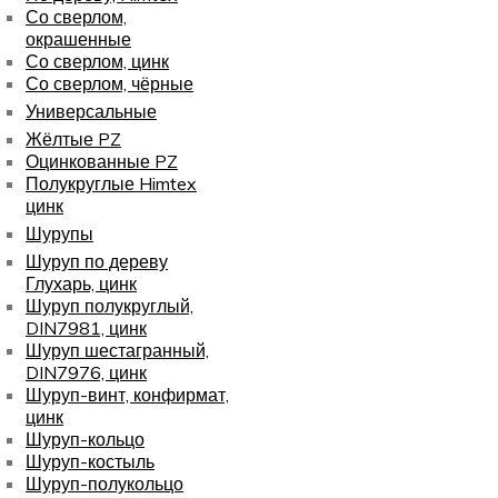
Со сверлом,
окрашенные
Со сверлом, цинк
Со сверлом, чёрные
Универсальные
Жёлтые PZ
Оцинкованные PZ
Полукруглые Himtex
цинк
Шурупы
Шуруп по дереву
Глухарь, цинк
Шуруп полукруглый,
DIN7981, цинк
Шуруп шестагранный,
DIN7976, цинк
Шуруп-винт, конфирмат,
цинк
Шуруп-кольцо
Шуруп-костыль
Шуруп-полукольцо