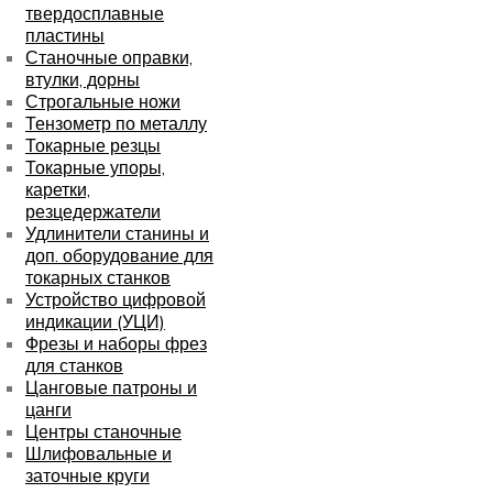
твердосплавные
пластины
Станочные оправки,
втулки, дорны
Строгальные ножи
Тензометр по металлу
Токарные резцы
Токарные упоры,
каретки,
резцедержатели
Удлинители станины и
доп. оборудование для
токарных станков
Устройство цифровой
индикации (УЦИ)
Фрезы и наборы фрез
для станков
Цанговые патроны и
цанги
Центры станочные
Шлифовальные и
заточные круги