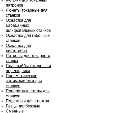
Кулачки для токарных
патронов
Люнеты токарные для
станков
Оснастка для
барабанных
шлифовальных станков
Оснастка для гибочных
станков
Оснастка для
листогибов
Патроны для токарного
станка
Планшайбы токарные и
переходники
Пневматические
зажимные тяги для
станков
Поворотные столы для
станков
Подставки для станков
Резцы долбежные
Сменные