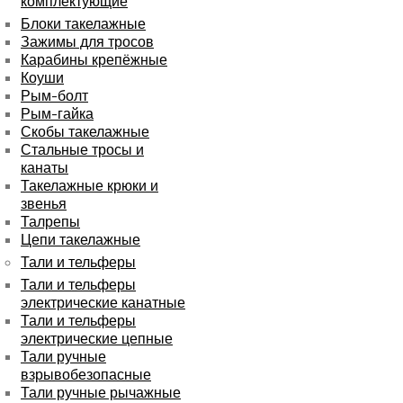
комплектующие
Блоки такелажные
Зажимы для тросов
Карабины крепёжные
Коуши
Рым-болт
Рым-гайка
Скобы такелажные
Стальные тросы и
канаты
Такелажные крюки и
звенья
Талрепы
Цепи такелажные
Тали и тельферы
Тали и тельферы
электрические канатные
Тали и тельферы
электрические цепные
Тали ручные
взрывобезопасные
Тали ручные рычажные