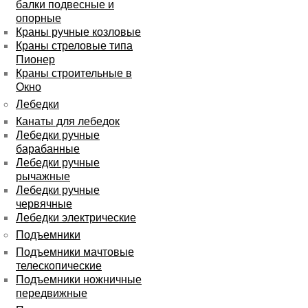
балки подвесные и
опорные
Краны ручные козловые
Краны стреловые типа
Пионер
Краны строительные в
Окно
Лебедки
Канаты для лебедок
Лебедки ручные
барабанные
Лебедки ручные
рычажные
Лебедки ручные
червячные
Лебедки электрические
Подъемники
Подъемники мачтовые
телескопические
Подъемники ножничные
передвижные