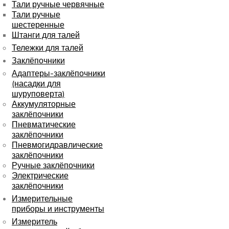
Тали ручные червячные
Тали ручные
шестеренные
Штанги для талей
Тележки для талей
Заклёпочники
Адаптеры-заклёпочники
(насадки для
шуруповерта)
Аккумуляторные
заклёпочники
Пневматические
заклёпочники
Пневмогидравлические
заклёпочники
Ручные заклёпочники
Электрические
заклёпочники
Измерительные
приборы и инструменты
Измеритель