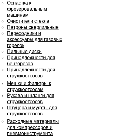
Оснастка к
фрезеровальным
машинам
Очистители стекла
Патроны сверлильные
Переходники и
аксессуары для газовых
горелок
Пильные диски
Принадлежности для
бензорезов
Принадлежности для
стружкоотсосов
Мешки и фильтры к
стружкоотсосам
Рукава и шланги для
стружкоотсосов
Штуцера и муфты для
стружкоотсосов
Расходные материалы
для компрессоров и
пневмоинструмента