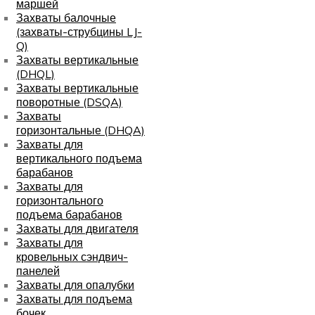
маршей
Захваты балочные
(захваты-струбцины LJ-
Q)
Захваты вертикальные
(DHQL)
Захваты вертикальные
поворотные (DSQA)
Захваты
горизонтальные (DHQA)
Захваты для
вертикального подъема
барабанов
Захваты для
горизонтального
подъема барабанов
Захваты для двигателя
Захваты для
кровельных сэндвич-
панелей
Захваты для опалубки
Захваты для подъема
бочек