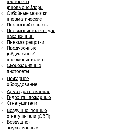
пистолеты
(пневмонейлеры)
Отбойные молотки
пневматические
Пневмогайковерты
Пневмопистолеты для
накачки шин
Пневмотрещотки
Продувочные
(обдувочные)
пневмопистолеты
Скобозабивные
пистолеты
Пожарное
оборудование
Арматура пожарная
Гидранты пожарные
Огнетушители
Воздушно-пенные
огнетушители (ОВП)
Воздушно-
эмульсионные