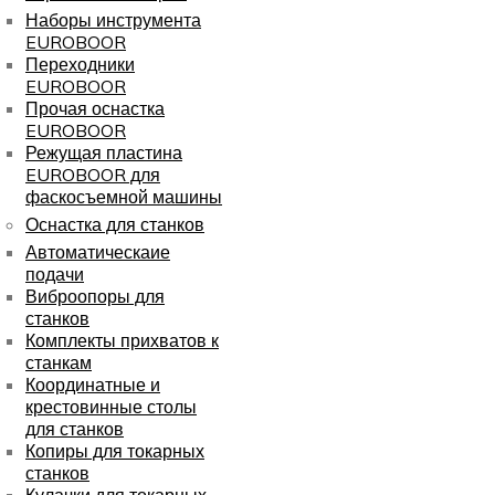
Наборы инструмента
EUROBOOR
Переходники
EUROBOOR
Прочая оснастка
EUROBOOR
Режущая пластина
EUROBOOR для
фаскосъемной машины
Оснастка для станков
Автоматическаие
подачи
Виброопоры для
станков
Комплекты прихватов к
станкам
Координатные и
крестовинные столы
для станков
Копиры для токарных
станков