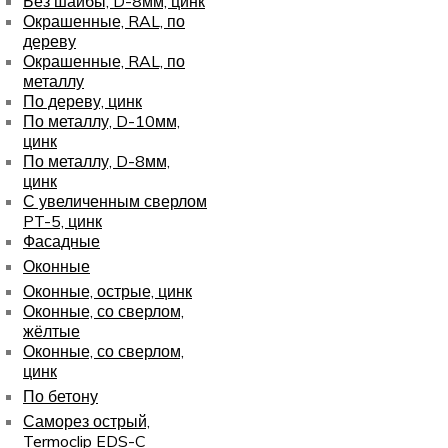
Без шайбы, D-8мм, цинк
Окрашенные, RAL, по
дереву
Окрашенные, RAL, по
металлу
По дереву, цинк
По металлу, D-10мм,
цинк
По металлу, D-8мм,
цинк
С увеличенным сверлом
PT-5, цинк
Фасадные
Оконные
Оконные, острые, цинк
Оконные, со сверлом,
жёлтые
Оконные, со сверлом,
цинк
По бетону
Саморез острый,
Termoclip EDS-C