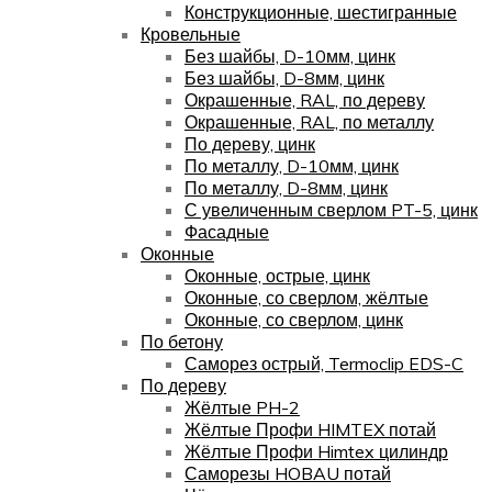
Конструкционные, шестигранные
Кровельные
Без шайбы, D-10мм, цинк
Без шайбы, D-8мм, цинк
Окрашенные, RAL, по дереву
Окрашенные, RAL, по металлу
По дереву, цинк
По металлу, D-10мм, цинк
По металлу, D-8мм, цинк
С увеличенным сверлом PT-5, цинк
Фасадные
Оконные
Оконные, острые, цинк
Оконные, со сверлом, жёлтые
Оконные, со сверлом, цинк
По бетону
Саморез острый, Termoclip EDS-C
По дереву
Жёлтые PH-2
Жёлтые Профи HIMTEX потай
Жёлтые Профи Himtex цилиндр
Саморезы HOBAU потай