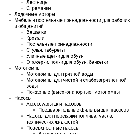
Лестницы
Стремянки
Лодочные моторы
Мебель и постельные принадлежности для рабочих
и общежитий
Вешалки
Кровати
Постельные принадлежности
Стулья, табуреты
Уличные щетки для обуви
Этажерки, полки для обуви, банкетки
Мотопомпы
Мотопомпы для грязной воды
Мотопомпы для чистой и слабозагрязнённой
воды
Пожарные (высоконапорные) мотопомпы
Насосы
Аксессуары для насосов
Предварительные фильтры для насосов
Насосы для перекачки топлива, масла,
технических жидкостей
Поверхностные насосы
Вихревые насосы