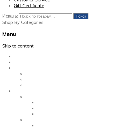
Gift Certificate
Искать:
Поиск
Shop By Categories
Menu
Skip to content
Главная
Каталог
Блог
Left Sidebar
Right Sidebar
Full Width
Media
Gallery
2 Columns
3 Columns
4 Columns
Portfolio
2 Columns