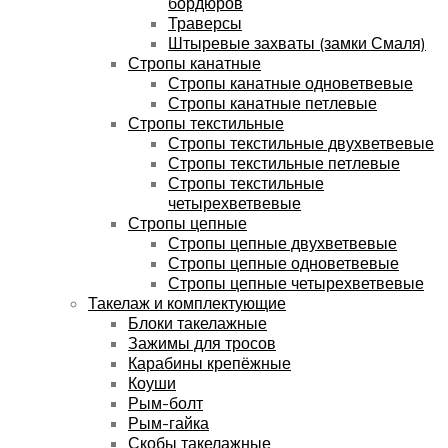
бордюров
Траверсы
Штыревые захваты (замки Смаля)
Стропы канатные
Стропы канатные одноветвевые
Стропы канатные петлевые
Стропы текстильные
Стропы текстильные двухветвевые
Стропы текстильные петлевые
Стропы текстильные
четырехветвевые
Стропы цепные
Стропы цепные двухветвевые
Стропы цепные одноветвевые
Стропы цепные четырехветвевые
Такелаж и комплектующие
Блоки такелажные
Зажимы для тросов
Карабины крепёжные
Коуши
Рым-болт
Рым-гайка
Скобы такелажные