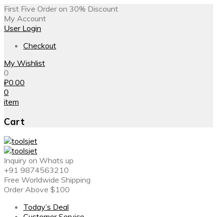
First Five Order on 30% Discount
My Account
User Login
Checkout
My Wishlist
0
₽
0.00
0
item
Cart
Inquiry on Whats up
+91 9874563210
Free Worldwide Shipping
Order Above $100
Today’s Deal
Customer Service