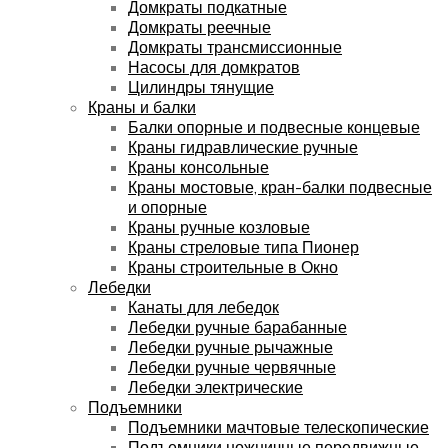
Домкраты подкатные
Домкраты реечные
Домкраты трансмиссионные
Насосы для домкратов
Цилиндры тянущие
Краны и балки
Балки опорные и подвесные концевые
Краны гидравлические ручные
Краны консольные
Краны мостовые, кран-балки подвесные
и опорные
Краны ручные козловые
Краны стреловые типа Пионер
Краны строительные в Окно
Лебедки
Канаты для лебедок
Лебедки ручные барабанные
Лебедки ручные рычажные
Лебедки ручные червячные
Лебедки электрические
Подъемники
Подъемники мачтовые телескопические
Подъемники ножничные передвижные