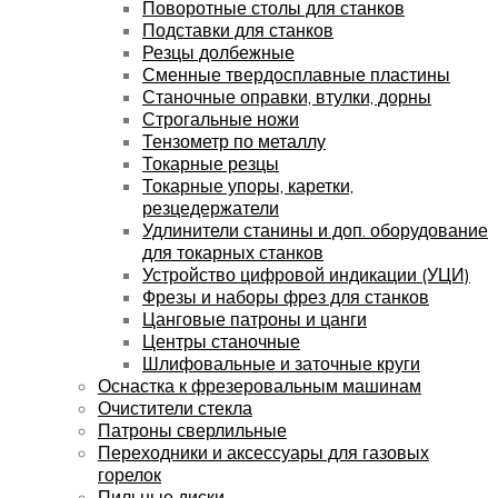
Поворотные столы для станков
Подставки для станков
Резцы долбежные
Сменные твердосплавные пластины
Станочные оправки, втулки, дорны
Строгальные ножи
Тензометр по металлу
Токарные резцы
Токарные упоры, каретки,
резцедержатели
Удлинители станины и доп. оборудование
для токарных станков
Устройство цифровой индикации (УЦИ)
Фрезы и наборы фрез для станков
Цанговые патроны и цанги
Центры станочные
Шлифовальные и заточные круги
Оснастка к фрезеровальным машинам
Очистители стекла
Патроны сверлильные
Переходники и аксессуары для газовых
горелок
Пильные диски