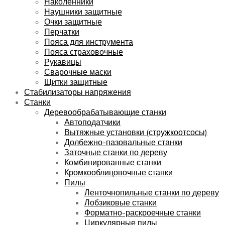
Наколенники
Наушники защитные
Очки защитные
Перчатки
Пояса для инструмента
Пояса страховочные
Рукавицы
Сварочные маски
Щитки защитные
Стабилизаторы напряжения
Станки
Деревообрабатывающие станки
Автоподатчики
Вытяжные установки (стружкоотсосы)
Долбежно-пазовальные станки
Заточные станки по дереву
Комбинированные станки
Кромкооблицовочные станки
Пилы
Ленточнопильные станки по дереву
Лобзиковые станки
Форматно-раскроечные станки
Циркулярные пилы