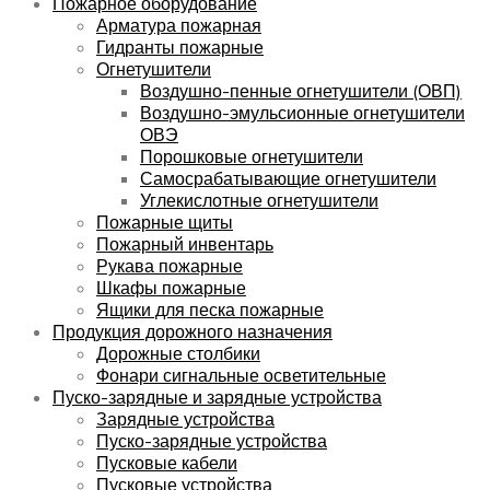
Пожарное оборудование
Арматура пожарная
Гидранты пожарные
Огнетушители
Воздушно-пенные огнетушители (ОВП)
Воздушно-эмульсионные огнетушители
ОВЭ
Порошковые огнетушители
Самосрабатывающие огнетушители
Углекислотные огнетушители
Пожарные щиты
Пожарный инвентарь
Рукава пожарные
Шкафы пожарные
Ящики для песка пожарные
Продукция дорожного назначения
Дорожные столбики
Фонари сигнальные осветительные
Пуско-зарядные и зарядные устройства
Зарядные устройства
Пуско-зарядные устройства
Пусковые кабели
Пусковые устройства