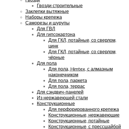
Гвозди строительные
Заклепки вытяжные
Наборы крепежа
Саморезы и шурупы
Для ГВЛ
Для гипсокартона
Для ГКЛ, потайные, со сверлом,
цинк
Для ГКЛ, потайные, со сверлом,
чёрные
Для пола
Для пола, Himtex, с алмазным
наконечником
Для пола, паркета
Для пола, террас
Для сэндвич-панелей
Из нержавеющей стали
Конструкционные
Для перфорированного крепежа
Конструкционные, нержавеющие
Конструкционные, потайные
Конструкционные, с прессшайбой