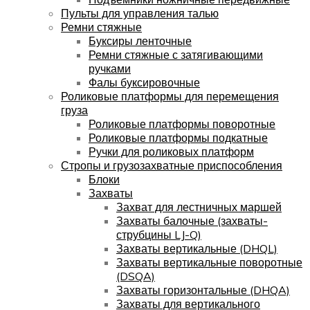
Пульты для управления талью
Ремни стяжные
Буксиры ленточные
Ремни стяжные с затягивающими
ручками
Фалы буксировочные
Роликовые платформы для перемещения
груза
Роликовые платформы поворотные
Роликовые платформы подкатные
Ручки для роликовых платформ
Стропы и грузозахватные приспособления
Блоки
Захваты
Захват для лестничных маршей
Захваты балочные (захваты-
струбцины LJ-Q)
Захваты вертикальные (DHQL)
Захваты вертикальные поворотные
(DSQA)
Захваты горизонтальные (DHQA)
Захваты для вертикального