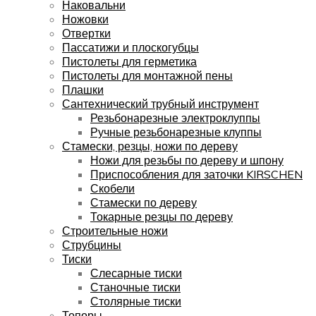
Наковальни
Ножовки
Отвертки
Пассатижи и плоскогубцы
Пистолеты для герметика
Пистолеты для монтажной пены
Плашки
Сантехнический трубный инструмент
Резьбонарезные электроклуппы
Ручные резьбонарезные клуппы
Стамески, резцы, ножи по дереву
Ножи для резьбы по дереву и шпону
Приспособления для заточки KIRSCHEN
Скобели
Стамески по дереву
Токарные резцы по дереву
Строительные ножи
Струбцины
Тиски
Слесарные тиски
Станочные тиски
Столярные тиски
Топоры