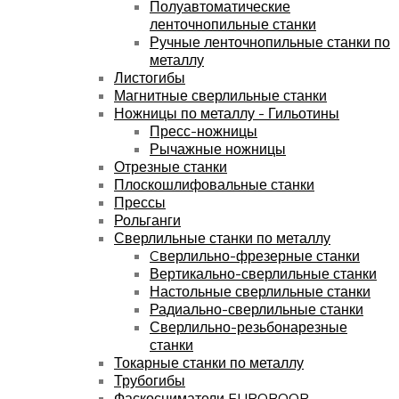
Полуавтоматические
ленточнопильные станки
Ручные ленточнопильные станки по
металлу
Листогибы
Магнитные сверлильные станки
Ножницы по металлу - Гильотины
Пресс-ножницы
Рычажные ножницы
Отрезные станки
Плоскошлифовальные станки
Прессы
Рольганги
Сверлильные станки по металлу
Cверлильно-фрезерные станки
Вертикально-сверлильные станки
Настольные сверлильные станки
Радиально-сверлильные станки
Сверлильно-резьбонарезные
станки
Токарные станки по металлу
Трубогибы
Фаскосниматели EUROBOOR