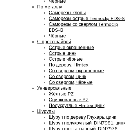
Чёрные
По металлу
Саморезы клопы
Саморезы острые Termoclip EDS-S
Саморезы со сверлом Termoclip
EDS-B
Чёрные
С прессшайбой
Острые окрашенные
Острые цинк
Острые чёрные
По дереву, Himtex
Со сверлом, окрашенные
Со сверлом, цинк
Со сверлом, чёрные
Универсальные
Жёлтые PZ
Оцинкованные PZ
Полукруглые Himtex цинк
Шурупы
Шуруп по дереву Глухарь, цинк
Шуруп полукруглый, DIN7981, цинк
Шуруп шестагранный, DIN7976,