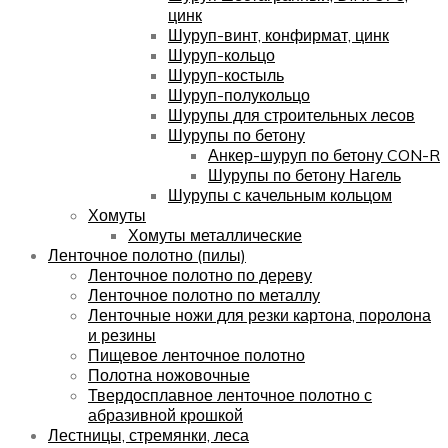
цинк
Шуруп-винт, конфирмат, цинк
Шуруп-кольцо
Шуруп-костыль
Шуруп-полукольцо
Шурупы для строительных лесов
Шурупы по бетону
Анкер-шуруп по бетону CON-R
Шурупы по бетону Нагель
Шурупы с качельным кольцом
Хомуты
Хомуты металлические
Ленточное полотно (пилы)
Ленточное полотно по дереву
Ленточное полотно по металлу
Ленточные ножи для резки картона, поролона
и резины
Пищевое ленточное полотно
Полотна ножовочные
Твердосплавное ленточное полотно с
абразивной крошкой
Лестницы, стремянки, леса