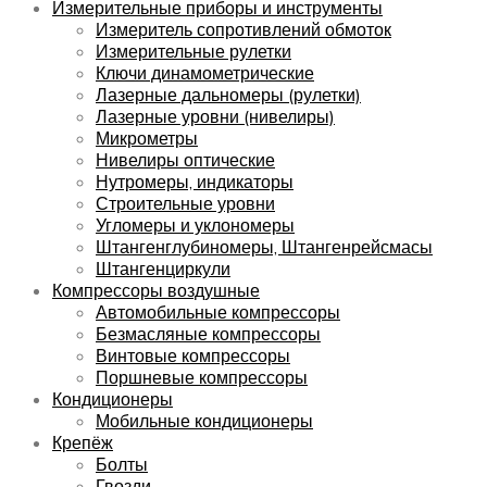
Измерительные приборы и инструменты
Измеритель сопротивлений обмоток
Измерительные рулетки
Ключи динамометрические
Лазерные дальномеры (рулетки)
Лазерные уровни (нивелиры)
Микрометры
Нивелиры оптические
Нутромеры, индикаторы
Строительные уровни
Угломеры и уклономеры
Штангенглубиномеры, Штангенрейсмасы
Штангенциркули
Компрессоры воздушные
Автомобильные компрессоры
Безмасляные компрессоры
Винтовые компрессоры
Поршневые компрессоры
Кондиционеры
Мобильные кондиционеры
Крепёж
Болты
Гвозди