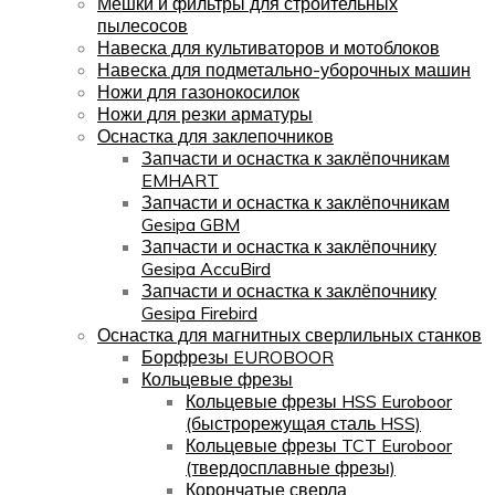
Мешки и фильтры для строительных
пылесосов
Навеска для культиваторов и мотоблоков
Навеска для подметально-уборочных машин
Ножи для газонокосилок
Ножи для резки арматуры
Оснастка для заклепочников
Запчасти и оснастка к заклёпочникам
EMHART
Запчасти и оснастка к заклёпочникам
Gesipa GBM
Запчасти и оснастка к заклёпочнику
Gesipa AccuBird
Запчасти и оснастка к заклёпочнику
Gesipa Firebird
Оснастка для магнитных сверлильных станков
Борфрезы EUROBOOR
Кольцевые фрезы
Кольцевые фрезы HSS Euroboor
(быстрорежущая сталь HSS)
Кольцевые фрезы TCT Euroboor
(твердосплавные фрезы)
Корончатые сверла