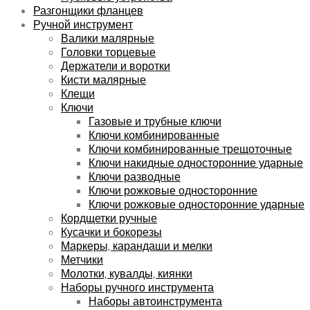
Разгонщики фланцев
Ручной инструмент
Валики малярные
Головки торцевые
Держатели и воротки
Кисти малярные
Клещи
Ключи
Газовые и трубные ключи
Ключи комбинированные
Ключи комбинированные трещоточные
Ключи накидные односторонние ударные
Ключи разводные
Ключи рожковые односторонние
Ключи рожковые односторонние ударные
Кордщетки ручные
Кусачки и бокорезы
Маркеры, карандаши и мелки
Метчики
Молотки, кувалды, киянки
Наборы ручного инструмента
Наборы автоинструмента