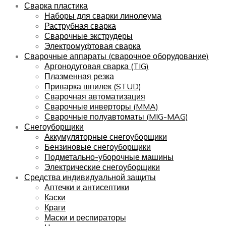
Сварка пластика
Наборы для сварки линолеума
Раструбная сварка
Сварочные экструдеры
Электромуфтовая сварка
Сварочные аппараты (сварочное оборудование)
Аргонодуговая сварка (TIG)
Плазменная резка
Приварка шпилек (STUD)
Сварочная автоматизация
Сварочные инверторы (MMA)
Сварочные полуавтоматы (MIG-MAG)
Снегоуборщики
Аккумуляторные снегоуборщики
Бензиновые снегоуборщики
Подметально-уборочные машины
Электрические снегоуборщики
Средства индивидуальной защиты
Аптечки и антисептики
Каски
Краги
Маски и респираторы