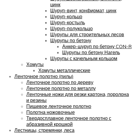
цинк
Шуруп-винт, конфирмат, цинк
Шуруп-кольцо
Шуруп-костыль
Шуруп-полукольцо
Шурупы для строительных лесов
Шурупы по бетону
Анкер-шуруп по бетону CON-R
Шурупы по бетону Нагель
Шурупы с качельным кольцом
Хомуты
Хомуты металлические
Ленточное полотно (пилы)
Ленточное полотно по дереву
Ленточное полотно по металлу
Ленточные ножи для резки картона, поролона
и резины
Пищевое ленточное полотно
Полотна ножовочные
Твердосплавное ленточное полотно с
абразивной крошкой
Лестницы, стремянки, леса