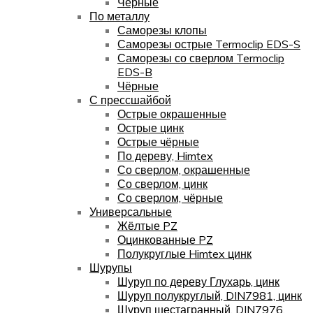
Чёрные
По металлу
Саморезы клопы
Саморезы острые Termoclip EDS-S
Саморезы со сверлом Termoclip
EDS-B
Чёрные
С прессшайбой
Острые окрашенные
Острые цинк
Острые чёрные
По дереву, Himtex
Со сверлом, окрашенные
Со сверлом, цинк
Со сверлом, чёрные
Универсальные
Жёлтые PZ
Оцинкованные PZ
Полукруглые Himtex цинк
Шурупы
Шуруп по дереву Глухарь, цинк
Шуруп полукруглый, DIN7981, цинк
Шуруп шестагранный, DIN7976,