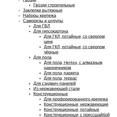
Гвозди строительные
Заклепки вытяжные
Наборы крепежа
Саморезы и шурупы
Для ГВЛ
Для гипсокартона
Для ГКЛ, потайные, со сверлом,
цинк
Для ГКЛ, потайные, со сверлом,
чёрные
Для пола
Для пола, Himtex, с алмазным
наконечником
Для пола, паркета
Для пола, террас
Для сэндвич-панелей
Из нержавеющей стали
Конструкционные
Для перфорированного крепежа
Конструкционные, нержавеющие
Конструкционные, потайные
Конструкционные, с прессшайбой