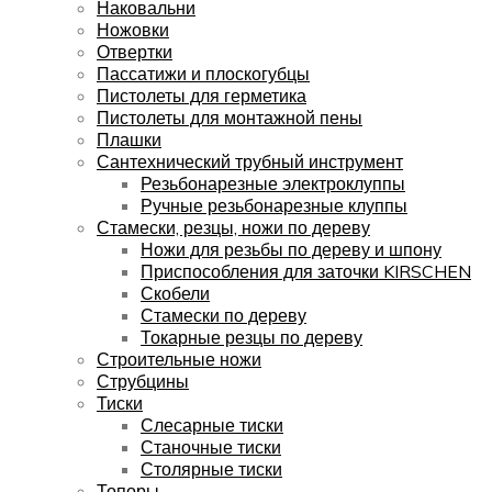
Наковальни
Ножовки
Отвертки
Пассатижи и плоскогубцы
Пистолеты для герметика
Пистолеты для монтажной пены
Плашки
Сантехнический трубный инструмент
Резьбонарезные электроклуппы
Ручные резьбонарезные клуппы
Стамески, резцы, ножи по дереву
Ножи для резьбы по дереву и шпону
Приспособления для заточки KIRSCHEN
Скобели
Стамески по дереву
Токарные резцы по дереву
Строительные ножи
Струбцины
Тиски
Слесарные тиски
Станочные тиски
Столярные тиски
Топоры