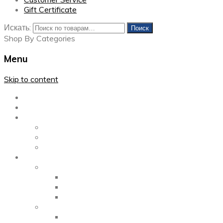
Gift Certificate
Искать:
Поиск
Shop By Categories
Menu
Skip to content
Главная
Каталог
Блог
Left Sidebar
Right Sidebar
Full Width
Media
Gallery
2 Columns
3 Columns
4 Columns
Portfolio
2 Columns