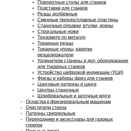
Поворотные столы для станков
Подставки для станков
Резцы долбежные
Сменные твердосплавные пластины
Станочные оправки, втулки, дорны
Строгальные ножи
Тензометр по металлу
Токарные резцы
Токарные упоры, каретки,
резцедержатели
Удлинители станины и доп. оборудование
для токарных станков
Устройство цифровой индикации (УЦИ)
Фрезы и наборы фрез для станков
Цанговые патроны и цанги
Центры станочные
Шлифовальные и заточные круги
Оснастка к фрезеровальным машинам
Очистители стекла
Патроны сверлильные
Переходники и аксессуары для газовых
горелок
Пильные диски