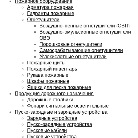
Пожарное оборудование
Арматура пожарная
Гидранты пожарные
Огнетушители
Воздушно-пенные огнетушители (ОВП)
Воздушно-эмульсионные огнетушители
ОВЭ
Порошковые огнетушители
Самосрабатывающие огнетушители
Углекислотные огнетушители
Пожарные щиты
Пожарный инвентарь
Рукава пожарные
Шкафы пожарные
Ящики для песка пожарные
Продукция дорожного назначения
Дорожные столбики
Фонари сигнальные осветительные
Пуско-зарядные и зарядные устройства
Зарядные устройства
Пуско-зарядные устройства
Пусковые кабели
Пусковые устройства