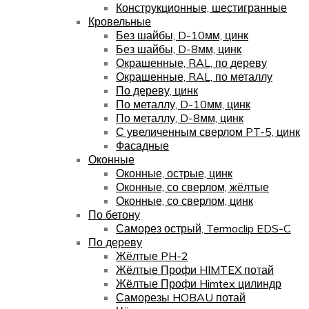
Конструкционные, шестигранные
Кровельные
Без шайбы, D-10мм, цинк
Без шайбы, D-8мм, цинк
Окрашенные, RAL, по дереву
Окрашенные, RAL, по металлу
По дереву, цинк
По металлу, D-10мм, цинк
По металлу, D-8мм, цинк
С увеличенным сверлом PT-5, цинк
Фасадные
Оконные
Оконные, острые, цинк
Оконные, со сверлом, жёлтые
Оконные, со сверлом, цинк
По бетону
Саморез острый, Termoclip EDS-C
По дереву
Жёлтые PH-2
Жёлтые Профи HIMTEX потай
Жёлтые Профи Himtex цилиндр
Саморезы HOBAU потай