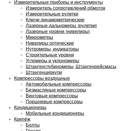
Измерительные приборы и инструменты
Измеритель сопротивлений обмоток
Измерительные рулетки
Ключи динамометрические
Лазерные дальномеры (рулетки)
Лазерные уровни (нивелиры)
Микрометры
Нивелиры оптические
Нутромеры, индикаторы
Строительные уровни
Угломеры и уклономеры
Штангенглубиномеры, Штангенрейсмасы
Штангенциркули
Компрессоры воздушные
Автомобильные компрессоры
Безмасляные компрессоры
Винтовые компрессоры
Поршневые компрессоры
Кондиционеры
Мобильные кондиционеры
Крепёж
Болты
Гвозди