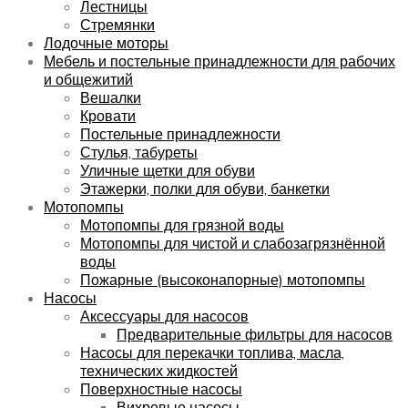
Лестницы
Стремянки
Лодочные моторы
Мебель и постельные принадлежности для рабочих
и общежитий
Вешалки
Кровати
Постельные принадлежности
Стулья, табуреты
Уличные щетки для обуви
Этажерки, полки для обуви, банкетки
Мотопомпы
Мотопомпы для грязной воды
Мотопомпы для чистой и слабозагрязнённой
воды
Пожарные (высоконапорные) мотопомпы
Насосы
Аксессуары для насосов
Предварительные фильтры для насосов
Насосы для перекачки топлива, масла,
технических жидкостей
Поверхностные насосы
Вихревые насосы