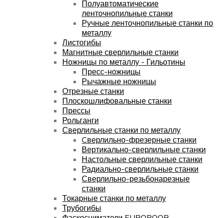
Полуавтоматические
ленточнопильные станки
Ручные ленточнопильные станки по
металлу
Листогибы
Магнитные сверлильные станки
Ножницы по металлу - Гильотины
Пресс-ножницы
Рычажные ножницы
Отрезные станки
Плоскошлифовальные станки
Прессы
Рольганги
Сверлильные станки по металлу
Cверлильно-фрезерные станки
Вертикально-сверлильные станки
Настольные сверлильные станки
Радиально-сверлильные станки
Сверлильно-резьбонарезные
станки
Токарные станки по металлу
Трубогибы
Фаскосниматели EUROBOOR