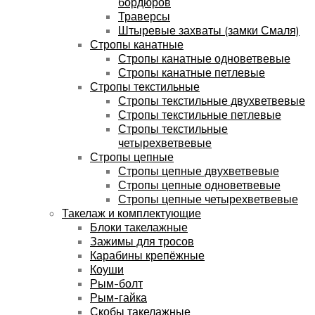
бордюров
Траверсы
Штыревые захваты (замки Смаля)
Стропы канатные
Стропы канатные одноветвевые
Стропы канатные петлевые
Стропы текстильные
Стропы текстильные двухветвевые
Стропы текстильные петлевые
Стропы текстильные
четырехветвевые
Стропы цепные
Стропы цепные двухветвевые
Стропы цепные одноветвевые
Стропы цепные четырехветвевые
Такелаж и комплектующие
Блоки такелажные
Зажимы для тросов
Карабины крепёжные
Коуши
Рым-болт
Рым-гайка
Скобы такелажные