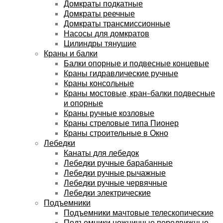
Домкраты подкатные
Домкраты реечные
Домкраты трансмиссионные
Насосы для домкратов
Цилиндры тянущие
Краны и балки
Балки опорные и подвесные концевые
Краны гидравлические ручные
Краны консольные
Краны мостовые, кран-балки подвесные
и опорные
Краны ручные козловые
Краны стреловые типа Пионер
Краны строительные в Окно
Лебедки
Канаты для лебедок
Лебедки ручные барабанные
Лебедки ручные рычажные
Лебедки ручные червячные
Лебедки электрические
Подъемники
Подъемники мачтовые телескопические
Подъемники ножничные передвижные