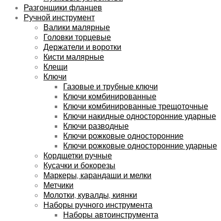
Разгонщики фланцев
Ручной инструмент
Валики малярные
Головки торцевые
Держатели и воротки
Кисти малярные
Клещи
Ключи
Газовые и трубные ключи
Ключи комбинированные
Ключи комбинированные трещоточные
Ключи накидные односторонние ударные
Ключи разводные
Ключи рожковые односторонние
Ключи рожковые односторонние ударные
Кордщетки ручные
Кусачки и бокорезы
Маркеры, карандаши и мелки
Метчики
Молотки, кувалды, киянки
Наборы ручного инструмента
Наборы автоинструмента