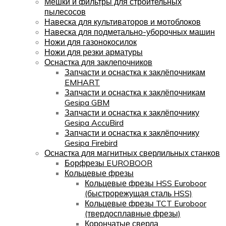
Мешки и фильтры для строительных
пылесосов
Навеска для культиваторов и мотоблоков
Навеска для подметально-уборочных машин
Ножи для газонокосилок
Ножи для резки арматуры
Оснастка для заклепочников
Запчасти и оснастка к заклёпочникам
EMHART
Запчасти и оснастка к заклёпочникам
Gesipa GBM
Запчасти и оснастка к заклёпочнику
Gesipa AccuBird
Запчасти и оснастка к заклёпочнику
Gesipa Firebird
Оснастка для магнитных сверлильных станков
Борфрезы EUROBOOR
Кольцевые фрезы
Кольцевые фрезы HSS Euroboor
(быстрорежущая сталь HSS)
Кольцевые фрезы TCT Euroboor
(твердосплавные фрезы)
Корончатые сверла