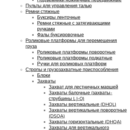
Пульты для управления талью
Ремни стяжные
Буксиры ленточные
Ремни стяжные с затягивающими
ручками
Фалы буксировочные
Роликовые платформы для перемещения
груза
Роликовые платформы поворотные
Роликовые платформы подкатные
Ручки для роликовых платформ
Стропы и грузозахватные приспособления
Блоки
Захваты
Захват для лестничных маршей
Захваты балочные (захваты-
струбцины LJ-Q)
Захваты вертикальные (DHQL)
Захваты вертикальные поворотные
(DSQA)
Захваты горизонтальные (DHQA)
Захваты для вертикального