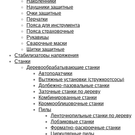
Наколенники
Наушники защитные
Очки защитные
Перчатки
Пояса для инструмента
Пояса страховочные
Рукавицы
Сварочные маски
Щитки защитные
Стабилизаторы напряжения
Станки
Деревообрабатывающие станки
Автоподатчики
Вытяжные установки (стружкоотсосы)
Долбежно-пазовальные станки
Заточные станки по дереву
Комбинированные станки
Кромкооблицовочные станки
Пилы
Ленточнопильные станки по дереву
Лобзиковые станки
Форматно-раскроечные станки
Циркулярные пилы