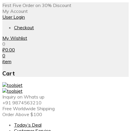
First Five Order on 30% Discount
My Account
User Login
Checkout
My Wishlist
0
₽
0.00
0
item
Cart
Inquiry on Whats up
+91 9874563210
Free Worldwide Shipping
Order Above $100
Today’s Deal
Customer Service