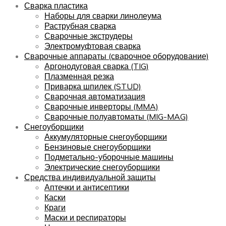
Сварка пластика
Наборы для сварки линолеума
Раструбная сварка
Сварочные экструдеры
Электромуфтовая сварка
Сварочные аппараты (сварочное оборудование)
Аргонодуговая сварка (TIG)
Плазменная резка
Приварка шпилек (STUD)
Сварочная автоматизация
Сварочные инверторы (MMA)
Сварочные полуавтоматы (MIG-MAG)
Снегоуборщики
Аккумуляторные снегоуборщики
Бензиновые снегоуборщики
Подметально-уборочные машины
Электрические снегоуборщики
Средства индивидуальной защиты
Аптечки и антисептики
Каски
Краги
Маски и респираторы