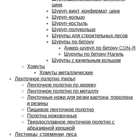
цинк
Шуруп-винт, конфирмат, цинк
Шуруп-кольцо
Шуруп-костыль
Шуруп-полукольцо
Шурупы для строительных лесов
Шурупы по бетону
Анкер-шуруп по бетону CON-R
Шурупы по бетону Нагель
Шурупы с качельным кольцом
Хомуты
Хомуты металлические
Ленточное полотно (пилы)
Ленточное полотно по дереву
Ленточное полотно по металлу
Ленточные ножи для резки картона, поролона
и резины
Пищевое ленточное полотно
Полотна ножовочные
Твердосплавное ленточное полотно с
абразивной крошкой
Лестницы, стремянки, леса