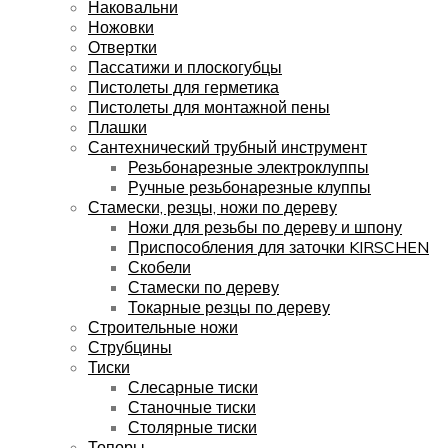
Наковальни
Ножовки
Отвертки
Пассатижи и плоскогубцы
Пистолеты для герметика
Пистолеты для монтажной пены
Плашки
Сантехнический трубный инструмент
Резьбонарезные электроклуппы
Ручные резьбонарезные клуппы
Стамески, резцы, ножи по дереву
Ножи для резьбы по дереву и шпону
Приспособления для заточки KIRSCHEN
Скобели
Стамески по дереву
Токарные резцы по дереву
Строительные ножи
Струбцины
Тиски
Слесарные тиски
Станочные тиски
Столярные тиски
Топоры