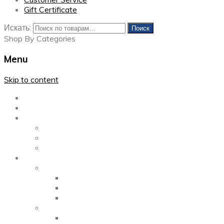
Gift Certificate
Искать:
Поиск
Shop By Categories
Menu
Skip to content
Главная
Каталог
Блог
Left Sidebar
Right Sidebar
Full Width
Media
Gallery
2 Columns
3 Columns
4 Columns
Portfolio
2 Columns