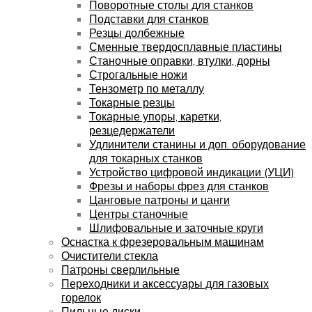
Поворотные столы для станков
Подставки для станков
Резцы долбежные
Сменные твердосплавные пластины
Станочные оправки, втулки, дорны
Строгальные ножи
Тензометр по металлу
Токарные резцы
Токарные упоры, каретки,
резцедержатели
Удлинители станины и доп. оборудование
для токарных станков
Устройство цифровой индикации (УЦИ)
Фрезы и наборы фрез для станков
Цанговые патроны и цанги
Центры станочные
Шлифовальные и заточные круги
Оснастка к фрезеровальным машинам
Очистители стекла
Патроны сверлильные
Переходники и аксессуары для газовых
горелок
Пильные диски