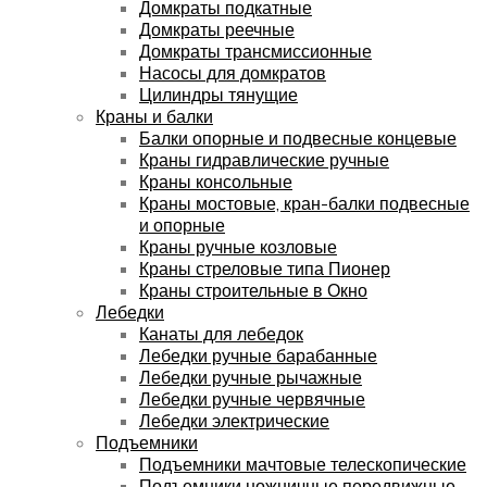
Домкраты подкатные
Домкраты реечные
Домкраты трансмиссионные
Насосы для домкратов
Цилиндры тянущие
Краны и балки
Балки опорные и подвесные концевые
Краны гидравлические ручные
Краны консольные
Краны мостовые, кран-балки подвесные
и опорные
Краны ручные козловые
Краны стреловые типа Пионер
Краны строительные в Окно
Лебедки
Канаты для лебедок
Лебедки ручные барабанные
Лебедки ручные рычажные
Лебедки ручные червячные
Лебедки электрические
Подъемники
Подъемники мачтовые телескопические
Подъемники ножничные передвижные