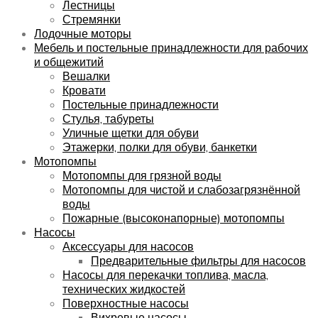
Лестницы
Стремянки
Лодочные моторы
Мебель и постельные принадлежности для рабочих
и общежитий
Вешалки
Кровати
Постельные принадлежности
Стулья, табуреты
Уличные щетки для обуви
Этажерки, полки для обуви, банкетки
Мотопомпы
Мотопомпы для грязной воды
Мотопомпы для чистой и слабозагрязнённой
воды
Пожарные (высоконапорные) мотопомпы
Насосы
Аксессуары для насосов
Предварительные фильтры для насосов
Насосы для перекачки топлива, масла,
технических жидкостей
Поверхностные насосы
Вихревые насосы