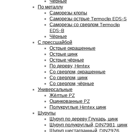
Чёрные
По металлу
Саморезы клопы
Саморезы острые Termoclip EDS-S
Саморезы со сверлом Termoclip
EDS-B
Чёрные
С прессшайбой
Острые окрашенные
Острые цинк
Острые чёрные
По дереву, Himtex
Со сверлом, окрашенные
Со сверлом, цинк
Со сверлом, чёрные
Универсальные
Жёлтые PZ
Оцинкованные PZ
Полукруглые Himtex цинк
Шурупы
Шуруп по дереву Глухарь, цинк
Шуруп полукруглый, DIN7981, цинк
Шуруп шестагранный, DIN7976,