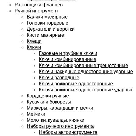
Разгонщики фланцев
Ручной инструмент
Валики малярные
Головки торцевые
Держатели и воротки
Кисти малярные
Клещи
Ключи
Газовые и трубные ключи
Ключи комбинированные
Ключи комбинированные трещоточные
Ключи накидные односторонние ударные
Ключи разводные
Ключи рожковые односторонние
Ключи рожковые односторонние ударные
Кордщетки ручные
Кусачки и бокорезы
Маркеры, карандаши и мелки
Метчики
Молотки, кувалды, киянки
Наборы ручного инструмента
Наборы автоинструмента