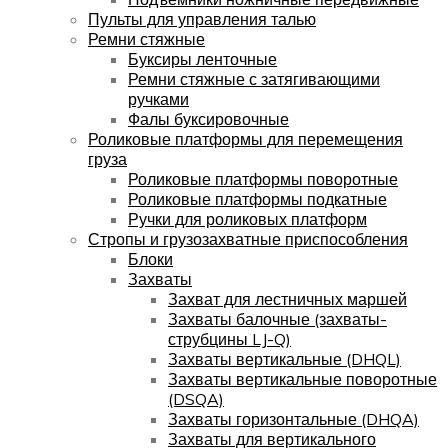
Пульты для управления талью
Ремни стяжные
Буксиры ленточные
Ремни стяжные с затягивающими
ручками
Фалы буксировочные
Роликовые платформы для перемещения
груза
Роликовые платформы поворотные
Роликовые платформы подкатные
Ручки для роликовых платформ
Стропы и грузозахватные приспособления
Блоки
Захваты
Захват для лестничных маршей
Захваты балочные (захваты-
струбцины LJ-Q)
Захваты вертикальные (DHQL)
Захваты вертикальные поворотные
(DSQA)
Захваты горизонтальные (DHQA)
Захваты для вертикального