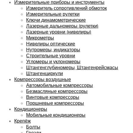
Измерительные приборы и инструменты
Измеритель сопротивлений обмоток
Измерительные рулетки
Ключи динамометрические
Лазерные дальномеры (рулетки)
Лазерные уровни (нивелиры)
Микрометры
Нивелиры оптические
Нутромеры, индикаторы
Строительные уровни
Угломеры и уклономеры
Штангенглубиномеры, Штангенрейсмасы
Штангенциркули
Компрессоры воздушные
Автомобильные компрессоры
Безмасляные компрессоры
Винтовые компрессоры
Поршневые компрессоры
Кондиционеры
Мобильные кондиционеры
Крепёж
Болты
Гвозди