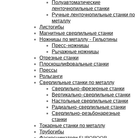
Полуавтоматические
ленточнопильные станки
Ручные ленточнопильные станки по
металлу
Листогибы
Магнитные сверлильные станки
Ножницы по металлу - Гильотины
Пресс-ножницы
Рычажные ножницы
Отрезные станки
Плоскошлифовальные станки
Прессы
Рольганги
Сверлильные станки по металлу
Cверлильно-фрезерные станки
Вертикально-сверлильные станки
Настольные сверлильные станки
Радиально-сверлильные станки
Сверлильно-резьбонарезные
станки
Токарные станки по металлу
Трубогибы
Фаскосниматели EUROBOOR