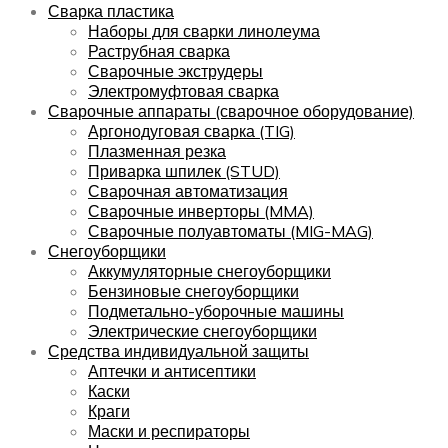
Сварка пластика
Наборы для сварки линолеума
Раструбная сварка
Сварочные экструдеры
Электромуфтовая сварка
Сварочные аппараты (сварочное оборудование)
Аргонодуговая сварка (TIG)
Плазменная резка
Приварка шпилек (STUD)
Сварочная автоматизация
Сварочные инверторы (MMA)
Сварочные полуавтоматы (MIG-MAG)
Снегоуборщики
Аккумуляторные снегоуборщики
Бензиновые снегоуборщики
Подметально-уборочные машины
Электрические снегоуборщики
Средства индивидуальной защиты
Аптечки и антисептики
Каски
Краги
Маски и респираторы