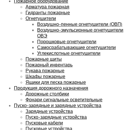
Пожарное оборудование
Арматура пожарная
Гидранты пожарные
Огнетушители
Воздушно-пенные огнетушители (ОВП)
Воздушно-эмульсионные огнетушители
ОВЭ
Порошковые огнетушители
Самосрабатывающие огнетушители
Углекислотные огнетушители
Пожарные щиты
Пожарный инвентарь
Рукава пожарные
Шкафы пожарные
Ящики для песка пожарные
Продукция дорожного назначения
Дорожные столбики
Фонари сигнальные осветительные
Пуско-зарядные и зарядные устройства
Зарядные устройства
Пуско-зарядные устройства
Пусковые кабели
Пусковые устройства