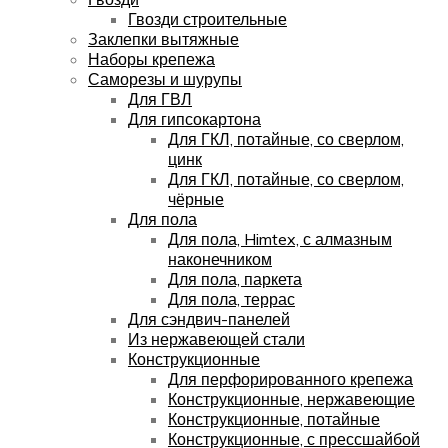
Гвозди строительные
Заклепки вытяжные
Наборы крепежа
Саморезы и шурупы
Для ГВЛ
Для гипсокартона
Для ГКЛ, потайные, со сверлом,
цинк
Для ГКЛ, потайные, со сверлом,
чёрные
Для пола
Для пола, Himtex, с алмазным
наконечником
Для пола, паркета
Для пола, террас
Для сэндвич-панелей
Из нержавеющей стали
Конструкционные
Для перфорированного крепежа
Конструкционные, нержавеющие
Конструкционные, потайные
Конструкционные, с прессшайбой