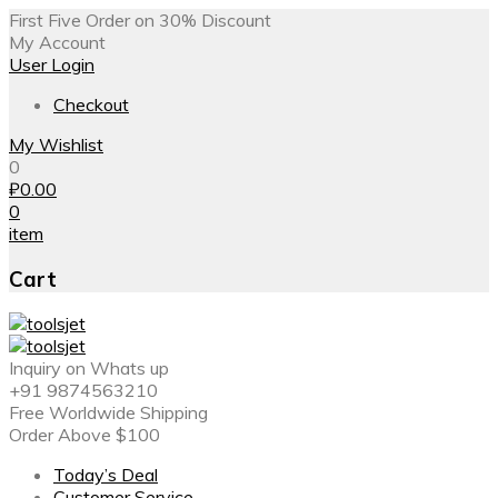
First Five Order on 30% Discount
My Account
User Login
Checkout
My Wishlist
0
₽
0.00
0
item
Cart
Inquiry on Whats up
+91 9874563210
Free Worldwide Shipping
Order Above $100
Today’s Deal
Customer Service