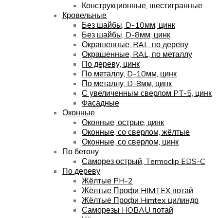
Конструкционные, шестигранные
Кровельные
Без шайбы, D-10мм, цинк
Без шайбы, D-8мм, цинк
Окрашенные, RAL, по дереву
Окрашенные, RAL, по металлу
По дереву, цинк
По металлу, D-10мм, цинк
По металлу, D-8мм, цинк
С увеличенным сверлом PT-5, цинк
Фасадные
Оконные
Оконные, острые, цинк
Оконные, со сверлом, жёлтые
Оконные, со сверлом, цинк
По бетону
Саморез острый, Termoclip EDS-C
По дереву
Жёлтые PH-2
Жёлтые Профи HIMTEX потай
Жёлтые Профи Himtex цилиндр
Саморезы HOBAU потай