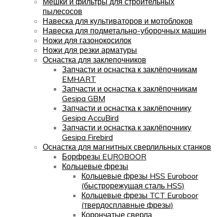
Мешки и фильтры для строительных
пылесосов
Навеска для культиваторов и мотоблоков
Навеска для подметально-уборочных машин
Ножи для газонокосилок
Ножи для резки арматуры
Оснастка для заклепочников
Запчасти и оснастка к заклёпочникам
EMHART
Запчасти и оснастка к заклёпочникам
Gesipa GBM
Запчасти и оснастка к заклёпочнику
Gesipa AccuBird
Запчасти и оснастка к заклёпочнику
Gesipa Firebird
Оснастка для магнитных сверлильных станков
Борфрезы EUROBOOR
Кольцевые фрезы
Кольцевые фрезы HSS Euroboor
(быстрорежущая сталь HSS)
Кольцевые фрезы TCT Euroboor
(твердосплавные фрезы)
Корончатые сверла