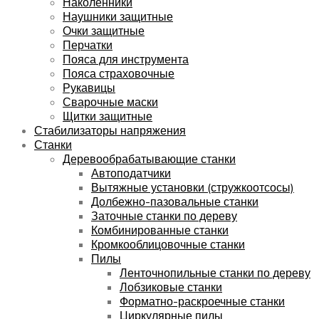
Наколенники
Наушники защитные
Очки защитные
Перчатки
Пояса для инструмента
Пояса страховочные
Рукавицы
Сварочные маски
Щитки защитные
Стабилизаторы напряжения
Станки
Деревообрабатывающие станки
Автоподатчики
Вытяжные установки (стружкоотсосы)
Долбежно-пазовальные станки
Заточные станки по дереву
Комбинированные станки
Кромкооблицовочные станки
Пилы
Ленточнопильные станки по дереву
Лобзиковые станки
Форматно-раскроечные станки
Циркулярные пилы