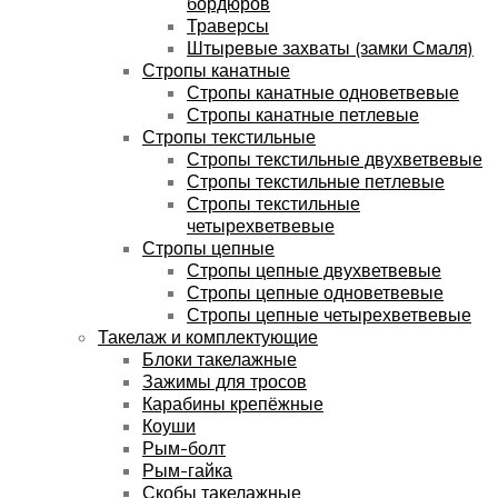
бордюров
Траверсы
Штыревые захваты (замки Смаля)
Стропы канатные
Стропы канатные одноветвевые
Стропы канатные петлевые
Стропы текстильные
Стропы текстильные двухветвевые
Стропы текстильные петлевые
Стропы текстильные
четырехветвевые
Стропы цепные
Стропы цепные двухветвевые
Стропы цепные одноветвевые
Стропы цепные четырехветвевые
Такелаж и комплектующие
Блоки такелажные
Зажимы для тросов
Карабины крепёжные
Коуши
Рым-болт
Рым-гайка
Скобы такелажные