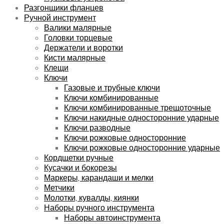
Разгонщики фланцев
Ручной инструмент
Валики малярные
Головки торцевые
Держатели и воротки
Кисти малярные
Клещи
Ключи
Газовые и трубные ключи
Ключи комбинированные
Ключи комбинированные трещоточные
Ключи накидные односторонние ударные
Ключи разводные
Ключи рожковые односторонние
Ключи рожковые односторонние ударные
Кордщетки ручные
Кусачки и бокорезы
Маркеры, карандаши и мелки
Метчики
Молотки, кувалды, киянки
Наборы ручного инструмента
Наборы автоинструмента