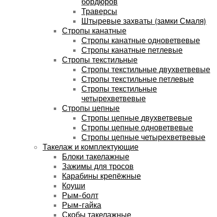
бордюров
Траверсы
Штыревые захваты (замки Смаля)
Стропы канатные
Стропы канатные одноветвевые
Стропы канатные петлевые
Стропы текстильные
Стропы текстильные двухветвевые
Стропы текстильные петлевые
Стропы текстильные
четырехветвевые
Стропы цепные
Стропы цепные двухветвевые
Стропы цепные одноветвевые
Стропы цепные четырехветвевые
Такелаж и комплектующие
Блоки такелажные
Зажимы для тросов
Карабины крепёжные
Коуши
Рым-болт
Рым-гайка
Скобы такелажные