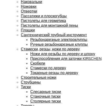
Наковальни
Ножовки
Отвертки
Пассатижи и плоскогубцы
Пистолеты для герметика
Пистолеты для монтажной пены
Плашки
Сантехнический трубный инструмент
Резьбонарезные электроклуппы
Ручные резьбонарезные клуппы
Стамески, резцы, ножи по дереву
Ножи для резьбы по дереву и шпону
Приспособления для заточки KIRSCHEN
Скобели
Стамески по дереву
Токарные резцы по дереву
Строительные ножи
Струбцины
Тиски
Слесарные тиски
Станочные тиски
Столярные тиски
Топоры