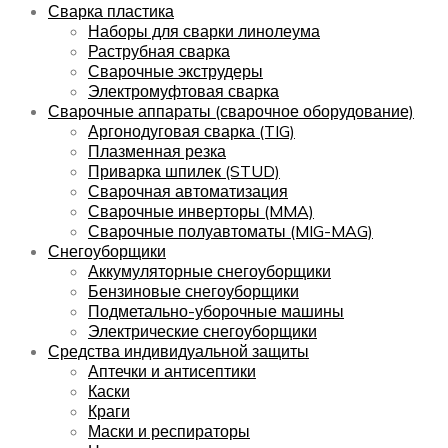
Сварка пластика
Наборы для сварки линолеума
Раструбная сварка
Сварочные экструдеры
Электромуфтовая сварка
Сварочные аппараты (сварочное оборудование)
Аргонодуговая сварка (TIG)
Плазменная резка
Приварка шпилек (STUD)
Сварочная автоматизация
Сварочные инверторы (MMA)
Сварочные полуавтоматы (MIG-MAG)
Снегоуборщики
Аккумуляторные снегоуборщики
Бензиновые снегоуборщики
Подметально-уборочные машины
Электрические снегоуборщики
Средства индивидуальной защиты
Аптечки и антисептики
Каски
Краги
Маски и респираторы