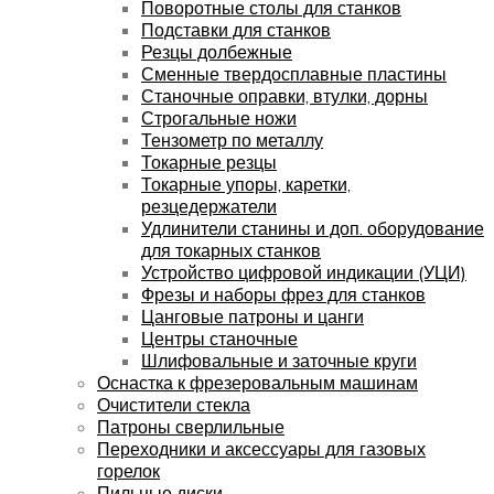
Поворотные столы для станков
Подставки для станков
Резцы долбежные
Сменные твердосплавные пластины
Станочные оправки, втулки, дорны
Строгальные ножи
Тензометр по металлу
Токарные резцы
Токарные упоры, каретки,
резцедержатели
Удлинители станины и доп. оборудование
для токарных станков
Устройство цифровой индикации (УЦИ)
Фрезы и наборы фрез для станков
Цанговые патроны и цанги
Центры станочные
Шлифовальные и заточные круги
Оснастка к фрезеровальным машинам
Очистители стекла
Патроны сверлильные
Переходники и аксессуары для газовых
горелок
Пильные диски