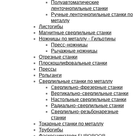
Полуавтоматические
ленточнопильные станки
Ручные ленточнопильные станки по
металлу
Листогибы
Магнитные сверлильные станки
Ножницы по металлу - Гильотины
Пресс-ножницы
Рычажные ножницы
Отрезные станки
Плоскошлифовальные станки
Прессы
Рольганги
Сверлильные станки по металлу
Cверлильно-фрезерные станки
Вертикально-сверлильные станки
Настольные сверлильные станки
Радиально-сверлильные станки
Сверлильно-резьбонарезные
станки
Токарные станки по металлу
Трубогибы
Фаскосниматели EUROBOOR