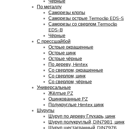
Чёрные
По металлу
Саморезы клопы
Саморезы острые Termoclip EDS-S
Саморезы со сверлом Termoclip
EDS-B
Чёрные
С прессшайбой
Острые окрашенные
Острые цинк
Острые чёрные
По дереву, Himtex
Со сверлом, окрашенные
Со сверлом, цинк
Со сверлом, чёрные
Универсальные
Жёлтые PZ
Оцинкованные PZ
Полукруглые Himtex цинк
Шурупы
Шуруп по дереву Глухарь, цинк
Шуруп полукруглый, DIN7981, цинк
Шуруп шестагранный, DIN7976,