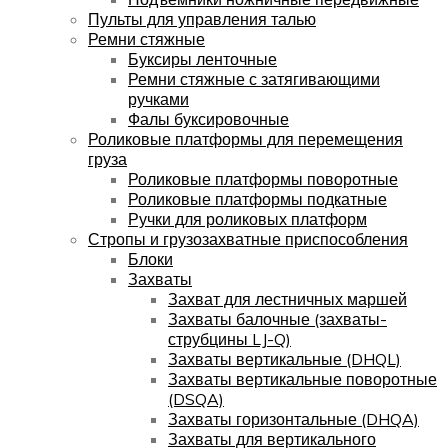
Пульты для управления талью
Ремни стяжные
Буксиры ленточные
Ремни стяжные с затягивающими
ручками
Фалы буксировочные
Роликовые платформы для перемещения
груза
Роликовые платформы поворотные
Роликовые платформы подкатные
Ручки для роликовых платформ
Стропы и грузозахватные приспособления
Блоки
Захваты
Захват для лестничных маршей
Захваты балочные (захваты-
струбцины LJ-Q)
Захваты вертикальные (DHQL)
Захваты вертикальные поворотные
(DSQA)
Захваты горизонтальные (DHQA)
Захваты для вертикального