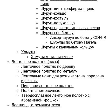
цинк
Шуруп-винт, конфирмат, цинк
Шуруп-кольцо
Шуруп-костыль
Шуруп-полукольцо
Шурупы для строительных лесов
Шурупы по бетону
Анкер-шуруп по бетону CON-R
Шурупы по бетону Нагель
Шурупы с качельным кольцом
Хомуты
Хомуты металлические
Ленточное полотно (пилы)
Ленточное полотно по дереву
Ленточное полотно по металлу
Ленточные ножи для резки картона, поролона
и резины
Пищевое ленточное полотно
Полотна ножовочные
Твердосплавное ленточное полотно с
абразивной крошкой
Лестницы, стремянки, леса