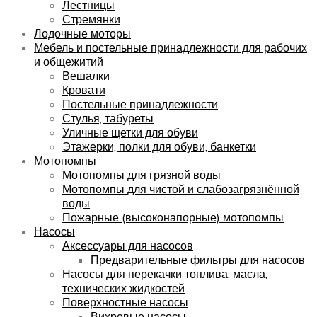
Лестницы
Стремянки
Лодочные моторы
Мебель и постельные принадлежности для рабочих
и общежитий
Вешалки
Кровати
Постельные принадлежности
Стулья, табуреты
Уличные щетки для обуви
Этажерки, полки для обуви, банкетки
Мотопомпы
Мотопомпы для грязной воды
Мотопомпы для чистой и слабозагрязнённой
воды
Пожарные (высоконапорные) мотопомпы
Насосы
Аксессуары для насосов
Предварительные фильтры для насосов
Насосы для перекачки топлива, масла,
технических жидкостей
Поверхностные насосы
Вихревые насосы