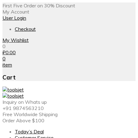
First Five Order on 30% Discount
My Account
User Login
Checkout
My Wishlist
0
₽
0.00
0
item
Cart
Inquiry on Whats up
+91 9874563210
Free Worldwide Shipping
Order Above $100
Today’s Deal
Customer Service