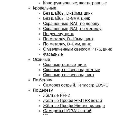
Конструкционные, шестигранные
Кровельные
Без шайбы, D-10мм, цинк
Без шайбы, D-8мм, цинк
Окрашенные, RAL, по дереву
Окрашенные, RAL, по металлу
По дереву, цинк
По металлу, D-10мм, цинк
По металлу, D-8мм, цинк
С увеличенным сверлом PT-5, цинк
Фасадные
Оконные
Оконные, острые, цинк
Оконные, со сверлом, жёлтые
Оконные, со сверлом, цинк
По бетону
Саморез острый, Termoclip EDS-C
По дереву
Жёлтые PH-2
Жёлтые Профи HIMTEX потай
Жёлтые Профи Himtex цилиндр
Саморезы HOBAU потай