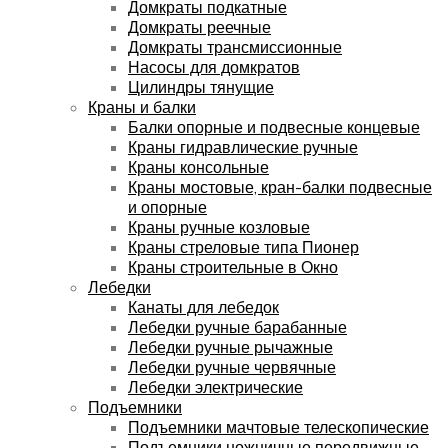
Домкраты подкатные
Домкраты реечные
Домкраты трансмиссионные
Насосы для домкратов
Цилиндры тянущие
Краны и балки
Балки опорные и подвесные концевые
Краны гидравлические ручные
Краны консольные
Краны мостовые, кран-балки подвесные
и опорные
Краны ручные козловые
Краны стреловые типа Пионер
Краны строительные в Окно
Лебедки
Канаты для лебедок
Лебедки ручные барабанные
Лебедки ручные рычажные
Лебедки ручные червячные
Лебедки электрические
Подъемники
Подъемники мачтовые телескопические
Подъемники ножничные передвижные