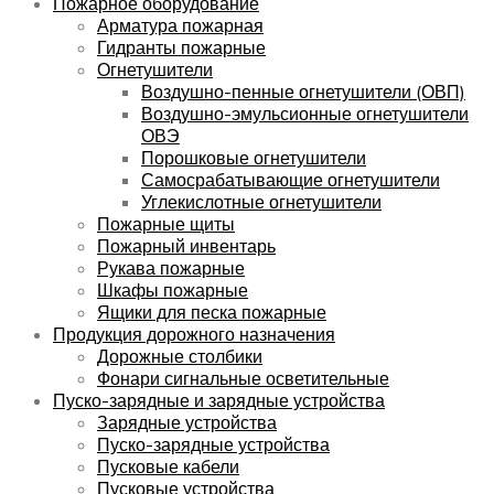
Пожарное оборудование
Арматура пожарная
Гидранты пожарные
Огнетушители
Воздушно-пенные огнетушители (ОВП)
Воздушно-эмульсионные огнетушители
ОВЭ
Порошковые огнетушители
Самосрабатывающие огнетушители
Углекислотные огнетушители
Пожарные щиты
Пожарный инвентарь
Рукава пожарные
Шкафы пожарные
Ящики для песка пожарные
Продукция дорожного назначения
Дорожные столбики
Фонари сигнальные осветительные
Пуско-зарядные и зарядные устройства
Зарядные устройства
Пуско-зарядные устройства
Пусковые кабели
Пусковые устройства