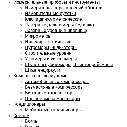
Измерительные приборы и инструменты
Измеритель сопротивлений обмоток
Измерительные рулетки
Ключи динамометрические
Лазерные дальномеры (рулетки)
Лазерные уровни (нивелиры)
Микрометры
Нивелиры оптические
Нутромеры, индикаторы
Строительные уровни
Угломеры и уклономеры
Штангенглубиномеры, Штангенрейсмасы
Штангенциркули
Компрессоры воздушные
Автомобильные компрессоры
Безмасляные компрессоры
Винтовые компрессоры
Поршневые компрессоры
Кондиционеры
Мобильные кондиционеры
Крепёж
Болты
Гвозди