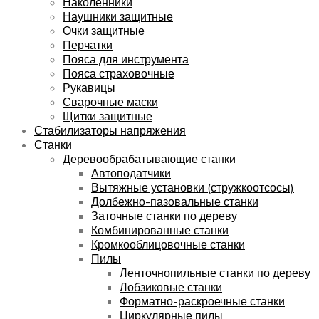
Наколенники
Наушники защитные
Очки защитные
Перчатки
Пояса для инструмента
Пояса страховочные
Рукавицы
Сварочные маски
Щитки защитные
Стабилизаторы напряжения
Станки
Деревообрабатывающие станки
Автоподатчики
Вытяжные установки (стружкоотсосы)
Долбежно-пазовальные станки
Заточные станки по дереву
Комбинированные станки
Кромкооблицовочные станки
Пилы
Ленточнопильные станки по дереву
Лобзиковые станки
Форматно-раскроечные станки
Циркулярные пилы