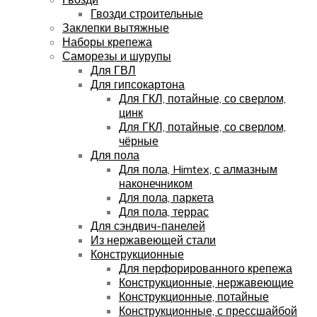
Гвозди строительные
Заклепки вытяжные
Наборы крепежа
Саморезы и шурупы
Для ГВЛ
Для гипсокартона
Для ГКЛ, потайные, со сверлом,
цинк
Для ГКЛ, потайные, со сверлом,
чёрные
Для пола
Для пола, Himtex, с алмазным
наконечником
Для пола, паркета
Для пола, террас
Для сэндвич-панелей
Из нержавеющей стали
Конструкционные
Для перфорированного крепежа
Конструкционные, нержавеющие
Конструкционные, потайные
Конструкционные, с прессшайбой