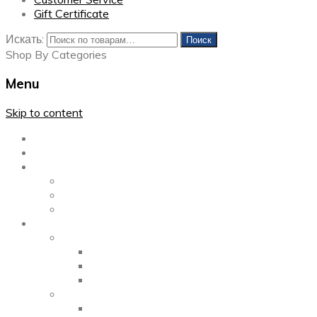
Gift Certificate
Искать:
Поиск
Shop By Categories
Menu
Skip to content
Главная
Каталог
Блог
Left Sidebar
Right Sidebar
Full Width
Media
Gallery
2 Columns
3 Columns
4 Columns
Portfolio
2 Columns