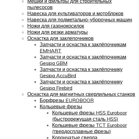
Мешки и фильтры для строительных
пылесосов
Навеска для культиваторов и мотоблоков
Навеска для подметально-уборочных машин
Ножи для газонокосилок
Ножи для резки арматуры
Оснастка для заклепочников
Запчасти и оснастка к заклёпочникам
EMHART
Запчасти и оснастка к заклёпочникам
Gesipa GBM
Запчасти и оснастка к заклёпочнику
Gesipa AccuBird
Запчасти и оснастка к заклёпочнику
Gesipa Firebird
Оснастка для магнитных сверлильных станков
Борфрезы EUROBOOR
Кольцевые фрезы
Кольцевые фрезы HSS Euroboor
(быстрорежущая сталь HSS)
Кольцевые фрезы TCT Euroboor
(твердосплавные фрезы)
Корончатые сверла