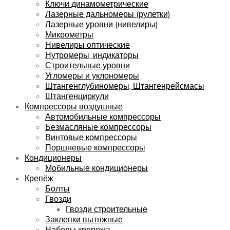
Ключи динамометрические
Лазерные дальномеры (рулетки)
Лазерные уровни (нивелиры)
Микрометры
Нивелиры оптические
Нутромеры, индикаторы
Строительные уровни
Угломеры и уклономеры
Штангенглубиномеры, Штангенрейсмасы
Штангенциркули
Компрессоры воздушные
Автомобильные компрессоры
Безмасляные компрессоры
Винтовые компрессоры
Поршневые компрессоры
Кондиционеры
Мобильные кондиционеры
Крепёж
Болты
Гвозди
Гвозди строительные
Заклепки вытяжные
Наборы крепежа