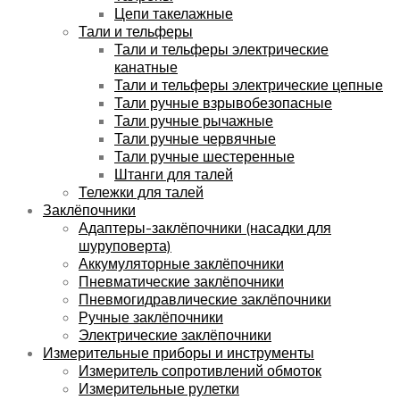
Цепи такелажные
Тали и тельферы
Тали и тельферы электрические
канатные
Тали и тельферы электрические цепные
Тали ручные взрывобезопасные
Тали ручные рычажные
Тали ручные червячные
Тали ручные шестеренные
Штанги для талей
Тележки для талей
Заклёпочники
Адаптеры-заклёпочники (насадки для
шуруповерта)
Аккумуляторные заклёпочники
Пневматические заклёпочники
Пневмогидравлические заклёпочники
Ручные заклёпочники
Электрические заклёпочники
Измерительные приборы и инструменты
Измеритель сопротивлений обмоток
Измерительные рулетки