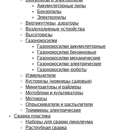
Аккумуляторные пилы
Бензопилы
Электропилы
Вертикуттеры, аэраторы
Воздуходувные устройства
Высоторезы
Газонокосилки
Газонокосилки аккумуляторные
Газонокосилки бензиновые
Газонокосилки механические
Газонокосилки электрические
Газонокосилки-роботы
Измельчители
Кусторезы (ножницы садовые)
Минитракторы и райдеры
Мотоблоки и культиваторы
Мотокосы
Опрыскиватели и распылители
Триммеры электрические
Сварка пластика
Наборы для сварки линолеума
Раструбная сварка