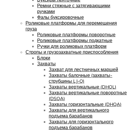
Ремни стяжные с затягивающими
ручками
Фалы буксировочные
Роликовые платформы для перемещения
груза
Роликовые платформы поворотные
Роликовые платформы подкатные
Ручки для роликовых платформ
Стропы и грузозахватные приспособления
Блоки
Захваты
Захват для лестничных маршей
Захваты балочные (захваты-
струбцины LJ-Q)
Захваты вертикальные (DHQL)
Захваты вертикальные поворотные
(DSQA)
Захваты горизонтальные (DHQA)
Захваты для вертикального
подъема барабанов
Захваты для горизонтального
подъема барабанов