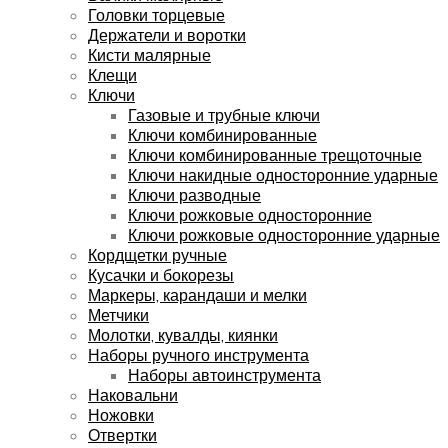
Головки торцевые
Держатели и воротки
Кисти малярные
Клещи
Ключи
Газовые и трубные ключи
Ключи комбинированные
Ключи комбинированные трещоточные
Ключи накидные односторонние ударные
Ключи разводные
Ключи рожковые односторонние
Ключи рожковые односторонние ударные
Кордщетки ручные
Кусачки и бокорезы
Маркеры, карандаши и мелки
Метчики
Молотки, кувалды, киянки
Наборы ручного инструмента
Наборы автоинструмента
Наковальни
Ножовки
Отвертки