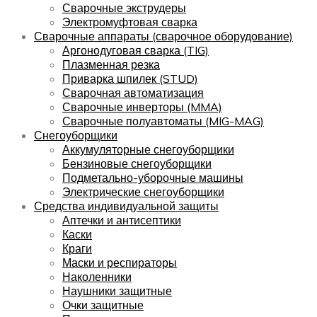
Сварочные экструдеры
Электромуфтовая сварка
Сварочные аппараты (сварочное оборудование)
Аргонодуговая сварка (TIG)
Плазменная резка
Приварка шпилек (STUD)
Сварочная автоматизация
Сварочные инверторы (MMA)
Сварочные полуавтоматы (MIG-MAG)
Снегоуборщики
Аккумуляторные снегоуборщики
Бензиновые снегоуборщики
Подметально-уборочные машины
Электрические снегоуборщики
Средства индивидуальной защиты
Аптечки и антисептики
Каски
Краги
Маски и респираторы
Наколенники
Наушники защитные
Очки защитные