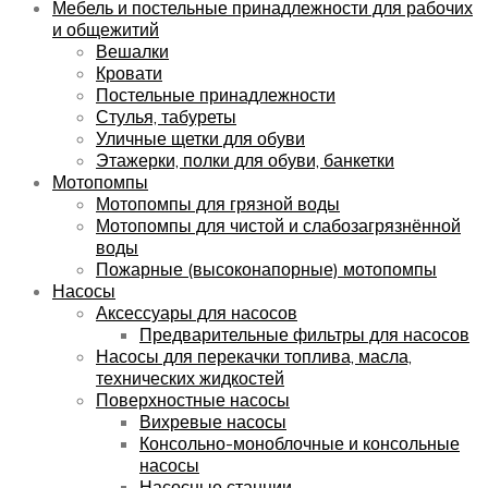
Мебель и постельные принадлежности для рабочих
и общежитий
Вешалки
Кровати
Постельные принадлежности
Стулья, табуреты
Уличные щетки для обуви
Этажерки, полки для обуви, банкетки
Мотопомпы
Мотопомпы для грязной воды
Мотопомпы для чистой и слабозагрязнённой
воды
Пожарные (высоконапорные) мотопомпы
Насосы
Аксессуары для насосов
Предварительные фильтры для насосов
Насосы для перекачки топлива, масла,
технических жидкостей
Поверхностные насосы
Вихревые насосы
Консольно-моноблочные и консольные
насосы
Насосные станции