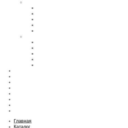
Shortcode Pages
Accordions & Toggles
Buttons
Divider
Progress Bar & Pie Chart
Lists
Shortcode Pages
Services
Tabs
Map & Contact
Message Boxes
Pricing table
Features
Top rated product
Product Category
FAQs Page
Typography
Sitemap
Contact Us
About Us
Главная
Каталог