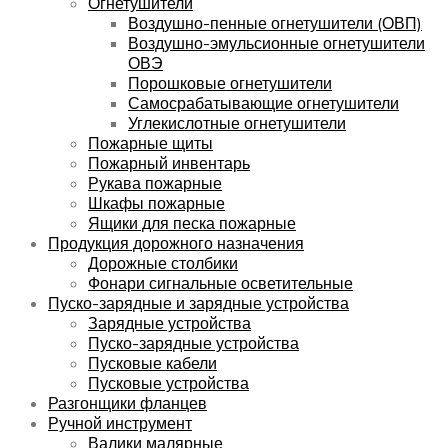
Огнетушители
Воздушно-пенные огнетушители (ОВП)
Воздушно-эмульсионные огнетушители
ОВЭ
Порошковые огнетушители
Самосрабатывающие огнетушители
Углекислотные огнетушители
Пожарные щиты
Пожарный инвентарь
Рукава пожарные
Шкафы пожарные
Ящики для песка пожарные
Продукция дорожного назначения
Дорожные столбики
Фонари сигнальные осветительные
Пуско-зарядные и зарядные устройства
Зарядные устройства
Пуско-зарядные устройства
Пусковые кабели
Пусковые устройства
Разгонщики фланцев
Ручной инструмент
Валики малярные