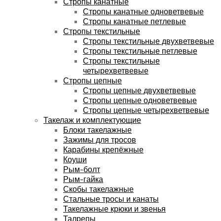
Стропы канатные
Стропы канатные одноветвевые
Стропы канатные петлевые
Стропы текстильные
Стропы текстильные двухветвевые
Стропы текстильные петлевые
Стропы текстильные
четырехветвевые
Стропы цепные
Стропы цепные двухветвевые
Стропы цепные одноветвевые
Стропы цепные четырехветвевые
Такелаж и комплектующие
Блоки такелажные
Зажимы для тросов
Карабины крепёжные
Коуши
Рым-болт
Рым-гайка
Скобы такелажные
Стальные тросы и канаты
Такелажные крюки и звенья
Талрепы