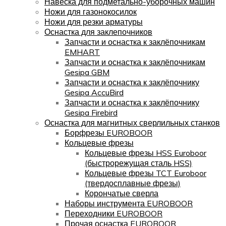
Навеска для подметально-уборочных машин
Ножи для газонокосилок
Ножи для резки арматуры
Оснастка для заклепочников
Запчасти и оснастка к заклёпочникам
EMHART
Запчасти и оснастка к заклёпочникам
Gesipa GBM
Запчасти и оснастка к заклёпочнику
Gesipa AccuBird
Запчасти и оснастка к заклёпочнику
Gesipa Firebird
Оснастка для магнитных сверлильных станков
Борфрезы EUROBOOR
Кольцевые фрезы
Кольцевые фрезы HSS Euroboor
(быстрорежущая сталь HSS)
Кольцевые фрезы TCT Euroboor
(твердосплавные фрезы)
Корончатые сверла
Наборы инструмента EUROBOOR
Переходники EUROBOOR
Прочая оснастка EUROBOOR