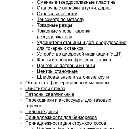
Сменные твердосплавные пластины
Станочные оправки, втулки, дорны
Строгальные ножи
Тензометр по металлу
Токарные резцы
Токарные упоры, каретки,
резцедержатели
Удлинители станины и доп. оборудование
для токарных станков
Устройство цифровой индикации (УЦИ)
Фрезы и наборы фрез для станков
Цанговые патроны и цанги
Центры станочные
Шлифовальные и заточные круги
Оснастка к фрезеровальным машинам
Очистители стекла
Патроны сверлильные
Переходники и аксессуары для газовых
горелок
Пильные диски
Принадлежности для бензорезов
Принадлежности для стружкоотсосов
Мешки и фильтры к стружкоотсосам