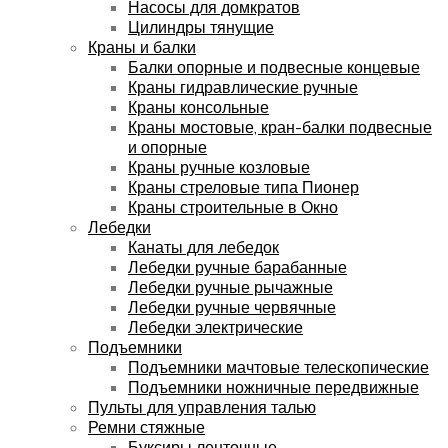
Насосы для домкратов
Цилиндры тянущие
Краны и балки
Балки опорные и подвесные концевые
Краны гидравлические ручные
Краны консольные
Краны мостовые, кран-балки подвесные
и опорные
Краны ручные козловые
Краны стреловые типа Пионер
Краны строительные в Окно
Лебедки
Канаты для лебедок
Лебедки ручные барабанные
Лебедки ручные рычажные
Лебедки ручные червячные
Лебедки электрические
Подъемники
Подъемники мачтовые телескопические
Подъемники ножничные передвижные
Пульты для управления талью
Ремни стяжные
Буксиры ленточные