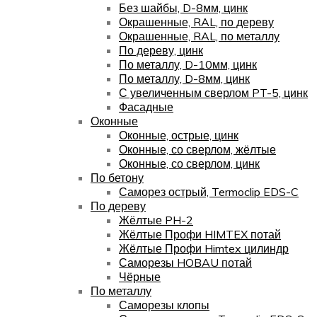
Без шайбы, D-8мм, цинк
Окрашенные, RAL, по дереву
Окрашенные, RAL, по металлу
По дереву, цинк
По металлу, D-10мм, цинк
По металлу, D-8мм, цинк
С увеличенным сверлом PT-5, цинк
Фасадные
Оконные
Оконные, острые, цинк
Оконные, со сверлом, жёлтые
Оконные, со сверлом, цинк
По бетону
Саморез острый, Termoclip EDS-C
По дереву
Жёлтые PH-2
Жёлтые Профи HIMTEX потай
Жёлтые Профи Himtex цилиндр
Саморезы HOBAU потай
Чёрные
По металлу
Саморезы клопы