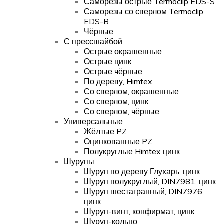
Саморезы острые Termoclip EDS-S
Саморезы со сверлом Termoclip
EDS-B
Чёрные
С прессшайбой
Острые окрашенные
Острые цинк
Острые чёрные
По дереву, Himtex
Со сверлом, окрашенные
Со сверлом, цинк
Со сверлом, чёрные
Универсальные
Жёлтые PZ
Оцинкованные PZ
Полукруглые Himtex цинк
Шурупы
Шуруп по дереву Глухарь, цинк
Шуруп полукруглый, DIN7981, цинк
Шуруп шестагранный, DIN7976,
цинк
Шуруп-винт, конфирмат, цинк
Шуруп-кольцо