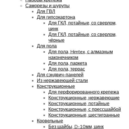
Саморезы и шурупы
Для ГВЛ
Для гипсокартона
Для ГКЛ, потайные, со сверлом,
цинк
Для ГКЛ, потайные, со сверлом,
чёрные
Для пола
Для пола, Himtex, с алмазным
наконечником
Для пола, паркета
Для пола, террас
Для сэндвич-панелей
Из нержавеющей стали
Конструкционные
Для перфорированного крепежа
Конструкционные, нержавеющие
Конструкционные, потайные
Конструкционные, с прессшайбой
Конструкционные, шестигранные
Кровельные
Без шайбы, D-10мм, цинк