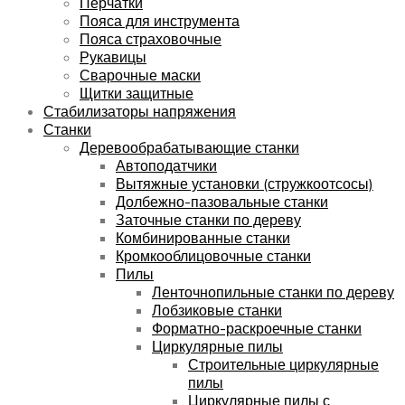
Перчатки
Пояса для инструмента
Пояса страховочные
Рукавицы
Сварочные маски
Щитки защитные
Стабилизаторы напряжения
Станки
Деревообрабатывающие станки
Автоподатчики
Вытяжные установки (стружкоотсосы)
Долбежно-пазовальные станки
Заточные станки по дереву
Комбинированные станки
Кромкооблицовочные станки
Пилы
Ленточнопильные станки по дереву
Лобзиковые станки
Форматно-раскроечные станки
Циркулярные пилы
Строительные циркулярные
пилы
Циркулярные пилы с