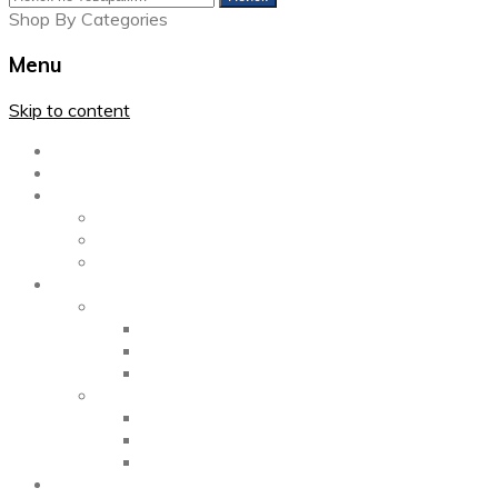
Shop By Categories
Menu
Skip to content
Главная
Каталог
Блог
Left Sidebar
Right Sidebar
Full Width
Media
Gallery
2 Columns
3 Columns
4 Columns
Portfolio
2 Columns
3 Columns
4 Columns
ShortCode