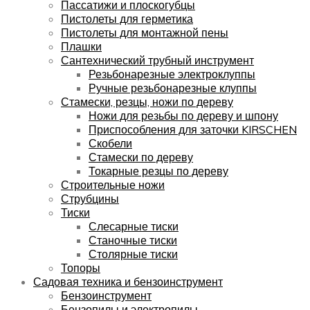
Пассатижи и плоскогубцы
Пистолеты для герметика
Пистолеты для монтажной пены
Плашки
Сантехнический трубный инструмент
Резьбонарезные электроклуппы
Ручные резьбонарезные клуппы
Стамески, резцы, ножи по дереву
Ножи для резьбы по дереву и шпону
Приспособления для заточки KIRSCHEN
Скобели
Стамески по дереву
Токарные резцы по дереву
Строительные ножи
Струбцины
Тиски
Слесарные тиски
Станочные тиски
Столярные тиски
Топоры
Садовая техника и бензоинструмент
Бензоинструмент
Бензопилы и электропилы