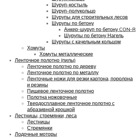
Шуруп-костыль
Шуруп-полукольцо
Шурупы для строительных лесов
Шурупы по бетону
Анкер-шуруп по бетону CON-R
Шурупы по бетону Нагель
Шурупы с качельным кольцом
Хомуты
Хомуты металлические
Ленточное полотно (пилы)
Ленточное полотно по дереву
Ленточное полотно по металлу
Ленточные ножи для резки картона, поролона
и резины
Пищевое ленточное полотно
Полотна ножовочные
Твердосплавное ленточное полотно с
абразивной крошкой
Лестницы, стремянки, леса
Лестницы
Стремянки
Лодочные моторы