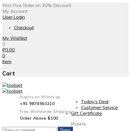
First Five Order on 30% Discount
My Account
User Login
Checkout
My Wishlist
0
₽
0.00
0
item
Cart
Inquiry on Whats up
Today’s Deal
+91 9874563210
Customer Service
Free Worldwide Shipping
Gift Certificate
Order Above $100
Искать:
Поиск