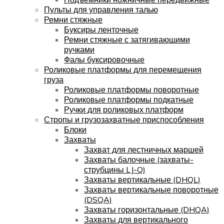
Пульты для управления талью
Ремни стяжные
Буксиры ленточные
Ремни стяжные с затягивающими
ручками
Фалы буксировочные
Роликовые платформы для перемещения
груза
Роликовые платформы поворотные
Роликовые платформы подкатные
Ручки для роликовых платформ
Стропы и грузозахватные приспособления
Блоки
Захваты
Захват для лестничных маршей
Захваты балочные (захваты-
струбцины LJ-Q)
Захваты вертикальные (DHQL)
Захваты вертикальные поворотные
(DSQA)
Захваты горизонтальные (DHQA)
Захваты для вертикального