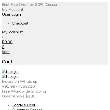
First Five Order on 30% Discount
My Account
User Login
Checkout
My Wishlist
0
₽
0.00
0
item
Cart
Inquiry on Whats up
+91 9874563210
Free Worldwide Shipping
Order Above $100
Today’s Deal
Customer Service