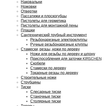
Наковальни
Ножовки
Отвертки
Пассатижи и плоскогубцы
Пистолеты для герметика
Пистолеты для монтажной пены
Плашки
Сантехнический трубный инструмент
Резьбонарезные электроклуппы
Ручные резьбонарезные клуппы
Стамески, резцы, ножи по дереву
Ножи для резьбы по дереву и шпону
Приспособления для заточки KIRSCHEN
Скобели
Стамески по дереву
Токарные резцы по дереву
Строительные ножи
Струбцины
Тиски
Слесарные тиски
Станочные тиски
Столярные тиски
Топоры