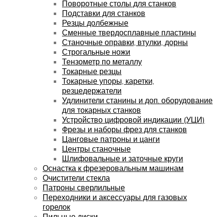
Поворотные столы для станков
Подставки для станков
Резцы долбежные
Сменные твердосплавные пластины
Станочные оправки, втулки, дорны
Строгальные ножи
Тензометр по металлу
Токарные резцы
Токарные упоры, каретки,
резцедержатели
Удлинители станины и доп. оборудование
для токарных станков
Устройство цифровой индикации (УЦИ)
Фрезы и наборы фрез для станков
Цанговые патроны и цанги
Центры станочные
Шлифовальные и заточные круги
Оснастка к фрезеровальным машинам
Очистители стекла
Патроны сверлильные
Переходники и аксессуары для газовых
горелок
Пильные диски