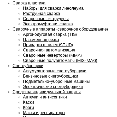
Сварка пластика
Наборы для сварки линолеума
Раструбная сварка
Сварочные экструдеры
Электромуфтовая сварка
Сварочные аппараты (сварочное оборудование)
Аргонодуговая сварка (TIG)
Плазменная резка
Приварка шпилек (STUD)
Сварочная автоматизация
Сварочные инверторы (MMA)
Сварочные полуавтоматы (MIG-MAG)
Снегоуборщики
Аккумуляторные снегоуборщики
Бензиновые снегоуборщики
Подметально-уборочные машины
Электрические снегоуборщики
Средства индивидуальной защиты
Аптечки и антисептики
Каски
Краги
Маски и респираторы