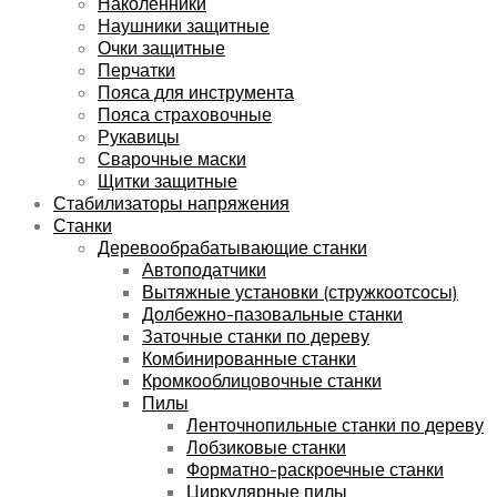
Наколенники
Наушники защитные
Очки защитные
Перчатки
Пояса для инструмента
Пояса страховочные
Рукавицы
Сварочные маски
Щитки защитные
Стабилизаторы напряжения
Станки
Деревообрабатывающие станки
Автоподатчики
Вытяжные установки (стружкоотсосы)
Долбежно-пазовальные станки
Заточные станки по дереву
Комбинированные станки
Кромкооблицовочные станки
Пилы
Ленточнопильные станки по дереву
Лобзиковые станки
Форматно-раскроечные станки
Циркулярные пилы