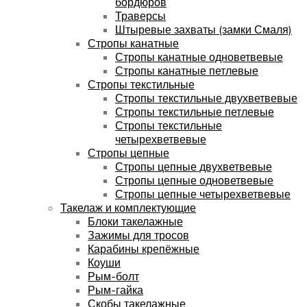
бордюров
Траверсы
Штыревые захваты (замки Смаля)
Стропы канатные
Стропы канатные одноветвевые
Стропы канатные петлевые
Стропы текстильные
Стропы текстильные двухветвевые
Стропы текстильные петлевые
Стропы текстильные
четырехветвевые
Стропы цепные
Стропы цепные двухветвевые
Стропы цепные одноветвевые
Стропы цепные четырехветвевые
Такелаж и комплектующие
Блоки такелажные
Зажимы для тросов
Карабины крепёжные
Коуши
Рым-болт
Рым-гайка
Скобы такелажные