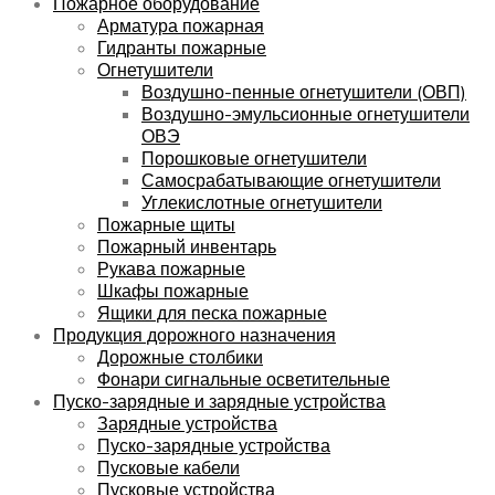
Пожарное оборудование
Арматура пожарная
Гидранты пожарные
Огнетушители
Воздушно-пенные огнетушители (ОВП)
Воздушно-эмульсионные огнетушители
ОВЭ
Порошковые огнетушители
Самосрабатывающие огнетушители
Углекислотные огнетушители
Пожарные щиты
Пожарный инвентарь
Рукава пожарные
Шкафы пожарные
Ящики для песка пожарные
Продукция дорожного назначения
Дорожные столбики
Фонари сигнальные осветительные
Пуско-зарядные и зарядные устройства
Зарядные устройства
Пуско-зарядные устройства
Пусковые кабели
Пусковые устройства