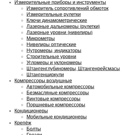
Измерительные приборы и инструменты
Измеритель сопротивлений обмоток
Измерительные рулетки
Ключи динамометрические
Лазерные дальномеры (рулетки)
Лазерные уровни (нивелиры)
Микрометры
Нивелиры оптические
Нутромеры, индикаторы
Строительные уровни
Угломеры и уклономеры
Штангенглубиномеры, Штангенрейсмасы
Штангенциркули
Компрессоры воздушные
Автомобильные компрессоры
Безмасляные компрессоры
Винтовые компрессоры
Поршневые компрессоры
Кондиционеры
Мобильные кондиционеры
Крепёж
Болты
Гвозди