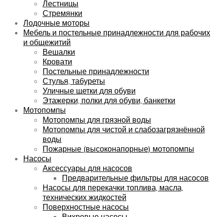
Лестницы
Стремянки
Лодочные моторы
Мебель и постельные принадлежности для рабочих
и общежитий
Вешалки
Кровати
Постельные принадлежности
Стулья, табуреты
Уличные щетки для обуви
Этажерки, полки для обуви, банкетки
Мотопомпы
Мотопомпы для грязной воды
Мотопомпы для чистой и слабозагрязнённой
воды
Пожарные (высоконапорные) мотопомпы
Насосы
Аксессуары для насосов
Предварительные фильтры для насосов
Насосы для перекачки топлива, масла,
технических жидкостей
Поверхностные насосы
Вихревые насосы