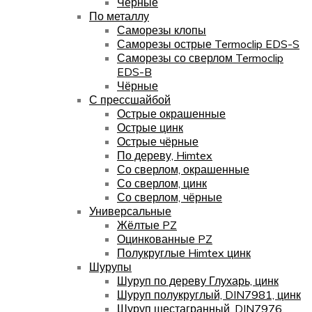
Чёрные
По металлу
Саморезы клопы
Саморезы острые Termoclip EDS-S
Саморезы со сверлом Termoclip
EDS-B
Чёрные
С прессшайбой
Острые окрашенные
Острые цинк
Острые чёрные
По дереву, Himtex
Со сверлом, окрашенные
Со сверлом, цинк
Со сверлом, чёрные
Универсальные
Жёлтые PZ
Оцинкованные PZ
Полукруглые Himtex цинк
Шурупы
Шуруп по дереву Глухарь, цинк
Шуруп полукруглый, DIN7981, цинк
Шуруп шестагранный, DIN7976,