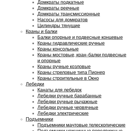
Домкраты подкатные
Домкраты реечные
Домкраты трансмиссионные
Насосы для домкратов
Цилиндры тянущие
Краны и балки
Балки опорные и подвесные концевые
Краны гидравлические ручные
Краны консольные
Краны мостовые, кран-балки подвесные
и опорные
Краны ручные козловые
Краны стреловые типа Пионер
Краны строительные в Окно
Лебедки
Канаты для лебедок
Лебедки ручные барабанные
Лебедки ручные рычажные
Лебедки ручные червячные
Лебедки электрические
Подъемники
Подъемники мачтовые телескопические
Подъемники ножничные передвижные