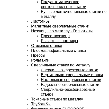
Полуавтоматические
ленточнопильные станки
Ручные ленточнопильные станки по
металлу
Листогибы
Магнитные сверлильные станки
Ножницы по металлу - Гильотины
Пресс-ножницы
Рычажные ножницы
Отрезные станки
Плоскошлифовальные станки
Прессы
Рольганги
Сверлильные станки по металлу
Cверлильно-фрезерные станки
Вертикально-сверлильные станки
Настольные сверлильные станки
Радиально-сверлильные станки
Сверлильно-резьбонарезные
станки
Токарные станки по металлу
Трубогибы
Фаскосниматели EUROBOOR