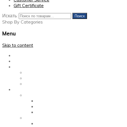
Gift Certificate
Искать:
Поиск
Shop By Categories
Menu
Skip to content
Главная
Каталог
Блог
Left Sidebar
Right Sidebar
Full Width
Media
Gallery
2 Columns
3 Columns
4 Columns
Portfolio
2 Columns