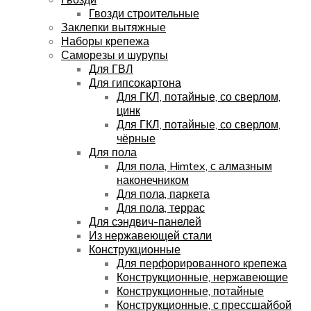
Гвозди строительные
Заклепки вытяжные
Наборы крепежа
Саморезы и шурупы
Для ГВЛ
Для гипсокартона
Для ГКЛ, потайные, со сверлом,
цинк
Для ГКЛ, потайные, со сверлом,
чёрные
Для пола
Для пола, Himtex, с алмазным
наконечником
Для пола, паркета
Для пола, террас
Для сэндвич-панелей
Из нержавеющей стали
Конструкционные
Для перфорированного крепежа
Конструкционные, нержавеющие
Конструкционные, потайные
Конструкционные, с прессшайбой