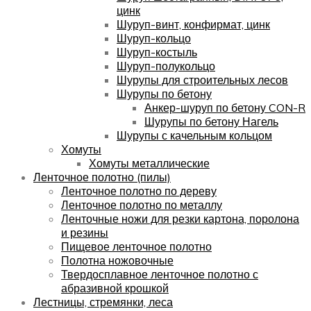
цинк
Шуруп-винт, конфирмат, цинк
Шуруп-кольцо
Шуруп-костыль
Шуруп-полукольцо
Шурупы для строительных лесов
Шурупы по бетону
Анкер-шуруп по бетону CON-R
Шурупы по бетону Нагель
Шурупы с качельным кольцом
Хомуты
Хомуты металлические
Ленточное полотно (пилы)
Ленточное полотно по дереву
Ленточное полотно по металлу
Ленточные ножи для резки картона, поролона
и резины
Пищевое ленточное полотно
Полотна ножовочные
Твердосплавное ленточное полотно с
абразивной крошкой
Лестницы, стремянки, леса