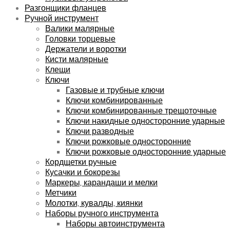
Разгонщики фланцев
Ручной инструмент
Валики малярные
Головки торцевые
Держатели и воротки
Кисти малярные
Клещи
Ключи
Газовые и трубные ключи
Ключи комбинированные
Ключи комбинированные трещоточные
Ключи накидные односторонние ударные
Ключи разводные
Ключи рожковые односторонние
Ключи рожковые односторонние ударные
Кордщетки ручные
Кусачки и бокорезы
Маркеры, карандаши и мелки
Метчики
Молотки, кувалды, киянки
Наборы ручного инструмента
Наборы автоинструмента