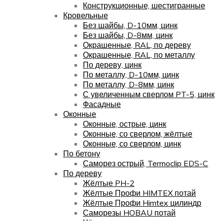
Конструкционные, шестигранные
Кровельные
Без шайбы, D-10мм, цинк
Без шайбы, D-8мм, цинк
Окрашенные, RAL, по дереву
Окрашенные, RAL, по металлу
По дереву, цинк
По металлу, D-10мм, цинк
По металлу, D-8мм, цинк
С увеличенным сверлом PT-5, цинк
Фасадные
Оконные
Оконные, острые, цинк
Оконные, со сверлом, жёлтые
Оконные, со сверлом, цинк
По бетону
Саморез острый, Termoclip EDS-C
По дереву
Жёлтые PH-2
Жёлтые Профи HIMTEX потай
Жёлтые Профи Himtex цилиндр
Саморезы HOBAU потай