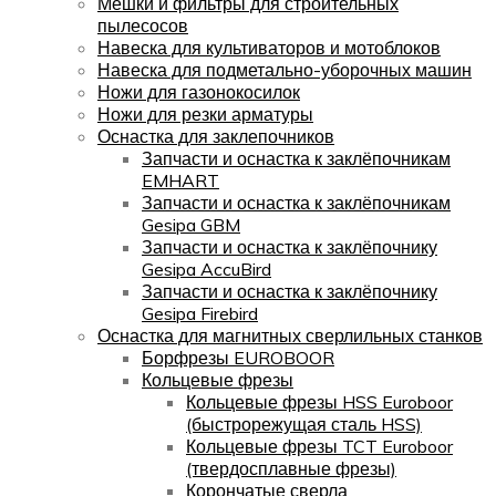
Мешки и фильтры для строительных
пылесосов
Навеска для культиваторов и мотоблоков
Навеска для подметально-уборочных машин
Ножи для газонокосилок
Ножи для резки арматуры
Оснастка для заклепочников
Запчасти и оснастка к заклёпочникам
EMHART
Запчасти и оснастка к заклёпочникам
Gesipa GBM
Запчасти и оснастка к заклёпочнику
Gesipa AccuBird
Запчасти и оснастка к заклёпочнику
Gesipa Firebird
Оснастка для магнитных сверлильных станков
Борфрезы EUROBOOR
Кольцевые фрезы
Кольцевые фрезы HSS Euroboor
(быстрорежущая сталь HSS)
Кольцевые фрезы TCT Euroboor
(твердосплавные фрезы)
Корончатые сверла