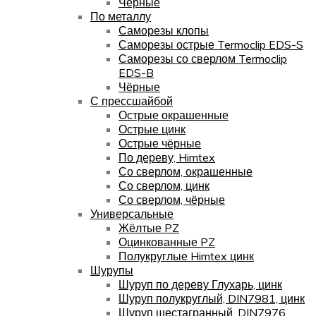
Чёрные
По металлу
Саморезы клопы
Саморезы острые Termoclip EDS-S
Саморезы со сверлом Termoclip
EDS-B
Чёрные
С прессшайбой
Острые окрашенные
Острые цинк
Острые чёрные
По дереву, Himtex
Со сверлом, окрашенные
Со сверлом, цинк
Со сверлом, чёрные
Универсальные
Жёлтые PZ
Оцинкованные PZ
Полукруглые Himtex цинк
Шурупы
Шуруп по дереву Глухарь, цинк
Шуруп полукруглый, DIN7981, цинк
Шуруп шестагранный, DIN7976,