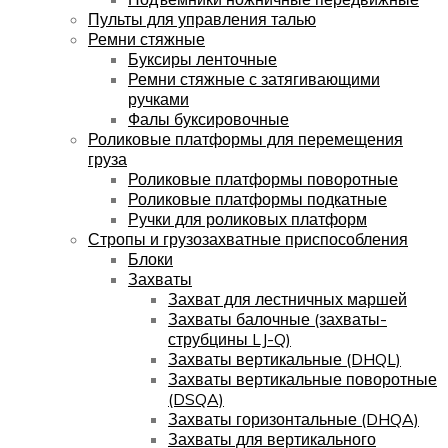
Пульты для управления талью
Ремни стяжные
Буксиры ленточные
Ремни стяжные с затягивающими
ручками
Фалы буксировочные
Роликовые платформы для перемещения
груза
Роликовые платформы поворотные
Роликовые платформы подкатные
Ручки для роликовых платформ
Стропы и грузозахватные приспособления
Блоки
Захваты
Захват для лестничных маршей
Захваты балочные (захваты-
струбцины LJ-Q)
Захваты вертикальные (DHQL)
Захваты вертикальные поворотные
(DSQA)
Захваты горизонтальные (DHQA)
Захваты для вертикального