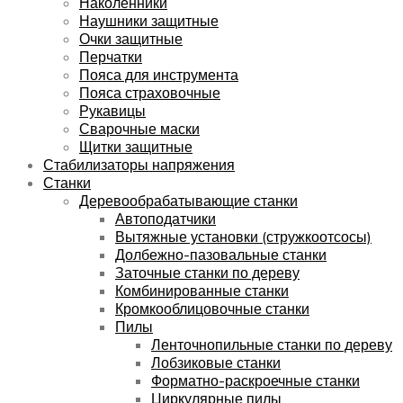
Наколенники
Наушники защитные
Очки защитные
Перчатки
Пояса для инструмента
Пояса страховочные
Рукавицы
Сварочные маски
Щитки защитные
Стабилизаторы напряжения
Станки
Деревообрабатывающие станки
Автоподатчики
Вытяжные установки (стружкоотсосы)
Долбежно-пазовальные станки
Заточные станки по дереву
Комбинированные станки
Кромкооблицовочные станки
Пилы
Ленточнопильные станки по дереву
Лобзиковые станки
Форматно-раскроечные станки
Циркулярные пилы