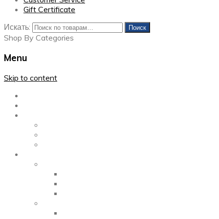
Gift Certificate
Искать:
Поиск
Shop By Categories
Menu
Skip to content
Главная
Каталог
Блог
Left Sidebar
Right Sidebar
Full Width
Media
Gallery
2 Columns
3 Columns
4 Columns
Portfolio
2 Columns