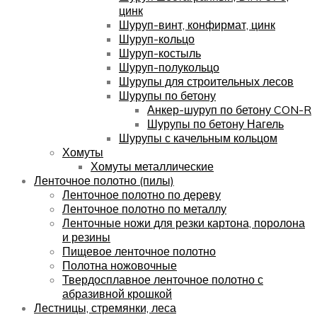
цинк
Шуруп-винт, конфирмат, цинк
Шуруп-кольцо
Шуруп-костыль
Шуруп-полукольцо
Шурупы для строительных лесов
Шурупы по бетону
Анкер-шуруп по бетону CON-R
Шурупы по бетону Нагель
Шурупы с качельным кольцом
Хомуты
Хомуты металлические
Ленточное полотно (пилы)
Ленточное полотно по дереву
Ленточное полотно по металлу
Ленточные ножи для резки картона, поролона
и резины
Пищевое ленточное полотно
Полотна ножовочные
Твердосплавное ленточное полотно с
абразивной крошкой
Лестницы, стремянки, леса