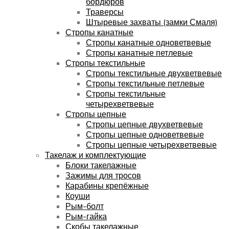
бордюров
Траверсы
Штыревые захваты (замки Смаля)
Стропы канатные
Стропы канатные одноветвевые
Стропы канатные петлевые
Стропы текстильные
Стропы текстильные двухветвевые
Стропы текстильные петлевые
Стропы текстильные
четырехветвевые
Стропы цепные
Стропы цепные двухветвевые
Стропы цепные одноветвевые
Стропы цепные четырехветвевые
Такелаж и комплектующие
Блоки такелажные
Зажимы для тросов
Карабины крепёжные
Коуши
Рым-болт
Рым-гайка
Скобы такелажные