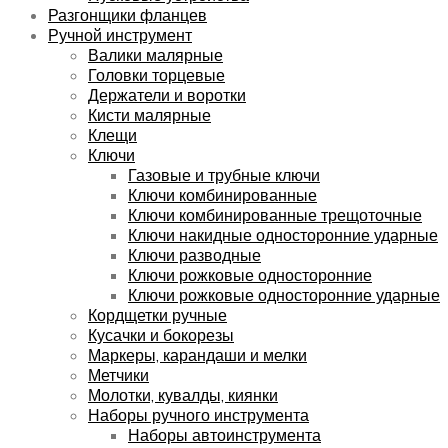
Разгонщики фланцев
Ручной инструмент
Валики малярные
Головки торцевые
Держатели и воротки
Кисти малярные
Клещи
Ключи
Газовые и трубные ключи
Ключи комбинированные
Ключи комбинированные трещоточные
Ключи накидные односторонние ударные
Ключи разводные
Ключи рожковые односторонние
Ключи рожковые односторонние ударные
Кордщетки ручные
Кусачки и бокорезы
Маркеры, карандаши и мелки
Метчики
Молотки, кувалды, киянки
Наборы ручного инструмента
Наборы автоинструмента