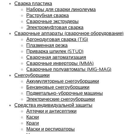
Сварка пластика
Наборы для сварки линолеума
Раструбная сварка
Сварочные экструдеры
Электромуфтовая сварка
Сварочные аппараты (сварочное оборудование)
Аргонодуговая сварка (TIG)
Плазменная резка
Приварка шпилек (STUD)
Сварочная автоматизация
Сварочные инверторы (MMA)
Сварочные полуавтоматы (MIG-MAG)
Снегоуборщики
Аккумуляторные снегоуборщики
Бензиновые снегоуборщики
Подметально-уборочные машины
Электрические снегоуборщики
Средства индивидуальной защиты
Аптечки и антисептики
Каски
Краги
Маски и респираторы