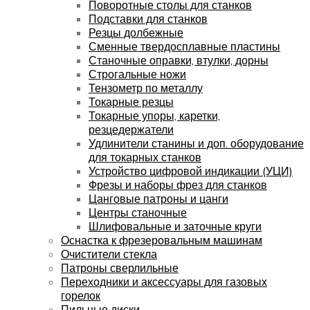
Поворотные столы для станков
Подставки для станков
Резцы долбежные
Сменные твердосплавные пластины
Станочные оправки, втулки, дорны
Строгальные ножи
Тензометр по металлу
Токарные резцы
Токарные упоры, каретки,
резцедержатели
Удлинители станины и доп. оборудование
для токарных станков
Устройство цифровой индикации (УЦИ)
Фрезы и наборы фрез для станков
Цанговые патроны и цанги
Центры станочные
Шлифовальные и заточные круги
Оснастка к фрезеровальным машинам
Очистители стекла
Патроны сверлильные
Переходники и аксессуары для газовых
горелок
Пильные диски