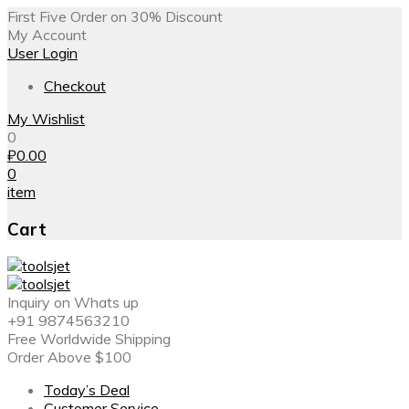
First Five Order on 30% Discount
My Account
User Login
Checkout
My Wishlist
0
₽
0.00
0
item
Cart
Inquiry on Whats up
+91 9874563210
Free Worldwide Shipping
Order Above $100
Today’s Deal
Customer Service