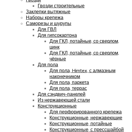
Гвозди строительные
Заклепки вытяжные
Наборы крепежа
Саморезы и шурупы
Для ГВЛ
Для гипсокартона
Для ГКЛ, потайные, со сверлом,
цинк
Для ГКЛ, потайные, со сверлом,
чёрные
Для пола
Для пола, Himtex, с алмазным
наконечником
Для пола, паркета
Для пола, террас
Для сэндвич-панелей
Из нержавеющей стали
Конструкционные
Для перфорированного крепежа
Конструкционные, нержавеющие
Конструкционные, потайные
Конструкционные, с прессшайбой