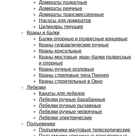
Домкраты подкатные
Домкраты реечные
Домкраты трансмиссионные
Насосы для домкратов
Цилиндры тянущие
Краны и балки
Балки опорные и подвесные концевые
Краны гидравлические ручные
Краны консольные
Краны мостовые, кран-балки подвесные
и опорные
Краны ручные козловые
Краны стреловые типа Пионер
Краны строительные в Окно
Лебедки
Канаты для лебедок
Лебедки ручные барабанные
Лебедки ручные рычажные
Лебедки ручные червячные
Лебедки электрические
Подъемники
Подъемники мачтовые телескопические
Подъемники ножничные передвижные