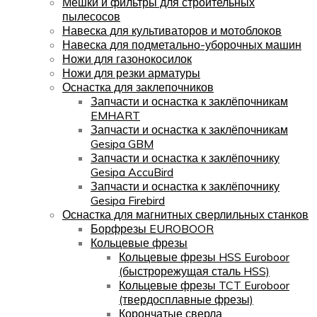
Мешки и фильтры для строительных
пылесосов
Навеска для культиваторов и мотоблоков
Навеска для подметально-уборочных машин
Ножи для газонокосилок
Ножи для резки арматуры
Оснастка для заклепочников
Запчасти и оснастка к заклёпочникам
EMHART
Запчасти и оснастка к заклёпочникам
Gesipa GBM
Запчасти и оснастка к заклёпочнику
Gesipa AccuBird
Запчасти и оснастка к заклёпочнику
Gesipa Firebird
Оснастка для магнитных сверлильных станков
Борфрезы EUROBOOR
Кольцевые фрезы
Кольцевые фрезы HSS Euroboor
(быстрорежущая сталь HSS)
Кольцевые фрезы TCT Euroboor
(твердосплавные фрезы)
Корончатые сверла