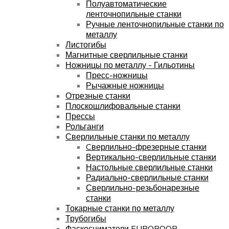
Полуавтоматические
ленточнопильные станки
Ручные ленточнопильные станки по
металлу
Листогибы
Магнитные сверлильные станки
Ножницы по металлу - Гильотины
Пресс-ножницы
Рычажные ножницы
Отрезные станки
Плоскошлифовальные станки
Прессы
Рольганги
Сверлильные станки по металлу
Cверлильно-фрезерные станки
Вертикально-сверлильные станки
Настольные сверлильные станки
Радиально-сверлильные станки
Сверлильно-резьбонарезные
станки
Токарные станки по металлу
Трубогибы
Фаскосниматели EUROBOOR