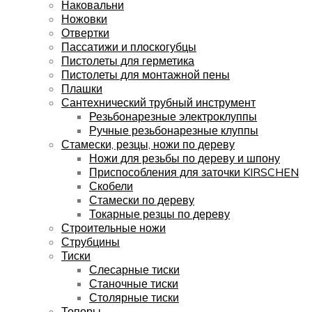
Наковальни
Ножовки
Отвертки
Пассатижи и плоскогубцы
Пистолеты для герметика
Пистолеты для монтажной пены
Плашки
Сантехнический трубный инструмент
Резьбонарезные электроклуппы
Ручные резьбонарезные клуппы
Стамески, резцы, ножи по дереву
Ножи для резьбы по дереву и шпону
Приспособления для заточки KIRSCHEN
Скобели
Стамески по дереву
Токарные резцы по дереву
Строительные ножи
Струбцины
Тиски
Слесарные тиски
Станочные тиски
Столярные тиски
Топоры