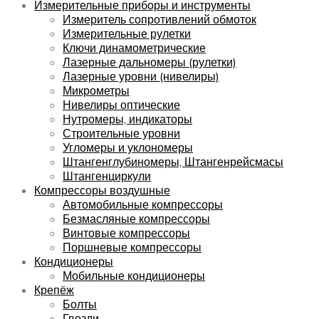
Измерительные приборы и инструменты
Измеритель сопротивлений обмоток
Измерительные рулетки
Ключи динамометрические
Лазерные дальномеры (рулетки)
Лазерные уровни (нивелиры)
Микрометры
Нивелиры оптические
Нутромеры, индикаторы
Строительные уровни
Угломеры и уклономеры
Штангенглубиномеры, Штангенрейсмасы
Штангенциркули
Компрессоры воздушные
Автомобильные компрессоры
Безмасляные компрессоры
Винтовые компрессоры
Поршневые компрессоры
Кондиционеры
Мобильные кондиционеры
Крепёж
Болты
Гвозди