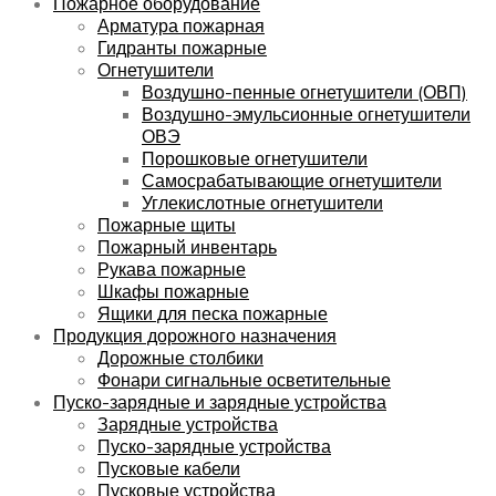
Пожарное оборудование
Арматура пожарная
Гидранты пожарные
Огнетушители
Воздушно-пенные огнетушители (ОВП)
Воздушно-эмульсионные огнетушители
ОВЭ
Порошковые огнетушители
Самосрабатывающие огнетушители
Углекислотные огнетушители
Пожарные щиты
Пожарный инвентарь
Рукава пожарные
Шкафы пожарные
Ящики для песка пожарные
Продукция дорожного назначения
Дорожные столбики
Фонари сигнальные осветительные
Пуско-зарядные и зарядные устройства
Зарядные устройства
Пуско-зарядные устройства
Пусковые кабели
Пусковые устройства