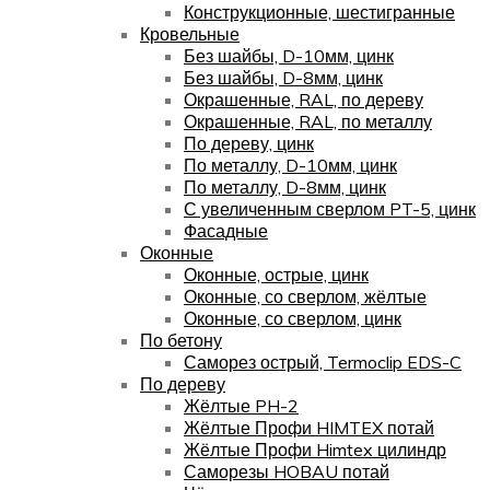
Конструкционные, шестигранные
Кровельные
Без шайбы, D-10мм, цинк
Без шайбы, D-8мм, цинк
Окрашенные, RAL, по дереву
Окрашенные, RAL, по металлу
По дереву, цинк
По металлу, D-10мм, цинк
По металлу, D-8мм, цинк
С увеличенным сверлом PT-5, цинк
Фасадные
Оконные
Оконные, острые, цинк
Оконные, со сверлом, жёлтые
Оконные, со сверлом, цинк
По бетону
Саморез острый, Termoclip EDS-C
По дереву
Жёлтые PH-2
Жёлтые Профи HIMTEX потай
Жёлтые Профи Himtex цилиндр
Саморезы HOBAU потай