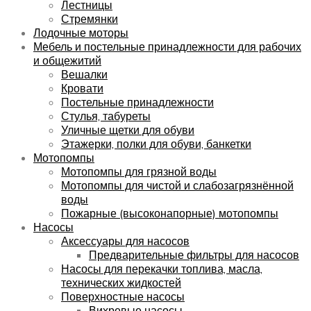
Лестницы
Стремянки
Лодочные моторы
Мебель и постельные принадлежности для рабочих
и общежитий
Вешалки
Кровати
Постельные принадлежности
Стулья, табуреты
Уличные щетки для обуви
Этажерки, полки для обуви, банкетки
Мотопомпы
Мотопомпы для грязной воды
Мотопомпы для чистой и слабозагрязнённой
воды
Пожарные (высоконапорные) мотопомпы
Насосы
Аксессуары для насосов
Предварительные фильтры для насосов
Насосы для перекачки топлива, масла,
технических жидкостей
Поверхностные насосы
Вихревые насосы