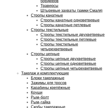
бордюров
Траверсы
Штыревые захваты (замки Смаля)
Стропы канатные
Стропы канатные одноветвевые
Стропы канатные петлевые
Стропы текстильные
Стропы текстильные двухветвевые
Стропы текстильные петлевые
Стропы текстильные
четырехветвевые
Стропы цепные
Стропы цепные двухветвевые
Стропы цепные одноветвевые
Стропы цепные четырехветвевые
Такелаж и комплектующие
Блоки такелажные
Зажимы для тросов
Карабины крепёжные
Коуши
Рым-болт
Рым-гайка
Скобы такелажные