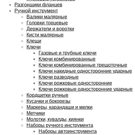
Разгонщики фланцев
Ручной инструмент
Валики малярные
Головки торцевые
Держатели и воротки
Кисти малярные
Клещи
Ключи
Газовые и трубные ключи
Ключи комбинированные
Ключи комбинированные трещоточные
Ключи накидные односторонние ударные
Ключи разводные
Ключи рожковые односторонние
Ключи рожковые односторонние ударные
Кордщетки ручные
Кусачки и бокорезы
Маркеры, карандаши и мелки
Метчики
Молотки, кувалды, киянки
Наборы ручного инструмента
Наборы автоинструмента