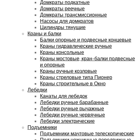
Домкраты подкатные
Домкраты реечные
Домкраты трансмиссионные
Насосы для домкратов
Цилиндры тянущие
Краны и балки
Балки опорные и подвесные концевые
Краны гидравлические ручные
Краны консольные
Краны мостовые, кран-балки подвесные
и опорные
Краны ручные козловые
Краны стреловые типа Пионер
Краны строительные в Окно
Лебедки
Канаты для лебедок
Лебедки ручные барабанные
Лебедки ручные рычажные
Лебедки ручные червячные
Лебедки электрические
Подъемники
Подъемники мачтовые телескопические
Подъемники ножничные передвижные