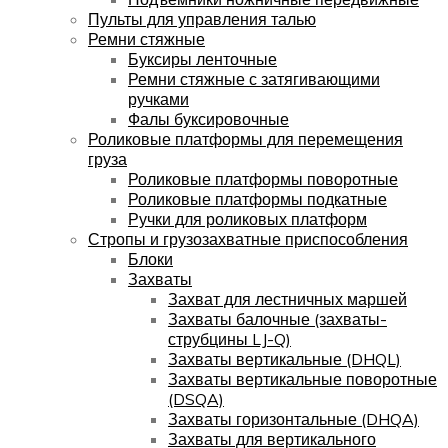
Пульты для управления талью
Ремни стяжные
Буксиры ленточные
Ремни стяжные с затягивающими
ручками
Фалы буксировочные
Роликовые платформы для перемещения
груза
Роликовые платформы поворотные
Роликовые платформы подкатные
Ручки для роликовых платформ
Стропы и грузозахватные приспособления
Блоки
Захваты
Захват для лестничных маршей
Захваты балочные (захваты-
струбцины LJ-Q)
Захваты вертикальные (DHQL)
Захваты вертикальные поворотные
(DSQA)
Захваты горизонтальные (DHQA)
Захваты для вертикального