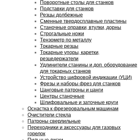
Поворотные столы для станков
Подставки для станков
Резцы долбежные
Сменные твердосплавные пластины
Станочные оправки, втулки, дорны
Строгальные ножи
Тензометр по металлу
Токарные резцы
Токарные упоры, каретки,
резцедержатели
Удлинители станины и доп. оборудование
для токарных станков
Устройство цифровой индикации (УЦИ)
Фрезы и наборы фрез для станков
Цанговые патроны и цанги
Центры станочные
Шлифовальные и заточные круги
Оснастка к фрезеровальным машинам
Очистители стекла
Патроны сверлильные
Переходники и аксессуары для газовых
горелок
Пильные диски