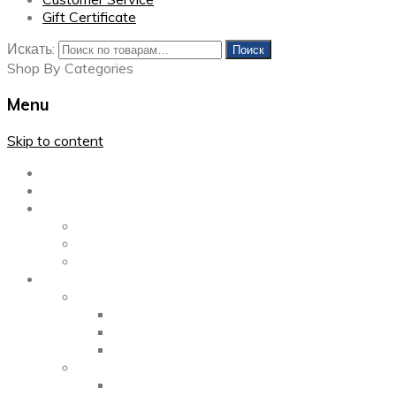
Gift Certificate
Искать:
Поиск
Shop By Categories
Menu
Skip to content
Главная
Каталог
Блог
Left Sidebar
Right Sidebar
Full Width
Media
Gallery
2 Columns
3 Columns
4 Columns
Portfolio
2 Columns