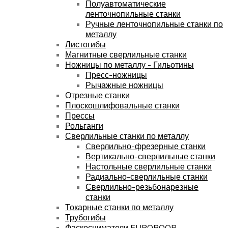
Полуавтоматические
ленточнопильные станки
Ручные ленточнопильные станки по
металлу
Листогибы
Магнитные сверлильные станки
Ножницы по металлу - Гильотины
Пресс-ножницы
Рычажные ножницы
Отрезные станки
Плоскошлифовальные станки
Прессы
Рольганги
Сверлильные станки по металлу
Cверлильно-фрезерные станки
Вертикально-сверлильные станки
Настольные сверлильные станки
Радиально-сверлильные станки
Сверлильно-резьбонарезные
станки
Токарные станки по металлу
Трубогибы
Фаскосниматели EUROBOOR