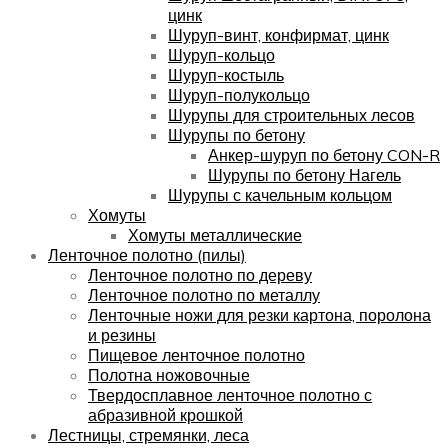
цинк
Шуруп-винт, конфирмат, цинк
Шуруп-кольцо
Шуруп-костыль
Шуруп-полукольцо
Шурупы для строительных лесов
Шурупы по бетону
Анкер-шуруп по бетону CON-R
Шурупы по бетону Нагель
Шурупы с качельным кольцом
Хомуты
Хомуты металлические
Ленточное полотно (пилы)
Ленточное полотно по дереву
Ленточное полотно по металлу
Ленточные ножи для резки картона, поролона
и резины
Пищевое ленточное полотно
Полотна ножовочные
Твердосплавное ленточное полотно с
абразивной крошкой
Лестницы, стремянки, леса