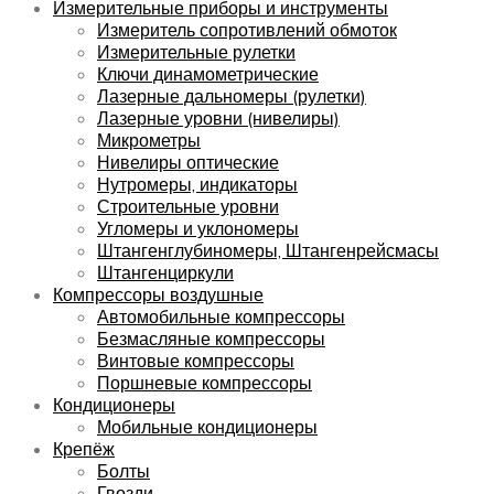
Измерительные приборы и инструменты
Измеритель сопротивлений обмоток
Измерительные рулетки
Ключи динамометрические
Лазерные дальномеры (рулетки)
Лазерные уровни (нивелиры)
Микрометры
Нивелиры оптические
Нутромеры, индикаторы
Строительные уровни
Угломеры и уклономеры
Штангенглубиномеры, Штангенрейсмасы
Штангенциркули
Компрессоры воздушные
Автомобильные компрессоры
Безмасляные компрессоры
Винтовые компрессоры
Поршневые компрессоры
Кондиционеры
Мобильные кондиционеры
Крепёж
Болты
Гвозди