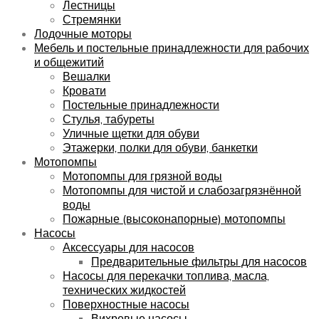
Лестницы
Стремянки
Лодочные моторы
Мебель и постельные принадлежности для рабочих
и общежитий
Вешалки
Кровати
Постельные принадлежности
Стулья, табуреты
Уличные щетки для обуви
Этажерки, полки для обуви, банкетки
Мотопомпы
Мотопомпы для грязной воды
Мотопомпы для чистой и слабозагрязнённой
воды
Пожарные (высоконапорные) мотопомпы
Насосы
Аксессуары для насосов
Предварительные фильтры для насосов
Насосы для перекачки топлива, масла,
технических жидкостей
Поверхностные насосы
Вихревые насосы