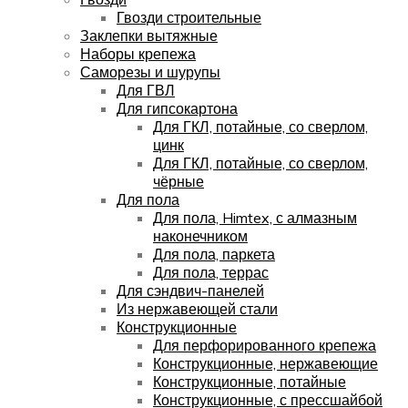
Гвозди строительные
Заклепки вытяжные
Наборы крепежа
Саморезы и шурупы
Для ГВЛ
Для гипсокартона
Для ГКЛ, потайные, со сверлом,
цинк
Для ГКЛ, потайные, со сверлом,
чёрные
Для пола
Для пола, Himtex, с алмазным
наконечником
Для пола, паркета
Для пола, террас
Для сэндвич-панелей
Из нержавеющей стали
Конструкционные
Для перфорированного крепежа
Конструкционные, нержавеющие
Конструкционные, потайные
Конструкционные, с прессшайбой