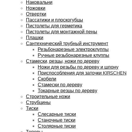
Наковальни
Ножовки
Отвертки
Пассатижи и плоскогубцы
Пистолеты для герметика
Пистолеты для монтажной пены
Плашки
Сантехнический трубный инструмент
Резьбонарезные электроклуппы
Ручные резьбонарезные клуппы
Стамески, резцы, ножи по дереву
Ножи для резьбы по дереву и шпону
Приспособления для заточки KIRSCHEN
Скобели
Стамески по дереву
Токарные резцы по дереву
Строительные ножи
Струбцины
Тиски
Слесарные тиски
Станочные тиски
Столярные тиски
Топоры