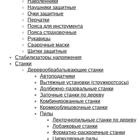
Наколенники
Наушники защитные
Очки защитные
Перчатки
Пояса для инструмента
Пояса страховочные
Рукавицы
Сварочные маски
Щитки защитные
Стабилизаторы напряжения
Станки
Деревообрабатывающие станки
Автоподатчики
Вытяжные установки (стружкоотсосы)
Долбежно-пазовальные станки
Заточные станки по дереву
Комбинированные станки
Кромкооблицовочные станки
Пилы
Ленточнопильные станки по дереву
Лобзиковые станки
Форматно-раскроечные станки
Циркулярные пилы