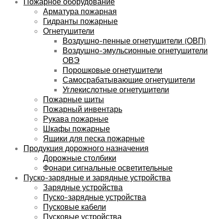
Пожарное оборудование
Арматура пожарная
Гидранты пожарные
Огнетушители
Воздушно-пенные огнетушители (ОВП)
Воздушно-эмульсионные огнетушители
ОВЭ
Порошковые огнетушители
Самосрабатывающие огнетушители
Углекислотные огнетушители
Пожарные щиты
Пожарный инвентарь
Рукава пожарные
Шкафы пожарные
Ящики для песка пожарные
Продукция дорожного назначения
Дорожные столбики
Фонари сигнальные осветительные
Пуско-зарядные и зарядные устройства
Зарядные устройства
Пуско-зарядные устройства
Пусковые кабели
Пусковые устройства