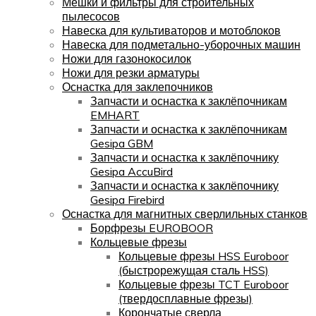
Мешки и фильтры для строительных
пылесосов
Навеска для культиваторов и мотоблоков
Навеска для подметально-уборочных машин
Ножи для газонокосилок
Ножи для резки арматуры
Оснастка для заклепочников
Запчасти и оснастка к заклёпочникам
EMHART
Запчасти и оснастка к заклёпочникам
Gesipa GBM
Запчасти и оснастка к заклёпочнику
Gesipa AccuBird
Запчасти и оснастка к заклёпочнику
Gesipa Firebird
Оснастка для магнитных сверлильных станков
Борфрезы EUROBOOR
Кольцевые фрезы
Кольцевые фрезы HSS Euroboor
(быстрорежущая сталь HSS)
Кольцевые фрезы TCT Euroboor
(твердосплавные фрезы)
Корончатые сверла