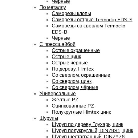
Чёрные
По металлу
Саморезы клопы
Саморезы острые Termoclip EDS-S
Саморезы со сверлом Termoclip
EDS-B
Чёрные
С прессшайбой
Острые окрашенные
Острые цинк
Острые чёрные
По дереву, Himtex
Со сверлом, окрашенные
Со сверлом, цинк
Со сверлом, чёрные
Универсальные
Жёлтые PZ
Оцинкованные PZ
Полукруглые Himtex цинк
Шурупы
Шуруп по дереву Глухарь, цинк
Шуруп полукруглый, DIN7981, цинк
Шуруп шестагранный, DIN7976,