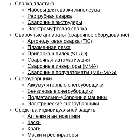
Сварка пластика
Наборы для сварки линолеума
Раструбная сварка
Сварочные экструдеры
Электромуфтовая сварка
Сварочные аппараты (сварочное оборудование)
Аргонодуговая сварка (TIG)
Плазменная резка
Приварка шпилек (STUD)
Сварочная автоматизация
Сварочные инверторы (MMA)
Сварочные полуавтоматы (MIG-MAG)
Снегоуборщики
Аккумуляторные снегоуборщики
Бензиновые снегоуборщики
Подметально-уборочные машины
Электрические снегоуборщики
Средства индивидуальной защиты
Аптечки и антисептики
Каски
Краги
Маски и респираторы