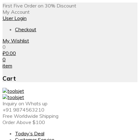
First Five Order on 30% Discount
My Account
User Login
Checkout
My Wishlist
0
₽
0.00
0
item
Cart
Inquiry on Whats up
+91 9874563210
Free Worldwide Shipping
Order Above $100
Today’s Deal
Customer Service