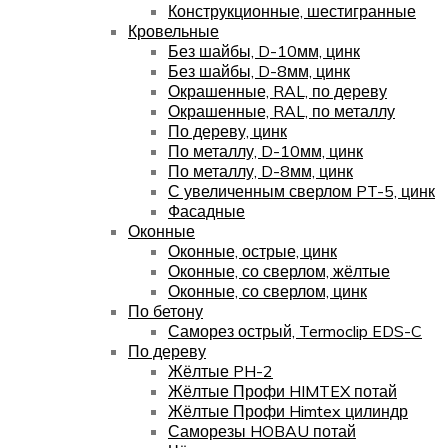
Конструкционные, шестигранные
Кровельные
Без шайбы, D-10мм, цинк
Без шайбы, D-8мм, цинк
Окрашенные, RAL, по дереву
Окрашенные, RAL, по металлу
По дереву, цинк
По металлу, D-10мм, цинк
По металлу, D-8мм, цинк
С увеличенным сверлом PT-5, цинк
Фасадные
Оконные
Оконные, острые, цинк
Оконные, со сверлом, жёлтые
Оконные, со сверлом, цинк
По бетону
Саморез острый, Termoclip EDS-C
По дереву
Жёлтые PH-2
Жёлтые Профи HIMTEX потай
Жёлтые Профи Himtex цилиндр
Саморезы HOBAU потай