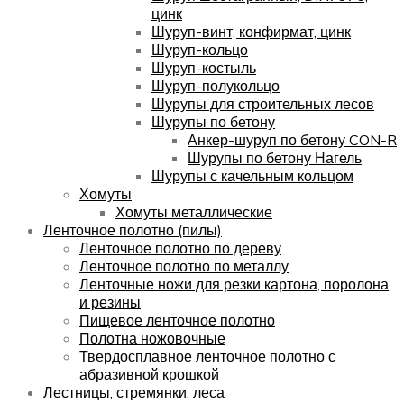
цинк
Шуруп-винт, конфирмат, цинк
Шуруп-кольцо
Шуруп-костыль
Шуруп-полукольцо
Шурупы для строительных лесов
Шурупы по бетону
Анкер-шуруп по бетону CON-R
Шурупы по бетону Нагель
Шурупы с качельным кольцом
Хомуты
Хомуты металлические
Ленточное полотно (пилы)
Ленточное полотно по дереву
Ленточное полотно по металлу
Ленточные ножи для резки картона, поролона
и резины
Пищевое ленточное полотно
Полотна ножовочные
Твердосплавное ленточное полотно с
абразивной крошкой
Лестницы, стремянки, леса