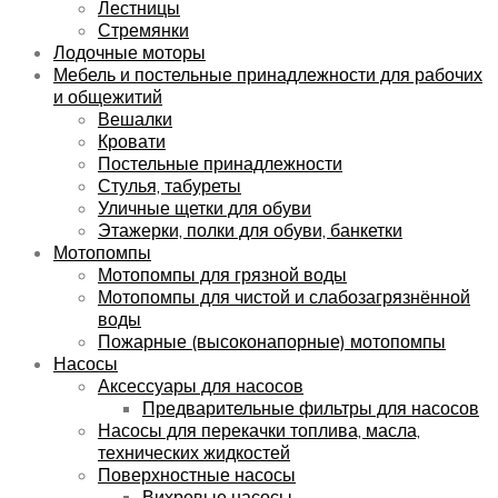
Лестницы
Стремянки
Лодочные моторы
Мебель и постельные принадлежности для рабочих
и общежитий
Вешалки
Кровати
Постельные принадлежности
Стулья, табуреты
Уличные щетки для обуви
Этажерки, полки для обуви, банкетки
Мотопомпы
Мотопомпы для грязной воды
Мотопомпы для чистой и слабозагрязнённой
воды
Пожарные (высоконапорные) мотопомпы
Насосы
Аксессуары для насосов
Предварительные фильтры для насосов
Насосы для перекачки топлива, масла,
технических жидкостей
Поверхностные насосы
Вихревые насосы