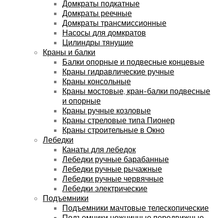
Домкраты подкатные
Домкраты реечные
Домкраты трансмиссионные
Насосы для домкратов
Цилиндры тянущие
Краны и балки
Балки опорные и подвесные концевые
Краны гидравлические ручные
Краны консольные
Краны мостовые, кран-балки подвесные
и опорные
Краны ручные козловые
Краны стреловые типа Пионер
Краны строительные в Окно
Лебедки
Канаты для лебедок
Лебедки ручные барабанные
Лебедки ручные рычажные
Лебедки ручные червячные
Лебедки электрические
Подъемники
Подъемники мачтовые телескопические
Подъемники ножничные передвижные