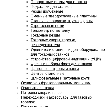
Поворотные столы для станков
Подставки для станков
Резцы долбежные
Сменные твердосплавные пластины
Станочные оправки, втулки, дорны
Строгальные ножи
Тензометр по металлу
Токарные резцы
Токарные упоры, каретки,
резцедержатели
Удлинители станины и доп. оборудование
для токарных станков
Устройство цифровой индикации (УЦИ)
Фрезы и наборы фрез для станков
Цанговые патроны и цанги
Центры станочные
Шлифовальные и заточные круги
Оснастка к фрезеровальным машинам
Очистители стекла
Патроны сверлильные
Переходники и аксессуары для газовых
горелок
Пильные диски