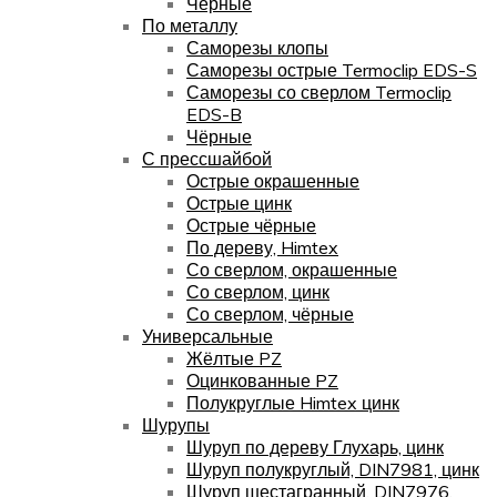
Чёрные
По металлу
Саморезы клопы
Саморезы острые Termoclip EDS-S
Саморезы со сверлом Termoclip
EDS-B
Чёрные
С прессшайбой
Острые окрашенные
Острые цинк
Острые чёрные
По дереву, Himtex
Со сверлом, окрашенные
Со сверлом, цинк
Со сверлом, чёрные
Универсальные
Жёлтые PZ
Оцинкованные PZ
Полукруглые Himtex цинк
Шурупы
Шуруп по дереву Глухарь, цинк
Шуруп полукруглый, DIN7981, цинк
Шуруп шестагранный, DIN7976,