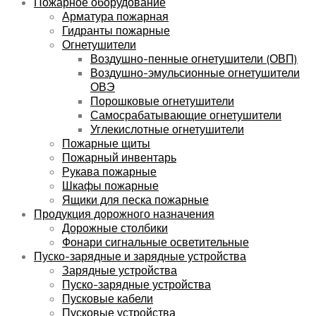
Пожарное оборудование
Арматура пожарная
Гидранты пожарные
Огнетушители
Воздушно-пенные огнетушители (ОВП)
Воздушно-эмульсионные огнетушители
ОВЭ
Порошковые огнетушители
Самосрабатывающие огнетушители
Углекислотные огнетушители
Пожарные щиты
Пожарный инвентарь
Рукава пожарные
Шкафы пожарные
Ящики для песка пожарные
Продукция дорожного назначения
Дорожные столбики
Фонари сигнальные осветительные
Пуско-зарядные и зарядные устройства
Зарядные устройства
Пуско-зарядные устройства
Пусковые кабели
Пусковые устройства