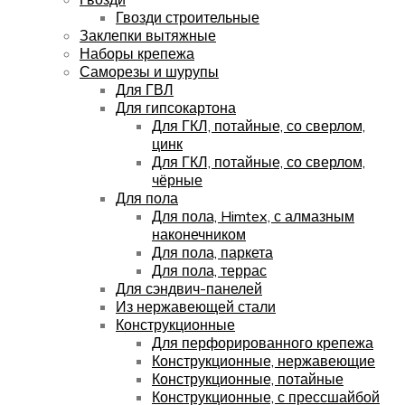
Гвозди строительные
Заклепки вытяжные
Наборы крепежа
Саморезы и шурупы
Для ГВЛ
Для гипсокартона
Для ГКЛ, потайные, со сверлом,
цинк
Для ГКЛ, потайные, со сверлом,
чёрные
Для пола
Для пола, Himtex, с алмазным
наконечником
Для пола, паркета
Для пола, террас
Для сэндвич-панелей
Из нержавеющей стали
Конструкционные
Для перфорированного крепежа
Конструкционные, нержавеющие
Конструкционные, потайные
Конструкционные, с прессшайбой