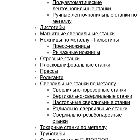
Полуавтоматические
ленточнопильные станки
Ручные ленточнопильные станки по
металлу
Листогибы
Магнитные сверлильные станки
Ножницы по металлу - Гильотины
Пресс-ножницы
Рычажные ножницы
Отрезные станки
Плоскошлифовальные станки
Прессы
Рольганги
Сверлильные станки по металлу
Cверлильно-фрезерные станки
Вертикально-сверлильные станки
Настольные сверлильные станки
Радиально-сверлильные станки
Сверлильно-резьбонарезные
станки
Токарные станки по металлу
Трубогибы
Фаскосниматели EUROBOOR