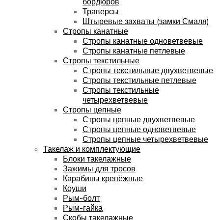
бордюров
Траверсы
Штыревые захваты (замки Смаля)
Стропы канатные
Стропы канатные одноветвевые
Стропы канатные петлевые
Стропы текстильные
Стропы текстильные двухветвевые
Стропы текстильные петлевые
Стропы текстильные
четырехветвевые
Стропы цепные
Стропы цепные двухветвевые
Стропы цепные одноветвевые
Стропы цепные четырехветвевые
Такелаж и комплектующие
Блоки такелажные
Зажимы для тросов
Карабины крепёжные
Коуши
Рым-болт
Рым-гайка
Скобы такелажные