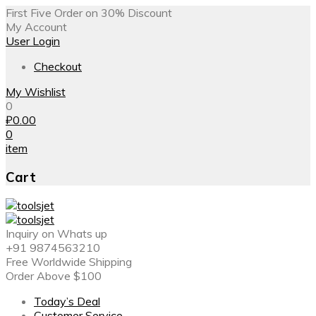
First Five Order on 30% Discount
My Account
User Login
Checkout
My Wishlist
0
₽
0.00
0
item
Cart
Inquiry on Whats up
+91 9874563210
Free Worldwide Shipping
Order Above $100
Today’s Deal
Customer Service