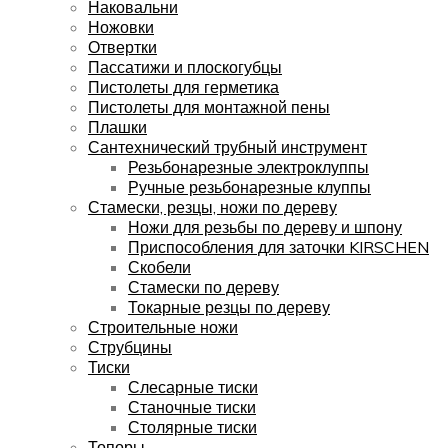
Наковальни
Ножовки
Отвертки
Пассатижи и плоскогубцы
Пистолеты для герметика
Пистолеты для монтажной пены
Плашки
Сантехнический трубный инструмент
Резьбонарезные электроклуппы
Ручные резьбонарезные клуппы
Стамески, резцы, ножи по дереву
Ножи для резьбы по дереву и шпону
Приспособления для заточки KIRSCHEN
Скобели
Стамески по дереву
Токарные резцы по дереву
Строительные ножи
Струбцины
Тиски
Слесарные тиски
Станочные тиски
Столярные тиски
Топоры