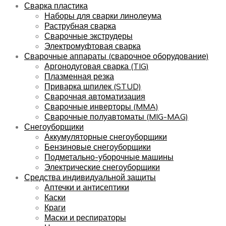
Сварка пластика
Наборы для сварки линолеума
Раструбная сварка
Сварочные экструдеры
Электромуфтовая сварка
Сварочные аппараты (сварочное оборудование)
Аргонодуговая сварка (TIG)
Плазменная резка
Приварка шпилек (STUD)
Сварочная автоматизация
Сварочные инверторы (MMA)
Сварочные полуавтоматы (MIG-MAG)
Снегоуборщики
Аккумуляторные снегоуборщики
Бензиновые снегоуборщики
Подметально-уборочные машины
Электрические снегоуборщики
Средства индивидуальной защиты
Аптечки и антисептики
Каски
Краги
Маски и респираторы