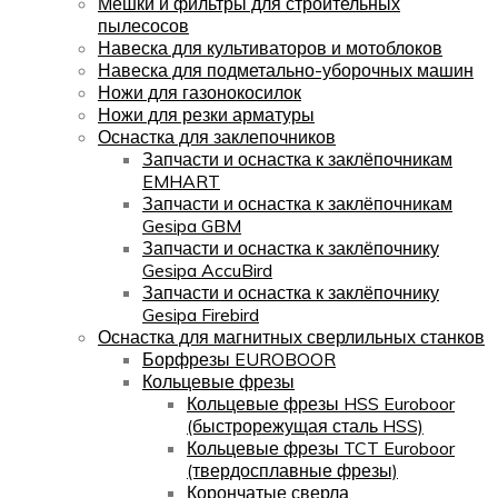
Мешки и фильтры для строительных
пылесосов
Навеска для культиваторов и мотоблоков
Навеска для подметально-уборочных машин
Ножи для газонокосилок
Ножи для резки арматуры
Оснастка для заклепочников
Запчасти и оснастка к заклёпочникам
EMHART
Запчасти и оснастка к заклёпочникам
Gesipa GBM
Запчасти и оснастка к заклёпочнику
Gesipa AccuBird
Запчасти и оснастка к заклёпочнику
Gesipa Firebird
Оснастка для магнитных сверлильных станков
Борфрезы EUROBOOR
Кольцевые фрезы
Кольцевые фрезы HSS Euroboor
(быстрорежущая сталь HSS)
Кольцевые фрезы TCT Euroboor
(твердосплавные фрезы)
Корончатые сверла