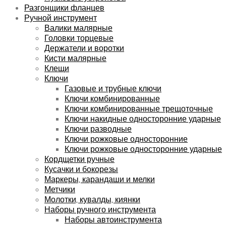
Разгонщики фланцев
Ручной инструмент
Валики малярные
Головки торцевые
Держатели и воротки
Кисти малярные
Клещи
Ключи
Газовые и трубные ключи
Ключи комбинированные
Ключи комбинированные трещоточные
Ключи накидные односторонние ударные
Ключи разводные
Ключи рожковые односторонние
Ключи рожковые односторонние ударные
Кордщетки ручные
Кусачки и бокорезы
Маркеры, карандаши и мелки
Метчики
Молотки, кувалды, киянки
Наборы ручного инструмента
Наборы автоинструмента