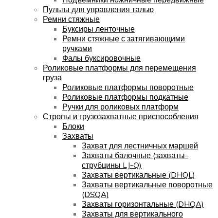
Пульты для управления талью
Ремни стяжные
Буксиры ленточные
Ремни стяжные с затягивающими
ручками
Фалы буксировочные
Роликовые платформы для перемещения
груза
Роликовые платформы поворотные
Роликовые платформы подкатные
Ручки для роликовых платформ
Стропы и грузозахватные приспособления
Блоки
Захваты
Захват для лестничных маршей
Захваты балочные (захваты-
струбцины LJ-Q)
Захваты вертикальные (DHQL)
Захваты вертикальные поворотные
(DSQA)
Захваты горизонтальные (DHQA)
Захваты для вертикального