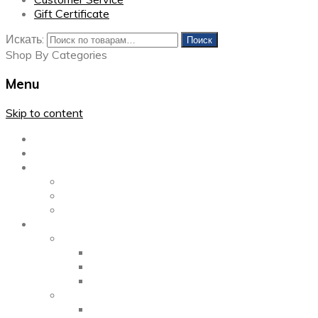
Gift Certificate
Искать:
Поиск
Shop By Categories
Menu
Skip to content
Главная
Каталог
Блог
Left Sidebar
Right Sidebar
Full Width
Media
Gallery
2 Columns
3 Columns
4 Columns
Portfolio
2 Columns