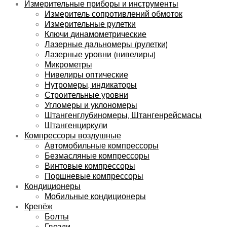
Измерительные приборы и инструменты
Измеритель сопротивлений обмоток
Измерительные рулетки
Ключи динамометрические
Лазерные дальномеры (рулетки)
Лазерные уровни (нивелиры)
Микрометры
Нивелиры оптические
Нутромеры, индикаторы
Строительные уровни
Угломеры и уклономеры
Штангенглубиномеры, Штангенрейсмасы
Штангенциркули
Компрессоры воздушные
Автомобильные компрессоры
Безмасляные компрессоры
Винтовые компрессоры
Поршневые компрессоры
Кондиционеры
Мобильные кондиционеры
Крепёж
Болты
Гвозди