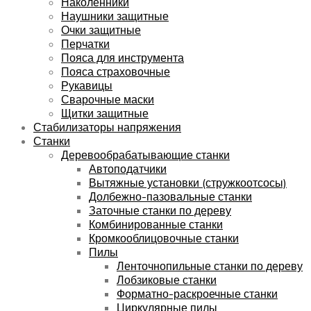
Наколенники
Наушники защитные
Очки защитные
Перчатки
Пояса для инструмента
Пояса страховочные
Рукавицы
Сварочные маски
Щитки защитные
Стабилизаторы напряжения
Станки
Деревообрабатывающие станки
Автоподатчики
Вытяжные установки (стружкоотсосы)
Долбежно-пазовальные станки
Заточные станки по дереву
Комбинированные станки
Кромкооблицовочные станки
Пилы
Ленточнопильные станки по дереву
Лобзиковые станки
Форматно-раскроечные станки
Циркулярные пилы