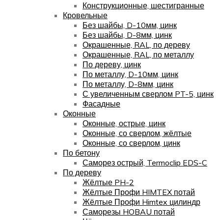
Конструкционные, шестигранные
Кровельные
Без шайбы, D-10мм, цинк
Без шайбы, D-8мм, цинк
Окрашенные, RAL, по дереву
Окрашенные, RAL, по металлу
По дереву, цинк
По металлу, D-10мм, цинк
По металлу, D-8мм, цинк
С увеличенным сверлом PT-5, цинк
Фасадные
Оконные
Оконные, острые, цинк
Оконные, со сверлом, жёлтые
Оконные, со сверлом, цинк
По бетону
Саморез острый, Termoclip EDS-C
По дереву
Жёлтые PH-2
Жёлтые Профи HIMTEX потай
Жёлтые Профи Himtex цилиндр
Саморезы HOBAU потай