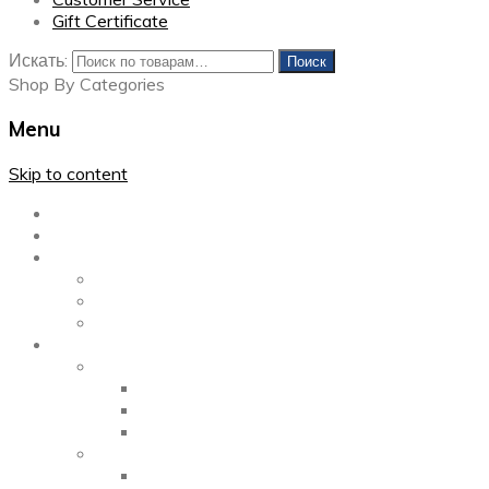
Gift Certificate
Искать:
Поиск
Shop By Categories
Menu
Skip to content
Главная
Каталог
Блог
Left Sidebar
Right Sidebar
Full Width
Media
Gallery
2 Columns
3 Columns
4 Columns
Portfolio
2 Columns