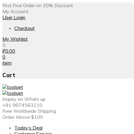
First Five Order on 30% Discount
My Account
User Login
Checkout
My Wishlist
0
₽
0.00
0
item
Cart
Inquiry on Whats up
+91 9874563210
Free Worldwide Shipping
Order Above $100
Today’s Deal
Customer Service