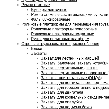
Ремни стяжные
Буксиры ленточные
Ремни стяжные с затягивающими ручками
Фалы буксировочные
Роликовые платформы для перемещения груза
Роликовые платформы поворотные
Роликовые платформы подкатные
Ручки для роликовых платформ
Стропы и грузозахватные приспособления
Блоки
Захваты
Захват для лестничных маршей
Захваты балочные (захваты-струбци
Захваты вертикальные (DHQL)
Захваты вертикальные поворотные 
Захваты горизонтальные (DHQA)
Захваты для вертикального подъема
Захваты для горизонтального подъе
Захваты для двигателя
Захваты для кровельных сэндвич-па
Захваты для опалубки
Захваты для подъема бочек