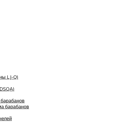
ны LJ-Q)
(DSQA)
 барабанов
ма барабанов
нелей