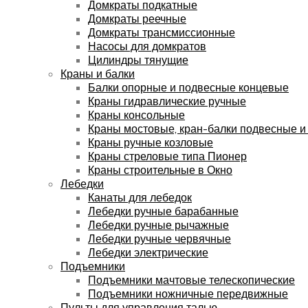
Домкраты подкатные
Домкраты реечные
Домкраты трансмиссионные
Насосы для домкратов
Цилиндры тянущие
Краны и балки
Балки опорные и подвесные концевые
Краны гидравлические ручные
Краны консольные
Краны мостовые, кран-балки подвесные и
Краны ручные козловые
Краны стреловые типа Пионер
Краны строительные в Окно
Лебедки
Канаты для лебедок
Лебедки ручные барабанные
Лебедки ручные рычажные
Лебедки ручные червячные
Лебедки электрические
Подъемники
Подъемники мачтовые телескопические
Подъемники ножничные передвижные
Пульты для управления талью