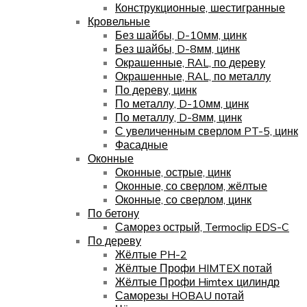
Конструкционные, шестигранные
Кровельные
Без шайбы, D-10мм, цинк
Без шайбы, D-8мм, цинк
Окрашенные, RAL, по дереву
Окрашенные, RAL, по металлу
По дереву, цинк
По металлу, D-10мм, цинк
По металлу, D-8мм, цинк
С увеличенным сверлом PT-5, цинк
Фасадные
Оконные
Оконные, острые, цинк
Оконные, со сверлом, жёлтые
Оконные, со сверлом, цинк
По бетону
Саморез острый, Termoclip EDS-C
По дереву
Жёлтые PH-2
Жёлтые Профи HIMTEX потай
Жёлтые Профи Himtex цилиндр
Саморезы HOBAU потай