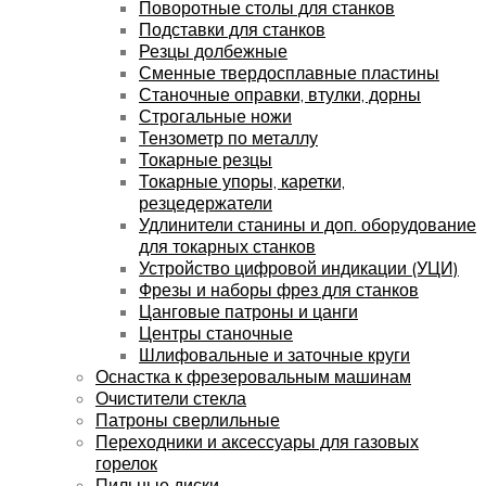
Поворотные столы для станков
Подставки для станков
Резцы долбежные
Сменные твердосплавные пластины
Станочные оправки, втулки, дорны
Строгальные ножи
Тензометр по металлу
Токарные резцы
Токарные упоры, каретки,
резцедержатели
Удлинители станины и доп. оборудование
для токарных станков
Устройство цифровой индикации (УЦИ)
Фрезы и наборы фрез для станков
Цанговые патроны и цанги
Центры станочные
Шлифовальные и заточные круги
Оснастка к фрезеровальным машинам
Очистители стекла
Патроны сверлильные
Переходники и аксессуары для газовых
горелок
Пильные диски