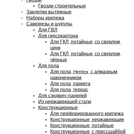
Гвозди строительные
Заклепки вытяжные
Наборы крепежа
Саморезы и шурупы
Для ГВЛ
Для гипсокартона
Для ГКЛ, потайные, со сверлом,
цинк
Для ГКЛ, потайные, со сверлом,
чёрные
Для пола
Для пола, Himtex, с алмазным
наконечником
Для пола, паркета
Для пола, террас
Для сэндвич-панелей
Из нержавеющей стали
Конструкционные
Для перфорированного крепежа
Конструкционные, нержавеющие
Конструкционные, потайные
Конструкционные, с прессшайбой