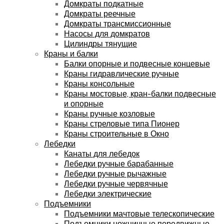
Домкраты подкатные
Домкраты реечные
Домкраты трансмиссионные
Насосы для домкратов
Цилиндры тянущие
Краны и балки
Балки опорные и подвесные концевые
Краны гидравлические ручные
Краны консольные
Краны мостовые, кран-балки подвесные
и опорные
Краны ручные козловые
Краны стреловые типа Пионер
Краны строительные в Окно
Лебедки
Канаты для лебедок
Лебедки ручные барабанные
Лебедки ручные рычажные
Лебедки ручные червячные
Лебедки электрические
Подъемники
Подъемники мачтовые телескопические
Подъемники ножничные передвижные