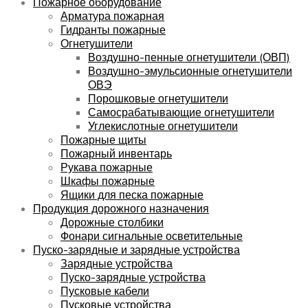
Пожарное оборудование
Арматура пожарная
Гидранты пожарные
Огнетушители
Воздушно-пенные огнетушители (ОВП)
Воздушно-эмульсионные огнетушители
ОВЭ
Порошковые огнетушители
Самосрабатывающие огнетушители
Углекислотные огнетушители
Пожарные щиты
Пожарный инвентарь
Рукава пожарные
Шкафы пожарные
Ящики для песка пожарные
Продукция дорожного назначения
Дорожные столбики
Фонари сигнальные осветительные
Пуско-зарядные и зарядные устройства
Зарядные устройства
Пуско-зарядные устройства
Пусковые кабели
Пусковые устройства