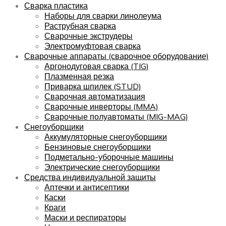
Сварка пластика
Наборы для сварки линолеума
Раструбная сварка
Сварочные экструдеры
Электромуфтовая сварка
Сварочные аппараты (сварочное оборудование)
Аргонодуговая сварка (TIG)
Плазменная резка
Приварка шпилек (STUD)
Сварочная автоматизация
Сварочные инверторы (MMA)
Сварочные полуавтоматы (MIG-MAG)
Снегоуборщики
Аккумуляторные снегоуборщики
Бензиновые снегоуборщики
Подметально-уборочные машины
Электрические снегоуборщики
Средства индивидуальной защиты
Аптечки и антисептики
Каски
Краги
Маски и респираторы