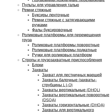
Пульты для управления талью
Ремни стяжные
Буксиры ленточные
Ремни стяжные с затягивающими
ручками
Фалы буксировочные
Роликовые платформы для перемещения
груза
Роликовые платформы поворотные
Роликовые платформы подкатные
Ручки для роликовых платформ
Стропы и грузозахватные приспособления
Блоки
Захваты
Захват для лестничных маршей
Захваты балочные (захваты-
струбцины LJ-Q)
Захваты вертикальные (DHQL)
Захваты вертикальные поворотные
(DSQA)
Захваты горизонтальные (DHQA)
Захваты для вертикального