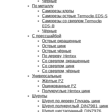
Чёрные
По металлу
Саморезы клопы
Саморезы острые Termoclip EDS-S
Саморезы со сверлом Termoclip
EDS-B
Чёрные
С прессшайбой
Острые окрашенные
Острые цинк
Острые чёрные
По дереву, Himtex
Со сверлом, окрашенные
Со сверлом, цинк
Со сверлом, чёрные
Универсальные
Жёлтые PZ
Оцинкованные PZ
Полукруглые Himtex цинк
Шурупы
Шуруп по дереву Глухарь, цинк
Шуруп полукруглый, DIN7981, цинк
Шуруп шестагранный, DIN7976,