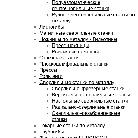
Полуавтоматические
ленточнопильные станки
Ручные ленточнопильные станки по
металлу
Листогибы
Магнитные сверлильные станки
Ножницы по металлу - Гильотины
Пресс-ножницы
Рычажные ножницы
Отрезные станки
Плоскошлифовальные станки
Прессы
Рольганги
Сверлильные станки по металлу
Cверлильно-фрезерные станки
Вертикально-сверлильные станки
Настольные сверлильные станки
Радиально-сверлильные станки
Сверлильно-резьбонарезные
станки
Токарные станки по металлу
Трубогибы
Фаскосниматели EUROBOOR