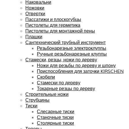
Наковальни
Ножовки
Отвертки
Пассатижи и плоскогубцы
Пистолеты для герметика
Пистолеты для монтажной пены
Плашки
Сантехнический трубный инструмент
Резьбонарезные электроклуппы
Ручные резьбонарезные клуппы
Стамески, резцы, ножи по дереву
Ножи для резьбы по дереву и шпону
Приспособления для заточки KIRSCHEN
Скобели
Стамески по дереву
Токарные резцы по дереву
Строительные ножи
Струбцины
Тиски
Слесарные тиски
Станочные тиски
Столярные тиски
Топоры