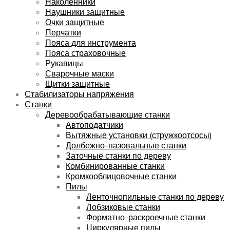
Наколенники
Наушники защитные
Очки защитные
Перчатки
Пояса для инструмента
Пояса страховочные
Рукавицы
Сварочные маски
Щитки защитные
Стабилизаторы напряжения
Станки
Деревообрабатывающие станки
Автоподатчики
Вытяжные установки (стружкоотсосы)
Долбежно-пазовальные станки
Заточные станки по дереву
Комбинированные станки
Кромкооблицовочные станки
Пилы
Ленточнопильные станки по дереву
Лобзиковые станки
Форматно-раскроечные станки
Циркулярные пилы