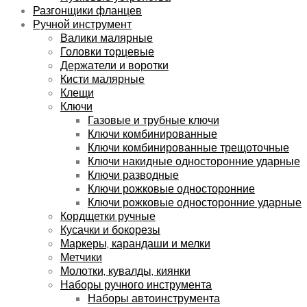
Разгонщики фланцев
Ручной инструмент
Валики малярные
Головки торцевые
Держатели и воротки
Кисти малярные
Клещи
Ключи
Газовые и трубные ключи
Ключи комбинированные
Ключи комбинированные трещоточные
Ключи накидные односторонние ударные
Ключи разводные
Ключи рожковые односторонние
Ключи рожковые односторонние ударные
Кордщетки ручные
Кусачки и бокорезы
Маркеры, карандаши и мелки
Метчики
Молотки, кувалды, киянки
Наборы ручного инструмента
Наборы автоинструмента