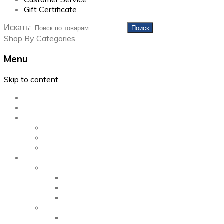
Gift Certificate
Искать:
Поиск
Shop By Categories
Menu
Skip to content
Главная
Каталог
Блог
Left Sidebar
Right Sidebar
Full Width
Media
Gallery
2 Columns
3 Columns
4 Columns
Portfolio
2 Columns