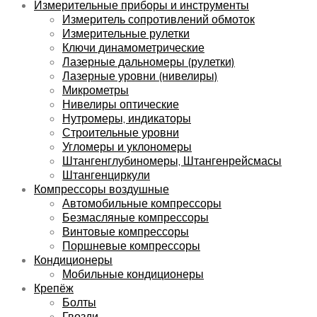
Измерительные приборы и инструменты
Измеритель сопротивлений обмоток
Измерительные рулетки
Ключи динамометрические
Лазерные дальномеры (рулетки)
Лазерные уровни (нивелиры)
Микрометры
Нивелиры оптические
Нутромеры, индикаторы
Строительные уровни
Угломеры и уклономеры
Штангенглубиномеры, Штангенрейсмасы
Штангенциркули
Компрессоры воздушные
Автомобильные компрессоры
Безмасляные компрессоры
Винтовые компрессоры
Поршневые компрессоры
Кондиционеры
Мобильные кондиционеры
Крепёж
Болты
Гвозди