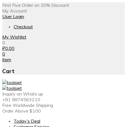
First Five Order on 30% Discount
My Account
User Login
Checkout
My Wishlist
0
₽
0.00
0
item
Cart
Inquiry on Whats up
+91 9874563210
Free Worldwide Shipping
Order Above $100
Today’s Deal
Customer Service