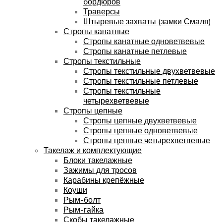
бордюров
Траверсы
Штыревые захваты (замки Смаля)
Стропы канатные
Стропы канатные одноветвевые
Стропы канатные петлевые
Стропы текстильные
Стропы текстильные двухветвевые
Стропы текстильные петлевые
Стропы текстильные
четырехветвевые
Стропы цепные
Стропы цепные двухветвевые
Стропы цепные одноветвевые
Стропы цепные четырехветвевые
Такелаж и комплектующие
Блоки такелажные
Зажимы для тросов
Карабины крепёжные
Коуши
Рым-болт
Рым-гайка
Скобы такелажные