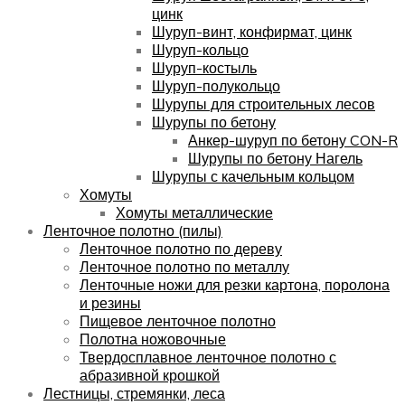
цинк
Шуруп-винт, конфирмат, цинк
Шуруп-кольцо
Шуруп-костыль
Шуруп-полукольцо
Шурупы для строительных лесов
Шурупы по бетону
Анкер-шуруп по бетону CON-R
Шурупы по бетону Нагель
Шурупы с качельным кольцом
Хомуты
Хомуты металлические
Ленточное полотно (пилы)
Ленточное полотно по дереву
Ленточное полотно по металлу
Ленточные ножи для резки картона, поролона
и резины
Пищевое ленточное полотно
Полотна ножовочные
Твердосплавное ленточное полотно с
абразивной крошкой
Лестницы, стремянки, леса