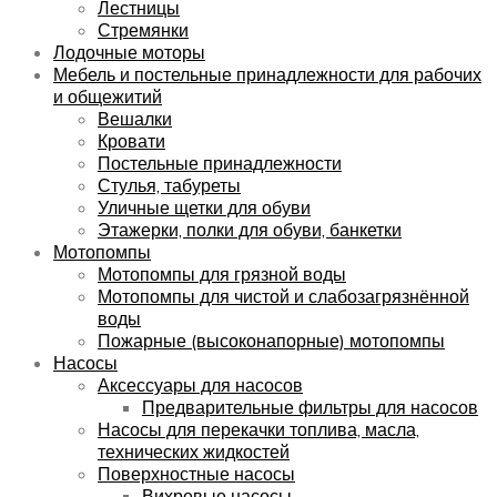
Лестницы
Стремянки
Лодочные моторы
Мебель и постельные принадлежности для рабочих
и общежитий
Вешалки
Кровати
Постельные принадлежности
Стулья, табуреты
Уличные щетки для обуви
Этажерки, полки для обуви, банкетки
Мотопомпы
Мотопомпы для грязной воды
Мотопомпы для чистой и слабозагрязнённой
воды
Пожарные (высоконапорные) мотопомпы
Насосы
Аксессуары для насосов
Предварительные фильтры для насосов
Насосы для перекачки топлива, масла,
технических жидкостей
Поверхностные насосы
Вихревые насосы