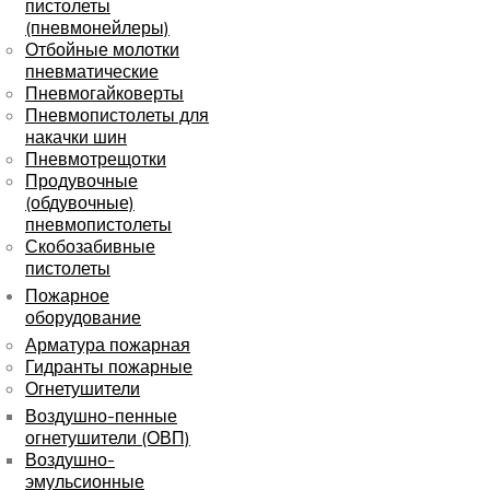
пистолеты
(пневмонейлеры)
Отбойные молотки
пневматические
Пневмогайковерты
Пневмопистолеты для
накачки шин
Пневмотрещотки
Продувочные
(обдувочные)
пневмопистолеты
Скобозабивные
пистолеты
Пожарное
оборудование
Арматура пожарная
Гидранты пожарные
Огнетушители
Воздушно-пенные
огнетушители (ОВП)
Воздушно-
эмульсионные