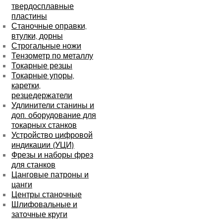
твердосплавные
пластины
Станочные оправки,
втулки, дорны
Строгальные ножи
Тензометр по металлу
Токарные резцы
Токарные упоры,
каретки,
резцедержатели
Удлинители станины и
доп. оборудование для
токарных станков
Устройство цифровой
индикации (УЦИ)
Фрезы и наборы фрез
для станков
Цанговые патроны и
цанги
Центры станочные
Шлифовальные и
заточные круги