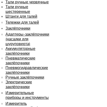
Тали ручные червячные
Тали ручные
шестеренные
Штанги для талей
Тележки для талей
Заклёпочники
Адаптеры-заклёпочники
(насадки для
шуруповерта)
Аккумуляторные
заклёпочники
Пневматические
заклёпочники
Пневмогидравлические
заклёпочники
Ручные заклёпочники
Электрические
заклёпочники
Измерительные
приборы и инструменты
Измеритель