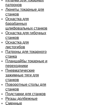
Кулачки для токарных
патронов
Люнеты токарные для
станков
Оснастка для
барабанных
шлифовальных станков
Оснастка для гибочных
станков
Оснастка для
листогибов
Патроны для токарного
станка
Планшайбы токарные и
переходники
Пневматические
зажимные тяги для
станков
Поворотные столы для
станков
Подставки для станков
Резцы долбежные
Сменные