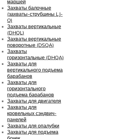
маршей
Захваты балочные
(захваты-струбцины LJ-
Q)
Захваты вертикальные
(DHQL)
Захваты вертикальные
поворотные (DSQA)
Захваты
горизонтальные (DHQA)
Захваты для
вертикального подъема
барабанов
Захваты для
горизонтального
подъема барабанов
Захваты для двигателя
Захваты для
кровельных сэндвич-
панелей
Захваты для опалубки
Захваты для подъема
бочек