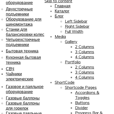
Skip to content
оборудование
Главная
Двухстоечные
Каталог
подъемники
Блог
Оборудование для
Left Sidebar
шиномонтажа
Right Sidebar
Станки для
Full Width
балансировки колес
Media
Четырехстоечные
Gallery
подъемники
2 Columns
Бытовая техника
3 Columns
4 Columns
Кухонная бытовая
Portfolio
техника
2 Columns
СВЧ
3 Columns
Чайники
4 Columns
электрические
ShortCode
Газовое и паяльное
Shortcode Pages
оборудование
Accordions &
Toggles
Газовые баллоны
Buttons
Газовые баллоны
Divider
для горелок
Progress Bar &
Газовые паяльные