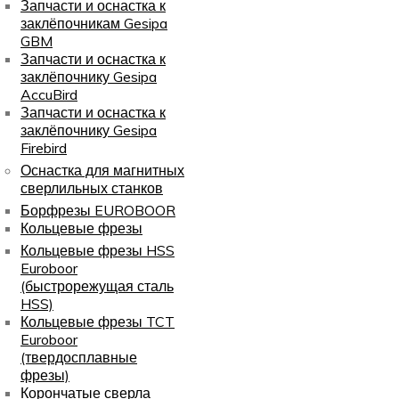
Запчасти и оснастка к
заклёпочникам Gesipa
GBM
Запчасти и оснастка к
заклёпочнику Gesipa
AccuBird
Запчасти и оснастка к
заклёпочнику Gesipa
Firebird
Оснастка для магнитных
сверлильных станков
Борфрезы EUROBOOR
Кольцевые фрезы
Кольцевые фрезы HSS
Euroboor
(быстрорежущая сталь
HSS)
Кольцевые фрезы TCT
Euroboor
(твердосплавные
фрезы)
Корончатые сверла