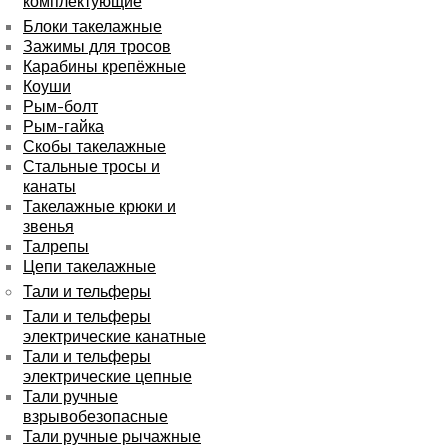
комплектующие
Блоки такелажные
Зажимы для тросов
Карабины крепёжные
Коуши
Рым-болт
Рым-гайка
Скобы такелажные
Стальные тросы и
канаты
Такелажные крюки и
звенья
Талрепы
Цепи такелажные
Тали и тельферы
Тали и тельферы
электрические канатные
Тали и тельферы
электрические цепные
Тали ручные
взрывобезопасные
Тали ручные рычажные