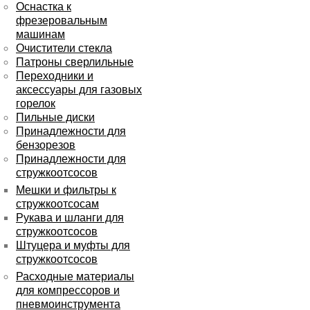
Оснастка к
фрезеровальным
машинам
Очистители стекла
Патроны сверлильные
Переходники и
аксессуары для газовых
горелок
Пильные диски
Принадлежности для
бензорезов
Принадлежности для
стружкоотсосов
Мешки и фильтры к
стружкоотсосам
Рукава и шланги для
стружкоотсосов
Штуцера и муфты для
стружкоотсосов
Расходные материалы
для компрессоров и
пневмоинструмента