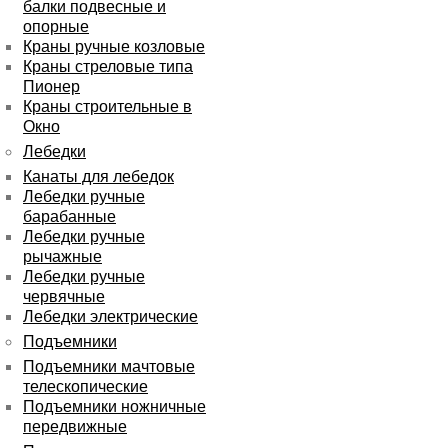
балки подвесные и
опорные
Краны ручные козловые
Краны стреловые типа
Пионер
Краны строительные в
Окно
Лебедки
Канаты для лебедок
Лебедки ручные
барабанные
Лебедки ручные
рычажные
Лебедки ручные
червячные
Лебедки электрические
Подъемники
Подъемники мачтовые
телескопические
Подъемники ножничные
передвижные