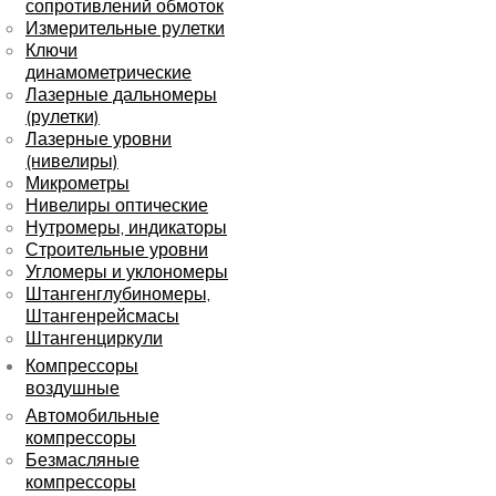
сопротивлений обмоток
Измерительные рулетки
Ключи
динамометрические
Лазерные дальномеры
(рулетки)
Лазерные уровни
(нивелиры)
Микрометры
Нивелиры оптические
Нутромеры, индикаторы
Строительные уровни
Угломеры и уклономеры
Штангенглубиномеры,
Штангенрейсмасы
Штангенциркули
Компрессоры
воздушные
Автомобильные
компрессоры
Безмасляные
компрессоры