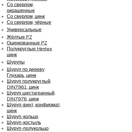
Со сверлом,
окрашенные
Со сверлом, цинк
Со сверлом, чёрные
Универсальные
Жёлтые PZ
Оцинкованные PZ
Полукруглые Himtex
цинк
Шурупы
Шуруп по дереву
Глухарь, цинк
Шуруп полукруглый,
DIN7981, цинк
Шуруп шестагранный,
DIN7976, цинк
Шуруп-винт, конфирмат,
цинк
Шуруп-кольцо
Шуруп-костыль
Шуруп-полукольцо