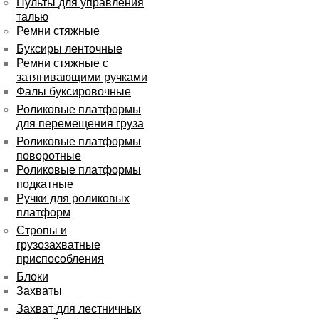
Пульты для управления
талью
Ремни стяжные
Буксиры ленточные
Ремни стяжные с
затягивающими ручками
Фалы буксировочные
Роликовые платформы
для перемещения груза
Роликовые платформы
поворотные
Роликовые платформы
подкатные
Ручки для роликовых
платформ
Стропы и
грузозахватные
приспособления
Блоки
Захваты
Захват для лестничных