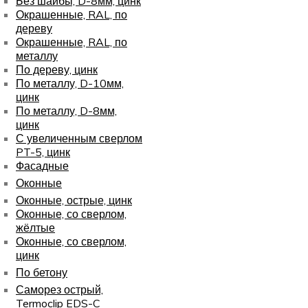
Без шайбы, D-8мм, цинк
Окрашенные, RAL, по
дереву
Окрашенные, RAL, по
металлу
По дереву, цинк
По металлу, D-10мм,
цинк
По металлу, D-8мм,
цинк
С увеличенным сверлом
PT-5, цинк
Фасадные
Оконные
Оконные, острые, цинк
Оконные, со сверлом,
жёлтые
Оконные, со сверлом,
цинк
По бетону
Саморез острый,
Termoclip EDS-C