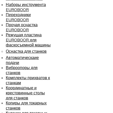
Наборы инструмента
EUROBOOR
Переходники
EUROBOOR
Прочая оснастка
EUROBOOR
Режущая пластина
EUROBOOR для
фаскосъемной машины
Оснастка для станков
Автоматическаие
подачи
Виброопоры для
станков
Комплекты прихватов к
станкам
Координатные и
крестовинные столы
для станков
Копиры для токарных
станков