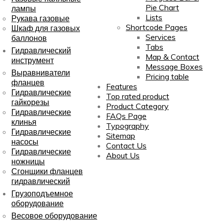
Pie Chart
лампы
Lists
Рукава газовые
Shortcode Pages
Шкаф для газовых
Services
баллонов
Tabs
Гидравлический
Map & Contact
инструмент
Message Boxes
Выравниватели
Pricing table
фланцев
Features
Гидравлические
Top rated product
гайкорезы
Product Category
Гидравлические
FAQs Page
клинья
Typography
Гидравлические
Sitemap
насосы
Contact Us
Гидравлические
About Us
ножницы
Сгонщики фланцев
гидравлический
Грузоподъемное
оборудование
Весовое оборудование