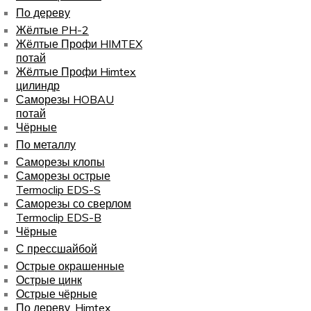
По дереву
Жёлтые PH-2
Жёлтые Профи HIMTEX
потай
Жёлтые Профи Himtex
цилиндр
Саморезы HOBAU
потай
Чёрные
По металлу
Саморезы клопы
Саморезы острые
Termoclip EDS-S
Саморезы со сверлом
Termoclip EDS-B
Чёрные
С прессшайбой
Острые окрашенные
Острые цинк
Острые чёрные
По дереву, Himtex