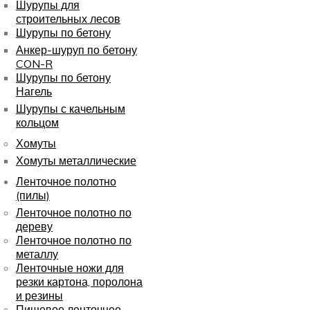
Шурупы для
строительных лесов
Шурупы по бетону
Анкер-шуруп по бетону
CON-R
Шурупы по бетону
Нагель
Шурупы с качельным
кольцом
Хомуты
Хомуты металлические
Ленточное полотно
(пилы)
Ленточное полотно по
дереву
Ленточное полотно по
металлу
Ленточные ножи для
резки картона, поролона
и резины
Пищевое ленточное