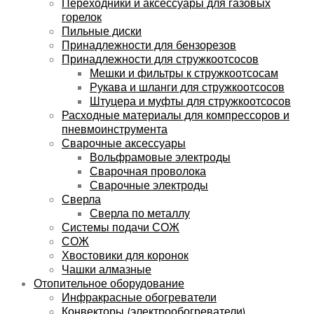
Переходники и аксессуары для газовых
горелок
Пильные диски
Принадлежности для бензорезов
Принадлежности для стружкоотсосов
Мешки и фильтры к стружкоотсосам
Рукава и шланги для стружкоотсосов
Штуцера и муфты для стружкоотсосов
Расходные материалы для компрессоров и
пневмоинструмента
Сварочные аксессуары
Вольфрамовые электроды
Сварочная проволока
Сварочные электроды
Сверла
Сверла по металлу
Системы подачи СОЖ
СОЖ
Хвостовики для коронок
Чашки алмазные
Отопительное оборудование
Инфракрасные обогреватели
Конвекторы (электрообогреватели)