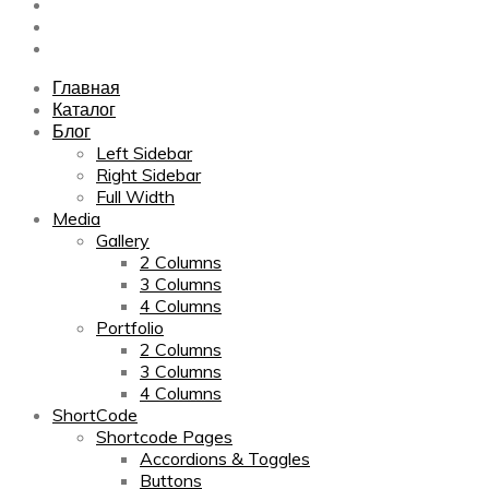
Sitemap
Contact Us
About Us
Главная
Каталог
Блог
Left Sidebar
Right Sidebar
Full Width
Media
Gallery
2 Columns
3 Columns
4 Columns
Portfolio
2 Columns
3 Columns
4 Columns
ShortCode
Shortcode Pages
Accordions & Toggles
Buttons