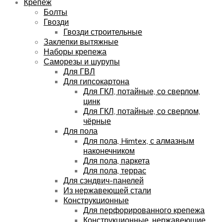
Крепёж
Болты
Гвозди
Гвозди строительные
Заклепки вытяжные
Наборы крепежа
Саморезы и шурупы
Для ГВЛ
Для гипсокартона
Для ГКЛ, потайные, со сверлом,
цинк
Для ГКЛ, потайные, со сверлом,
чёрные
Для пола
Для пола, Himtex, с алмазным
наконечником
Для пола, паркета
Для пола, террас
Для сэндвич-панелей
Из нержавеющей стали
Конструкционные
Для перфорированного крепежа
Конструкционные, нержавеющие