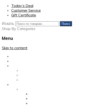
Today’s Deal
Customer Service
Gift Certificate
Искать:
Поиск
Shop By Categories
Menu
Skip to content
Главная
Каталог
Блог
Left Sidebar
Right Sidebar
Full Width
Media
Gallery
2 Columns
3 Columns
4 Columns