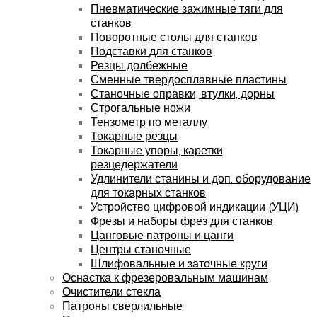
Пневматические зажимные тяги для
станков
Поворотные столы для станков
Подставки для станков
Резцы долбежные
Сменные твердосплавные пластины
Станочные оправки, втулки, дорны
Строгальные ножи
Тензометр по металлу
Токарные резцы
Токарные упоры, каретки,
резцедержатели
Удлинители станины и доп. оборудование
для токарных станков
Устройство цифровой индикации (УЦИ)
Фрезы и наборы фрез для станков
Цанговые патроны и цанги
Центры станочные
Шлифовальные и заточные круги
Оснастка к фрезеровальным машинам
Очистители стекла
Патроны сверлильные