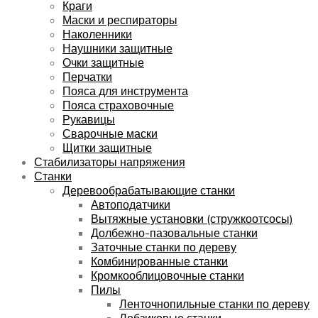
Краги
Маски и респираторы
Наколенники
Наушники защитные
Очки защитные
Перчатки
Пояса для инструмента
Пояса страховочные
Рукавицы
Сварочные маски
Щитки защитные
Стабилизаторы напряжения
Станки
Деревообрабатывающие станки
Автоподатчики
Вытяжные установки (стружкоотсосы)
Долбежно-пазовальные станки
Заточные станки по дереву
Комбинированные станки
Кромкооблицовочные станки
Пилы
Ленточнопильные станки по дереву
Лобзиковые станки