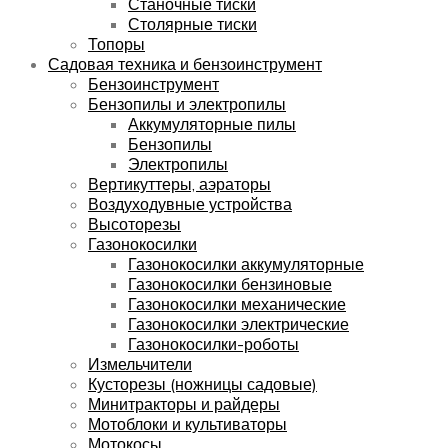
Станочные тиски
Столярные тиски
Топоры
Садовая техника и бензоинструмент
Бензоинструмент
Бензопилы и электропилы
Аккумуляторные пилы
Бензопилы
Электропилы
Вертикуттеры, аэраторы
Воздуходувные устройства
Высоторезы
Газонокосилки
Газонокосилки аккумуляторные
Газонокосилки бензиновые
Газонокосилки механические
Газонокосилки электрические
Газонокосилки-роботы
Измельчители
Кусторезы (ножницы садовые)
Минитракторы и райдеры
Мотоблоки и культиваторы
Мотокосы