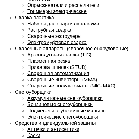
Опрыскиватели и распылители
Триммеры электрические
Сварка пластика
Наборы для сварки линолеума
Раструбная сварка
Сварочные экструдеры
Электромуфтовая сварка
Сварочные аппараты (сварочное оборудование)
Аргонодуговая сварка (TIG)
Плазменная резка
Приварка шпилек (STUD)
Сварочная автоматизация
Сварочные инверторы (MMA)
Сварочные полуавтоматы (MIG-MAG)
Снегоуборщики
Аккумуляторные снегоуборщики
Бензиновые снегоуборщики
Подметально-уборочные машины
Электрические снегоуборщики
Средства индивидуальной защиты
Аптечки и антисептики
Каски