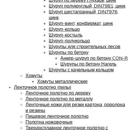
Шуруп полукруглый, DIN7981, цинк
Шуруп шестагранный, DIN7976,
цинк
Шуруп-винт, конфирмат, цинк
Шуруп-кольцо
Шуруп-костыль
Шуруп-полукольцо
Шурупы для строительных лесов
Шурупы по бетону
Анкер-шуруп по бетону CON-R
Шурупы по бетону Нагель
Шурупы с качельным кольцом
Хомуты
Хомуты металлические
Ленточное полотно (пилы)
Ленточное полотно по дереву
Ленточное полотно по металлу
Ленточные ножи для резки картона, поролона
и резины
Пищевое ленточное полотно
Полотна ножовочные
Твердосплавное ленточное полотно с