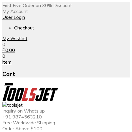
First Five Order on 30% Discount
My Account
User Login
Checkout
My Wishlist
0
₽
0.00
0
item
Cart
Inquiry on Whats up
+91 9874563210
Free Worldwide Shipping
Order Above $100