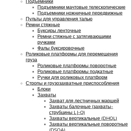
Подъемники
Подъемники мачтовые телескопические
Подъемники ножничные передвижные
Пульты для управления талью
Ремни стяжные
Буксиры ленточные
Ремни стяжные с затягивающими
ручками
Фалы буксировочные
Роликовые платформы для перемещения
груза
Роликовые платформы поворотные
Роликовые платформы подкатные
Ручки для роликовых платформ
Стропы и грузозахватные приспособления
Блоки
Захваты
Захват для лестничных маршей
Захваты балочные (захваты-
струбцины LJ-Q)
Захваты вертикальные (DHQL)
Захваты вертикальные поворотные
(DSQA)