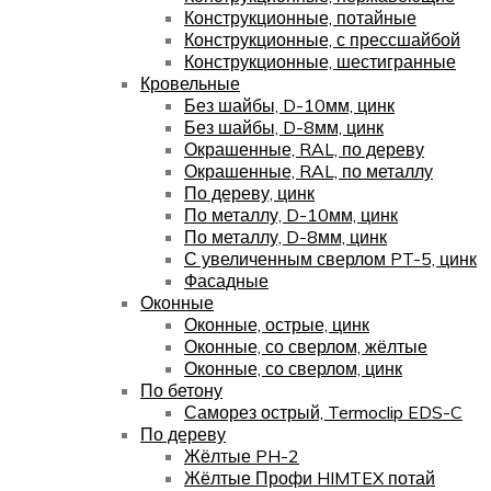
Конструкционные, потайные
Конструкционные, с прессшайбой
Конструкционные, шестигранные
Кровельные
Без шайбы, D-10мм, цинк
Без шайбы, D-8мм, цинк
Окрашенные, RAL, по дереву
Окрашенные, RAL, по металлу
По дереву, цинк
По металлу, D-10мм, цинк
По металлу, D-8мм, цинк
С увеличенным сверлом PT-5, цинк
Фасадные
Оконные
Оконные, острые, цинк
Оконные, со сверлом, жёлтые
Оконные, со сверлом, цинк
По бетону
Саморез острый, Termoclip EDS-C
По дереву
Жёлтые PH-2
Жёлтые Профи HIMTEX потай