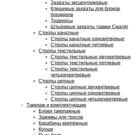
Захваты эксцентриковые
Клещевые захваты для блоков,
бордюров
Траверсы
Штыревые захваты (замки Смаля)
Стропы канатные
Стропы канатные одноветвевые
Стропы канатные петлевые
Стропы текстильные
Стропы текстильные двухветвевые
Стропы текстильные петлевые
Стропы текстильные
четырехветвевые
Стропы цепные
Стропы цепные двухветвевые
Стропы цепные одноветвевые
Стропы цепные четырехветвевые
Такелаж и комплектующие
Блоки такелажные
Зажимы для тросов
Карабины крепёжные
Коуши
Рым-болт