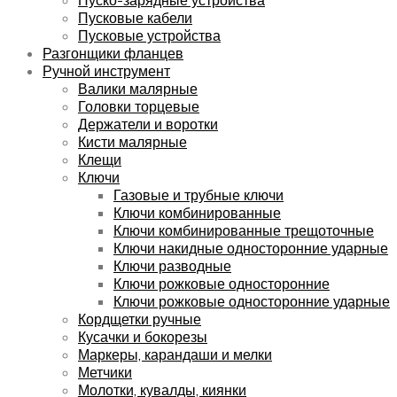
Пусковые кабели
Пусковые устройства
Разгонщики фланцев
Ручной инструмент
Валики малярные
Головки торцевые
Держатели и воротки
Кисти малярные
Клещи
Ключи
Газовые и трубные ключи
Ключи комбинированные
Ключи комбинированные трещоточные
Ключи накидные односторонние ударные
Ключи разводные
Ключи рожковые односторонние
Ключи рожковые односторонние ударные
Кордщетки ручные
Кусачки и бокорезы
Маркеры, карандаши и мелки
Метчики
Молотки, кувалды, киянки