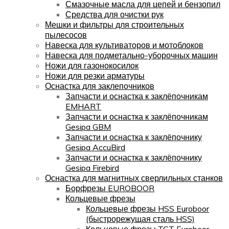
Смазочные масла для цепей и бензопил
Средства для очистки рук
Мешки и фильтры для строительных
пылесосов
Навеска для культиваторов и мотоблоков
Навеска для подметально-уборочных машин
Ножи для газонокосилок
Ножи для резки арматуры
Оснастка для заклепочников
Запчасти и оснастка к заклёпочникам
EMHART
Запчасти и оснастка к заклёпочникам
Gesipa GBM
Запчасти и оснастка к заклёпочнику
Gesipa AccuBird
Запчасти и оснастка к заклёпочнику
Gesipa Firebird
Оснастка для магнитных сверлильных станков
Борфрезы EUROBOOR
Кольцевые фрезы
Кольцевые фрезы HSS Euroboor
(быстрорежущая сталь HSS)
Кольцевые фрезы TCT Euroboor