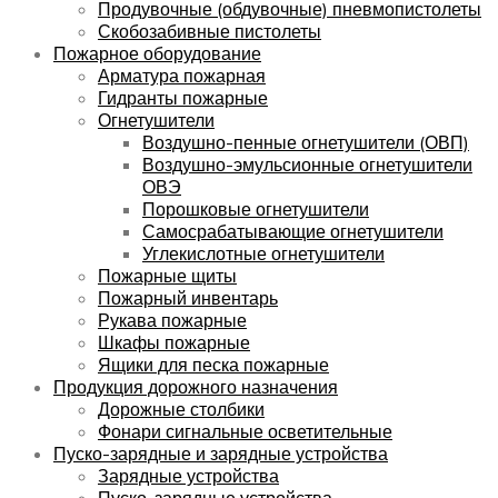
Продувочные (обдувочные) пневмопистолеты
Скобозабивные пистолеты
Пожарное оборудование
Арматура пожарная
Гидранты пожарные
Огнетушители
Воздушно-пенные огнетушители (ОВП)
Воздушно-эмульсионные огнетушители
ОВЭ
Порошковые огнетушители
Самосрабатывающие огнетушители
Углекислотные огнетушители
Пожарные щиты
Пожарный инвентарь
Рукава пожарные
Шкафы пожарные
Ящики для песка пожарные
Продукция дорожного назначения
Дорожные столбики
Фонари сигнальные осветительные
Пуско-зарядные и зарядные устройства
Зарядные устройства
Пуско-зарядные устройства