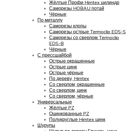
Жёлтые Профи Himtex цилиндр
Саморезы HOBAU потай
Чёрные
По металлу
Саморезы клопы
Саморезы острые Termoclip EDS-S
Саморезы со сверлом Termoclip
EDS-B
Чёрные
С прессшайбой
Острые окрашенные
Острые цинк
Острые чёрные
По дереву, Himtex
Со сверлом, окрашенные
Со сверлом, цинк
Со сверлом, чёрные
Универсальные
Жёлтые PZ
Оцинкованные PZ
Полукруглые Himtex цинк
Шурупы
Шуруп по дереву Глухарь, цинк