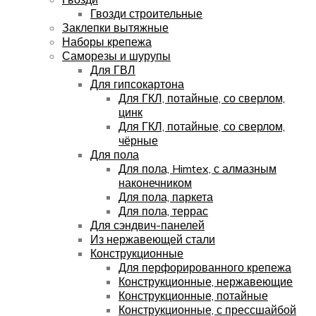
Гвозди строительные
Заклепки вытяжные
Наборы крепежа
Саморезы и шурупы
Для ГВЛ
Для гипсокартона
Для ГКЛ, потайные, со сверлом,
цинк
Для ГКЛ, потайные, со сверлом,
чёрные
Для пола
Для пола, Himtex, с алмазным
наконечником
Для пола, паркета
Для пола, террас
Для сэндвич-панелей
Из нержавеющей стали
Конструкционные
Для перфорированного крепежа
Конструкционные, нержавеющие
Конструкционные, потайные
Конструкционные, с прессшайбой