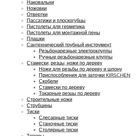
Наковальни
Ножовки
Отвертки
Пассатижи и плоскогубцы
Пистолеты для герметика
Пистолеты для монтажной пены
Плашки
Сантехнический трубный инструмент
Резьбонарезные электроклуппы
Ручные резьбонарезные клуппы
Стамески, резцы, ножи по дереву
Ножи для резьбы по дереву и шпону
Приспособления для заточки KIRSCHEN
Скобели
Стамески по дереву
Токарные резцы по дереву
Строительные ножи
Струбцины
Тиски
Слесарные тиски
Станочные тиски
Столярные тиски
Топоры