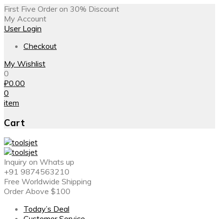
First Five Order on 30% Discount
My Account
User Login
Checkout
My Wishlist
0
₽
0.00
0
item
Cart
Inquiry on Whats up
+91 9874563210
Free Worldwide Shipping
Order Above $100
Today’s Deal
Customer Service