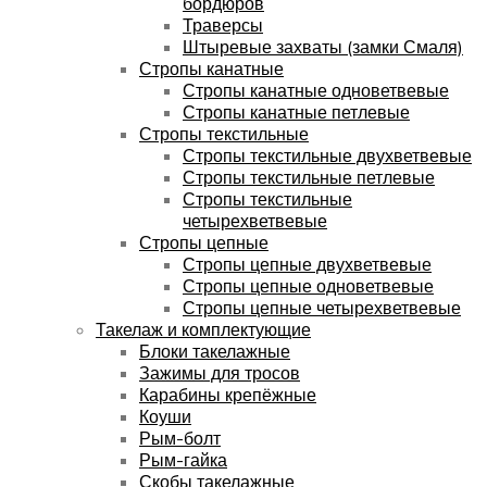
бордюров
Траверсы
Штыревые захваты (замки Смаля)
Стропы канатные
Стропы канатные одноветвевые
Стропы канатные петлевые
Стропы текстильные
Стропы текстильные двухветвевые
Стропы текстильные петлевые
Стропы текстильные
четырехветвевые
Стропы цепные
Стропы цепные двухветвевые
Стропы цепные одноветвевые
Стропы цепные четырехветвевые
Такелаж и комплектующие
Блоки такелажные
Зажимы для тросов
Карабины крепёжные
Коуши
Рым-болт
Рым-гайка
Скобы такелажные