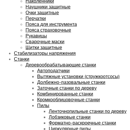
Наколенники
Наушники защитные
Очки защитные
Перчатки
Пояса для инструмента
Пояса страховочные
Рукавицы
Сварочные маски
Щитки защитные
Стабилизаторы напряжения
Станки
Деревообрабатывающие станки
Автоподатчики
Вытяжные установки (стружкоотсосы)
Долбежно-пазовальные станки
Заточные станки по дереву
Комбинированные станки
Кромкооблицовочные станки
Пилы
Ленточнопильные станки по дереву
Лобзиковые станки
Форматно-раскроечные станки
Циркулярные пилы