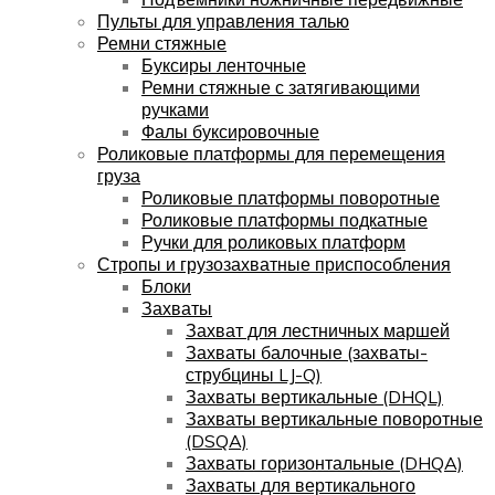
Пульты для управления талью
Ремни стяжные
Буксиры ленточные
Ремни стяжные с затягивающими
ручками
Фалы буксировочные
Роликовые платформы для перемещения
груза
Роликовые платформы поворотные
Роликовые платформы подкатные
Ручки для роликовых платформ
Стропы и грузозахватные приспособления
Блоки
Захваты
Захват для лестничных маршей
Захваты балочные (захваты-
струбцины LJ-Q)
Захваты вертикальные (DHQL)
Захваты вертикальные поворотные
(DSQA)
Захваты горизонтальные (DHQA)
Захваты для вертикального