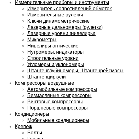
Измерительные приборы и инструменты
Измеритель сопротивлений обмоток
Измерительные рулетки
Ключи динамометрические
Лазерные дальномеры (рулетки)
Лазерные уровни (нивелиры)
Микрометры
Нивелиры оптические
Нутромеры, индикаторы
Строительные уровни
Угломеры и уклономеры
Штангенглубиномеры, Штангенрейсмасы
Штангенциркули
Компрессоры воздушные
Автомобильные компрессоры
Безмасляные компрессоры
Винтовые компрессоры
Поршневые компрессоры
Кондиционеры
Мобильные кондиционеры
Крепёж
Болты
Гвозди