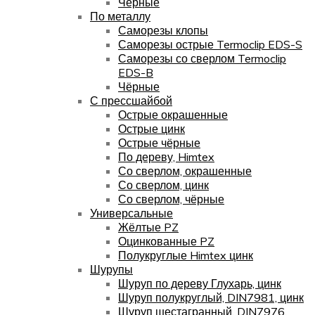
Чёрные
По металлу
Саморезы клопы
Саморезы острые Termoclip EDS-S
Саморезы со сверлом Termoclip
EDS-B
Чёрные
С прессшайбой
Острые окрашенные
Острые цинк
Острые чёрные
По дереву, Himtex
Со сверлом, окрашенные
Со сверлом, цинк
Со сверлом, чёрные
Универсальные
Жёлтые PZ
Оцинкованные PZ
Полукруглые Himtex цинк
Шурупы
Шуруп по дереву Глухарь, цинк
Шуруп полукруглый, DIN7981, цинк
Шуруп шестагранный, DIN7976,