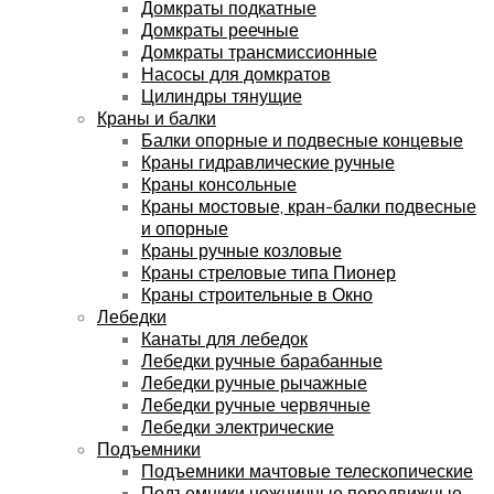
Домкраты подкатные
Домкраты реечные
Домкраты трансмиссионные
Насосы для домкратов
Цилиндры тянущие
Краны и балки
Балки опорные и подвесные концевые
Краны гидравлические ручные
Краны консольные
Краны мостовые, кран-балки подвесные
и опорные
Краны ручные козловые
Краны стреловые типа Пионер
Краны строительные в Окно
Лебедки
Канаты для лебедок
Лебедки ручные барабанные
Лебедки ручные рычажные
Лебедки ручные червячные
Лебедки электрические
Подъемники
Подъемники мачтовые телескопические
Подъемники ножничные передвижные