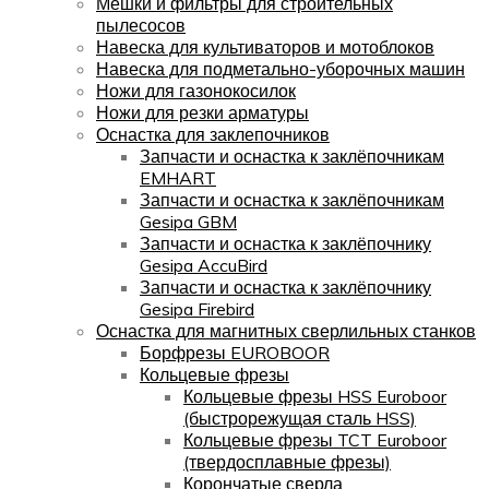
Мешки и фильтры для строительных
пылесосов
Навеска для культиваторов и мотоблоков
Навеска для подметально-уборочных машин
Ножи для газонокосилок
Ножи для резки арматуры
Оснастка для заклепочников
Запчасти и оснастка к заклёпочникам
EMHART
Запчасти и оснастка к заклёпочникам
Gesipa GBM
Запчасти и оснастка к заклёпочнику
Gesipa AccuBird
Запчасти и оснастка к заклёпочнику
Gesipa Firebird
Оснастка для магнитных сверлильных станков
Борфрезы EUROBOOR
Кольцевые фрезы
Кольцевые фрезы HSS Euroboor
(быстрорежущая сталь HSS)
Кольцевые фрезы TCT Euroboor
(твердосплавные фрезы)
Корончатые сверла