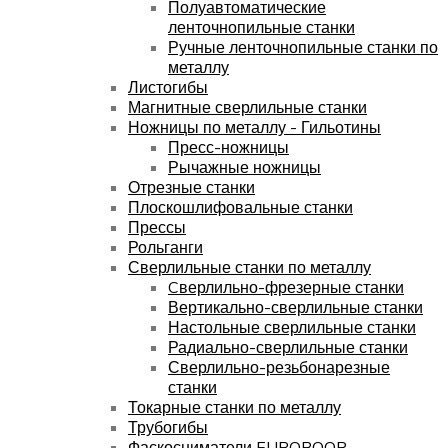
Полуавтоматические
ленточнопильные станки
Ручные ленточнопильные станки по
металлу
Листогибы
Магнитные сверлильные станки
Ножницы по металлу - Гильотины
Пресс-ножницы
Рычажные ножницы
Отрезные станки
Плоскошлифовальные станки
Прессы
Рольганги
Сверлильные станки по металлу
Cверлильно-фрезерные станки
Вертикально-сверлильные станки
Настольные сверлильные станки
Радиально-сверлильные станки
Сверлильно-резьбонарезные
станки
Токарные станки по металлу
Трубогибы
Фаскосниматели EUROBOOR