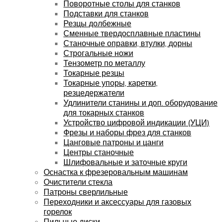
Поворотные столы для станков
Подставки для станков
Резцы долбежные
Сменные твердосплавные пластины
Станочные оправки, втулки, дорны
Строгальные ножи
Тензометр по металлу
Токарные резцы
Токарные упоры, каретки,
резцедержатели
Удлинители станины и доп. оборудование
для токарных станков
Устройство цифровой индикации (УЦИ)
Фрезы и наборы фрез для станков
Цанговые патроны и цанги
Центры станочные
Шлифовальные и заточные круги
Оснастка к фрезеровальным машинам
Очистители стекла
Патроны сверлильные
Переходники и аксессуары для газовых
горелок
Пильные диски