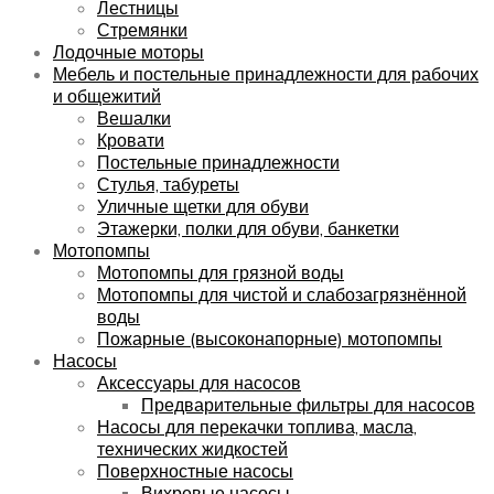
Лестницы
Стремянки
Лодочные моторы
Мебель и постельные принадлежности для рабочих
и общежитий
Вешалки
Кровати
Постельные принадлежности
Стулья, табуреты
Уличные щетки для обуви
Этажерки, полки для обуви, банкетки
Мотопомпы
Мотопомпы для грязной воды
Мотопомпы для чистой и слабозагрязнённой
воды
Пожарные (высоконапорные) мотопомпы
Насосы
Аксессуары для насосов
Предварительные фильтры для насосов
Насосы для перекачки топлива, масла,
технических жидкостей
Поверхностные насосы
Вихревые насосы