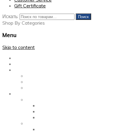
Gift Certificate
Искать:
Поиск
Shop By Categories
Menu
Skip to content
Главная
Каталог
Блог
Left Sidebar
Right Sidebar
Full Width
Media
Gallery
2 Columns
3 Columns
4 Columns
Portfolio
2 Columns