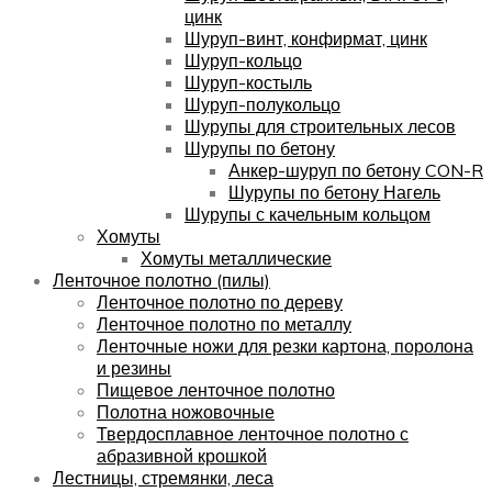
цинк
Шуруп-винт, конфирмат, цинк
Шуруп-кольцо
Шуруп-костыль
Шуруп-полукольцо
Шурупы для строительных лесов
Шурупы по бетону
Анкер-шуруп по бетону CON-R
Шурупы по бетону Нагель
Шурупы с качельным кольцом
Хомуты
Хомуты металлические
Ленточное полотно (пилы)
Ленточное полотно по дереву
Ленточное полотно по металлу
Ленточные ножи для резки картона, поролона
и резины
Пищевое ленточное полотно
Полотна ножовочные
Твердосплавное ленточное полотно с
абразивной крошкой
Лестницы, стремянки, леса