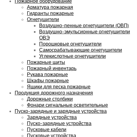
Пожарное оборудование
Арматура пожарная
Гидранты пожарные
Огнетушители
Воздушно-пенные огнетушители (ОВП)
Воздушно-эмульсионные огнетушители
ОВЭ
Порошковые огнетушители
Самосрабатывающие огнетушители
Углекислотные огнетушители
Пожарные щиты
Пожарный инвентарь
Рукава пожарные
Шкафы пожарные
Ящики для песка пожарные
Продукция дорожного назначения
Дорожные столбики
Фонари сигнальные осветительные
Пуско-зарядные и зарядные устройства
Зарядные устройства
Пуско-зарядные устройства
Пусковые кабели
Пусковые устройства