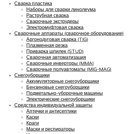
Сварка пластика
Наборы для сварки линолеума
Раструбная сварка
Сварочные экструдеры
Электромуфтовая сварка
Сварочные аппараты (сварочное оборудование)
Аргонодуговая сварка (TIG)
Плазменная резка
Приварка шпилек (STUD)
Сварочная автоматизация
Сварочные инверторы (MMA)
Сварочные полуавтоматы (MIG-MAG)
Снегоуборщики
Аккумуляторные снегоуборщики
Бензиновые снегоуборщики
Подметально-уборочные машины
Электрические снегоуборщики
Средства индивидуальной защиты
Аптечки и антисептики
Каски
Краги
Маски и респираторы