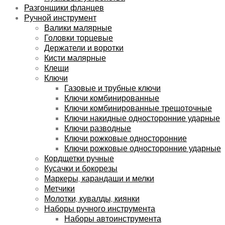
Разгонщики фланцев
Ручной инструмент
Валики малярные
Головки торцевые
Держатели и воротки
Кисти малярные
Клещи
Ключи
Газовые и трубные ключи
Ключи комбинированные
Ключи комбинированные трещоточные
Ключи накидные односторонние ударные
Ключи разводные
Ключи рожковые односторонние
Ключи рожковые односторонние ударные
Кордщетки ручные
Кусачки и бокорезы
Маркеры, карандаши и мелки
Метчики
Молотки, кувалды, киянки
Наборы ручного инструмента
Наборы автоинструмента