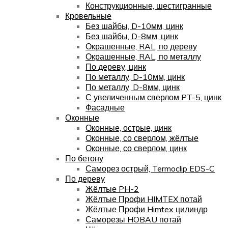
Конструкционные, шестигранные
Кровельные
Без шайбы, D-10мм, цинк
Без шайбы, D-8мм, цинк
Окрашенные, RAL, по дереву
Окрашенные, RAL, по металлу
По дереву, цинк
По металлу, D-10мм, цинк
По металлу, D-8мм, цинк
С увеличенным сверлом PT-5, цинк
Фасадные
Оконные
Оконные, острые, цинк
Оконные, со сверлом, жёлтые
Оконные, со сверлом, цинк
По бетону
Саморез острый, Termoclip EDS-C
По дереву
Жёлтые PH-2
Жёлтые Профи HIMTEX потай
Жёлтые Профи Himtex цилиндр
Саморезы HOBAU потай