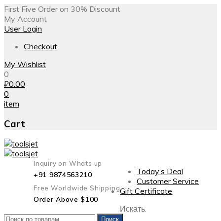
First Five Order on 30% Discount
My Account
User Login
Checkout
My Wishlist
0
₽
0.00
0
item
Cart
Inquiry on Whats up
Today’s Deal
+91 9874563210
Customer Service
Free Worldwide Shipping
Gift Certificate
Order Above $100
Искать:
Поиск