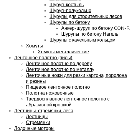
Шуруп-костыль
Шуруп-полукольцо
Шурупы для строительных лесов
Шурупы по бетону
Анкер-шуруп по бетону CON-R
Шурупы по бетону Нагель
Шурупы с качельным кольцом
Хомуты
Хомуты металлические
Ленточное полотно (пилы)
Ленточное полотно по дереву
Ленточное полотно по металлу
Ленточные ножи для резки картона, поролона
и резины
Пищевое ленточное полотно
Полотна ножовочные
Твердосплавное ленточное полотно с
абразивной крошкой
Лестницы, стремянки, леса
Лестницы
Стремянки
Лодочные моторы