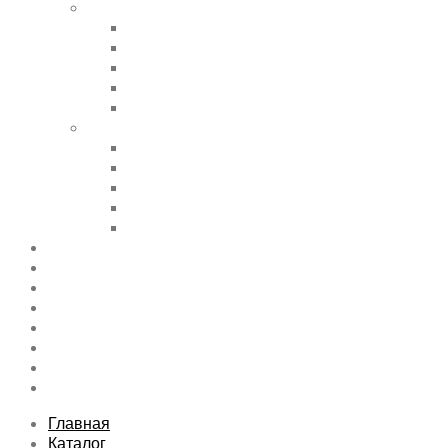
Shortcode Pages
Accordions & Toggles
Buttons
Divider
Progress Bar & Pie Chart
Lists
Shortcode Pages
Services
Tabs
Map & Contact
Message Boxes
Pricing table
Features
Top rated product
Product Category
FAQs Page
Typography
Sitemap
Contact Us
About Us
Главная
Каталог