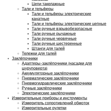
Цепи такелажные
Тали и тельферы
Тали и тельферы электрические
канатные
Тали и тельферы электрические цепные
Тали ручные взрывобезопасные
Тали ручные рычажные
Тали ручные червячные
Тали ручные шестеренные
Штанги для талей
Тележки для талей
Заклёпочники
Адаптеры-заклёпочники (насадки для
шуруповерта)
Аккумуляторные заклёпочники
Пневматические заклёпочники
Пневмогидравлические заклёпочники
Ручные заклёпочники
Электрические заклёпочники
Измерительные приборы и инструменты
Измеритель сопротивлений обмоток
Измерительные рулетки