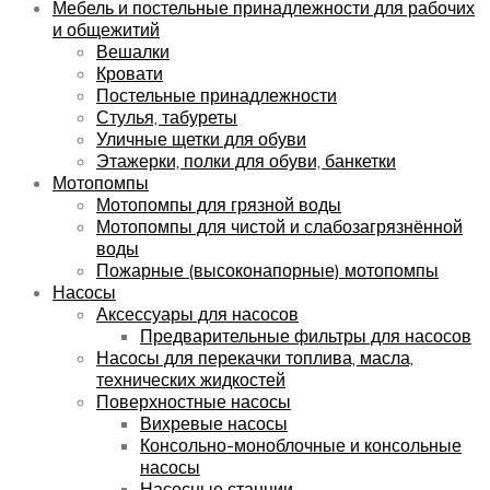
Мебель и постельные принадлежности для рабочих
и общежитий
Вешалки
Кровати
Постельные принадлежности
Стулья, табуреты
Уличные щетки для обуви
Этажерки, полки для обуви, банкетки
Мотопомпы
Мотопомпы для грязной воды
Мотопомпы для чистой и слабозагрязнённой
воды
Пожарные (высоконапорные) мотопомпы
Насосы
Аксессуары для насосов
Предварительные фильтры для насосов
Насосы для перекачки топлива, масла,
технических жидкостей
Поверхностные насосы
Вихревые насосы
Консольно-моноблочные и консольные
насосы
Насосные станции