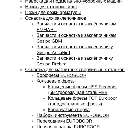
Навеска для подметально-уборочных машин
Ножи для газонокосилок
Ножи для резки арматуры
Оснастка для заклепочников
Запчасти и оснастка к заклёпочникам
EMHART
Запчасти и оснастка к заклёпочникам
Gesipa GBM
Запчасти и оснастка к заклёпочнику
Gesipa AccuBird
Запчасти и оснастка к заклёпочнику
Gesipa Firebird
Оснастка для магнитных сверлильных станков
Борфрезы EUROBOOR
Кольцевые фрезы
Кольцевые фрезы HSS Euroboor
(быстрорежущая сталь HSS)
Кольцевые фрезы TCT Euroboor
(твердосплавные фрезы)
Корончатые сверла
Наборы инструмента EUROBOOR
Переходники EUROBOOR
Прочая оснастка EUROBOOR