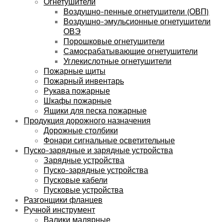
Огнетушители
Воздушно-пенные огнетушители (ОВП)
Воздушно-эмульсионные огнетушители
ОВЭ
Порошковые огнетушители
Самосрабатывающие огнетушители
Углекислотные огнетушители
Пожарные щиты
Пожарный инвентарь
Рукава пожарные
Шкафы пожарные
Ящики для песка пожарные
Продукция дорожного назначения
Дорожные столбики
Фонари сигнальные осветительные
Пуско-зарядные и зарядные устройства
Зарядные устройства
Пуско-зарядные устройства
Пусковые кабели
Пусковые устройства
Разгонщики фланцев
Ручной инструмент
Валики малярные