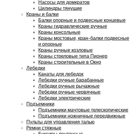
Насосы для домкратов
Цилиндры тянущие
Краны и балки
Балки опорные и подвесные концевые
Краны гидравлические ручные
Краны консольные
Краны мостовые, кран-балки подвесные
и опорные
Краны ручные козловые
Краны стреловые типа Пионер
Краны строительные в Окно
Лебедки
Канаты для лебедок
Лебедки ручные барабанные
Лебедки ручные рычажные
Лебедки ручные червячные
Лебедки электрические
Подъемники
Подъемники мачтовые телескопические
Подъемники ножничные передвижные
Пульты для управления талью
Ремни стяжные
Буксиры ленточные