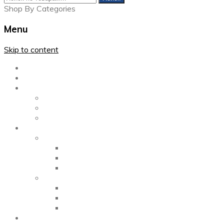
Shop By Categories
Menu
Skip to content
Главная
Каталог
Блог
Left Sidebar
Right Sidebar
Full Width
Media
Gallery
2 Columns
3 Columns
4 Columns
Portfolio
2 Columns
3 Columns
4 Columns
ShortCode