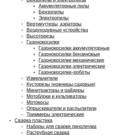
Аккумуляторные пилы
Бензопилы
Электропилы
Вертикуттеры, аэраторы
Воздуходувные устройства
Высоторезы
Газонокосилки
Газонокосилки аккумуляторные
Газонокосилки бензиновые
Газонокосилки механические
Газонокосилки электрические
Газонокосилки-роботы
Измельчители
Кусторезы (ножницы садовые)
Минитракторы и райдеры
Мотоблоки и культиваторы
Мотокосы
Опрыскиватели и распылители
Триммеры электрические
Сварка пластика
Наборы для сварки линолеума
Раструбная сварка