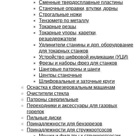
Сменные твердосплавные пластины
Станочные оправки, втулки, дорны
Строгальные ножи
Тензометр по металлу
Токарные резцы
Токарные упоры, каретки,
резцедержатели
Удлинители станины и доп. оборудование
для токарных станков
Устройство цифровой индикации (УЦИ)
Фрезы и наборы фрез для станков
Цанговые патроны и цанги
Центры станочные
Шлифовальные и заточные круги
Оснастка к фрезеровальным машинам
Очистители стекла
Патроны сверлильные
Переходники и аксессуары для газовых
горелок
Пильные диски
Принадлежности для бензорезов
Принадлежности для стружкоотсосов
Мешки и фильтры к стружкоотсосам