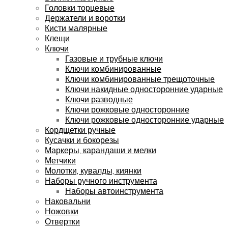
Головки торцевые
Держатели и воротки
Кисти малярные
Клещи
Ключи
Газовые и трубные ключи
Ключи комбинированные
Ключи комбинированные трещоточные
Ключи накидные односторонние ударные
Ключи разводные
Ключи рожковые односторонние
Ключи рожковые односторонние ударные
Кордщетки ручные
Кусачки и бокорезы
Маркеры, карандаши и мелки
Метчики
Молотки, кувалды, киянки
Наборы ручного инструмента
Наборы автоинструмента
Наковальни
Ножовки
Отвертки