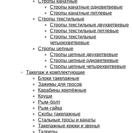
Стропы канатные
Стропы канатные одноветвевые
Стропы канатные петлевые
Стропы текстильные
Стропы текстильные двухветвевые
Стропы текстильные петлевые
Стропы текстильные
четырехветвевые
Стропы цепные
Стропы цепные двухветвевые
Стропы цепные одноветвевые
Стропы цепные четырехветвевые
Такелаж и комплектующие
Блоки такелажные
Зажимы для тросов
Карабины крепёжные
Коуши
Рым-болт
Рым-гайка
Скобы такелажные
Стальные тросы и канаты
Такелажные крюки и звенья
Талрепы