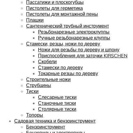
Пассатижи и плоскогубцы
Пистолеты для герметика
Пистолеты для монтажной пены
Плашки
Сантехнический трубный инструмент
Резьбонарезные электроклуппы
Ручные резьбонарезные клуппы
Стамески, резцы, ножи по дереву
Ножи для резьбы по дереву и шпону
Приспособления для заточки KIRSCHEN
Скобели
Стамески по дереву
Токарные резцы по дереву
Строительные ножи
Струбцины
Тиски
Слесарные тиски
Станочные тиски
Столярные тиски
Топоры
Садовая техника и бензоинструмент
Бензоинструмент
Бензопилы и электропилы