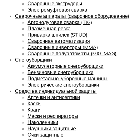
Сварочные экструдеры
Электромуфтовая сварка
Сварочные аппараты (сварочное оборудование)
Аргонодуговая сварка (TIG)
Плазменная резка
Приварка шпилек (STUD)
Сварочная автоматизация
Сварочные инверторы (MMA)
Сварочные полуавтоматы (MIG-MAG)
Снегоуборщики
Аккумуляторные снегоуборщики
Бензиновые снегоуборщики
Подметально-уборочные машины
Электрические снегоуборщики
Средства индивидуальной защиты
Аптечки и антисептики
Каски
Краги
Маски и респираторы
Наколенники
Наушники защитные
Очки защитные