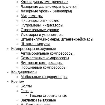
Ключи динамометрические
Лазерные дальномеры (рулетки)
Лазерные уровни (нивелиры)
Микрометры
Нивелиры оптические
Нутромеры, индикаторы
Строительные уровни
Угломеры и уклономеры
Штангенглубиномеры, Штангенрейсмасы
Штангенциркули
Компрессоры воздушные
Автомобильные компрессоры
Безмасляные компрессоры
Винтовые компрессоры
Поршневые компрессоры
Кондиционеры
Мобильные кондиционеры
Крепёж
Болты
Гвозди
Гвозди строительные
Заклепки вытяжные
Наборы крепежа