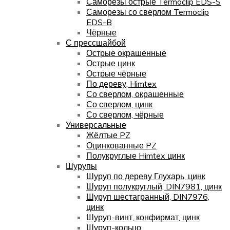
Саморезы острые Termoclip EDS-S
Саморезы со сверлом Termoclip
EDS-B
Чёрные
С прессшайбой
Острые окрашенные
Острые цинк
Острые чёрные
По дереву, Himtex
Со сверлом, окрашенные
Со сверлом, цинк
Со сверлом, чёрные
Универсальные
Жёлтые PZ
Оцинкованные PZ
Полукруглые Himtex цинк
Шурупы
Шуруп по дереву Глухарь, цинк
Шуруп полукруглый, DIN7981, цинк
Шуруп шестагранный, DIN7976,
цинк
Шуруп-винт, конфирмат, цинк
Шуруп-кольцо