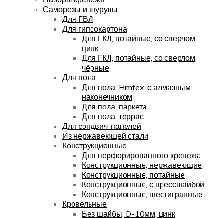
Саморезы и шурупы
Для ГВЛ
Для гипсокартона
Для ГКЛ, потайные, со сверлом,
цинк
Для ГКЛ, потайные, со сверлом,
чёрные
Для пола
Для пола, Himtex, с алмазным
наконечником
Для пола, паркета
Для пола, террас
Для сэндвич-панелей
Из нержавеющей стали
Конструкционные
Для перфорированного крепежа
Конструкционные, нержавеющие
Конструкционные, потайные
Конструкционные, с прессшайбой
Конструкционные, шестигранные
Кровельные
Без шайбы, D-10мм, цинк