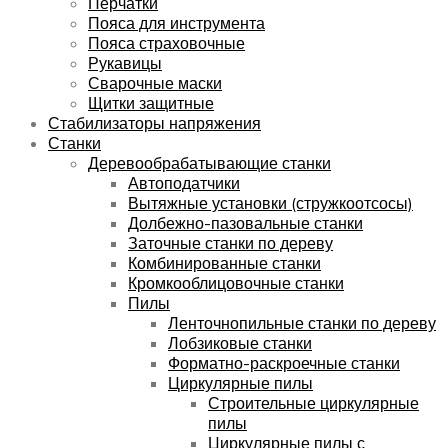
Перчатки
Пояса для инструмента
Пояса страховочные
Рукавицы
Сварочные маски
Щитки защитные
Стабилизаторы напряжения
Станки
Деревообрабатывающие станки
Автоподатчики
Вытяжные установки (стружкоотсосы)
Долбежно-пазовальные станки
Заточные станки по дереву
Комбинированные станки
Кромкооблицовочные станки
Пилы
Ленточнопильные станки по дереву
Лобзиковые станки
Форматно-раскроечные станки
Циркулярные пилы
Строительные циркулярные
пилы
Циркулярные пилы с