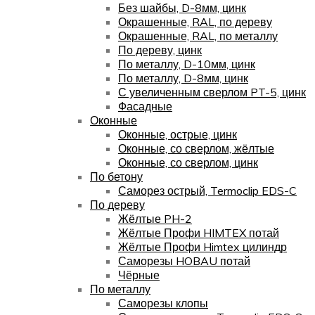
Без шайбы, D-8мм, цинк
Окрашенные, RAL, по дереву
Окрашенные, RAL, по металлу
По дереву, цинк
По металлу, D-10мм, цинк
По металлу, D-8мм, цинк
С увеличенным сверлом PT-5, цинк
Фасадные
Оконные
Оконные, острые, цинк
Оконные, со сверлом, жёлтые
Оконные, со сверлом, цинк
По бетону
Саморез острый, Termoclip EDS-C
По дереву
Жёлтые PH-2
Жёлтые Профи HIMTEX потай
Жёлтые Профи Himtex цилиндр
Саморезы HOBAU потай
Чёрные
По металлу
Саморезы клопы