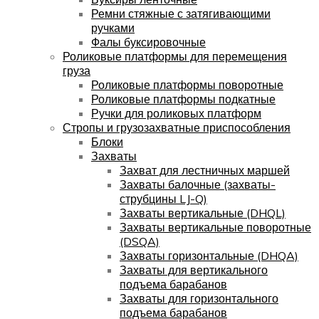
Ремни стяжные с затягивающими
ручками
Фалы буксировочные
Роликовые платформы для перемещения
груза
Роликовые платформы поворотные
Роликовые платформы подкатные
Ручки для роликовых платформ
Стропы и грузозахватные приспособления
Блоки
Захваты
Захват для лестничных маршей
Захваты балочные (захваты-
струбцины LJ-Q)
Захваты вертикальные (DHQL)
Захваты вертикальные поворотные
(DSQA)
Захваты горизонтальные (DHQA)
Захваты для вертикального
подъема барабанов
Захваты для горизонтального
подъема барабанов