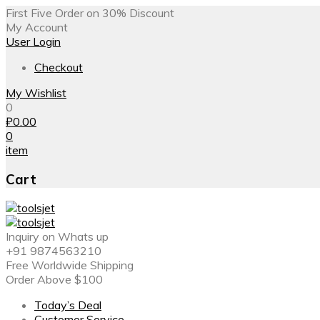
First Five Order on 30% Discount
My Account
User Login
Checkout
My Wishlist
0
₽
0.00
0
item
Cart
Inquiry on Whats up
+91 9874563210
Free Worldwide Shipping
Order Above $100
Today’s Deal
Customer Service