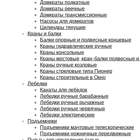
Домкраты подкатные
Домкраты реечные
Домкраты трансмиссионные
Насосы для домкратов
Цилиндры тянущие
Краны и балки
Балки опорные и подвесные концевые
Краны гидравлические ручные
Краны консольные
Краны мостовые, кран-балки подвесные и
Краны ручные козловые
Краны стреловые типа Пионер
Краны строительные в Окно
Лебедки
Канаты для лебедок
Лебедки ручные барабанные
Лебедки ручные рычажные
Лебедки ручные червячные
Лебедки электрические
Подъемники
Подъемники мачтовые телескопические
Подъемники ножничные передвижные
Пульты для управления талью