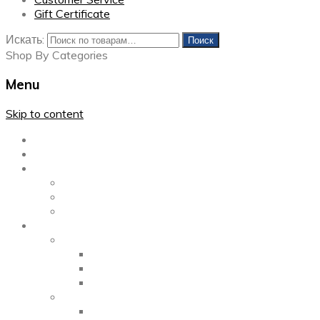
Gift Certificate
Искать:
Поиск
Shop By Categories
Menu
Skip to content
Главная
Каталог
Блог
Left Sidebar
Right Sidebar
Full Width
Media
Gallery
2 Columns
3 Columns
4 Columns
Portfolio
2 Columns