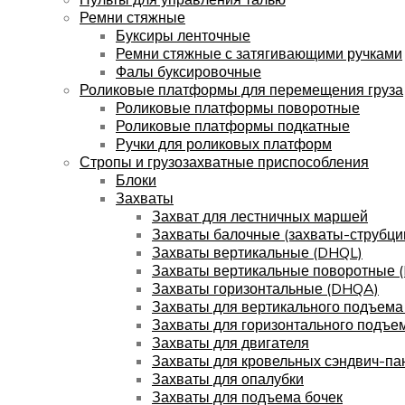
Ремни стяжные
Буксиры ленточные
Ремни стяжные с затягивающими ручками
Фалы буксировочные
Роликовые платформы для перемещения груза
Роликовые платформы поворотные
Роликовые платформы подкатные
Ручки для роликовых платформ
Стропы и грузозахватные приспособления
Блоки
Захваты
Захват для лестничных маршей
Захваты балочные (захваты-струбци
Захваты вертикальные (DHQL)
Захваты вертикальные поворотные 
Захваты горизонтальные (DHQA)
Захваты для вертикального подъема
Захваты для горизонтального подъе
Захваты для двигателя
Захваты для кровельных сэндвич-па
Захваты для опалубки
Захваты для подъема бочек