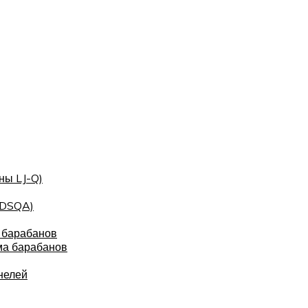
ны LJ-Q)
(DSQA)
 барабанов
ма барабанов
нелей