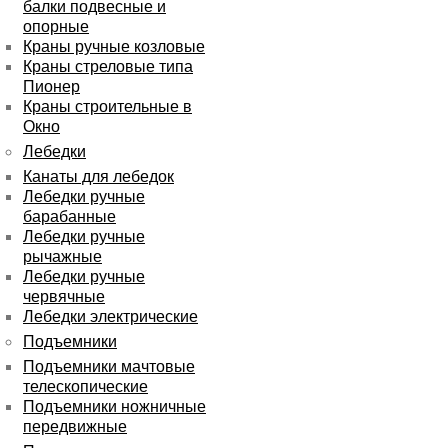
балки подвесные и
опорные
Краны ручные козловые
Краны стреловые типа
Пионер
Краны строительные в
Окно
Лебедки
Канаты для лебедок
Лебедки ручные
барабанные
Лебедки ручные
рычажные
Лебедки ручные
червячные
Лебедки электрические
Подъемники
Подъемники мачтовые
телескопические
Подъемники ножничные
передвижные