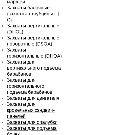
маршей
Захваты балочные
(захваты-струбцины LJ-
Q)
Захваты вертикальные
(DHQL)
Захваты вертикальные
поворотные (DSQA)
Захваты
горизонтальные (DHQA)
Захваты для
вертикального подъема
барабанов
Захваты для
горизонтального
подъема барабанов
Захваты для двигателя
Захваты для
кровельных сэндвич-
панелей
Захваты для опалубки
Захваты для подъема
бочек