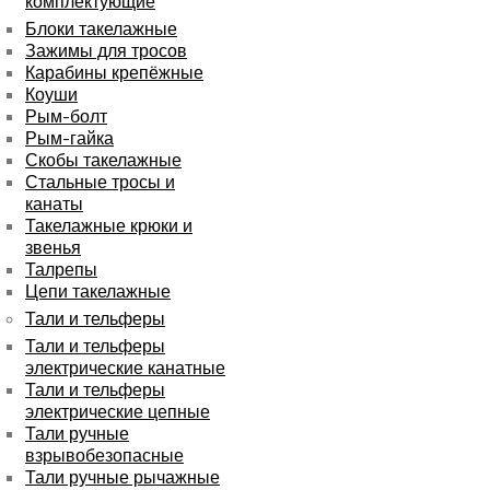
комплектующие
Блоки такелажные
Зажимы для тросов
Карабины крепёжные
Коуши
Рым-болт
Рым-гайка
Скобы такелажные
Стальные тросы и
канаты
Такелажные крюки и
звенья
Талрепы
Цепи такелажные
Тали и тельферы
Тали и тельферы
электрические канатные
Тали и тельферы
электрические цепные
Тали ручные
взрывобезопасные
Тали ручные рычажные