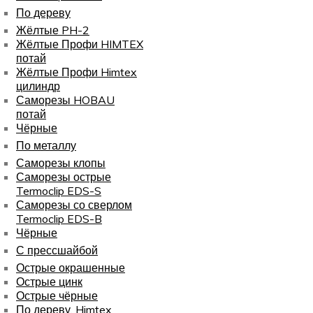
По дереву
Жёлтые PH-2
Жёлтые Профи HIMTEX
потай
Жёлтые Профи Himtex
цилиндр
Саморезы HOBAU
потай
Чёрные
По металлу
Саморезы клопы
Саморезы острые
Termoclip EDS-S
Саморезы со сверлом
Termoclip EDS-B
Чёрные
С прессшайбой
Острые окрашенные
Острые цинк
Острые чёрные
По дереву, Himtex