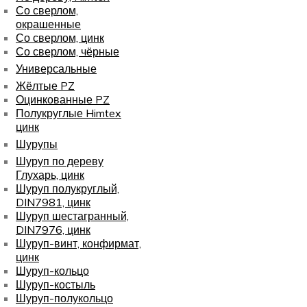
Со сверлом,
окрашенные
Со сверлом, цинк
Со сверлом, чёрные
Универсальные
Жёлтые PZ
Оцинкованные PZ
Полукруглые Himtex
цинк
Шурупы
Шуруп по дереву
Глухарь, цинк
Шуруп полукруглый,
DIN7981, цинк
Шуруп шестагранный,
DIN7976, цинк
Шуруп-винт, конфирмат,
цинк
Шуруп-кольцо
Шуруп-костыль
Шуруп-полукольцо