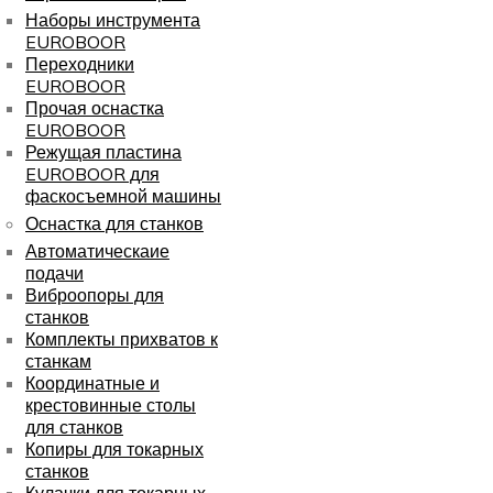
Наборы инструмента
EUROBOOR
Переходники
EUROBOOR
Прочая оснастка
EUROBOOR
Режущая пластина
EUROBOOR для
фаскосъемной машины
Оснастка для станков
Автоматическаие
подачи
Виброопоры для
станков
Комплекты прихватов к
станкам
Координатные и
крестовинные столы
для станков
Копиры для токарных
станков