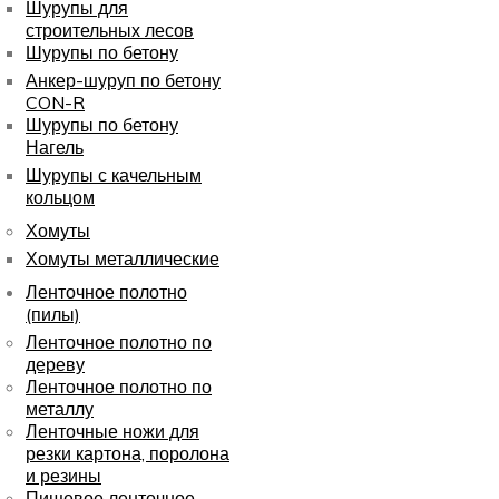
Шурупы для
строительных лесов
Шурупы по бетону
Анкер-шуруп по бетону
CON-R
Шурупы по бетону
Нагель
Шурупы с качельным
кольцом
Хомуты
Хомуты металлические
Ленточное полотно
(пилы)
Ленточное полотно по
дереву
Ленточное полотно по
металлу
Ленточные ножи для
резки картона, поролона
и резины
Пищевое ленточное