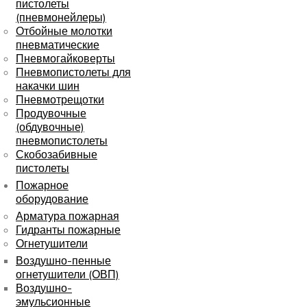
пистолеты
(пневмонейлеры)
Отбойные молотки
пневматические
Пневмогайковерты
Пневмопистолеты для
накачки шин
Пневмотрещотки
Продувочные
(обдувочные)
пневмопистолеты
Скобозабивные
пистолеты
Пожарное
оборудование
Арматура пожарная
Гидранты пожарные
Огнетушители
Воздушно-пенные
огнетушители (ОВП)
Воздушно-
эмульсионные