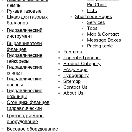
Pie Chart
лампы
Lists
Рукава газовые
Shortcode Pages
Шкаф для газовых
Services
баллонов
Tabs
Гидравлический
Map & Contact
инструмент
Message Boxes
Выравниватели
Pricing table
фланцев
Features
Гидравлические
Top rated product
гайкорезы
Product Category
Гидравлические
FAQs Page
клинья
Typography
Гидравлические
Sitemap
насосы
Contact Us
Гидравлические
About Us
ножницы
Сгонщики фланцев
гидравлический
Грузоподъемное
оборудование
Весовое оборудование