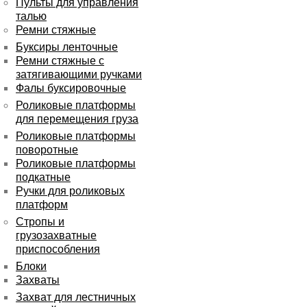
Пульты для управления
талью
Ремни стяжные
Буксиры ленточные
Ремни стяжные с
затягивающими ручками
Фалы буксировочные
Роликовые платформы
для перемещения груза
Роликовые платформы
поворотные
Роликовые платформы
подкатные
Ручки для роликовых
платформ
Стропы и
грузозахватные
приспособления
Блоки
Захваты
Захват для лестничных