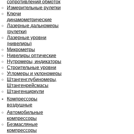
сопротивлений обмоток
Измерительные рулетки
Ключи
динамометрические
Лазерные дальномеры
(рулетки)
Лазерные уровни
(нивелиры)
Микрометры
Нивелиры оптические
Нутромеры, индикаторы
Строительные уровни
Угломеры и уклономеры
Штангенглубиномеры,
Штангенрейсмасы
Штангенциркули
Компрессоры
воздушные
Автомобильные
компрессоры
Безмасляные
компрессоры