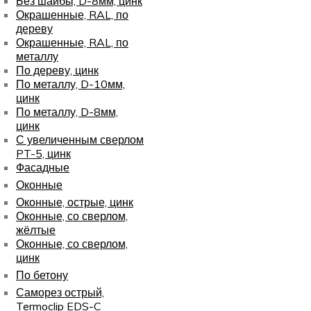
Без шайбы, D-8мм, цинк
Окрашенные, RAL, по
дереву
Окрашенные, RAL, по
металлу
По дереву, цинк
По металлу, D-10мм,
цинк
По металлу, D-8мм,
цинк
С увеличенным сверлом
PT-5, цинк
Фасадные
Оконные
Оконные, острые, цинк
Оконные, со сверлом,
жёлтые
Оконные, со сверлом,
цинк
По бетону
Саморез острый,
Termoclip EDS-C