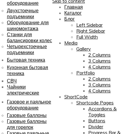
Skip to content
оборудование
Главная
Двухстоечные
Каталог
подъемники
Блог
Оборудование для
Left Sidebar
шиномонтажа
Right Sidebar
Станки для
Full Width
балансировки колес
Media
Четырехстоечные
Gallery
подъемники
2 Columns
Бытовая техника
3 Columns
4 Columns
Кухонная бытовая
Portfolio
техника
2 Columns
СВЧ
3 Columns
Чайники
4 Columns
электрические
ShortCode
Газовое и паяльное
Shortcode Pages
оборудование
Accordions &
Toggles
Газовые баллоны
Buttons
Газовые баллоны
Divider
для горелок
Progress Bar &
Газовые паяльные