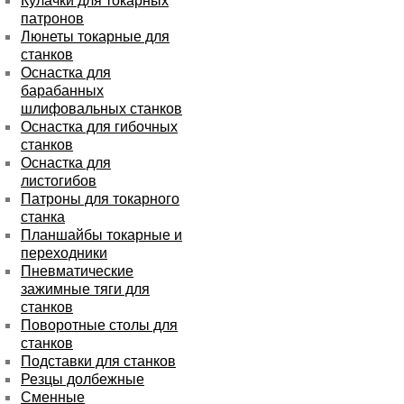
Кулачки для токарных
патронов
Люнеты токарные для
станков
Оснастка для
барабанных
шлифовальных станков
Оснастка для гибочных
станков
Оснастка для
листогибов
Патроны для токарного
станка
Планшайбы токарные и
переходники
Пневматические
зажимные тяги для
станков
Поворотные столы для
станков
Подставки для станков
Резцы долбежные
Сменные