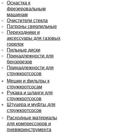
Оснастка к
фрезеровальным
машинам
Очистители стекла
Патроны сверлильные
Переходники и
аксессуары для газовых
горелок
Пильные диски
Принадлежности для
бензорезов
Принадлежности для
стружкоотсосов
Мешки и фильтры к
стружкоотсосам
Рукава и шланги для
стружкоотсосов
Штуцера и муфты для
стружкоотсосов
Расходные материалы
для компрессоров и
пневмоинструмента