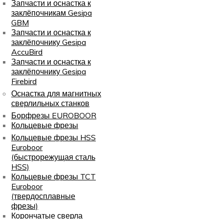
Запчасти и оснастка к
заклёпочникам Gesipa
GBM
Запчасти и оснастка к
заклёпочнику Gesipa
AccuBird
Запчасти и оснастка к
заклёпочнику Gesipa
Firebird
Оснастка для магнитных
сверлильных станков
Борфрезы EUROBOOR
Кольцевые фрезы
Кольцевые фрезы HSS
Euroboor
(быстрорежущая сталь
HSS)
Кольцевые фрезы TCT
Euroboor
(твердосплавные
фрезы)
Корончатые сверла