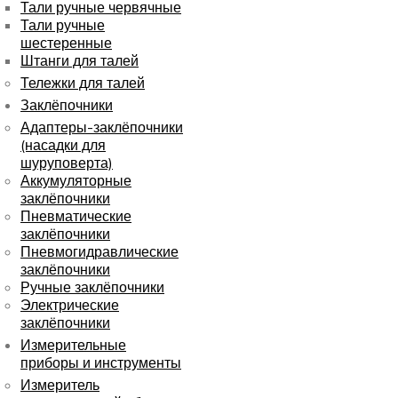
Тали ручные червячные
Тали ручные
шестеренные
Штанги для талей
Тележки для талей
Заклёпочники
Адаптеры-заклёпочники
(насадки для
шуруповерта)
Аккумуляторные
заклёпочники
Пневматические
заклёпочники
Пневмогидравлические
заклёпочники
Ручные заклёпочники
Электрические
заклёпочники
Измерительные
приборы и инструменты
Измеритель