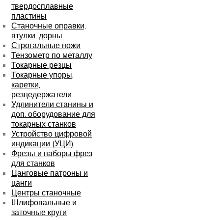
твердосплавные
пластины
Станочные оправки,
втулки, дорны
Строгальные ножи
Тензометр по металлу
Токарные резцы
Токарные упоры,
каретки,
резцедержатели
Удлинители станины и
доп. оборудование для
токарных станков
Устройство цифровой
индикации (УЦИ)
Фрезы и наборы фрез
для станков
Цанговые патроны и
цанги
Центры станочные
Шлифовальные и
заточные круги