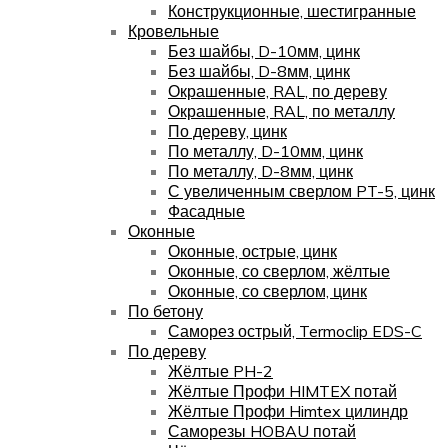
Конструкционные, шестигранные
Кровельные
Без шайбы, D-10мм, цинк
Без шайбы, D-8мм, цинк
Окрашенные, RAL, по дереву
Окрашенные, RAL, по металлу
По дереву, цинк
По металлу, D-10мм, цинк
По металлу, D-8мм, цинк
С увеличенным сверлом PT-5, цинк
Фасадные
Оконные
Оконные, острые, цинк
Оконные, со сверлом, жёлтые
Оконные, со сверлом, цинк
По бетону
Саморез острый, Termoclip EDS-C
По дереву
Жёлтые PH-2
Жёлтые Профи HIMTEX потай
Жёлтые Профи Himtex цилиндр
Саморезы HOBAU потай