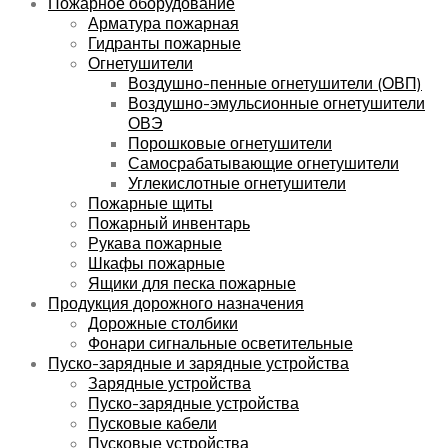
Пожарное оборудование
Арматура пожарная
Гидранты пожарные
Огнетушители
Воздушно-пенные огнетушители (ОВП)
Воздушно-эмульсионные огнетушители
ОВЭ
Порошковые огнетушители
Самосрабатывающие огнетушители
Углекислотные огнетушители
Пожарные щиты
Пожарный инвентарь
Рукава пожарные
Шкафы пожарные
Ящики для песка пожарные
Продукция дорожного назначения
Дорожные столбики
Фонари сигнальные осветительные
Пуско-зарядные и зарядные устройства
Зарядные устройства
Пуско-зарядные устройства
Пусковые кабели
Пусковые устройства