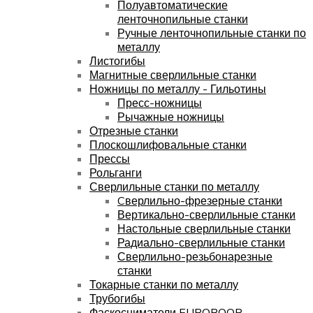
Полуавтоматические
ленточнопильные станки
Ручные ленточнопильные станки по
металлу
Листогибы
Магнитные сверлильные станки
Ножницы по металлу - Гильотины
Пресс-ножницы
Рычажные ножницы
Отрезные станки
Плоскошлифовальные станки
Прессы
Рольганги
Сверлильные станки по металлу
Cверлильно-фрезерные станки
Вертикально-сверлильные станки
Настольные сверлильные станки
Радиально-сверлильные станки
Сверлильно-резьбонарезные
станки
Токарные станки по металлу
Трубогибы
Фаскосниматели EUROBOOR