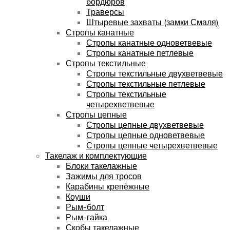
бордюров
Траверсы
Штыревые захваты (замки Смаля)
Стропы канатные
Стропы канатные одноветвевые
Стропы канатные петлевые
Стропы текстильные
Стропы текстильные двухветвевые
Стропы текстильные петлевые
Стропы текстильные
четырехветвевые
Стропы цепные
Стропы цепные двухветвевые
Стропы цепные одноветвевые
Стропы цепные четырехветвевые
Такелаж и комплектующие
Блоки такелажные
Зажимы для тросов
Карабины крепёжные
Коуши
Рым-болт
Рым-гайка
Скобы такелажные