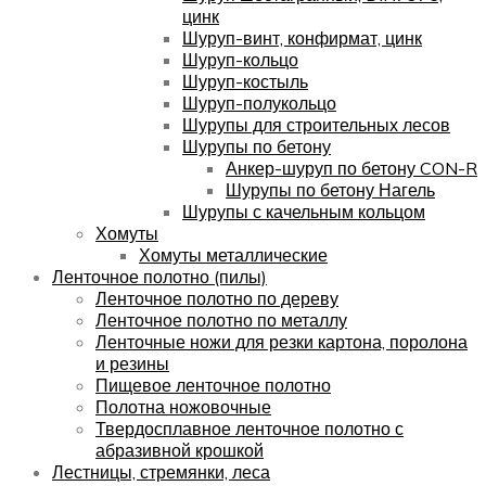
цинк
Шуруп-винт, конфирмат, цинк
Шуруп-кольцо
Шуруп-костыль
Шуруп-полукольцо
Шурупы для строительных лесов
Шурупы по бетону
Анкер-шуруп по бетону CON-R
Шурупы по бетону Нагель
Шурупы с качельным кольцом
Хомуты
Хомуты металлические
Ленточное полотно (пилы)
Ленточное полотно по дереву
Ленточное полотно по металлу
Ленточные ножи для резки картона, поролона
и резины
Пищевое ленточное полотно
Полотна ножовочные
Твердосплавное ленточное полотно с
абразивной крошкой
Лестницы, стремянки, леса