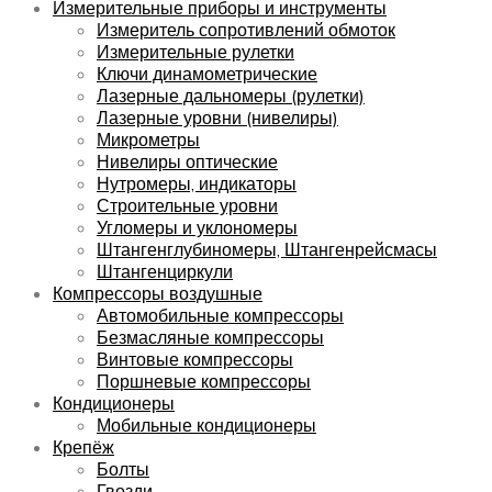
Измерительные приборы и инструменты
Измеритель сопротивлений обмоток
Измерительные рулетки
Ключи динамометрические
Лазерные дальномеры (рулетки)
Лазерные уровни (нивелиры)
Микрометры
Нивелиры оптические
Нутромеры, индикаторы
Строительные уровни
Угломеры и уклономеры
Штангенглубиномеры, Штангенрейсмасы
Штангенциркули
Компрессоры воздушные
Автомобильные компрессоры
Безмасляные компрессоры
Винтовые компрессоры
Поршневые компрессоры
Кондиционеры
Мобильные кондиционеры
Крепёж
Болты
Гвозди