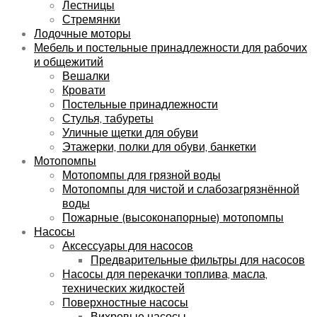
Лестницы
Стремянки
Лодочные моторы
Мебель и постельные принадлежности для рабочих
и общежитий
Вешалки
Кровати
Постельные принадлежности
Стулья, табуреты
Уличные щетки для обуви
Этажерки, полки для обуви, банкетки
Мотопомпы
Мотопомпы для грязной воды
Мотопомпы для чистой и слабозагрязнённой
воды
Пожарные (высоконапорные) мотопомпы
Насосы
Аксессуары для насосов
Предварительные фильтры для насосов
Насосы для перекачки топлива, масла,
технических жидкостей
Поверхностные насосы
Вихревые насосы