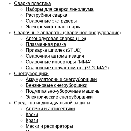
Сварка пластика
Наборы для сварки линолеума
Раструбная сварка
Сварочные экструдеры
Электромуфтовая сварка
Сварочные аппараты (сварочное оборудование)
Аргонодуговая сварка (TIG)
Плазменная резка
Приварка шпилек (STUD)
Сварочная автоматизация
Сварочные инверторы (MMA)
Сварочные полуавтоматы (MIG-MAG)
Снегоуборщики
Аккумуляторные снегоуборщики
Бензиновые снегоуборщики
Подметально-уборочные машины
Электрические снегоуборщики
Средства индивидуальной защиты
Аптечки и антисептики
Каски
Краги
Маски и респираторы