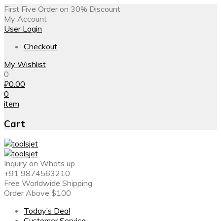
First Five Order on 30% Discount
My Account
User Login
Checkout
My Wishlist
0
₽
0.00
0
item
Cart
Inquiry on Whats up
+91 9874563210
Free Worldwide Shipping
Order Above $100
Today’s Deal
Customer Service