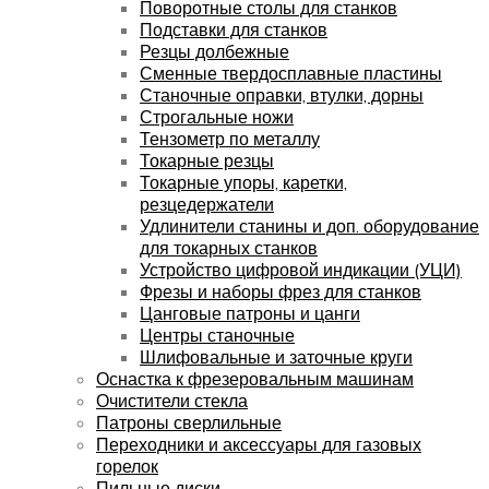
Поворотные столы для станков
Подставки для станков
Резцы долбежные
Сменные твердосплавные пластины
Станочные оправки, втулки, дорны
Строгальные ножи
Тензометр по металлу
Токарные резцы
Токарные упоры, каретки,
резцедержатели
Удлинители станины и доп. оборудование
для токарных станков
Устройство цифровой индикации (УЦИ)
Фрезы и наборы фрез для станков
Цанговые патроны и цанги
Центры станочные
Шлифовальные и заточные круги
Оснастка к фрезеровальным машинам
Очистители стекла
Патроны сверлильные
Переходники и аксессуары для газовых
горелок
Пильные диски