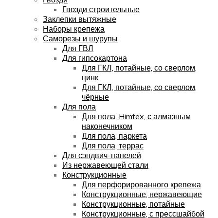
Гвозди строительные
Заклепки вытяжные
Наборы крепежа
Саморезы и шурупы
Для ГВЛ
Для гипсокартона
Для ГКЛ, потайные, со сверлом,
цинк
Для ГКЛ, потайные, со сверлом,
чёрные
Для пола
Для пола, Himtex, с алмазным
наконечником
Для пола, паркета
Для пола, террас
Для сэндвич-панелей
Из нержавеющей стали
Конструкционные
Для перфорированного крепежа
Конструкционные, нержавеющие
Конструкционные, потайные
Конструкционные, с прессшайбой