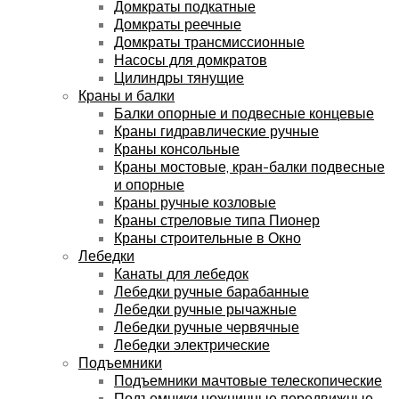
Домкраты подкатные
Домкраты реечные
Домкраты трансмиссионные
Насосы для домкратов
Цилиндры тянущие
Краны и балки
Балки опорные и подвесные концевые
Краны гидравлические ручные
Краны консольные
Краны мостовые, кран-балки подвесные
и опорные
Краны ручные козловые
Краны стреловые типа Пионер
Краны строительные в Окно
Лебедки
Канаты для лебедок
Лебедки ручные барабанные
Лебедки ручные рычажные
Лебедки ручные червячные
Лебедки электрические
Подъемники
Подъемники мачтовые телескопические
Подъемники ножничные передвижные