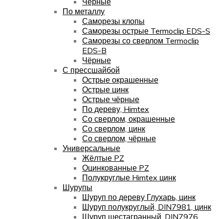
Чёрные
По металлу
Саморезы клопы
Саморезы острые Termoclip EDS-S
Саморезы со сверлом Termoclip
EDS-B
Чёрные
С прессшайбой
Острые окрашенные
Острые цинк
Острые чёрные
По дереву, Himtex
Со сверлом, окрашенные
Со сверлом, цинк
Со сверлом, чёрные
Универсальные
Жёлтые PZ
Оцинкованные PZ
Полукруглые Himtex цинк
Шурупы
Шуруп по дереву Глухарь, цинк
Шуруп полукруглый, DIN7981, цинк
Шуруп шестагранный, DIN7976,