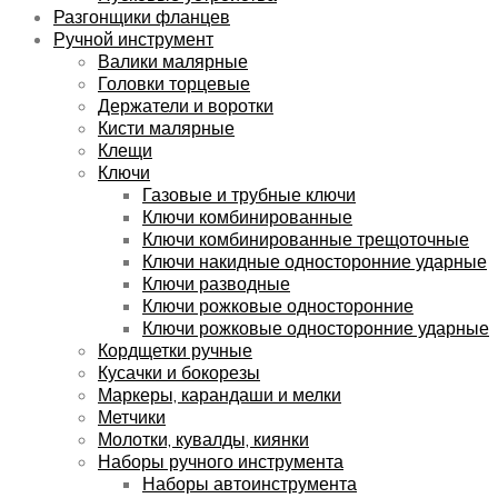
Разгонщики фланцев
Ручной инструмент
Валики малярные
Головки торцевые
Держатели и воротки
Кисти малярные
Клещи
Ключи
Газовые и трубные ключи
Ключи комбинированные
Ключи комбинированные трещоточные
Ключи накидные односторонние ударные
Ключи разводные
Ключи рожковые односторонние
Ключи рожковые односторонние ударные
Кордщетки ручные
Кусачки и бокорезы
Маркеры, карандаши и мелки
Метчики
Молотки, кувалды, киянки
Наборы ручного инструмента
Наборы автоинструмента