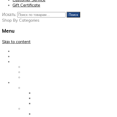
Gift Certificate
Искать:
Поиск
Shop By Categories
Menu
Skip to content
Главная
Каталог
Блог
Left Sidebar
Right Sidebar
Full Width
Media
Gallery
2 Columns
3 Columns
4 Columns
Portfolio
2 Columns