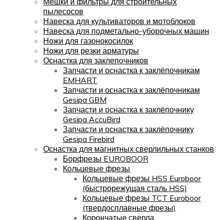
Мешки и фильтры для строительных
пылесосов
Навеска для культиваторов и мотоблоков
Навеска для подметально-уборочных машин
Ножи для газонокосилок
Ножи для резки арматуры
Оснастка для заклепочников
Запчасти и оснастка к заклёпочникам
EMHART
Запчасти и оснастка к заклёпочникам
Gesipa GBM
Запчасти и оснастка к заклёпочнику
Gesipa AccuBird
Запчасти и оснастка к заклёпочнику
Gesipa Firebird
Оснастка для магнитных сверлильных станков
Борфрезы EUROBOOR
Кольцевые фрезы
Кольцевые фрезы HSS Euroboor
(быстрорежущая сталь HSS)
Кольцевые фрезы TCT Euroboor
(твердосплавные фрезы)
Корончатые сверла