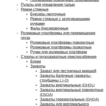
Пульты для управления талью
Ремни стяжные
Буксиры ленточные
Ремни стяжные с затягивающими
ручками
Фалы буксировочные
Роликовые платформы для перемещения
груза
Роликовые платформы поворотные
Роликовые платформы подкатные
Ручки для роликовых платформ
Стропы и грузозахватные приспособления
Блоки
Захваты
Захват для лестничных маршей
Захваты балочные (захваты-
струбцины LJ-Q)
Захваты вертикальные (DHQL)
Захваты вертикальные поворотные
(DSQA)
Захваты горизонтальные (DHQA)
Захваты для вертикального