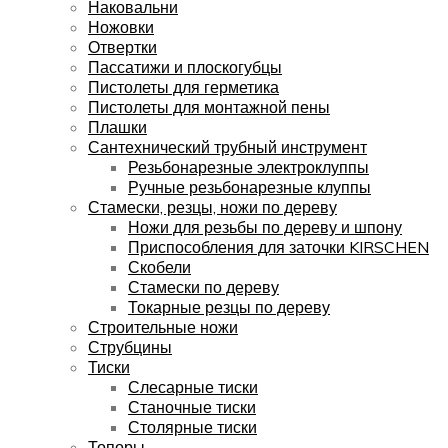
Наковальни
Ножовки
Отвертки
Пассатижи и плоскогубцы
Пистолеты для герметика
Пистолеты для монтажной пены
Плашки
Сантехнический трубный инструмент
Резьбонарезные электроклуппы
Ручные резьбонарезные клуппы
Стамески, резцы, ножи по дереву
Ножи для резьбы по дереву и шпону
Приспособления для заточки KIRSCHEN
Скобели
Стамески по дереву
Токарные резцы по дереву
Строительные ножи
Струбцины
Тиски
Слесарные тиски
Станочные тиски
Столярные тиски
Топоры