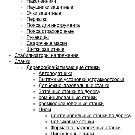
Наколенники
Наушники защитные
Очки защитные
Перчатки
Пояса для инструмента
Пояса страховочные
Рукавицы
Сварочные маски
Щитки защитные
Стабилизаторы напряжения
Станки
Деревообрабатывающие станки
Автоподатчики
Вытяжные установки (стружкоотсосы)
Долбежно-пазовальные станки
Заточные станки по дереву
Комбинированные станки
Кромкооблицовочные станки
Пилы
Ленточнопильные станки по дереву
Лобзиковые станки
Форматно-раскроечные станки
Циркулярные пилы