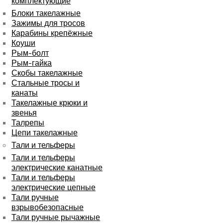
комплектующие
Блоки такелажные
Зажимы для тросов
Карабины крепёжные
Коуши
Рым-болт
Рым-гайка
Скобы такелажные
Стальные тросы и
канаты
Такелажные крюки и
звенья
Талрепы
Цепи такелажные
Тали и тельферы
Тали и тельферы
электрические канатные
Тали и тельферы
электрические цепные
Тали ручные
взрывобезопасные
Тали ручные рычажные