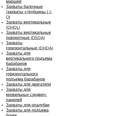
маршей
Захваты балочные
(захваты-струбцины LJ-
Q)
Захваты вертикальные
(DHQL)
Захваты вертикальные
поворотные (DSQA)
Захваты
горизонтальные (DHQA)
Захваты для
вертикального подъема
барабанов
Захваты для
горизонтального
подъема барабанов
Захваты для двигателя
Захваты для
кровельных сэндвич-
панелей
Захваты для опалубки
Захваты для подъема
бочек