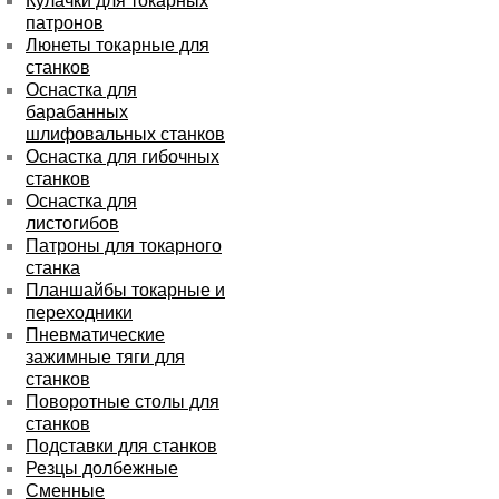
Кулачки для токарных
патронов
Люнеты токарные для
станков
Оснастка для
барабанных
шлифовальных станков
Оснастка для гибочных
станков
Оснастка для
листогибов
Патроны для токарного
станка
Планшайбы токарные и
переходники
Пневматические
зажимные тяги для
станков
Поворотные столы для
станков
Подставки для станков
Резцы долбежные
Сменные