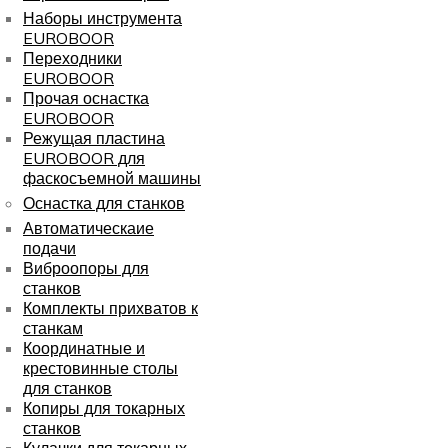
Наборы инструмента
EUROBOOR
Переходники
EUROBOOR
Прочая оснастка
EUROBOOR
Режущая пластина
EUROBOOR для
фаскосъемной машины
Оснастка для станков
Автоматическаие
подачи
Виброопоры для
станков
Комплекты прихватов к
станкам
Координатные и
крестовинные столы
для станков
Копиры для токарных
станков