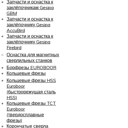
Запчасти и оснастка к
заклёпочникам Gesipa
GBM
Запчасти и оснастка к
заклёпочнику Gesipa
AccuBird
Запчасти и оснастка к
заклёпочнику Gesipa
Firebird
Оснастка для магнитных
сверлильных станков
Борфрезы EUROBOOR
Кольцевые фрезы
Кольцевые фрезы HSS
Euroboor
(быстрорежущая сталь
HSS)
Кольцевые фрезы TCT
Euroboor
(твердосплавные
фрезы)
Корончатые сверла