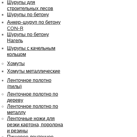
Шурупы для
строительных лесов
Шурупы по бетону
Анкер-шуруп по бетону
CON-R
Шурупы по бетону
Нагель
Шурупы с качельным
кольцом
Хомуты
Хомуты металлические
Ленточное полотно
(пилы)
Ленточное полотно по
дереву
Ленточное полотно по
металлу
Ленточные ножи для
резки картона, поролона
и резины
Пищевое ленточное