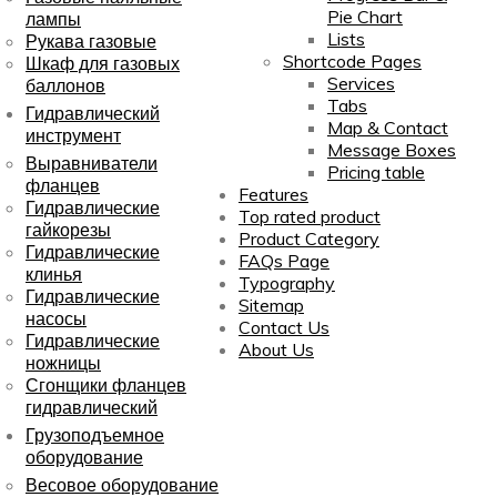
Pie Chart
лампы
Lists
Рукава газовые
Shortcode Pages
Шкаф для газовых
Services
баллонов
Tabs
Гидравлический
Map & Contact
инструмент
Message Boxes
Выравниватели
Pricing table
фланцев
Features
Гидравлические
Top rated product
гайкорезы
Product Category
Гидравлические
FAQs Page
клинья
Typography
Гидравлические
Sitemap
насосы
Contact Us
Гидравлические
About Us
ножницы
Сгонщики фланцев
гидравлический
Грузоподъемное
оборудование
Весовое оборудование