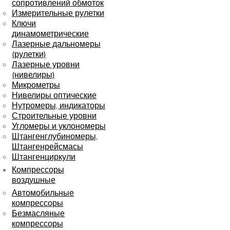
сопротивлений обмоток
Измерительные рулетки
Ключи
динамометрические
Лазерные дальномеры
(рулетки)
Лазерные уровни
(нивелиры)
Микрометры
Нивелиры оптические
Нутромеры, индикаторы
Строительные уровни
Угломеры и уклономеры
Штангенглубиномеры,
Штангенрейсмасы
Штангенциркули
Компрессоры
воздушные
Автомобильные
компрессоры
Безмасляные
компрессоры