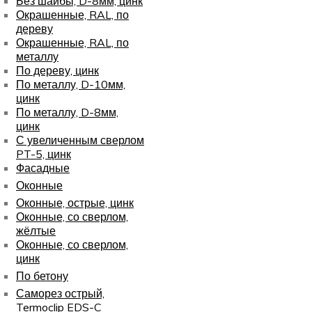
Без шайбы, D-8мм, цинк
Окрашенные, RAL, по
дереву
Окрашенные, RAL, по
металлу
По дереву, цинк
По металлу, D-10мм,
цинк
По металлу, D-8мм,
цинк
С увеличенным сверлом
PT-5, цинк
Фасадные
Оконные
Оконные, острые, цинк
Оконные, со сверлом,
жёлтые
Оконные, со сверлом,
цинк
По бетону
Саморез острый,
Termoclip EDS-C