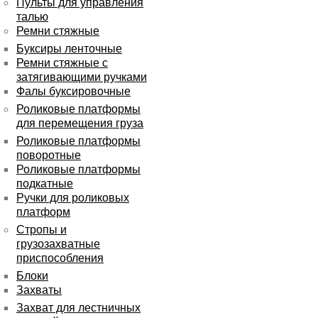
Пульты для управления
талью
Ремни стяжные
Буксиры ленточные
Ремни стяжные с
затягивающими ручками
Фалы буксировочные
Роликовые платформы
для перемещения груза
Роликовые платформы
поворотные
Роликовые платформы
подкатные
Ручки для роликовых
платформ
Стропы и
грузозахватные
приспособления
Блоки
Захваты
Захват для лестничных