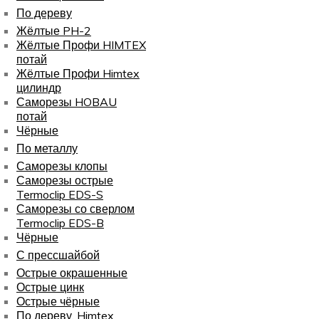
По дереву
Жёлтые PH-2
Жёлтые Профи HIMTEX
потай
Жёлтые Профи Himtex
цилиндр
Саморезы HOBAU
потай
Чёрные
По металлу
Саморезы клопы
Саморезы острые
Termoclip EDS-S
Саморезы со сверлом
Termoclip EDS-B
Чёрные
С прессшайбой
Острые окрашенные
Острые цинк
Острые чёрные
По дереву, Himtex