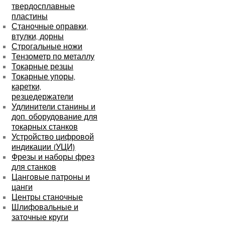
твердосплавные
пластины
Станочные оправки,
втулки, дорны
Строгальные ножи
Тензометр по металлу
Токарные резцы
Токарные упоры,
каретки,
резцедержатели
Удлинители станины и
доп. оборудование для
токарных станков
Устройство цифровой
индикации (УЦИ)
Фрезы и наборы фрез
для станков
Цанговые патроны и
цанги
Центры станочные
Шлифовальные и
заточные круги