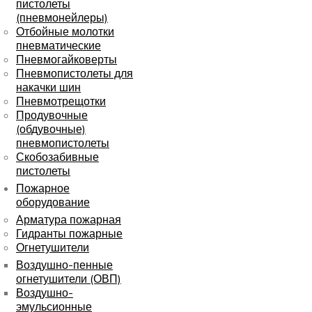
пистолеты
(пневмонейлеры)
Отбойные молотки
пневматические
Пневмогайковерты
Пневмопистолеты для
накачки шин
Пневмотрещотки
Продувочные
(обдувочные)
пневмопистолеты
Скобозабивные
пистолеты
Пожарное
оборудование
Арматура пожарная
Гидранты пожарные
Огнетушители
Воздушно-пенные
огнетушители (ОВП)
Воздушно-
эмульсионные