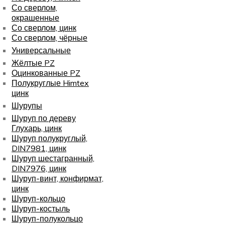
Со сверлом,
окрашенные
Со сверлом, цинк
Со сверлом, чёрные
Универсальные
Жёлтые PZ
Оцинкованные PZ
Полукруглые Himtex
цинк
Шурупы
Шуруп по дереву
Глухарь, цинк
Шуруп полукруглый,
DIN7981, цинк
Шуруп шестагранный,
DIN7976, цинк
Шуруп-винт, конфирмат,
цинк
Шуруп-кольцо
Шуруп-костыль
Шуруп-полукольцо