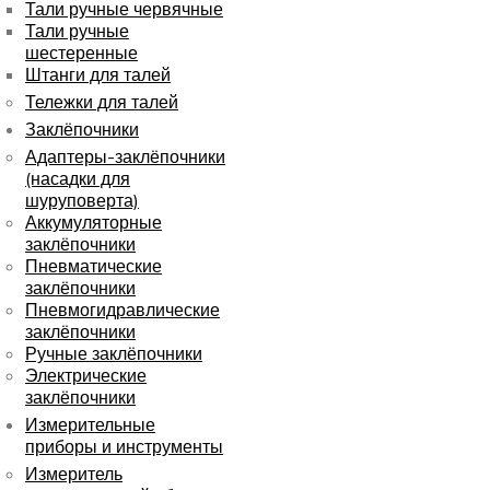
Тали ручные червячные
Тали ручные
шестеренные
Штанги для талей
Тележки для талей
Заклёпочники
Адаптеры-заклёпочники
(насадки для
шуруповерта)
Аккумуляторные
заклёпочники
Пневматические
заклёпочники
Пневмогидравлические
заклёпочники
Ручные заклёпочники
Электрические
заклёпочники
Измерительные
приборы и инструменты
Измеритель