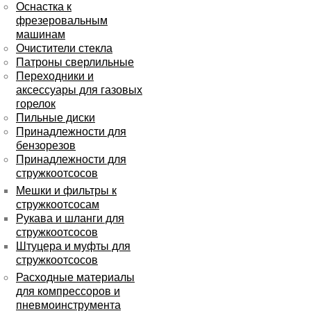
Оснастка к
фрезеровальным
машинам
Очистители стекла
Патроны сверлильные
Переходники и
аксессуары для газовых
горелок
Пильные диски
Принадлежности для
бензорезов
Принадлежности для
стружкоотсосов
Мешки и фильтры к
стружкоотсосам
Рукава и шланги для
стружкоотсосов
Штуцера и муфты для
стружкоотсосов
Расходные материалы
для компрессоров и
пневмоинструмента