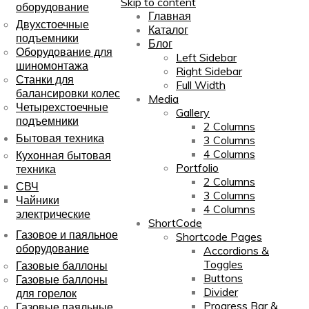
Skip to content
оборудование
Главная
Двухстоечные
Каталог
подъемники
Блог
Оборудование для
Left Sidebar
шиномонтажа
Right Sidebar
Станки для
Full Width
балансировки колес
Media
Четырехстоечные
Gallery
подъемники
2 Columns
Бытовая техника
3 Columns
4 Columns
Кухонная бытовая
Portfolio
техника
2 Columns
СВЧ
3 Columns
Чайники
4 Columns
электрические
ShortCode
Газовое и паяльное
Shortcode Pages
оборудование
Accordions &
Toggles
Газовые баллоны
Buttons
Газовые баллоны
Divider
для горелок
Progress Bar &
Газовые паяльные