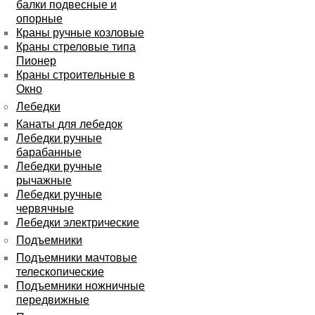
балки подвесные и
опорные
Краны ручные козловые
Краны стреловые типа
Пионер
Краны строительные в
Окно
Лебедки
Канаты для лебедок
Лебедки ручные
барабанные
Лебедки ручные
рычажные
Лебедки ручные
червячные
Лебедки электрические
Подъемники
Подъемники мачтовые
телескопические
Подъемники ножничные
передвижные