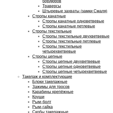
бордюров
Траверсы
Штыревые захваты (замки Смаля)
Стропы канатные
Стропы канатные одноветвевые
Стропы канатные петлевые
Стропы текстильные
Стропы текстильные двухветвевые
Стропы текстильные петлевые
Стропы текстильные
четырехветвевые
Стропы цепные
Стропы цепные двухветвевые
Стропы цепные одноветвевые
Стропы цепные четырехветвевые
Такелаж и комплектующие
Блоки такелажные
Зажимы для тросов
Карабины крепёжные
Коуши
Рым-болт
Рым-гайка
Скобы такелажные