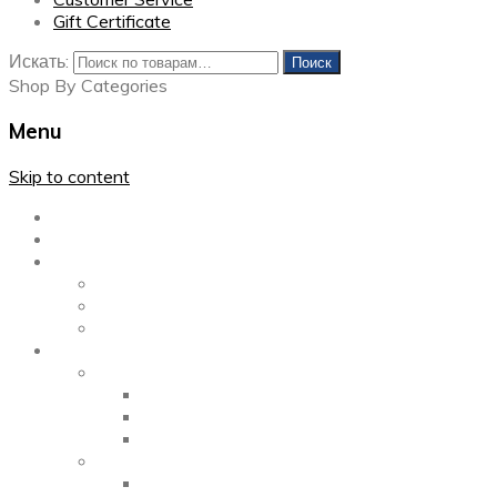
Gift Certificate
Искать:
Поиск
Shop By Categories
Menu
Skip to content
Главная
Каталог
Блог
Left Sidebar
Right Sidebar
Full Width
Media
Gallery
2 Columns
3 Columns
4 Columns
Portfolio
2 Columns