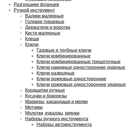
Разгонщики фланцев
Ручной инструмент
Валики малярные
Головки торцевые
Держатели и воротки
Кисти малярные
Клещи
Ключи
Газовые и трубные ключи
Ключи комбинированные
Ключи комбинированные трещоточные
Ключи накидные односторонние ударные
Ключи разводные
Ключи рожковые односторонние
Ключи рожковые односторонние ударные
Кордщетки ручные
Кусачки и бокорезы
Маркеры, карандаши и мелки
Метчики
Молотки, кувалды, киянки
Наборы ручного инструмента
Наборы автоинструмента