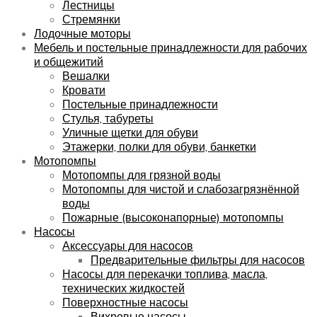
Лестницы
Стремянки
Лодочные моторы
Мебель и постельные принадлежности для рабочих
и общежитий
Вешалки
Кровати
Постельные принадлежности
Стулья, табуреты
Уличные щетки для обуви
Этажерки, полки для обуви, банкетки
Мотопомпы
Мотопомпы для грязной воды
Мотопомпы для чистой и слабозагрязнённой
воды
Пожарные (высоконапорные) мотопомпы
Насосы
Аксессуары для насосов
Предварительные фильтры для насосов
Насосы для перекачки топлива, масла,
технических жидкостей
Поверхностные насосы
Вихревые насосы