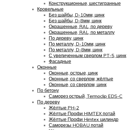
Конструкционные, шестигранные
Кровельные
Без шайбы, D-10мм, цинк
Без шайбы, D-8мм, цинк
Окрашенные, RAL, по дереву
Окрашенные, RAL, по металлу
По дереву, цинк
По металлу, D-10мм, цинк
По металлу, D-8мм, цинк
С увеличенным сверлом PT-5, цинк
Фасадные
Оконные
Оконные, острые, цинк
Оконные, со сверлом, жёлтые
Оконные, со сверлом, цинк
По бетону
Саморез острый, Termoclip EDS-C
По дереву
Жёлтые PH-2
Жёлтые Профи HIMTEX потай
Жёлтые Профи Himtex цилиндр
Саморезы HOBAU потай