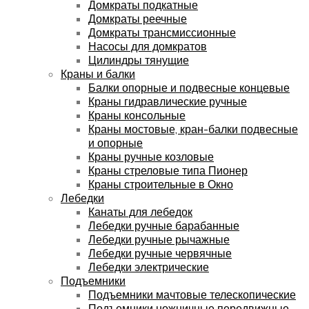
Домкраты подкатные
Домкраты реечные
Домкраты трансмиссионные
Насосы для домкратов
Цилиндры тянущие
Краны и балки
Балки опорные и подвесные концевые
Краны гидравлические ручные
Краны консольные
Краны мостовые, кран-балки подвесные
и опорные
Краны ручные козловые
Краны стреловые типа Пионер
Краны строительные в Окно
Лебедки
Канаты для лебедок
Лебедки ручные барабанные
Лебедки ручные рычажные
Лебедки ручные червячные
Лебедки электрические
Подъемники
Подъемники мачтовые телескопические
Подъемники ножничные передвижные