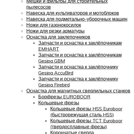
Мешки и фильтры для строительных
пылесосов
Навеска для культиваторов и мотоблоков
Навеска для подметально-уборочных машин
Ножи для газонокосилок
Ножи для резки арматуры
Оснастка для заклепочников
Запчасти и оснастка к заклёпочникам
EMHART
Запчасти и оснастка к заклёпочникам
Gesipa GBM
Запчасти и оснастка к заклёпочнику
Gesipa AccuBird
Запчасти и оснастка к заклёпочнику
Gesipa Firebird
Оснастка для магнитных сверлильных станков
Борфрезы EUROBOOR
Кольцевые фрезы
Кольцевые фрезы HSS Euroboor
(быстрорежущая сталь HSS)
Кольцевые фрезы TCT Euroboor
(твердосплавные фрезы)
Корончатые сверла