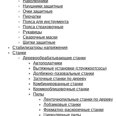
Наколенники
Наушники защитные
Очки защитные
Перчатки
Пояса для инструмента
Пояса страховочные
Рукавицы
Сварочные маски
Щитки защитные
Стабилизаторы напряжения
Станки
Деревообрабатывающие станки
Автоподатчики
Вытяжные установки (стружкоотсосы)
Долбежно-пазовальные станки
Заточные станки по дереву
Комбинированные станки
Кромкооблицовочные станки
Пилы
Ленточнопильные станки по дереву
Лобзиковые станки
Форматно-раскроечные станки
Циркулярные пилы