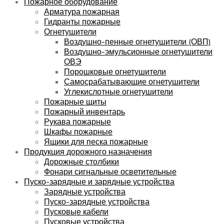
Пожарное оборудование
Арматура пожарная
Гидранты пожарные
Огнетушители
Воздушно-пенные огнетушители (ОВП)
Воздушно-эмульсионные огнетушители
ОВЭ
Порошковые огнетушители
Самосрабатывающие огнетушители
Углекислотные огнетушители
Пожарные щиты
Пожарный инвентарь
Рукава пожарные
Шкафы пожарные
Ящики для песка пожарные
Продукция дорожного назначения
Дорожные столбики
Фонари сигнальные осветительные
Пуско-зарядные и зарядные устройства
Зарядные устройства
Пуско-зарядные устройства
Пусковые кабели
Пусковые устройства