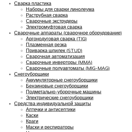
Сварка пластика
Наборы для сварки линолеума
Раструбная сварка
Сварочные экструдеры
Электромуфтовая сварка
Сварочные аппараты (сварочное оборудование)
Аргонодуговая сварка (TIG)
Плазменная резка
Приварка шпилек (STUD)
Сварочная автоматизация
Сварочные инверторы (MMA)
Сварочные полуавтоматы (MIG-MAG)
Снегоуборщики
Аккумуляторные снегоуборщики
Бензиновые снегоуборщики
Подметально-уборочные машины
Электрические снегоуборщики
Средства индивидуальной защиты
Аптечки и антисептики
Каски
Краги
Маски и респираторы