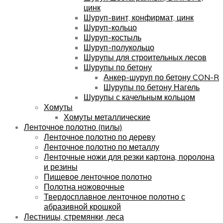
цинк
Шуруп-винт, конфирмат, цинк
Шуруп-кольцо
Шуруп-костыль
Шуруп-полукольцо
Шурупы для строительных лесов
Шурупы по бетону
Анкер-шуруп по бетону CON-R
Шурупы по бетону Нагель
Шурупы с качельным кольцом
Хомуты
Хомуты металлические
Ленточное полотно (пилы)
Ленточное полотно по дереву
Ленточное полотно по металлу
Ленточные ножи для резки картона, поролона
и резины
Пищевое ленточное полотно
Полотна ножовочные
Твердосплавное ленточное полотно с
абразивной крошкой
Лестницы, стремянки, леса