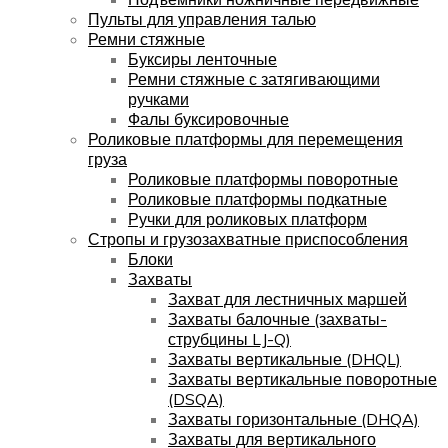
Пульты для управления талью
Ремни стяжные
Буксиры ленточные
Ремни стяжные с затягивающими
ручками
Фалы буксировочные
Роликовые платформы для перемещения
груза
Роликовые платформы поворотные
Роликовые платформы подкатные
Ручки для роликовых платформ
Стропы и грузозахватные приспособления
Блоки
Захваты
Захват для лестничных маршей
Захваты балочные (захваты-
струбцины LJ-Q)
Захваты вертикальные (DHQL)
Захваты вертикальные поворотные
(DSQA)
Захваты горизонтальные (DHQA)
Захваты для вертикального