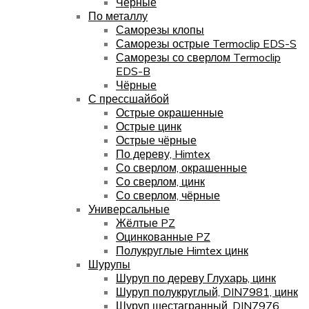
Чёрные
По металлу
Саморезы клопы
Саморезы острые Termoclip EDS-S
Саморезы со сверлом Termoclip
EDS-B
Чёрные
С прессшайбой
Острые окрашенные
Острые цинк
Острые чёрные
По дереву, Himtex
Со сверлом, окрашенные
Со сверлом, цинк
Со сверлом, чёрные
Универсальные
Жёлтые PZ
Оцинкованные PZ
Полукруглые Himtex цинк
Шурупы
Шуруп по дереву Глухарь, цинк
Шуруп полукруглый, DIN7981, цинк
Шуруп шестагранный, DIN7976,