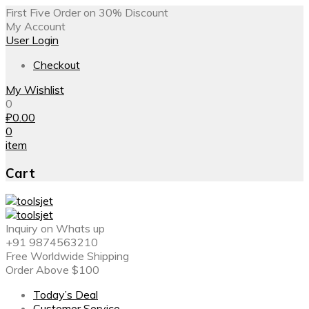
First Five Order on 30% Discount
My Account
User Login
Checkout
My Wishlist
0
₽
0.00
0
item
Cart
Inquiry on Whats up
+91 9874563210
Free Worldwide Shipping
Order Above $100
Today’s Deal
Customer Service