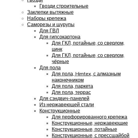
Гвозди строительные
Заклепки вытяжные
Наборы крепежа
Саморезы и шурупы
Для ГВЛ
Для гипсокартона
Для ГКЛ, потайные, со сверлом,
цинк
Для ГКЛ, потайные, со сверлом,
чёрные
Для пола
Для пола, Himtex, с алмазным
наконечником
Для пола, паркета
Для пола, террас
Для сэндвич-панелей
Из нержавеющей стали
Конструкционные
Для перфорированного крепежа
Конструкционные, нержавеющие
Конструкционные, потайные
Конструкционные, с прессшайбой