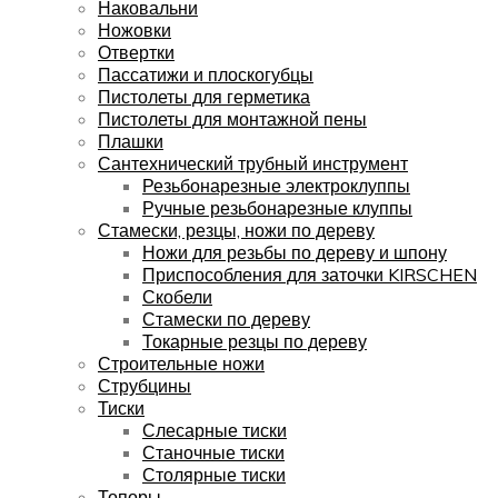
Наковальни
Ножовки
Отвертки
Пассатижи и плоскогубцы
Пистолеты для герметика
Пистолеты для монтажной пены
Плашки
Сантехнический трубный инструмент
Резьбонарезные электроклуппы
Ручные резьбонарезные клуппы
Стамески, резцы, ножи по дереву
Ножи для резьбы по дереву и шпону
Приспособления для заточки KIRSCHEN
Скобели
Стамески по дереву
Токарные резцы по дереву
Строительные ножи
Струбцины
Тиски
Слесарные тиски
Станочные тиски
Столярные тиски
Топоры