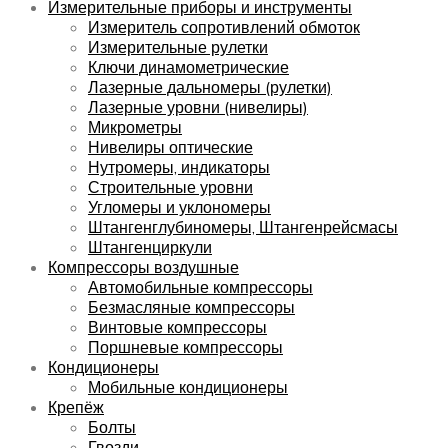
Измерительные приборы и инструменты
Измеритель сопротивлений обмоток
Измерительные рулетки
Ключи динамометрические
Лазерные дальномеры (рулетки)
Лазерные уровни (нивелиры)
Микрометры
Нивелиры оптические
Нутромеры, индикаторы
Строительные уровни
Угломеры и уклономеры
Штангенглубиномеры, Штангенрейсмасы
Штангенциркули
Компрессоры воздушные
Автомобильные компрессоры
Безмасляные компрессоры
Винтовые компрессоры
Поршневые компрессоры
Кондиционеры
Мобильные кондиционеры
Крепёж
Болты
Гвозди