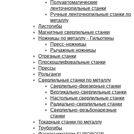
Полуавтоматические
ленточнопильные станки
Ручные ленточнопильные станки по
металлу
Листогибы
Магнитные сверлильные станки
Ножницы по металлу - Гильотины
Пресс-ножницы
Рычажные ножницы
Отрезные станки
Плоскошлифовальные станки
Прессы
Рольганги
Сверлильные станки по металлу
Cверлильно-фрезерные станки
Вертикально-сверлильные станки
Настольные сверлильные станки
Радиально-сверлильные станки
Сверлильно-резьбонарезные
станки
Токарные станки по металлу
Трубогибы
Фаскосниматели EUROBOOR