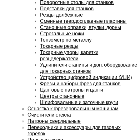
Поворотные столы для станков
Подставки для станков
Резцы долбежные
Сменные твердосплавные пластины
Станочные оправки, втулки, дорны
Строгальные ножи
Тензометр по металлу
Токарные резцы
Токарные упоры, каретки,
резцедержатели
Удлинители станины и доп. оборудование
для токарных станков
Устройство цифровой индикации (УЦИ)
Фрезы и наборы фрез для станков
Цанговые патроны и цанги
Центры станочные
Шлифовальные и заточные круги
Оснастка к фрезеровальным машинам
Очистители стекла
Патроны сверлильные
Переходники и аксессуары для газовых
горелок
Пильные диски