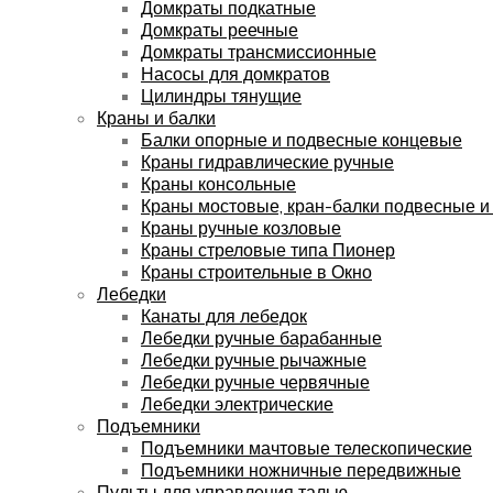
Домкраты подкатные
Домкраты реечные
Домкраты трансмиссионные
Насосы для домкратов
Цилиндры тянущие
Краны и балки
Балки опорные и подвесные концевые
Краны гидравлические ручные
Краны консольные
Краны мостовые, кран-балки подвесные и
Краны ручные козловые
Краны стреловые типа Пионер
Краны строительные в Окно
Лебедки
Канаты для лебедок
Лебедки ручные барабанные
Лебедки ручные рычажные
Лебедки ручные червячные
Лебедки электрические
Подъемники
Подъемники мачтовые телескопические
Подъемники ножничные передвижные
Пульты для управления талью