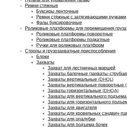
Ремни стяжные
Буксиры ленточные
Ремни стяжные с затягивающими ручками
Фалы буксировочные
Роликовые платформы для перемещения груза
Роликовые платформы поворотные
Роликовые платформы подкатные
Ручки для роликовых платформ
Стропы и грузозахватные приспособления
Блоки
Захваты
Захват для лестничных маршей
Захваты балочные (захваты-струбци
Захваты вертикальные (DHQL)
Захваты вертикальные поворотные 
Захваты горизонтальные (DHQA)
Захваты для вертикального подъема
Захваты для горизонтального подъе
Захваты для двигателя
Захваты для кровельных сэндвич-па
Захваты для опалубки
Захваты для подъема бочек