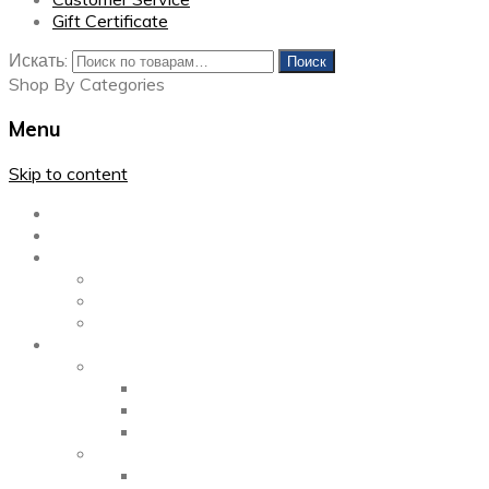
Gift Certificate
Искать:
Поиск
Shop By Categories
Menu
Skip to content
Главная
Каталог
Блог
Left Sidebar
Right Sidebar
Full Width
Media
Gallery
2 Columns
3 Columns
4 Columns
Portfolio
2 Columns