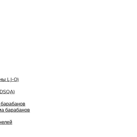
ны LJ-Q)
(DSQA)
 барабанов
ма барабанов
нелей