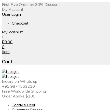
First Five Order on 30% Discount
My Account
User Login
Checkout
My Wishlist
0
₽
0.00
0
item
Cart
Inquiry on Whats up
+91 9874563210
Free Worldwide Shipping
Order Above $100
Today’s Deal
Customer Service