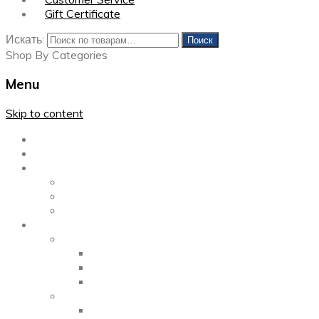
Gift Certificate
Искать:
Поиск
Shop By Categories
Menu
Skip to content
Главная
Каталог
Блог
Left Sidebar
Right Sidebar
Full Width
Media
Gallery
2 Columns
3 Columns
4 Columns
Portfolio
2 Columns