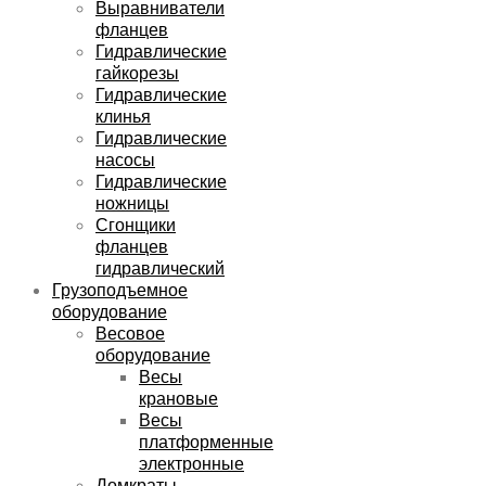
Выравниватели
фланцев
Гидравлические
гайкорезы
Гидравлические
клинья
Гидравлические
насосы
Гидравлические
ножницы
Сгонщики
фланцев
гидравлический
Грузоподъемное
оборудование
Весовое
оборудование
Весы
крановые
Весы
платформенные
электронные
Домкраты