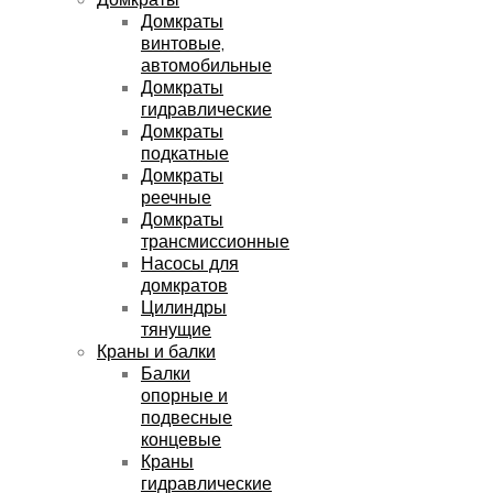
Домкраты
винтовые,
автомобильные
Домкраты
гидравлические
Домкраты
подкатные
Домкраты
реечные
Домкраты
трансмиссионные
Насосы для
домкратов
Цилиндры
тянущие
Краны и балки
Балки
опорные и
подвесные
концевые
Краны
гидравлические