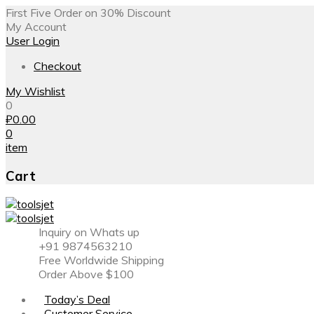
First Five Order on 30% Discount
My Account
User Login
Checkout
My Wishlist
0
₽
0.00
0
item
Cart
Inquiry on Whats up
+91 9874563210
Free Worldwide Shipping
Order Above $100
Today’s Deal
Customer Service