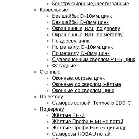
Конструкционные, шестигранные
Кровельные
Без шайбы, D-10мм, цинк
Без шайбы, D-8мм, цинк
Окрашенные, RAL, по дереву
Окрашенные, RAL, по металлу
По дереву, цинк
По металлу, D-10мм, цинк
По металлу, D-8мм, цинк
С увеличенным сверлом PT-5, цинк
Фасадные
Оконные
Оконные, острые, цинк
Оконные, со сверлом, жёлтые
Оконные, со сверлом, цинк
По бетону
Саморез острый, Termoclip EDS-C
По дереву
Жёлтые PH-2
Жёлтые Профи HIMTEX потай
Жёлтые Профи Himtex цилиндр
Саморезы HOBAU потай