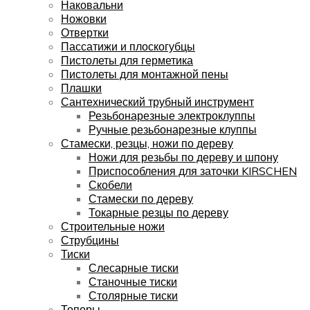
Наковальни
Ножовки
Отвертки
Пассатижи и плоскогубцы
Пистолеты для герметика
Пистолеты для монтажной пены
Плашки
Сантехнический трубный инструмент
Резьбонарезные электроклуппы
Ручные резьбонарезные клуппы
Стамески, резцы, ножи по дереву
Ножи для резьбы по дереву и шпону
Приспособления для заточки KIRSCHEN
Скобели
Стамески по дереву
Токарные резцы по дереву
Строительные ножи
Струбцины
Тиски
Слесарные тиски
Станочные тиски
Столярные тиски
Топоры