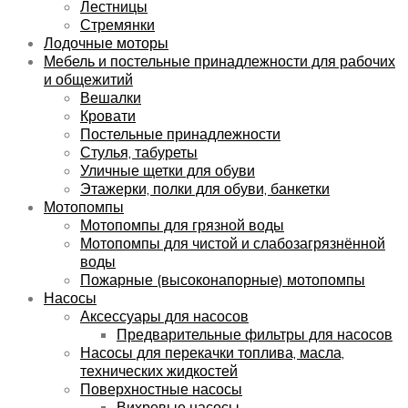
Лестницы
Стремянки
Лодочные моторы
Мебель и постельные принадлежности для рабочих
и общежитий
Вешалки
Кровати
Постельные принадлежности
Стулья, табуреты
Уличные щетки для обуви
Этажерки, полки для обуви, банкетки
Мотопомпы
Мотопомпы для грязной воды
Мотопомпы для чистой и слабозагрязнённой
воды
Пожарные (высоконапорные) мотопомпы
Насосы
Аксессуары для насосов
Предварительные фильтры для насосов
Насосы для перекачки топлива, масла,
технических жидкостей
Поверхностные насосы
Вихревые насосы