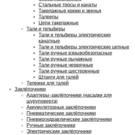
Стальные тросы и канаты
Такелажные крюки и звенья
Талрепы
Цепи такелажные
Тали и тельферы
Тали и тельферы электрические
канатные
Тали и тельферы электрические цепные
Тали ручные взрывобезопасные
Тали ручные рычажные
Тали ручные червячные
Тали ручные шестеренные
Штанги для талей
Тележки для талей
Заклёпочники
Адаптеры-заклёпочники (насадки для
шуруповерта)
Аккумуляторные заклёпочники
Пневматические заклёпочники
Пневмогидравлические заклёпочники
Ручные заклёпочники
Электрические заклёпочники