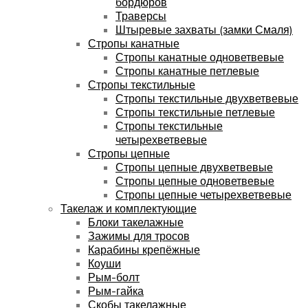
бордюров
Траверсы
Штыревые захваты (замки Смаля)
Стропы канатные
Стропы канатные одноветвевые
Стропы канатные петлевые
Стропы текстильные
Стропы текстильные двухветвевые
Стропы текстильные петлевые
Стропы текстильные
четырехветвевые
Стропы цепные
Стропы цепные двухветвевые
Стропы цепные одноветвевые
Стропы цепные четырехветвевые
Такелаж и комплектующие
Блоки такелажные
Зажимы для тросов
Карабины крепёжные
Коуши
Рым-болт
Рым-гайка
Скобы такелажные