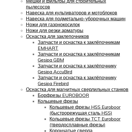
Мешки и фильтры для строительных
пылесосов
Навеска для культиваторов и мотоблоков
Навеска для подметально-уборочных машин
Ножи для газонокосилок
Ножи для резки арматуры
Оснастка для заклепочников
Запчасти и оснастка к заклёпочникам
EMHART
Запчасти и оснастка к заклёпочникам
Gesipa GBM
Запчасти и оснастка к заклёпочнику
Gesipa AccuBird
Запчасти и оснастка к заклёпочнику
Gesipa Firebird
Оснастка для магнитных сверлильных станков
Борфрезы EUROBOOR
Кольцевые фрезы
Кольцевые фрезы HSS Euroboor
(быстрорежущая сталь HSS)
Кольцевые фрезы TCT Euroboor
(твердосплавные фрезы)
Корончатые сверла