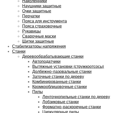
Наколенники
Наушники защитные
Очки защитные
Перчатки
Пояса для инструмента
Пояса страховочные
Рукавицы
Сварочные маски
Щитки защитные
Стабилизаторы напряжения
Станки
Деревообрабатывающие станки
Автоподатчики
Вытяжные установки (стружкоотсосы)
Долбежно-пазовальные станки
Заточные станки по дереву
Комбинированные станки
Кромкооблицовочные станки
Пилы
Ленточнопильные станки по дереву
Лобзиковые станки
Форматно-раскроечные станки
Циркулярные пилы