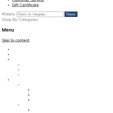
Gift Certificate
Искать:
Поиск
Shop By Categories
Menu
Skip to content
Главная
Каталог
Блог
Left Sidebar
Right Sidebar
Full Width
Media
Gallery
2 Columns
3 Columns
4 Columns
Portfolio
2 Columns