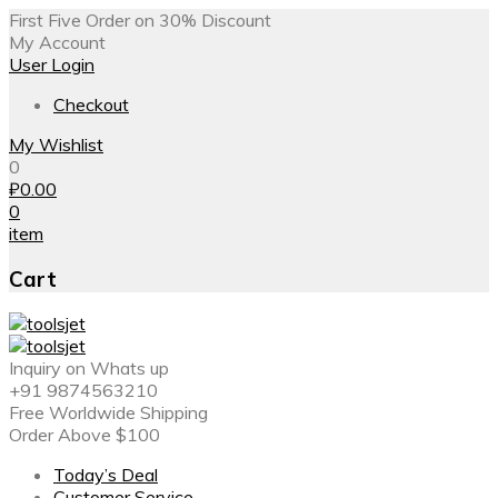
First Five Order on 30% Discount
My Account
User Login
Checkout
My Wishlist
0
₽
0.00
0
item
Cart
Inquiry on Whats up
+91 9874563210
Free Worldwide Shipping
Order Above $100
Today’s Deal
Customer Service