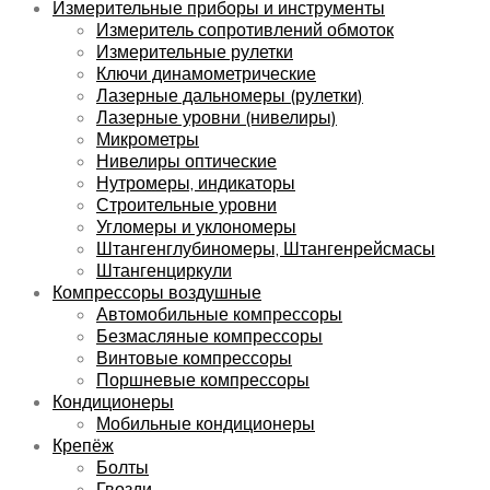
Измерительные приборы и инструменты
Измеритель сопротивлений обмоток
Измерительные рулетки
Ключи динамометрические
Лазерные дальномеры (рулетки)
Лазерные уровни (нивелиры)
Микрометры
Нивелиры оптические
Нутромеры, индикаторы
Строительные уровни
Угломеры и уклономеры
Штангенглубиномеры, Штангенрейсмасы
Штангенциркули
Компрессоры воздушные
Автомобильные компрессоры
Безмасляные компрессоры
Винтовые компрессоры
Поршневые компрессоры
Кондиционеры
Мобильные кондиционеры
Крепёж
Болты
Гвозди