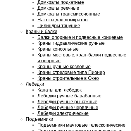
Домкраты подкатные
Домкраты реечные
Домкраты трансмиссионные
Насосы для домкратов
Цилиндры тянущие
Краны и балки
Балки опорные и подвесные концевые
Краны гидравлические ручные
Краны консольные
Краны мостовые, кран-балки подвесные
и опорные
Краны ручные козловые
Краны стреловые типа Пионер
Краны строительные в Окно
Лебедки
Канаты для лебедок
Лебедки ручные барабанные
Лебедки ручные рычажные
Лебедки ручные червячные
Лебедки электрические
Подъемники
Подъемники мачтовые телескопические
Подъемники ножничные передвижные