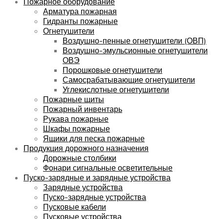
Пожарное оборудование
Арматура пожарная
Гидранты пожарные
Огнетушители
Воздушно-пенные огнетушители (ОВП)
Воздушно-эмульсионные огнетушители
ОВЭ
Порошковые огнетушители
Самосрабатывающие огнетушители
Углекислотные огнетушители
Пожарные щиты
Пожарный инвентарь
Рукава пожарные
Шкафы пожарные
Ящики для песка пожарные
Продукция дорожного назначения
Дорожные столбики
Фонари сигнальные осветительные
Пуско-зарядные и зарядные устройства
Зарядные устройства
Пуско-зарядные устройства
Пусковые кабели
Пусковые устройства