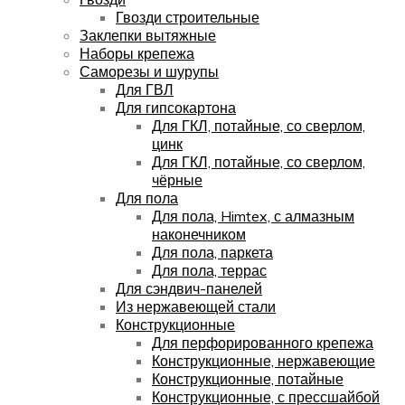
Гвозди строительные
Заклепки вытяжные
Наборы крепежа
Саморезы и шурупы
Для ГВЛ
Для гипсокартона
Для ГКЛ, потайные, со сверлом,
цинк
Для ГКЛ, потайные, со сверлом,
чёрные
Для пола
Для пола, Himtex, с алмазным
наконечником
Для пола, паркета
Для пола, террас
Для сэндвич-панелей
Из нержавеющей стали
Конструкционные
Для перфорированного крепежа
Конструкционные, нержавеющие
Конструкционные, потайные
Конструкционные, с прессшайбой