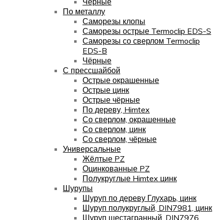
Чёрные
По металлу
Саморезы клопы
Саморезы острые Termoclip EDS-S
Саморезы со сверлом Termoclip
EDS-B
Чёрные
С прессшайбой
Острые окрашенные
Острые цинк
Острые чёрные
По дереву, Himtex
Со сверлом, окрашенные
Со сверлом, цинк
Со сверлом, чёрные
Универсальные
Жёлтые PZ
Оцинкованные PZ
Полукруглые Himtex цинк
Шурупы
Шуруп по дереву Глухарь, цинк
Шуруп полукруглый, DIN7981, цинк
Шуруп шестагранный, DIN7976,