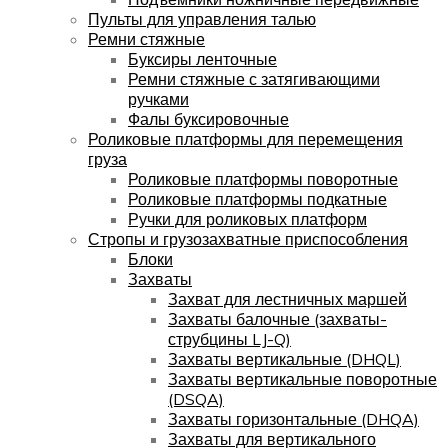
Пульты для управления талью
Ремни стяжные
Буксиры ленточные
Ремни стяжные с затягивающими
ручками
Фалы буксировочные
Роликовые платформы для перемещения
груза
Роликовые платформы поворотные
Роликовые платформы подкатные
Ручки для роликовых платформ
Стропы и грузозахватные приспособления
Блоки
Захваты
Захват для лестничных маршей
Захваты балочные (захваты-
струбцины LJ-Q)
Захваты вертикальные (DHQL)
Захваты вертикальные поворотные
(DSQA)
Захваты горизонтальные (DHQA)
Захваты для вертикального