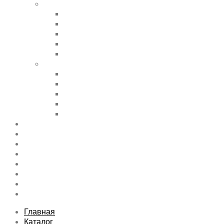
Shortcode Pages
Accordions & Toggles
Buttons
Divider
Progress Bar & Pie Chart
Lists
Shortcode Pages
Services
Tabs
Map & Contact
Message Boxes
Pricing table
Features
Top rated product
Product Category
FAQs Page
Typography
Sitemap
Contact Us
About Us
Главная
Каталог