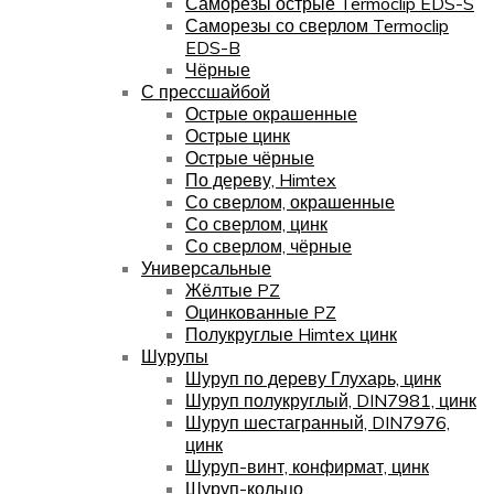
Саморезы острые Termoclip EDS-S
Саморезы со сверлом Termoclip
EDS-B
Чёрные
С прессшайбой
Острые окрашенные
Острые цинк
Острые чёрные
По дереву, Himtex
Со сверлом, окрашенные
Со сверлом, цинк
Со сверлом, чёрные
Универсальные
Жёлтые PZ
Оцинкованные PZ
Полукруглые Himtex цинк
Шурупы
Шуруп по дереву Глухарь, цинк
Шуруп полукруглый, DIN7981, цинк
Шуруп шестагранный, DIN7976,
цинк
Шуруп-винт, конфирмат, цинк
Шуруп-кольцо