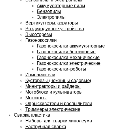
Аккумуляторные пилы
Бензопилы
Электропилы
Вертикуттеры, аэраторы
Воздуходувные устройства
Высоторезы
Газонокосилки
Газонокосилки аккумуляторные
Газонокосилки бензиновые
Газонокосилки механические
Газонокосилки электрические
Газонокосилки-роботы
Измельчители
Кусторезы (ножницы садовые)
Минитракторы и райдеры
Мотоблоки и культиваторы
Мотокосы
Опрыскиватели и распылители
Триммеры электрические
Сварка пластика
Наборы для сварки линолеума
Раструбная сварка