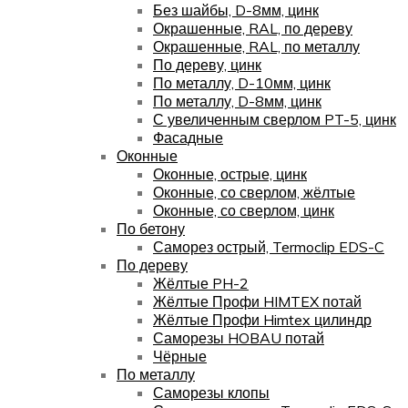
Без шайбы, D-8мм, цинк
Окрашенные, RAL, по дереву
Окрашенные, RAL, по металлу
По дереву, цинк
По металлу, D-10мм, цинк
По металлу, D-8мм, цинк
С увеличенным сверлом PT-5, цинк
Фасадные
Оконные
Оконные, острые, цинк
Оконные, со сверлом, жёлтые
Оконные, со сверлом, цинк
По бетону
Саморез острый, Termoclip EDS-C
По дереву
Жёлтые PH-2
Жёлтые Профи HIMTEX потай
Жёлтые Профи Himtex цилиндр
Саморезы HOBAU потай
Чёрные
По металлу
Саморезы клопы