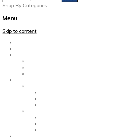
Shop By Categories
Menu
Skip to content
Главная
Каталог
Блог
Left Sidebar
Right Sidebar
Full Width
Media
Gallery
2 Columns
3 Columns
4 Columns
Portfolio
2 Columns
3 Columns
4 Columns
ShortCode