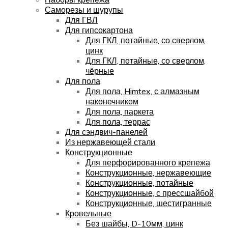
Саморезы и шурупы
Для ГВЛ
Для гипсокартона
Для ГКЛ, потайные, со сверлом,
цинк
Для ГКЛ, потайные, со сверлом,
чёрные
Для пола
Для пола, Himtex, с алмазным
наконечником
Для пола, паркета
Для пола, террас
Для сэндвич-панелей
Из нержавеющей стали
Конструкционные
Для перфорированного крепежа
Конструкционные, нержавеющие
Конструкционные, потайные
Конструкционные, с прессшайбой
Конструкционные, шестигранные
Кровельные
Без шайбы, D-10мм, цинк