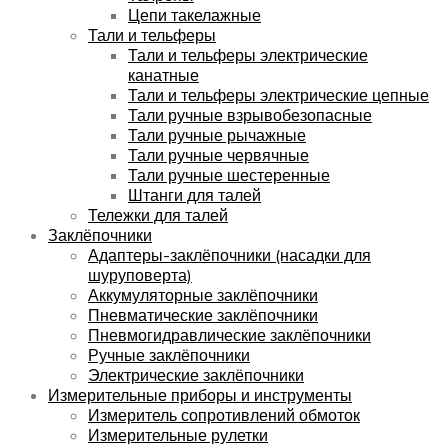
Цепи такелажные
Тали и тельферы
Тали и тельферы электрические
канатные
Тали и тельферы электрические цепные
Тали ручные взрывобезопасные
Тали ручные рычажные
Тали ручные червячные
Тали ручные шестеренные
Штанги для талей
Тележки для талей
Заклёпочники
Адаптеры-заклёпочники (насадки для
шуруповерта)
Аккумуляторные заклёпочники
Пневматические заклёпочники
Пневмогидравлические заклёпочники
Ручные заклёпочники
Электрические заклёпочники
Измерительные приборы и инструменты
Измеритель сопротивлений обмоток
Измерительные рулетки