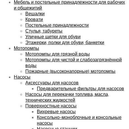
Мебель и постельные принадлежности для рабочих
и общежитий
Вешалки
Кровати
Постельные принадлежности
Стулья, табуреты
Уличные щетки для обуви
Этажерки, полки для обуви, банкетки
Мотопомпы
Мотопомпы для грязной воды
Мотопомпы для чистой и слабозагрязнённой
воды
Пожарные (высоконапорные) мотопомпы
Насосы
Аксессуары для насосов
Предварительные фильтры для насосов
Насосы для перекачки топлива, масла,
технических жидкостей
Поверхностные насосы
Вихревые насосы
Консольно-моноблочные и консольные
насосы
Насосные станции