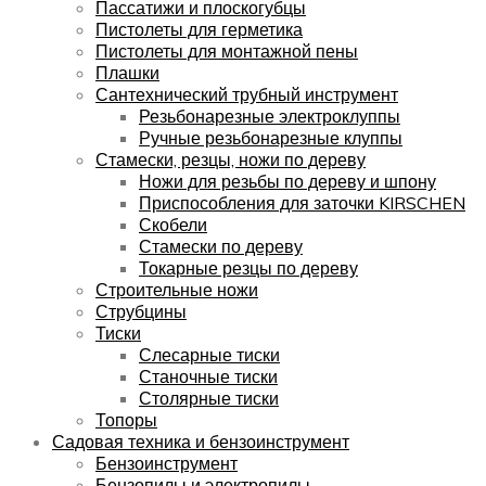
Пассатижи и плоскогубцы
Пистолеты для герметика
Пистолеты для монтажной пены
Плашки
Сантехнический трубный инструмент
Резьбонарезные электроклуппы
Ручные резьбонарезные клуппы
Стамески, резцы, ножи по дереву
Ножи для резьбы по дереву и шпону
Приспособления для заточки KIRSCHEN
Скобели
Стамески по дереву
Токарные резцы по дереву
Строительные ножи
Струбцины
Тиски
Слесарные тиски
Станочные тиски
Столярные тиски
Топоры
Садовая техника и бензоинструмент
Бензоинструмент
Бензопилы и электропилы