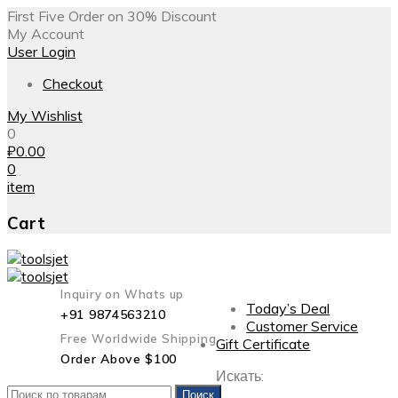
First Five Order on 30% Discount
My Account
User Login
Checkout
My Wishlist
0
₽
0.00
0
item
Cart
Inquiry on Whats up
Today’s Deal
+91 9874563210
Customer Service
Free Worldwide Shipping
Gift Certificate
Order Above $100
Искать:
Поиск