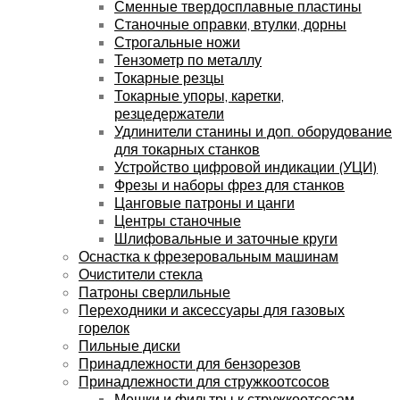
Сменные твердосплавные пластины
Станочные оправки, втулки, дорны
Строгальные ножи
Тензометр по металлу
Токарные резцы
Токарные упоры, каретки,
резцедержатели
Удлинители станины и доп. оборудование
для токарных станков
Устройство цифровой индикации (УЦИ)
Фрезы и наборы фрез для станков
Цанговые патроны и цанги
Центры станочные
Шлифовальные и заточные круги
Оснастка к фрезеровальным машинам
Очистители стекла
Патроны сверлильные
Переходники и аксессуары для газовых
горелок
Пильные диски
Принадлежности для бензорезов
Принадлежности для стружкоотсосов
Мешки и фильтры к стружкоотсосам