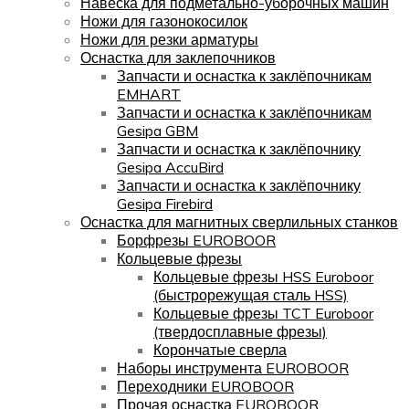
Навеска для подметально-уборочных машин
Ножи для газонокосилок
Ножи для резки арматуры
Оснастка для заклепочников
Запчасти и оснастка к заклёпочникам
EMHART
Запчасти и оснастка к заклёпочникам
Gesipa GBM
Запчасти и оснастка к заклёпочнику
Gesipa AccuBird
Запчасти и оснастка к заклёпочнику
Gesipa Firebird
Оснастка для магнитных сверлильных станков
Борфрезы EUROBOOR
Кольцевые фрезы
Кольцевые фрезы HSS Euroboor
(быстрорежущая сталь HSS)
Кольцевые фрезы TCT Euroboor
(твердосплавные фрезы)
Корончатые сверла
Наборы инструмента EUROBOOR
Переходники EUROBOOR
Прочая оснастка EUROBOOR