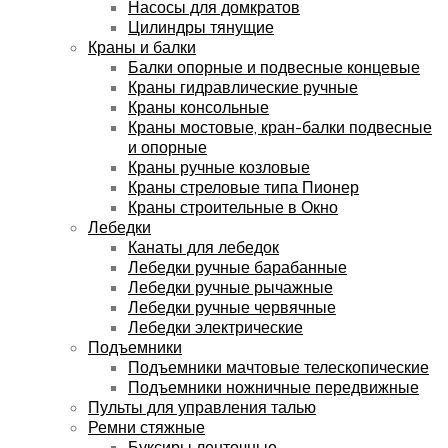
Насосы для домкратов
Цилиндры тянущие
Краны и балки
Балки опорные и подвесные концевые
Краны гидравлические ручные
Краны консольные
Краны мостовые, кран-балки подвесные
и опорные
Краны ручные козловые
Краны стреловые типа Пионер
Краны строительные в Окно
Лебедки
Канаты для лебедок
Лебедки ручные барабанные
Лебедки ручные рычажные
Лебедки ручные червячные
Лебедки электрические
Подъемники
Подъемники мачтовые телескопические
Подъемники ножничные передвижные
Пульты для управления талью
Ремни стяжные
Буксиры ленточные