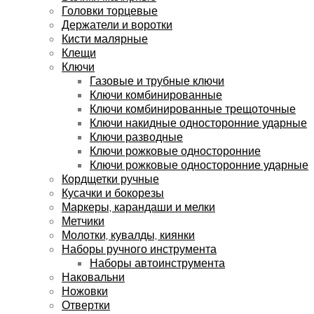
Головки торцевые
Держатели и воротки
Кисти малярные
Клещи
Ключи
Газовые и трубные ключи
Ключи комбинированные
Ключи комбинированные трещоточные
Ключи накидные односторонние ударные
Ключи разводные
Ключи рожковые односторонние
Ключи рожковые односторонние ударные
Кордщетки ручные
Кусачки и бокорезы
Маркеры, карандаши и мелки
Метчики
Молотки, кувалды, киянки
Наборы ручного инструмента
Наборы автоинструмента
Наковальни
Ножовки
Отвертки