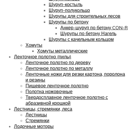
Шуруп-костыль
Шуруп-полукольцо
Шурупы для строительных лесов
Шурупы по бетону
Анкер-шуруп по бетону CON-R
Шурупы по бетону Нагель
Шурупы с качельным кольцом
Хомуты
Хомуты металлические
Ленточное полотно (пилы)
Ленточное полотно по дереву
Ленточное полотно по металлу
Ленточные ножи для резки картона, поролона
и резины
Пищевое ленточное полотно
Полотна ножовочные
Твердосплавное ленточное полотно с
абразивной крошкой
Лестницы, стремянки, леса
Лестницы
Стремянки
Лодочные моторы