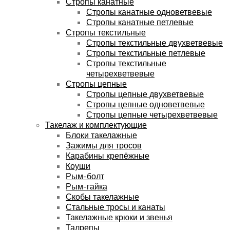
Стропы канатные
Стропы канатные одноветвевые
Стропы канатные петлевые
Стропы текстильные
Стропы текстильные двухветвевые
Стропы текстильные петлевые
Стропы текстильные
четырехветвевые
Стропы цепные
Стропы цепные двухветвевые
Стропы цепные одноветвевые
Стропы цепные четырехветвевые
Такелаж и комплектующие
Блоки такелажные
Зажимы для тросов
Карабины крепёжные
Коуши
Рым-болт
Рым-гайка
Скобы такелажные
Стальные тросы и канаты
Такелажные крюки и звенья
Талрепы