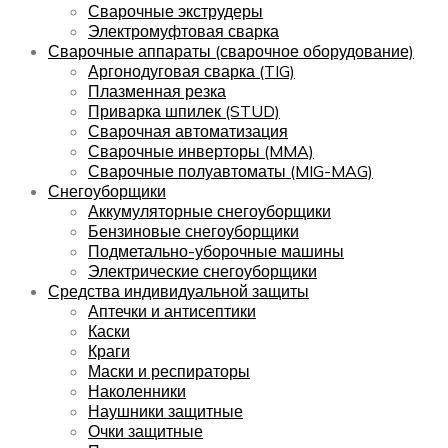
Сварочные экструдеры
Электромуфтовая сварка
Сварочные аппараты (сварочное оборудование)
Аргонодуговая сварка (TIG)
Плазменная резка
Приварка шпилек (STUD)
Сварочная автоматизация
Сварочные инверторы (MMA)
Сварочные полуавтоматы (MIG-MAG)
Снегоуборщики
Аккумуляторные снегоуборщики
Бензиновые снегоуборщики
Подметально-уборочные машины
Электрические снегоуборщики
Средства индивидуальной защиты
Аптечки и антисептики
Каски
Краги
Маски и респираторы
Наколенники
Наушники защитные
Очки защитные