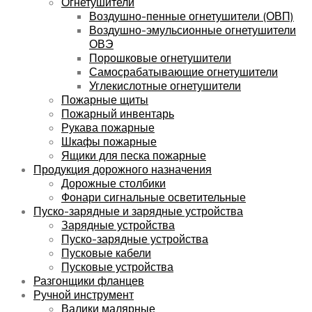
Огнетушители
Воздушно-пенные огнетушители (ОВП)
Воздушно-эмульсионные огнетушители
ОВЭ
Порошковые огнетушители
Самосрабатывающие огнетушители
Углекислотные огнетушители
Пожарные щиты
Пожарный инвентарь
Рукава пожарные
Шкафы пожарные
Ящики для песка пожарные
Продукция дорожного назначения
Дорожные столбики
Фонари сигнальные осветительные
Пуско-зарядные и зарядные устройства
Зарядные устройства
Пуско-зарядные устройства
Пусковые кабели
Пусковые устройства
Разгонщики фланцев
Ручной инструмент
Валики малярные