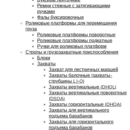
Ремни стяжные с затягивающими
ручками
Фалы буксировочные
Роликовые платформы для перемещения
груза
Роликовые платформы поворотные
Роликовые платформы подкатные
Ручки для роликовых платформ
Стропы и грузозахватные приспособления
Блоки
Захваты
Захват для лестничных маршей
Захваты балочные (захваты-
струбцины LJ-Q)
Захваты вертикальные (DHQL)
Захваты вертикальные поворотные
(DSQA)
Захваты горизонтальные (DHQA)
Захваты для вертикального
подъема барабанов
Захваты для горизонтального
подъема барабанов