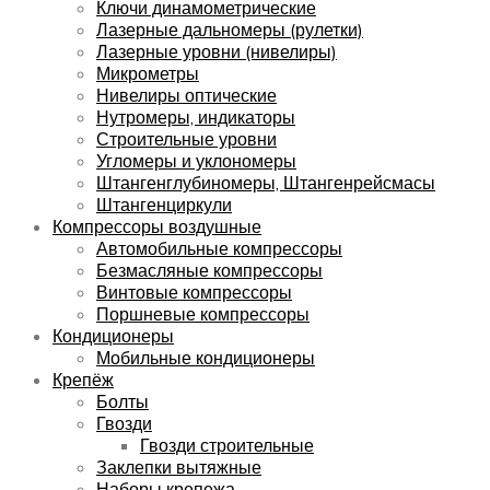
Ключи динамометрические
Лазерные дальномеры (рулетки)
Лазерные уровни (нивелиры)
Микрометры
Нивелиры оптические
Нутромеры, индикаторы
Строительные уровни
Угломеры и уклономеры
Штангенглубиномеры, Штангенрейсмасы
Штангенциркули
Компрессоры воздушные
Автомобильные компрессоры
Безмасляные компрессоры
Винтовые компрессоры
Поршневые компрессоры
Кондиционеры
Мобильные кондиционеры
Крепёж
Болты
Гвозди
Гвозди строительные
Заклепки вытяжные
Наборы крепежа