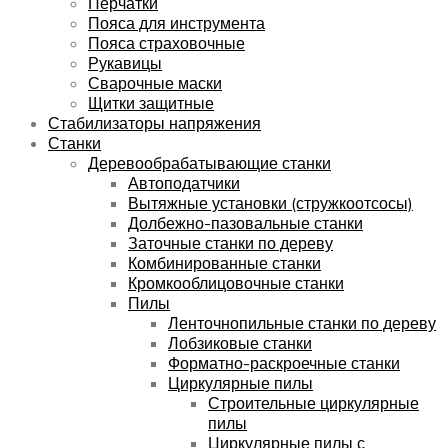
Перчатки
Пояса для инструмента
Пояса страховочные
Рукавицы
Сварочные маски
Щитки защитные
Стабилизаторы напряжения
Станки
Деревообрабатывающие станки
Автоподатчики
Вытяжные установки (стружкоотсосы)
Долбежно-пазовальные станки
Заточные станки по дереву
Комбинированные станки
Кромкооблицовочные станки
Пилы
Ленточнопильные станки по дереву
Лобзиковые станки
Форматно-раскроечные станки
Циркулярные пилы
Строительные циркулярные
пилы
Циркулярные пилы с