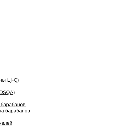
ны LJ-Q)
(DSQA)
 барабанов
ма барабанов
нелей