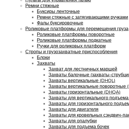
Ремни стяжные
Буксиры ленточные
Ремни стяжные с затягивающими ручками
Фалы буксировочные
Роликовые платформы для перемещения груза
Роликовые платформы поворотные
Роликовые платформы подкатные
Ручки для роликовых платформ
Стропы и грузозахватные приспособления
Блоки
Захваты
Захват для лестничных маршей
Захваты балочные (захваты-струбци
Захваты вертикальные (DHQL)
Захваты вертикальные поворотные 
Захваты горизонтальные (DHQA)
Захваты для вертикального подъема
Захваты для горизонтального подъе
Захваты для двигателя
Захваты для кровельных сэндвич-па
Захваты для опалубки
Захваты для подъема бочек