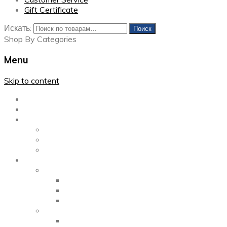
Gift Certificate
Искать:
Поиск
Shop By Categories
Menu
Skip to content
Главная
Каталог
Блог
Left Sidebar
Right Sidebar
Full Width
Media
Gallery
2 Columns
3 Columns
4 Columns
Portfolio
2 Columns