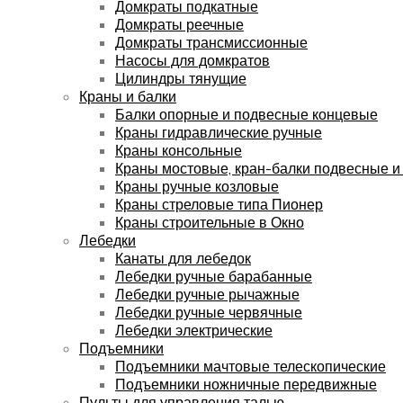
Домкраты подкатные
Домкраты реечные
Домкраты трансмиссионные
Насосы для домкратов
Цилиндры тянущие
Краны и балки
Балки опорные и подвесные концевые
Краны гидравлические ручные
Краны консольные
Краны мостовые, кран-балки подвесные и
Краны ручные козловые
Краны стреловые типа Пионер
Краны строительные в Окно
Лебедки
Канаты для лебедок
Лебедки ручные барабанные
Лебедки ручные рычажные
Лебедки ручные червячные
Лебедки электрические
Подъемники
Подъемники мачтовые телескопические
Подъемники ножничные передвижные
Пульты для управления талью