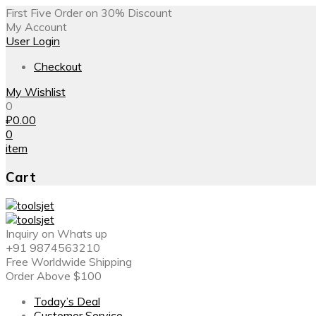
First Five Order on 30% Discount
My Account
User Login
Checkout
My Wishlist
0
₽
0.00
0
item
Cart
Inquiry on Whats up
+91 9874563210
Free Worldwide Shipping
Order Above $100
Today’s Deal
Customer Service