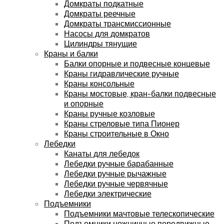
Домкраты подкатные
Домкраты реечные
Домкраты трансмиссионные
Насосы для домкратов
Цилиндры тянущие
Краны и балки
Балки опорные и подвесные концевые
Краны гидравлические ручные
Краны консольные
Краны мостовые, кран-балки подвесные
и опорные
Краны ручные козловые
Краны стреловые типа Пионер
Краны строительные в Окно
Лебедки
Канаты для лебедок
Лебедки ручные барабанные
Лебедки ручные рычажные
Лебедки ручные червячные
Лебедки электрические
Подъемники
Подъемники мачтовые телескопические
Подъемники ножничные передвижные