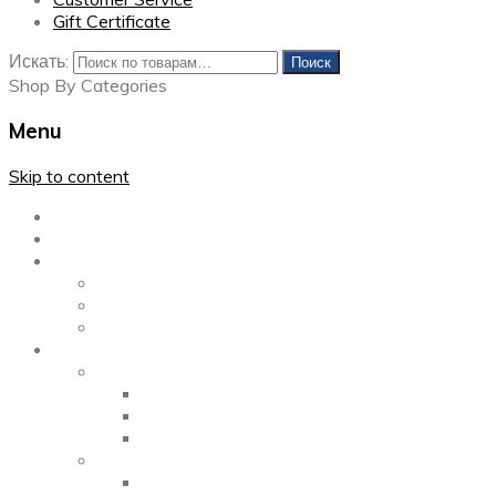
Gift Certificate
Искать:
Поиск
Shop By Categories
Menu
Skip to content
Главная
Каталог
Блог
Left Sidebar
Right Sidebar
Full Width
Media
Gallery
2 Columns
3 Columns
4 Columns
Portfolio
2 Columns