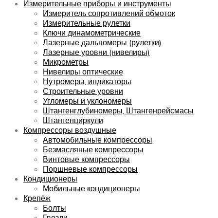
Измерительные приборы и инструменты
Измеритель сопротивлений обмоток
Измерительные рулетки
Ключи динамометрические
Лазерные дальномеры (рулетки)
Лазерные уровни (нивелиры)
Микрометры
Нивелиры оптические
Нутромеры, индикаторы
Строительные уровни
Угломеры и уклономеры
Штангенглубиномеры, Штангенрейсмасы
Штангенциркули
Компрессоры воздушные
Автомобильные компрессоры
Безмасляные компрессоры
Винтовые компрессоры
Поршневые компрессоры
Кондиционеры
Мобильные кондиционеры
Крепёж
Болты
Гвозди