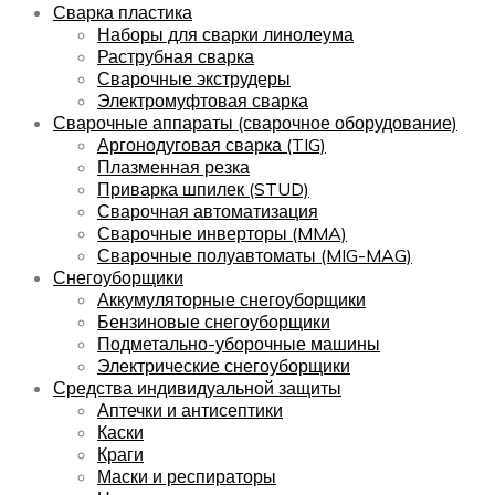
Сварка пластика
Наборы для сварки линолеума
Раструбная сварка
Сварочные экструдеры
Электромуфтовая сварка
Сварочные аппараты (сварочное оборудование)
Аргонодуговая сварка (TIG)
Плазменная резка
Приварка шпилек (STUD)
Сварочная автоматизация
Сварочные инверторы (MMA)
Сварочные полуавтоматы (MIG-MAG)
Снегоуборщики
Аккумуляторные снегоуборщики
Бензиновые снегоуборщики
Подметально-уборочные машины
Электрические снегоуборщики
Средства индивидуальной защиты
Аптечки и антисептики
Каски
Краги
Маски и респираторы