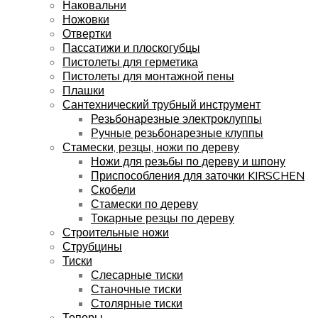
Наковальни
Ножовки
Отвертки
Пассатижи и плоскогубцы
Пистолеты для герметика
Пистолеты для монтажной пены
Плашки
Сантехнический трубный инструмент
Резьбонарезные электроклуппы
Ручные резьбонарезные клуппы
Стамески, резцы, ножи по дереву
Ножи для резьбы по дереву и шпону
Приспособления для заточки KIRSCHEN
Скобели
Стамески по дереву
Токарные резцы по дереву
Строительные ножи
Струбцины
Тиски
Слесарные тиски
Станочные тиски
Столярные тиски
Топоры