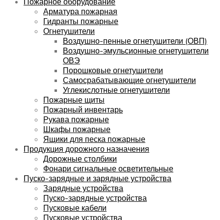
Пожарное оборудование
Арматура пожарная
Гидранты пожарные
Огнетушители
Воздушно-пенные огнетушители (ОВП)
Воздушно-эмульсионные огнетушители
ОВЭ
Порошковые огнетушители
Самосрабатывающие огнетушители
Углекислотные огнетушители
Пожарные щиты
Пожарный инвентарь
Рукава пожарные
Шкафы пожарные
Ящики для песка пожарные
Продукция дорожного назначения
Дорожные столбики
Фонари сигнальные осветительные
Пуско-зарядные и зарядные устройства
Зарядные устройства
Пуско-зарядные устройства
Пусковые кабели
Пусковые устройства