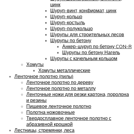
цинк
Шуруп-винт, конфирмат, цинк
Шуруп-кольцо
Шуруп-костыль
Шуруп-полукольцо
Шурупы для строительных лесов
Шурупы по бетону
Анкер-шуруп по бетону CON-R
Шурупы по бетону Нагель
Шурупы с качельным кольцом
Хомуты
Хомуты металлические
Ленточное полотно (пилы)
Ленточное полотно по дереву
Ленточное полотно по металлу
Ленточные ножи для резки картона, поролона
и резины
Пищевое ленточное полотно
Полотна ножовочные
Твердосплавное ленточное полотно с
абразивной крошкой
Лестницы, стремянки, леса