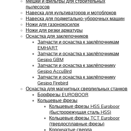
Мешки и фильтры для строительных
пылесосов
Навеска для культиваторов и мотоблоков
Навеска для подметально-уборочных машин
Ножи для газонокосилок
Ножи для резки арматуры
Оснастка для заклепочников
Запчасти и оснастка к заклёпочникам
EMHART
Запчасти и оснастка к заклёпочникам
Gesipa GBM
Запчасти и оснастка к заклёпочнику
Gesipa AccuBird
Запчасти и оснастка к заклёпочнику
Gesipa Firebird
Оснастка для магнитных сверлильных станков
Борфрезы EUROBOOR
Кольцевые фрезы
Кольцевые фрезы HSS Euroboor
(быстрорежущая сталь HSS)
Кольцевые фрезы TCT Euroboor
(твердосплавные фрезы)
Корончатые сверла