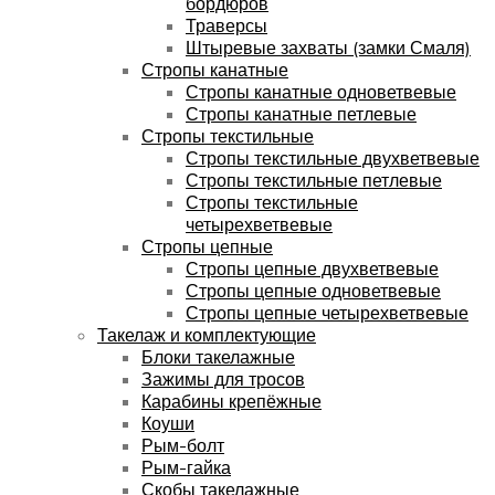
бордюров
Траверсы
Штыревые захваты (замки Смаля)
Стропы канатные
Стропы канатные одноветвевые
Стропы канатные петлевые
Стропы текстильные
Стропы текстильные двухветвевые
Стропы текстильные петлевые
Стропы текстильные
четырехветвевые
Стропы цепные
Стропы цепные двухветвевые
Стропы цепные одноветвевые
Стропы цепные четырехветвевые
Такелаж и комплектующие
Блоки такелажные
Зажимы для тросов
Карабины крепёжные
Коуши
Рым-болт
Рым-гайка
Скобы такелажные