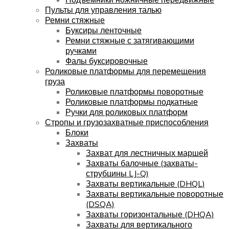
Пульты для управления талью
Ремни стяжные
Буксиры ленточные
Ремни стяжные с затягивающими
ручками
Фалы буксировочные
Роликовые платформы для перемещения
груза
Роликовые платформы поворотные
Роликовые платформы подкатные
Ручки для роликовых платформ
Стропы и грузозахватные приспособления
Блоки
Захваты
Захват для лестничных маршей
Захваты балочные (захваты-
струбцины LJ-Q)
Захваты вертикальные (DHQL)
Захваты вертикальные поворотные
(DSQA)
Захваты горизонтальные (DHQA)
Захваты для вертикального