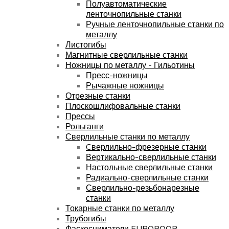
Полуавтоматические
ленточнопильные станки
Ручные ленточнопильные станки по
металлу
Листогибы
Магнитные сверлильные станки
Ножницы по металлу - Гильотины
Пресс-ножницы
Рычажные ножницы
Отрезные станки
Плоскошлифовальные станки
Прессы
Рольганги
Сверлильные станки по металлу
Cверлильно-фрезерные станки
Вертикально-сверлильные станки
Настольные сверлильные станки
Радиально-сверлильные станки
Сверлильно-резьбонарезные
станки
Токарные станки по металлу
Трубогибы
Фаскосниматели EUROBOOR