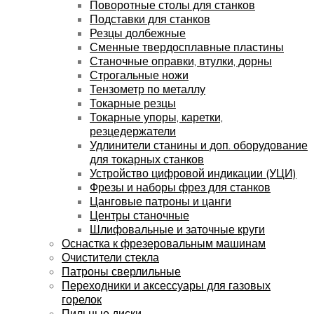
Поворотные столы для станков
Подставки для станков
Резцы долбежные
Сменные твердосплавные пластины
Станочные оправки, втулки, дорны
Строгальные ножи
Тензометр по металлу
Токарные резцы
Токарные упоры, каретки,
резцедержатели
Удлинители станины и доп. оборудование
для токарных станков
Устройство цифровой индикации (УЦИ)
Фрезы и наборы фрез для станков
Цанговые патроны и цанги
Центры станочные
Шлифовальные и заточные круги
Оснастка к фрезеровальным машинам
Очистители стекла
Патроны сверлильные
Переходники и аксессуары для газовых
горелок
Пильные диски