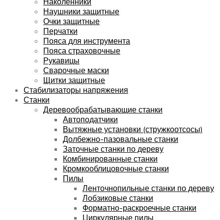
Наколенники
Наушники защитные
Очки защитные
Перчатки
Пояса для инструмента
Пояса страховочные
Рукавицы
Сварочные маски
Щитки защитные
Стабилизаторы напряжения
Станки
Деревообрабатывающие станки
Автоподатчики
Вытяжные установки (стружкоотсосы)
Долбежно-пазовальные станки
Заточные станки по дереву
Комбинированные станки
Кромкооблицовочные станки
Пилы
Ленточнопильные станки по дереву
Лобзиковые станки
Форматно-раскроечные станки
Циркулярные пилы