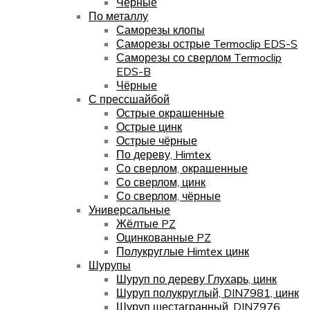
Чёрные
По металлу
Саморезы клопы
Саморезы острые Termoclip EDS-S
Саморезы со сверлом Termoclip
EDS-B
Чёрные
С прессшайбой
Острые окрашенные
Острые цинк
Острые чёрные
По дереву, Himtex
Со сверлом, окрашенные
Со сверлом, цинк
Со сверлом, чёрные
Универсальные
Жёлтые PZ
Оцинкованные PZ
Полукруглые Himtex цинк
Шурупы
Шуруп по дереву Глухарь, цинк
Шуруп полукруглый, DIN7981, цинк
Шуруп шестагранный, DIN7976,