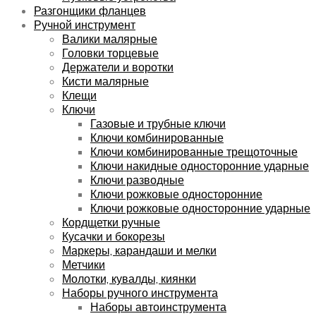
Разгонщики фланцев
Ручной инструмент
Валики малярные
Головки торцевые
Держатели и воротки
Кисти малярные
Клещи
Ключи
Газовые и трубные ключи
Ключи комбинированные
Ключи комбинированные трещоточные
Ключи накидные односторонние ударные
Ключи разводные
Ключи рожковые односторонние
Ключи рожковые односторонние ударные
Кордщетки ручные
Кусачки и бокорезы
Маркеры, карандаши и мелки
Метчики
Молотки, кувалды, киянки
Наборы ручного инструмента
Наборы автоинструмента