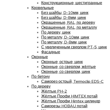
Конструкционные, шестигранные
Кровельные
Без шайбы, D-10мм, цинк
Без шайбы, D-8мм, цинк
Окрашенные, RAL, по дереву
Окрашенные, RAL, по металлу
По дереву, цинк
По металлу, D-10мм, цинк
По металлу, D-8мм, цинк
С увеличенным сверлом PT-5, цинк
Фасадные
Оконные
Оконные, острые, цинк
Оконные, со сверлом, жёлтые
Оконные, со сверлом, цинк
По бетону
Саморез острый, Termoclip EDS-C
По дереву
Жёлтые PH-2
Жёлтые Профи HIMTEX потай
Жёлтые Профи Himtex цилиндр
Саморезы HOBAU потай