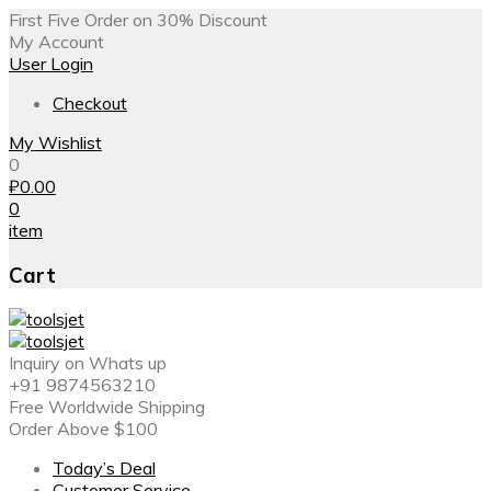
First Five Order on 30% Discount
My Account
User Login
Checkout
My Wishlist
0
₽
0.00
0
item
Cart
Inquiry on Whats up
+91 9874563210
Free Worldwide Shipping
Order Above $100
Today’s Deal
Customer Service