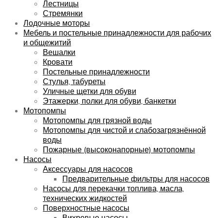
Лестницы
Стремянки
Лодочные моторы
Мебель и постельные принадлежности для рабочих
и общежитий
Вешалки
Кровати
Постельные принадлежности
Стулья, табуреты
Уличные щетки для обуви
Этажерки, полки для обуви, банкетки
Мотопомпы
Мотопомпы для грязной воды
Мотопомпы для чистой и слабозагрязнённой
воды
Пожарные (высоконапорные) мотопомпы
Насосы
Аксессуары для насосов
Предварительные фильтры для насосов
Насосы для перекачки топлива, масла,
технических жидкостей
Поверхностные насосы
Вихревые насосы