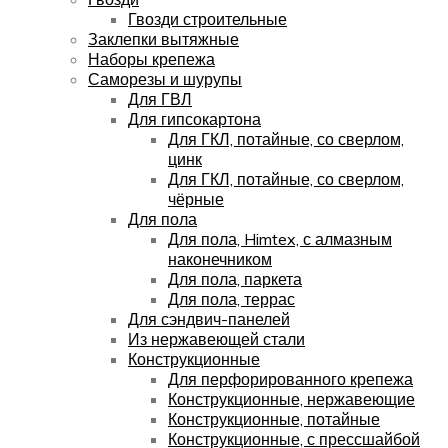
Гвозди строительные
Заклепки вытяжные
Наборы крепежа
Саморезы и шурупы
Для ГВЛ
Для гипсокартона
Для ГКЛ, потайные, со сверлом,
цинк
Для ГКЛ, потайные, со сверлом,
чёрные
Для пола
Для пола, Himtex, с алмазным
наконечником
Для пола, паркета
Для пола, террас
Для сэндвич-панелей
Из нержавеющей стали
Конструкционные
Для перфорированного крепежа
Конструкционные, нержавеющие
Конструкционные, потайные
Конструкционные, с прессшайбой