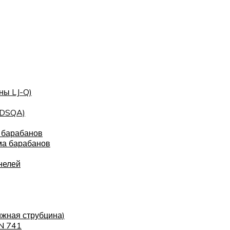
ны LJ-Q)
(DSQA)
 барабанов
ма барабанов
нелей
ижная струбцина)
IN 741