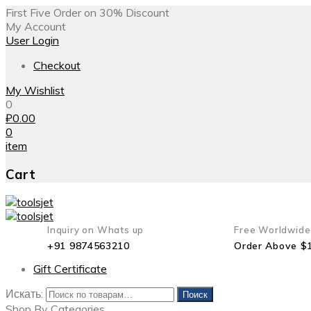
First Five Order on 30% Discount
My Account
User Login
Checkout
My Wishlist
0
₽
0.00
0
item
Cart
Inquiry on Whats up
Free Worldwide
+91 9874563210
Order Above $
Gift Certificate
Искать:
Поиск
Shop By Categories