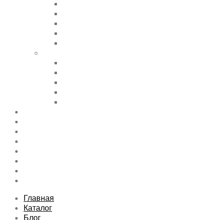
Accordions & Toggles
Buttons
Divider
Progress Bar & Pie Chart
Lists
Shortcode Pages
Services
Tabs
Map & Contact
Message Boxes
Pricing table
Features
Top rated product
Product Category
FAQs Page
Typography
Sitemap
Contact Us
About Us
Главная
Каталог
Блог