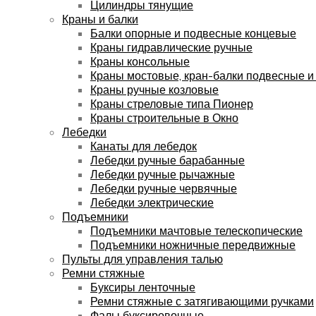
Цилиндры тянущие
Краны и балки
Балки опорные и подвесные концевые
Краны гидравлические ручные
Краны консольные
Краны мостовые, кран-балки подвесные и
Краны ручные козловые
Краны стреловые типа Пионер
Краны строительные в Окно
Лебедки
Канаты для лебедок
Лебедки ручные барабанные
Лебедки ручные рычажные
Лебедки ручные червячные
Лебедки электрические
Подъемники
Подъемники мачтовые телескопические
Подъемники ножничные передвижные
Пульты для управления талью
Ремни стяжные
Буксиры ленточные
Ремни стяжные с затягивающими ручками
Фалы буксировочные