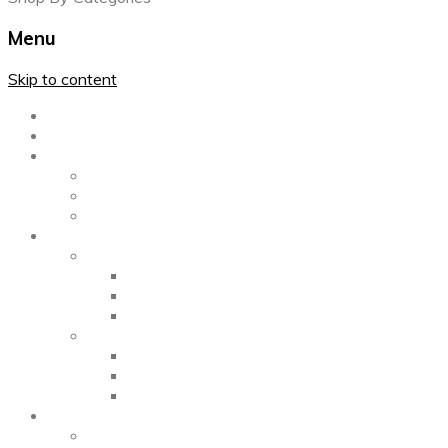
Menu
Skip to content
Главная
Каталог
Блог
Left Sidebar
Right Sidebar
Full Width
Media
Gallery
2 Columns
3 Columns
4 Columns
Portfolio
2 Columns
3 Columns
4 Columns
ShortCode
Shortcode Pages