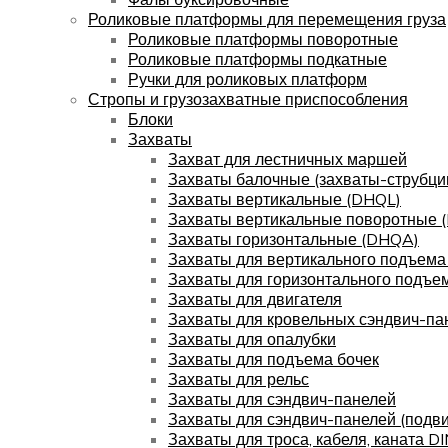
Роликовые платформы для перемещения груза
Роликовые платформы поворотные
Роликовые платформы подкатные
Ручки для роликовых платформ
Стропы и грузозахватные приспособления
Блоки
Захваты
Захват для лестничных маршей
Захваты балочные (захваты-струбци
Захваты вертикальные (DHQL)
Захваты вертикальные поворотные 
Захваты горизонтальные (DHQA)
Захваты для вертикального подъема
Захваты для горизонтального подъе
Захваты для двигателя
Захваты для кровельных сэндвич-па
Захваты для опалубки
Захваты для подъема бочек
Захваты для рельс
Захваты для сэндвич-панелей
Захваты для сэндвич-панелей (подв
Захваты для троса, кабеля, каната D