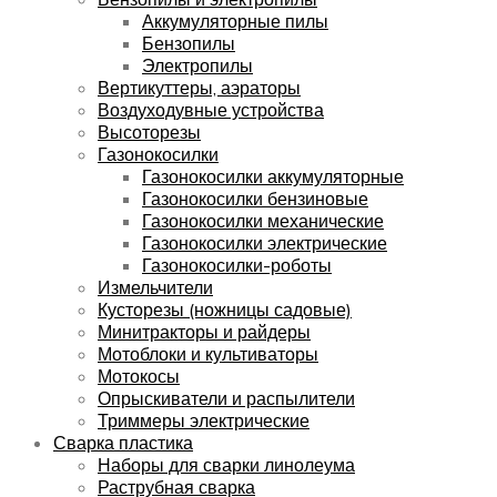
Аккумуляторные пилы
Бензопилы
Электропилы
Вертикуттеры, аэраторы
Воздуходувные устройства
Высоторезы
Газонокосилки
Газонокосилки аккумуляторные
Газонокосилки бензиновые
Газонокосилки механические
Газонокосилки электрические
Газонокосилки-роботы
Измельчители
Кусторезы (ножницы садовые)
Минитракторы и райдеры
Мотоблоки и культиваторы
Мотокосы
Опрыскиватели и распылители
Триммеры электрические
Сварка пластика
Наборы для сварки линолеума
Раструбная сварка