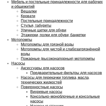
Мебель и постельные принадлежности для рабочих
и общежитий
Вешалки
Кровати
Постельные принадлежности
Стулья, табуреты
Уличные щетки для обуви
Этажерки, полки для обуви, банкетки
Мотопомпы
Мотопомпы для грязной воды
Мотопомпы для чистой и слабозагрязнённой
воды
Пожарные (высоконапорные) мотопомпы
Насосы
Аксессуары для насосов
Предварительные фильтры для насосов
Насосы для перекачки топлива, масла,
технических жидкостей
Поверхностные насосы
Вихревые насосы
Консольно-моноблочные и консольные
насосы
Насосные станции