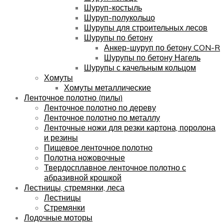
Шуруп-костыль
Шуруп-полукольцо
Шурупы для строительных лесов
Шурупы по бетону
Анкер-шуруп по бетону CON-R
Шурупы по бетону Нагель
Шурупы с качельным кольцом
Хомуты
Хомуты металлические
Ленточное полотно (пилы)
Ленточное полотно по дереву
Ленточное полотно по металлу
Ленточные ножи для резки картона, поролона
и резины
Пищевое ленточное полотно
Полотна ножовочные
Твердосплавное ленточное полотно с
абразивной крошкой
Лестницы, стремянки, леса
Лестницы
Стремянки
Лодочные моторы