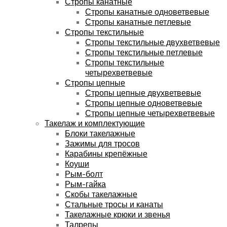
Стропы канатные
Стропы канатные одноветвевые
Стропы канатные петлевые
Стропы текстильные
Стропы текстильные двухветвевые
Стропы текстильные петлевые
Стропы текстильные
четырехветвевые
Стропы цепные
Стропы цепные двухветвевые
Стропы цепные одноветвевые
Стропы цепные четырехветвевые
Такелаж и комплектующие
Блоки такелажные
Зажимы для тросов
Карабины крепёжные
Коуши
Рым-болт
Рым-гайка
Скобы такелажные
Стальные тросы и канаты
Такелажные крюки и звенья
Талрепы