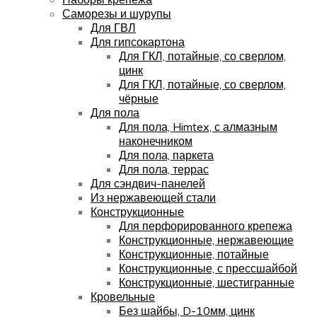
Саморезы и шурупы
Для ГВЛ
Для гипсокартона
Для ГКЛ, потайные, со сверлом,
цинк
Для ГКЛ, потайные, со сверлом,
чёрные
Для пола
Для пола, Himtex, с алмазным
наконечником
Для пола, паркета
Для пола, террас
Для сэндвич-панелей
Из нержавеющей стали
Конструкционные
Для перфорированного крепежа
Конструкционные, нержавеющие
Конструкционные, потайные
Конструкционные, с прессшайбой
Конструкционные, шестигранные
Кровельные
Без шайбы, D-10мм, цинк