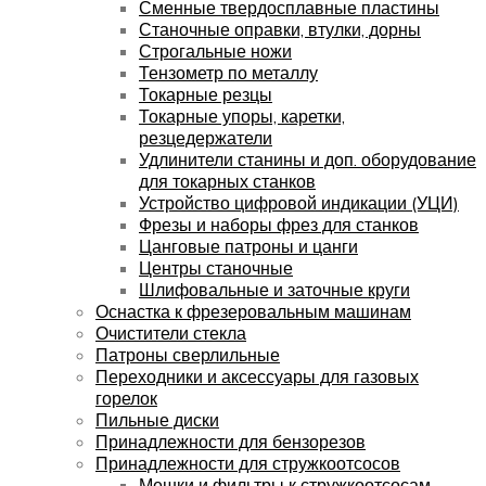
Сменные твердосплавные пластины
Станочные оправки, втулки, дорны
Строгальные ножи
Тензометр по металлу
Токарные резцы
Токарные упоры, каретки,
резцедержатели
Удлинители станины и доп. оборудование
для токарных станков
Устройство цифровой индикации (УЦИ)
Фрезы и наборы фрез для станков
Цанговые патроны и цанги
Центры станочные
Шлифовальные и заточные круги
Оснастка к фрезеровальным машинам
Очистители стекла
Патроны сверлильные
Переходники и аксессуары для газовых
горелок
Пильные диски
Принадлежности для бензорезов
Принадлежности для стружкоотсосов
Мешки и фильтры к стружкоотсосам