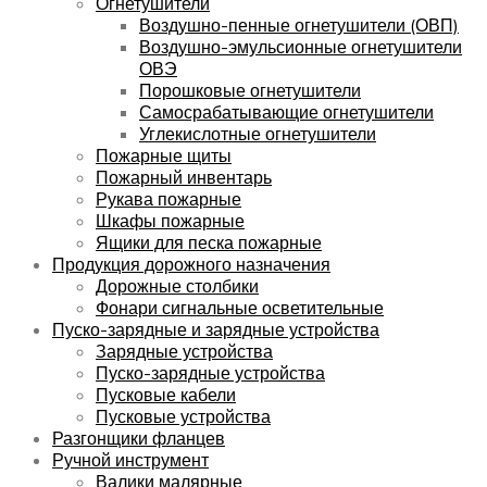
Огнетушители
Воздушно-пенные огнетушители (ОВП)
Воздушно-эмульсионные огнетушители
ОВЭ
Порошковые огнетушители
Самосрабатывающие огнетушители
Углекислотные огнетушители
Пожарные щиты
Пожарный инвентарь
Рукава пожарные
Шкафы пожарные
Ящики для песка пожарные
Продукция дорожного назначения
Дорожные столбики
Фонари сигнальные осветительные
Пуско-зарядные и зарядные устройства
Зарядные устройства
Пуско-зарядные устройства
Пусковые кабели
Пусковые устройства
Разгонщики фланцев
Ручной инструмент
Валики малярные