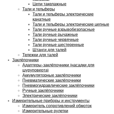
Цепи такелажные
Тали и тельферы
Тали и тельферы электрические
канатные
Тали и тельферы электрические цепные
Тали ручные взрывобезопасные
Тали ручные рычажные
Тали ручные червячные
Тали ручные шестеренные
Штанги для талей
Тележки для талей
Заклёпочники
Адаптеры-заклёпочники (насадки для
шуруповерта)
Аккумуляторные заклёпочники
Пневматические заклёпочники
Пневмогидравлические заклёпочники
Ручные заклёпочники
Электрические заклёпочники
Измерительные приборы и инструменты
Измеритель сопротивлений обмоток
Измерительные рулетки