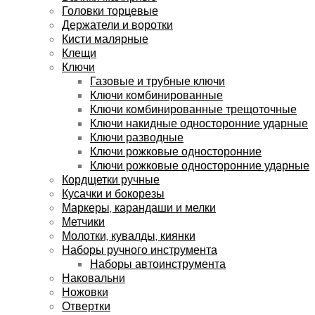
Головки торцевые
Держатели и воротки
Кисти малярные
Клещи
Ключи
Газовые и трубные ключи
Ключи комбинированные
Ключи комбинированные трещоточные
Ключи накидные односторонние ударные
Ключи разводные
Ключи рожковые односторонние
Ключи рожковые односторонние ударные
Кордщетки ручные
Кусачки и бокорезы
Маркеры, карандаши и мелки
Метчики
Молотки, кувалды, киянки
Наборы ручного инструмента
Наборы автоинструмента
Наковальни
Ножовки
Отвертки