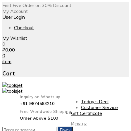
First Five Order on 30% Discount
My Account
User Login
Checkout
My Wishlist
0
₽
0.00
0
item
Cart
Inquiry on Whats up
Today’s Deal
+91 9874563210
Customer Service
Free Worldwide Shipping
Gift Certificate
Order Above $100
Искать:
Поиск