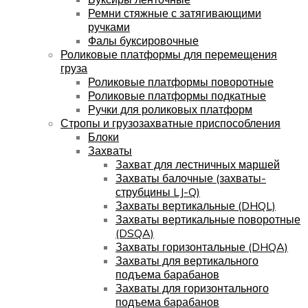
Ремни стяжные с затягивающими
ручками
Фалы буксировочные
Роликовые платформы для перемещения
груза
Роликовые платформы поворотные
Роликовые платформы подкатные
Ручки для роликовых платформ
Стропы и грузозахватные приспособления
Блоки
Захваты
Захват для лестничных маршей
Захваты балочные (захваты-
струбцины LJ-Q)
Захваты вертикальные (DHQL)
Захваты вертикальные поворотные
(DSQA)
Захваты горизонтальные (DHQA)
Захваты для вертикального
подъема барабанов
Захваты для горизонтального
подъема барабанов