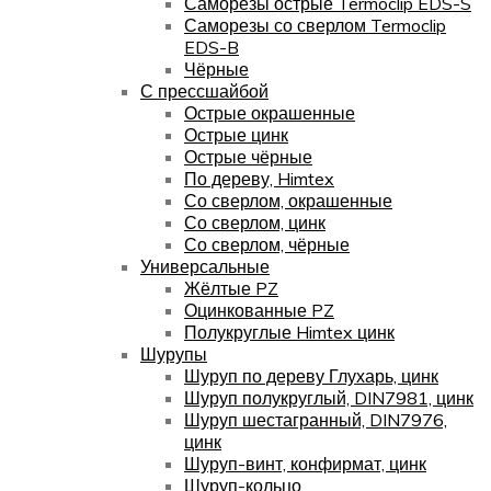
Саморезы острые Termoclip EDS-S
Саморезы со сверлом Termoclip
EDS-B
Чёрные
С прессшайбой
Острые окрашенные
Острые цинк
Острые чёрные
По дереву, Himtex
Со сверлом, окрашенные
Со сверлом, цинк
Со сверлом, чёрные
Универсальные
Жёлтые PZ
Оцинкованные PZ
Полукруглые Himtex цинк
Шурупы
Шуруп по дереву Глухарь, цинк
Шуруп полукруглый, DIN7981, цинк
Шуруп шестагранный, DIN7976,
цинк
Шуруп-винт, конфирмат, цинк
Шуруп-кольцо