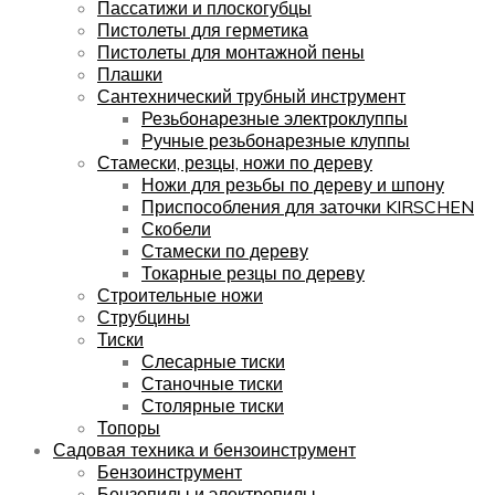
Пассатижи и плоскогубцы
Пистолеты для герметика
Пистолеты для монтажной пены
Плашки
Сантехнический трубный инструмент
Резьбонарезные электроклуппы
Ручные резьбонарезные клуппы
Стамески, резцы, ножи по дереву
Ножи для резьбы по дереву и шпону
Приспособления для заточки KIRSCHEN
Скобели
Стамески по дереву
Токарные резцы по дереву
Строительные ножи
Струбцины
Тиски
Слесарные тиски
Станочные тиски
Столярные тиски
Топоры
Садовая техника и бензоинструмент
Бензоинструмент
Бензопилы и электропилы