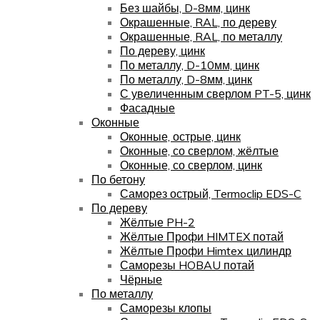
Без шайбы, D-8мм, цинк
Окрашенные, RAL, по дереву
Окрашенные, RAL, по металлу
По дереву, цинк
По металлу, D-10мм, цинк
По металлу, D-8мм, цинк
С увеличенным сверлом PT-5, цинк
Фасадные
Оконные
Оконные, острые, цинк
Оконные, со сверлом, жёлтые
Оконные, со сверлом, цинк
По бетону
Саморез острый, Termoclip EDS-C
По дереву
Жёлтые PH-2
Жёлтые Профи HIMTEX потай
Жёлтые Профи Himtex цилиндр
Саморезы HOBAU потай
Чёрные
По металлу
Саморезы клопы