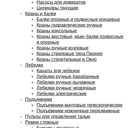
Насосы для домкратов
Цилиндры тянущие
Краны и балки
Балки опорные и подвесные концевые
Краны гидравлические ручные
Краны консольные
Краны мостовые, кран-балки подвесные
и опорные
Краны ручные козловые
Краны стреловые типа Пионер
Краны строительные в Окно
Лебедки
Канаты для лебедок
Лебедки ручные барабанные
Лебедки ручные рычажные
Лебедки ручные червячные
Лебедки электрические
Подъемники
Подъемники мачтовые телескопические
Подъемники ножничные передвижные
Пульты для управления талью
Ремни стяжные
Буксиры ленточные