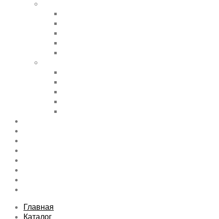
Shortcode Pages
Accordions & Toggles
Buttons
Divider
Progress Bar & Pie Chart
Lists
Shortcode Pages
Services
Tabs
Map & Contact
Message Boxes
Pricing table
Features
Top rated product
Product Category
FAQs Page
Typography
Sitemap
Contact Us
About Us
Главная
Каталог