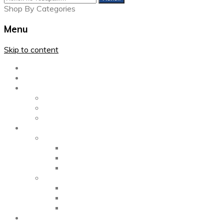
Shop By Categories
Menu
Skip to content
Главная
Каталог
Блог
Left Sidebar
Right Sidebar
Full Width
Media
Gallery
2 Columns
3 Columns
4 Columns
Portfolio
2 Columns
3 Columns
4 Columns
ShortCode