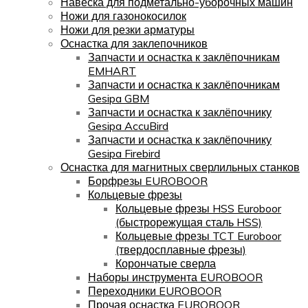
Навеска для подметально-уборочных машин
Ножи для газонокосилок
Ножи для резки арматуры
Оснастка для заклепочников
Запчасти и оснастка к заклёпочникам
EMHART
Запчасти и оснастка к заклёпочникам
Gesipa GBM
Запчасти и оснастка к заклёпочнику
Gesipa AccuBird
Запчасти и оснастка к заклёпочнику
Gesipa Firebird
Оснастка для магнитных сверлильных станков
Борфрезы EUROBOOR
Кольцевые фрезы
Кольцевые фрезы HSS Euroboor
(быстрорежущая сталь HSS)
Кольцевые фрезы TCT Euroboor
(твердосплавные фрезы)
Корончатые сверла
Наборы инструмента EUROBOOR
Переходники EUROBOOR
Прочая оснастка EUROBOOR