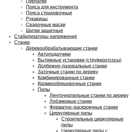
Перчатки
Пояса для инструмента
Пояса страховочные
Рукавицы
Сварочные маски
Щитки защитные
Стабилизаторы напряжения
Станки
Деревообрабатывающие станки
Автоподатчики
Вытяжные установки (стружкоотсосы)
Долбежно-пазовальные станки
Заточные станки по дереву
Комбинированные станки
Кромкооблицовочные станки
Пилы
Ленточнопильные станки по дереву
Лобзиковые станки
Форматно-раскроечные станки
Циркулярные пилы
Строительные циркулярные
пилы
Циркулярные пилы с