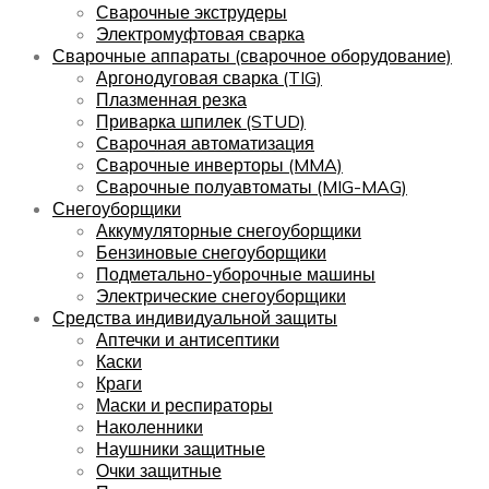
Сварочные экструдеры
Электромуфтовая сварка
Сварочные аппараты (сварочное оборудование)
Аргонодуговая сварка (TIG)
Плазменная резка
Приварка шпилек (STUD)
Сварочная автоматизация
Сварочные инверторы (MMA)
Сварочные полуавтоматы (MIG-MAG)
Снегоуборщики
Аккумуляторные снегоуборщики
Бензиновые снегоуборщики
Подметально-уборочные машины
Электрические снегоуборщики
Средства индивидуальной защиты
Аптечки и антисептики
Каски
Краги
Маски и респираторы
Наколенники
Наушники защитные
Очки защитные