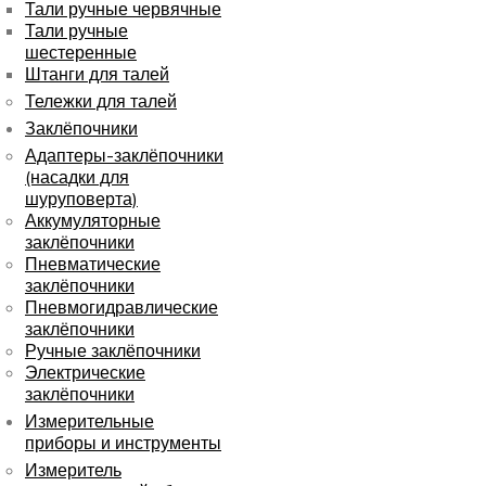
Тали ручные червячные
Тали ручные
шестеренные
Штанги для талей
Тележки для талей
Заклёпочники
Адаптеры-заклёпочники
(насадки для
шуруповерта)
Аккумуляторные
заклёпочники
Пневматические
заклёпочники
Пневмогидравлические
заклёпочники
Ручные заклёпочники
Электрические
заклёпочники
Измерительные
приборы и инструменты
Измеритель