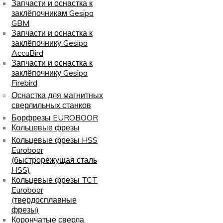
Запчасти и оснастка к
заклёпочникам Gesipa
GBM
Запчасти и оснастка к
заклёпочнику Gesipa
AccuBird
Запчасти и оснастка к
заклёпочнику Gesipa
Firebird
Оснастка для магнитных
сверлильных станков
Борфрезы EUROBOOR
Кольцевые фрезы
Кольцевые фрезы HSS
Euroboor
(быстрорежущая сталь
HSS)
Кольцевые фрезы TCT
Euroboor
(твердосплавные
фрезы)
Корончатые сверла