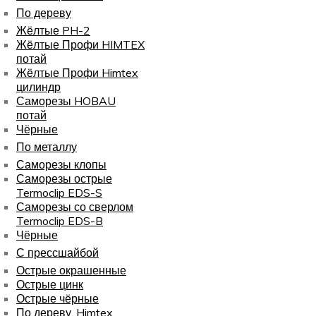
По дереву
Жёлтые PH-2
Жёлтые Профи HIMTEX
потай
Жёлтые Профи Himtex
цилиндр
Саморезы HOBAU
потай
Чёрные
По металлу
Саморезы клопы
Саморезы острые
Termoclip EDS-S
Саморезы со сверлом
Termoclip EDS-B
Чёрные
С прессшайбой
Острые окрашенные
Острые цинк
Острые чёрные
По дереву, Himtex