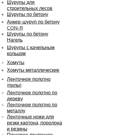
Шурупы для
строительных лесов
Шурупы по бетону
Анкер-шуруп по бетону
CON-R
Шурупы по бетону
Нагель
Шурупы с качельным
кольцом
Хомуты
Хомуты металлические
Ленточное полотно
(пилы)
Ленточное полотно по
дереву
Ленточное полотно по
металлу
Ленточные ножи для
резки картона, поролона
и резины
Пищевое ленточное