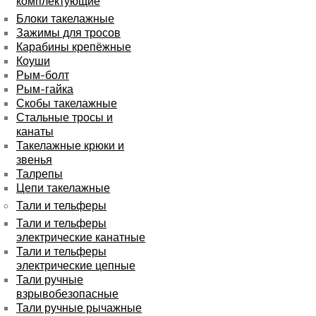
комплектующие
Блоки такелажные
Зажимы для тросов
Карабины крепёжные
Коуши
Рым-болт
Рым-гайка
Скобы такелажные
Стальные тросы и
канаты
Такелажные крюки и
звенья
Талрепы
Цепи такелажные
Тали и тельферы
Тали и тельферы
электрические канатные
Тали и тельферы
электрические цепные
Тали ручные
взрывобезопасные
Тали ручные рычажные