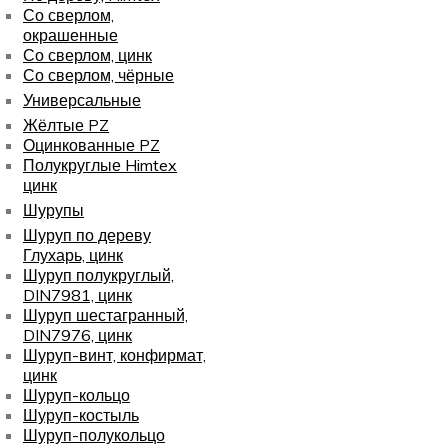
Со сверлом,
окрашенные
Со сверлом, цинк
Со сверлом, чёрные
Универсальные
Жёлтые PZ
Оцинкованные PZ
Полукруглые Himtex
цинк
Шурупы
Шуруп по дереву
Глухарь, цинк
Шуруп полукруглый,
DIN7981, цинк
Шуруп шестагранный,
DIN7976, цинк
Шуруп-винт, конфирмат,
цинк
Шуруп-кольцо
Шуруп-костыль
Шуруп-полукольцо