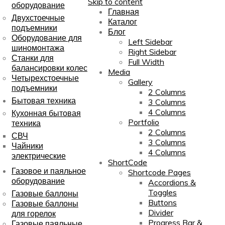
Skip to content
оборудование
Главная
Двухстоечные
Каталог
подъемники
Блог
Оборудование для
Left Sidebar
шиномонтажа
Right Sidebar
Станки для
Full Width
балансировки колес
Media
Четырехстоечные
Gallery
подъемники
2 Columns
Бытовая техника
3 Columns
4 Columns
Кухонная бытовая
Portfolio
техника
2 Columns
СВЧ
3 Columns
Чайники
4 Columns
электрические
ShortCode
Газовое и паяльное
Shortcode Pages
оборудование
Accordions &
Toggles
Газовые баллоны
Buttons
Газовые баллоны
Divider
для горелок
Progress Bar &
Газовые паяльные