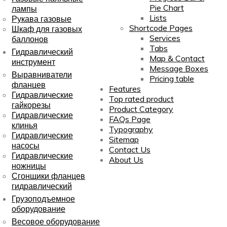
Pie Chart
лампы
Lists
Рукава газовые
Shortcode Pages
Шкаф для газовых
Services
баллонов
Tabs
Гидравлический
Map & Contact
инструмент
Message Boxes
Выравниватели
Pricing table
фланцев
Features
Гидравлические
Top rated product
гайкорезы
Product Category
Гидравлические
FAQs Page
клинья
Typography
Гидравлические
Sitemap
насосы
Contact Us
Гидравлические
About Us
ножницы
Сгонщики фланцев
гидравлический
Грузоподъемное
оборудование
Весовое оборудование