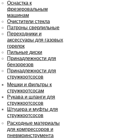
Оснастка к
фрезеровальным
машинам
Очистители стекла
Патроны сверлильные
Переходники и
аксессуары для газовых
горелок
Пильные диски
Принадлежности для
бензорезов
Принадлежности для
стружкоотсосов
Мешки и фильтры к
стружкоотсосам
Рукава и шланги для
стружкоотсосов
Штуцера и муфты для
стружкоотсосов
Расходные материалы
для компрессоров и
пневмоинструмента