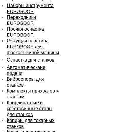
Наборы инструмента
EUROBOOR
Переходники
EUROBOOR
Прочая оснастка
EUROBOOR
Режущая пластина
EUROBOOR для
фаскосъемной машины
Оснастка для станков
Автоматическаие
подачи
Виброопоры для
станков
Комплекты прихватов к
станкам
Координатные и
крестовинные столы
для станков
Копиры для токарных
станков