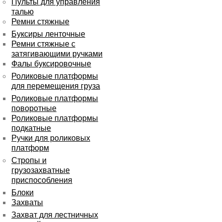
Пульты для управления
талью
Ремни стяжные
Буксиры ленточные
Ремни стяжные с
затягивающими ручками
Фалы буксировочные
Роликовые платформы
для перемещения груза
Роликовые платформы
поворотные
Роликовые платформы
подкатные
Ручки для роликовых
платформ
Стропы и
грузозахватные
приспособления
Блоки
Захваты
Захват для лестничных