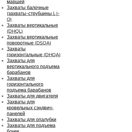
маршей
Захваты балочные
(захваты-струбцины LJ-
Q)
Захваты вертикальные
(DHQL)
Захваты вертикальные
поворотные (DSQA)
Захваты
горизонтальные (DHQA)
Захваты для
вертикального подъема
барабанов
Захваты для
горизонтального
подъема барабанов
Захваты для двигателя
Захваты для
кровельных сэндвич-
панелей
Захваты для опалубки
Захваты для подъема
бочек