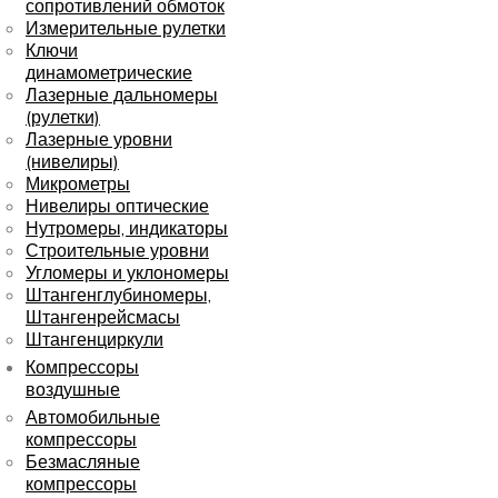
сопротивлений обмоток
Измерительные рулетки
Ключи
динамометрические
Лазерные дальномеры
(рулетки)
Лазерные уровни
(нивелиры)
Микрометры
Нивелиры оптические
Нутромеры, индикаторы
Строительные уровни
Угломеры и уклономеры
Штангенглубиномеры,
Штангенрейсмасы
Штангенциркули
Компрессоры
воздушные
Автомобильные
компрессоры
Безмасляные
компрессоры