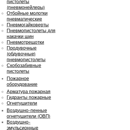
пистолеты
(пневмонейлеры)
Отбойные молотки
пневматические
Пневмогайковерты
Пневмопистолеты для
накачки шин
Пневмотрещотки
Продувочные
(обдувочные)
пневмопистолеты
Скобозабивные
пистолеты
Пожарное
оборудование
Арматура пожарная
Гидранты пожарные
Огнетушители
Воздушно-пенные
огнетушители (ОВП)
Воздушно-
эмульсионные