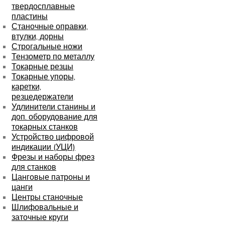
твердосплавные
пластины
Станочные оправки,
втулки, дорны
Строгальные ножи
Тензометр по металлу
Токарные резцы
Токарные упоры,
каретки,
резцедержатели
Удлинители станины и
доп. оборудование для
токарных станков
Устройство цифровой
индикации (УЦИ)
Фрезы и наборы фрез
для станков
Цанговые патроны и
цанги
Центры станочные
Шлифовальные и
заточные круги