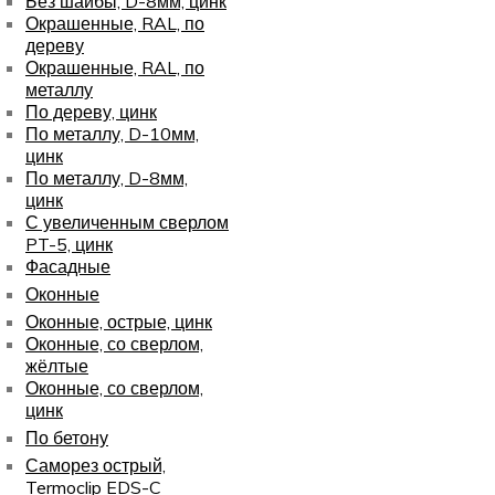
Без шайбы, D-8мм, цинк
Окрашенные, RAL, по
дереву
Окрашенные, RAL, по
металлу
По дереву, цинк
По металлу, D-10мм,
цинк
По металлу, D-8мм,
цинк
С увеличенным сверлом
PT-5, цинк
Фасадные
Оконные
Оконные, острые, цинк
Оконные, со сверлом,
жёлтые
Оконные, со сверлом,
цинк
По бетону
Саморез острый,
Termoclip EDS-C