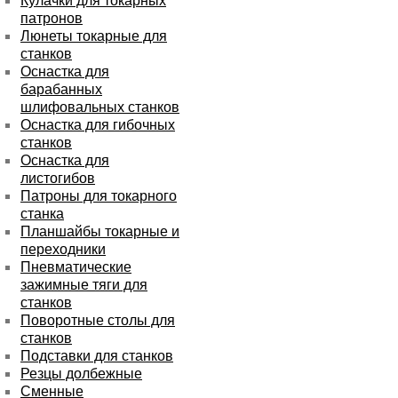
Кулачки для токарных
патронов
Люнеты токарные для
станков
Оснастка для
барабанных
шлифовальных станков
Оснастка для гибочных
станков
Оснастка для
листогибов
Патроны для токарного
станка
Планшайбы токарные и
переходники
Пневматические
зажимные тяги для
станков
Поворотные столы для
станков
Подставки для станков
Резцы долбежные
Сменные