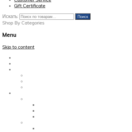
Gift Certificate
Искать:
Поиск
Shop By Categories
Menu
Skip to content
Главная
Каталог
Блог
Left Sidebar
Right Sidebar
Full Width
Media
Gallery
2 Columns
3 Columns
4 Columns
Portfolio
2 Columns