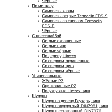
Чёрные
По металлу
Саморезы клопы
Саморезы острые Termoclip EDS-S
Саморезы со сверлом Termoclip
EDS-B
Чёрные
С прессшайбой
Острые окрашенные
Острые цинк
Острые чёрные
По дереву, Himtex
Со сверлом, окрашенные
Со сверлом, цинк
Со сверлом, чёрные
Универсальные
Жёлтые PZ
Оцинкованные PZ
Полукруглые Himtex цинк
Шурупы
Шуруп по дереву Глухарь, цинк
Шуруп полукруглый, DIN7981, цинк
Шуруп шестагранный, DIN7976,