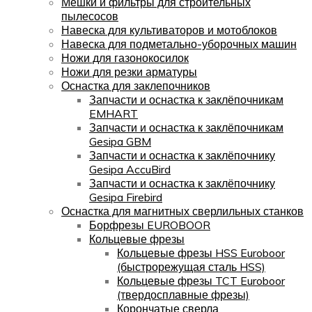
Мешки и фильтры для строительных
пылесосов
Навеска для культиваторов и мотоблоков
Навеска для подметально-уборочных машин
Ножи для газонокосилок
Ножи для резки арматуры
Оснастка для заклепочников
Запчасти и оснастка к заклёпочникам
EMHART
Запчасти и оснастка к заклёпочникам
Gesipa GBM
Запчасти и оснастка к заклёпочнику
Gesipa AccuBird
Запчасти и оснастка к заклёпочнику
Gesipa Firebird
Оснастка для магнитных сверлильных станков
Борфрезы EUROBOOR
Кольцевые фрезы
Кольцевые фрезы HSS Euroboor
(быстрорежущая сталь HSS)
Кольцевые фрезы TCT Euroboor
(твердосплавные фрезы)
Корончатые сверла