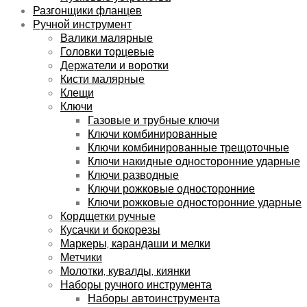
Разгонщики фланцев
Ручной инструмент
Валики малярные
Головки торцевые
Держатели и воротки
Кисти малярные
Клещи
Ключи
Газовые и трубные ключи
Ключи комбинированные
Ключи комбинированные трещоточные
Ключи накидные односторонние ударные
Ключи разводные
Ключи рожковые односторонние
Ключи рожковые односторонние ударные
Кордщетки ручные
Кусачки и бокорезы
Маркеры, карандаши и мелки
Метчики
Молотки, кувалды, киянки
Наборы ручного инструмента
Наборы автоинструмента