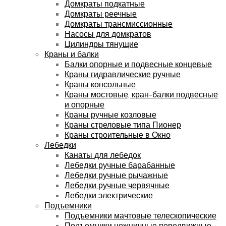
Домкраты подкатные
Домкраты реечные
Домкраты трансмиссионные
Насосы для домкратов
Цилиндры тянущие
Краны и балки
Балки опорные и подвесные концевые
Краны гидравлические ручные
Краны консольные
Краны мостовые, кран-балки подвесные
и опорные
Краны ручные козловые
Краны стреловые типа Пионер
Краны строительные в Окно
Лебедки
Канаты для лебедок
Лебедки ручные барабанные
Лебедки ручные рычажные
Лебедки ручные червячные
Лебедки электрические
Подъемники
Подъемники мачтовые телескопические
Подъемники ножничные передвижные