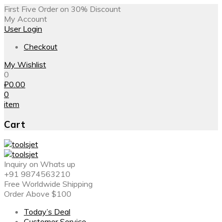
First Five Order on 30% Discount
My Account
User Login
Checkout
My Wishlist
0
₽
0.00
0
item
Cart
Inquiry on Whats up
+91 9874563210
Free Worldwide Shipping
Order Above $100
Today’s Deal
Customer Service