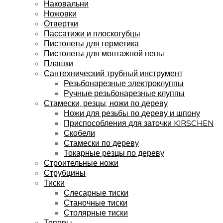
Наковальни
Ножовки
Отвертки
Пассатижи и плоскогубцы
Пистолеты для герметика
Пистолеты для монтажной пены
Плашки
Сантехнический трубный инструмент
Резьбонарезные электроклуппы
Ручные резьбонарезные клуппы
Стамески, резцы, ножи по дереву
Ножи для резьбы по дереву и шпону
Приспособления для заточки KIRSCHEN
Скобели
Стамески по дереву
Токарные резцы по дереву
Строительные ножи
Струбцины
Тиски
Слесарные тиски
Станочные тиски
Столярные тиски
Топоры