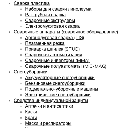
Сварка пластика
Наборы для сварки линолеума
Раструбная сварка
Сварочные экструдеры
Электромуфтовая сварка
Сварочные аппараты (сварочное оборудование)
Аргонодуговая сварка (TIG)
Плазменная резка
Приварка шпилек (STUD)
Сварочная автоматизация
Сварочные инверторы (MMA)
Сварочные полуавтоматы (MIG-MAG)
Снегоуборщики
Аккумуляторные снегоуборщики
Бензиновые снегоуборщики
Подметально-уборочные машины
Электрические снегоуборщики
Средства индивидуальной защиты
Аптечки и антисептики
Каски
Краги
Маски и респираторы