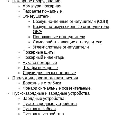
Пожарное оборудование
Арматура пожарная
Гидранты пожарные
Огнетушители
Воздушно-пенные огнетушители (ОВП)
Воздушно-эмульсионные огнетушители
ОВЭ
Порошковые огнетушители
Самосрабатывающие огнетушители
Углекислотные огнетушители
Пожарные щиты
Пожарный инвентарь
Рукава пожарные
Шкафы пожарные
Ящики для песка пожарные
Продукция дорожного назначения
Дорожные столбики
Фонари сигнальные осветительные
Пуско-зарядные и зарядные устройства
Зарядные устройства
Пуско-зарядные устройства
Пусковые кабели
Пусковые устройства