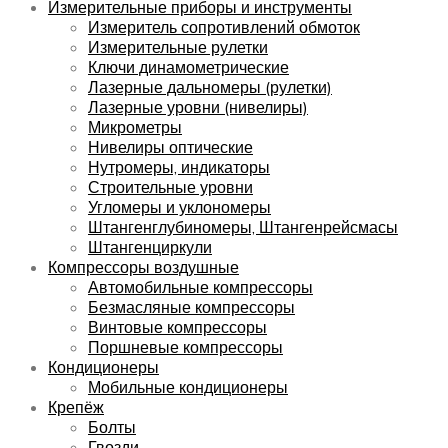
Измерительные приборы и инструменты
Измеритель сопротивлений обмоток
Измерительные рулетки
Ключи динамометрические
Лазерные дальномеры (рулетки)
Лазерные уровни (нивелиры)
Микрометры
Нивелиры оптические
Нутромеры, индикаторы
Строительные уровни
Угломеры и уклономеры
Штангенглубиномеры, Штангенрейсмасы
Штангенциркули
Компрессоры воздушные
Автомобильные компрессоры
Безмасляные компрессоры
Винтовые компрессоры
Поршневые компрессоры
Кондиционеры
Мобильные кондиционеры
Крепёж
Болты
Гвозди