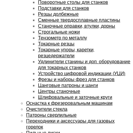
Поворотные столы для станков
Подставки для станков
Резцы долбежные
Сменные твердосплавные пластины
Станочные оправки, втулки, дорны
Строгальные ножи
Тензометр по металлу
Токарные резцы
Токарные упоры, каретки,
резцедержатели
Удлинители станины и доп. оборудование
для токарных станков
Устройство цифровой индикации (УЦИ)
Фрезы и наборы фрез для станков
Цанговые патроны и цанги
Центры станочные
Шлифовальные и заточные круги
Оснастка к фрезеровальным машинам
Очистители стекла
Патроны сверлильные
Переходники и аксессуары для газовых
горелок
Пильные диски