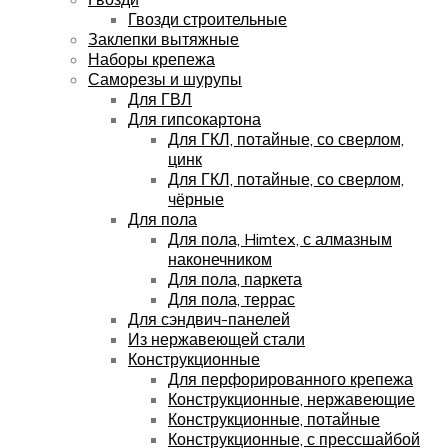
Гвозди строительные
Заклепки вытяжные
Наборы крепежа
Саморезы и шурупы
Для ГВЛ
Для гипсокартона
Для ГКЛ, потайные, со сверлом,
цинк
Для ГКЛ, потайные, со сверлом,
чёрные
Для пола
Для пола, Himtex, с алмазным
наконечником
Для пола, паркета
Для пола, террас
Для сэндвич-панелей
Из нержавеющей стали
Конструкционные
Для перфорированного крепежа
Конструкционные, нержавеющие
Конструкционные, потайные
Конструкционные, с прессшайбой