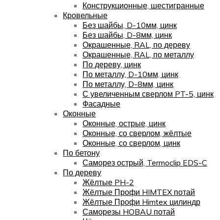
Конструкционные, шестигранные
Кровельные
Без шайбы, D-10мм, цинк
Без шайбы, D-8мм, цинк
Окрашенные, RAL, по дереву
Окрашенные, RAL, по металлу
По дереву, цинк
По металлу, D-10мм, цинк
По металлу, D-8мм, цинк
С увеличенным сверлом PT-5, цинк
Фасадные
Оконные
Оконные, острые, цинк
Оконные, со сверлом, жёлтые
Оконные, со сверлом, цинк
По бетону
Саморез острый, Termoclip EDS-C
По дереву
Жёлтые PH-2
Жёлтые Профи HIMTEX потай
Жёлтые Профи Himtex цилиндр
Саморезы HOBAU потай