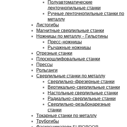
Полуавтоматические
ленточнопильные станки
Ручные ленточнопильные станки по
металлу
Листогибы
Магнитные сверлильные станки
Ножницы по металлу - Гильотины
Пресс-ножницы
Рычажные ножницы
Отрезные станки
Плоскошлифовальные станки
Прессы
Рольганги
Сверлильные станки по металлу
Cверлильно-фрезерные станки
Вертикально-сверлильные станки
Настольные сверлильные станки
Радиально-сверлильные станки
Сверлильно-резьбонарезные
станки
Токарные станки по металлу
Трубогибы
Фаскосниматели EUROBOOR