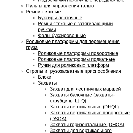
Пульты для управления талью
Ремни стяжные
Буксиры ленточные
Ремни стяжные с затягивающими
ручками
Фалы буксировочные
Роликовые платформы для перемещения
груза
Роликовые платформы поворотные
Роликовые платформы подкатные
Ручки для роликовых платформ
Стропы и грузозахватные приспособления
Блоки
Захваты
Захват для лестничных маршей
Захваты балочные (захваты-
струбцины LJ-Q)
Захваты вертикальные (DHQL)
Захваты вертикальные поворотные
(DSQA)
Захваты горизонтальные (DHQA)
Захваты для вертикального