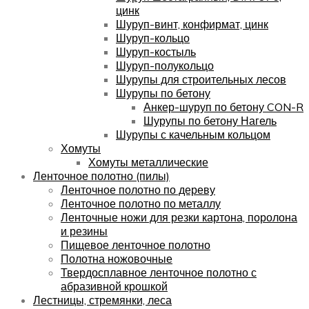
цинк
Шуруп-винт, конфирмат, цинк
Шуруп-кольцо
Шуруп-костыль
Шуруп-полукольцо
Шурупы для строительных лесов
Шурупы по бетону
Анкер-шуруп по бетону CON-R
Шурупы по бетону Нагель
Шурупы с качельным кольцом
Хомуты
Хомуты металлические
Ленточное полотно (пилы)
Ленточное полотно по дереву
Ленточное полотно по металлу
Ленточные ножи для резки картона, поролона
и резины
Пищевое ленточное полотно
Полотна ножовочные
Твердосплавное ленточное полотно с
абразивной крошкой
Лестницы, стремянки, леса