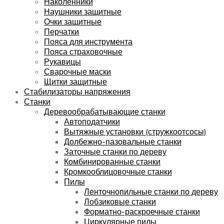
Наколенники
Наушники защитные
Очки защитные
Перчатки
Пояса для инструмента
Пояса страховочные
Рукавицы
Сварочные маски
Щитки защитные
Стабилизаторы напряжения
Станки
Деревообрабатывающие станки
Автоподатчики
Вытяжные установки (стружкоотсосы)
Долбежно-пазовальные станки
Заточные станки по дереву
Комбинированные станки
Кромкооблицовочные станки
Пилы
Ленточнопильные станки по дереву
Лобзиковые станки
Форматно-раскроечные станки
Циркулярные пилы