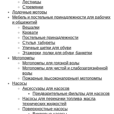
Лестницы
Стремянки
Лодочные моторы
Мебель и постельные принадлежности для рабочих
и общежитий
Вешалки
Кровати
Постельные принадлежности
Стулья, табуреты
Уличные щетки для обуви
Этажерки, полки для обуви, банкетки
Мотопомпы
Мотопомпы для грязной воды
Мотопомпы для чистой и слабозагрязнённой
воды
Пожарные (высоконапорные) мотопомпы
Насосы
Аксессуары для насосов
Предварительные фильтры для насосов
Насосы для перекачки топлива, масла,
технических жидкостей
Поверхностные насосы
Вихревые насосы