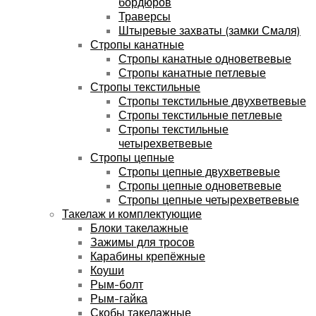
бордюров
Траверсы
Штыревые захваты (замки Смаля)
Стропы канатные
Стропы канатные одноветвевые
Стропы канатные петлевые
Стропы текстильные
Стропы текстильные двухветвевые
Стропы текстильные петлевые
Стропы текстильные
четырехветвевые
Стропы цепные
Стропы цепные двухветвевые
Стропы цепные одноветвевые
Стропы цепные четырехветвевые
Такелаж и комплектующие
Блоки такелажные
Зажимы для тросов
Карабины крепёжные
Коуши
Рым-болт
Рым-гайка
Скобы такелажные