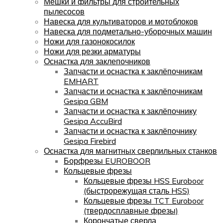
Мешки и фильтры для строительных
пылесосов
Навеска для культиваторов и мотоблоков
Навеска для подметально-уборочных машин
Ножи для газонокосилок
Ножи для резки арматуры
Оснастка для заклепочников
Запчасти и оснастка к заклёпочникам
EMHART
Запчасти и оснастка к заклёпочникам
Gesipa GBM
Запчасти и оснастка к заклёпочнику
Gesipa AccuBird
Запчасти и оснастка к заклёпочнику
Gesipa Firebird
Оснастка для магнитных сверлильных станков
Борфрезы EUROBOOR
Кольцевые фрезы
Кольцевые фрезы HSS Euroboor
(быстрорежущая сталь HSS)
Кольцевые фрезы TCT Euroboor
(твердосплавные фрезы)
Корончатые сверла