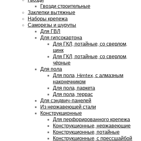
Гвозди строительные
Заклепки вытяжные
Наборы крепежа
Саморезы и шурупы
Для ГВЛ
Для гипсокартона
Для ГКЛ, потайные, со сверлом,
цинк
Для ГКЛ, потайные, со сверлом,
чёрные
Для пола
Для пола, Himtex, с алмазным
наконечником
Для пола, паркета
Для пола, террас
Для сэндвич-панелей
Из нержавеющей стали
Конструкционные
Для перфорированного крепежа
Конструкционные, нержавеющие
Конструкционные, потайные
Конструкционные, с прессшайбой