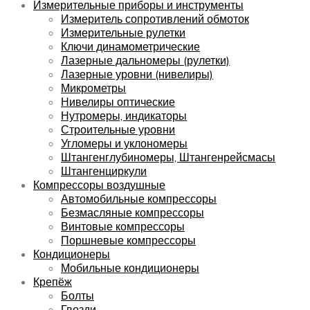
Измерительные приборы и инструменты
Измеритель сопротивлений обмоток
Измерительные рулетки
Ключи динамометрические
Лазерные дальномеры (рулетки)
Лазерные уровни (нивелиры)
Микрометры
Нивелиры оптические
Нутромеры, индикаторы
Строительные уровни
Угломеры и уклономеры
Штангенглубиномеры, Штангенрейсмасы
Штангенциркули
Компрессоры воздушные
Автомобильные компрессоры
Безмасляные компрессоры
Винтовые компрессоры
Поршневые компрессоры
Кондиционеры
Мобильные кондиционеры
Крепёж
Болты
Гвозди