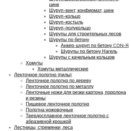
цинк
Шуруп-винт, конфирмат, цинк
Шуруп-кольцо
Шуруп-костыль
Шуруп-полукольцо
Шурупы для строительных лесов
Шурупы по бетону
Анкер-шуруп по бетону CON-R
Шурупы по бетону Нагель
Шурупы с качельным кольцом
Хомуты
Хомуты металлические
Ленточное полотно (пилы)
Ленточное полотно по дереву
Ленточное полотно по металлу
Ленточные ножи для резки картона, поролона
и резины
Пищевое ленточное полотно
Полотна ножовочные
Твердосплавное ленточное полотно с
абразивной крошкой
Лестницы, стремянки, леса