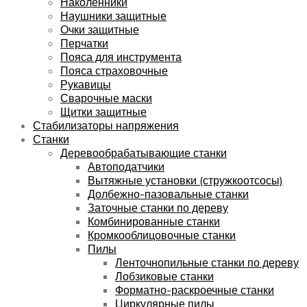
Наколенники
Наушники защитные
Очки защитные
Перчатки
Пояса для инструмента
Пояса страховочные
Рукавицы
Сварочные маски
Щитки защитные
Стабилизаторы напряжения
Станки
Деревообрабатывающие станки
Автоподатчики
Вытяжные установки (стружкоотсосы)
Долбежно-пазовальные станки
Заточные станки по дереву
Комбинированные станки
Кромкооблицовочные станки
Пилы
Ленточнопильные станки по дереву
Лобзиковые станки
Форматно-раскроечные станки
Циркулярные пилы