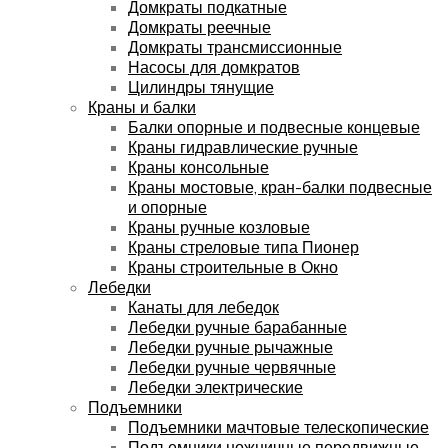
Домкраты подкатные
Домкраты реечные
Домкраты трансмиссионные
Насосы для домкратов
Цилиндры тянущие
Краны и балки
Балки опорные и подвесные концевые
Краны гидравлические ручные
Краны консольные
Краны мостовые, кран-балки подвесные
и опорные
Краны ручные козловые
Краны стреловые типа Пионер
Краны строительные в Окно
Лебедки
Канаты для лебедок
Лебедки ручные барабанные
Лебедки ручные рычажные
Лебедки ручные червячные
Лебедки электрические
Подъемники
Подъемники мачтовые телескопические
Подъемники ножничные передвижные