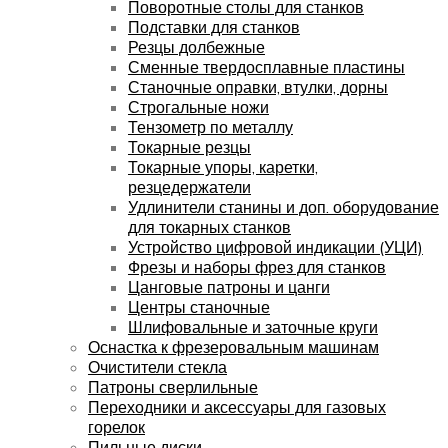
Поворотные столы для станков
Подставки для станков
Резцы долбежные
Сменные твердосплавные пластины
Станочные оправки, втулки, дорны
Строгальные ножи
Тензометр по металлу
Токарные резцы
Токарные упоры, каретки,
резцедержатели
Удлинители станины и доп. оборудование
для токарных станков
Устройство цифровой индикации (УЦИ)
Фрезы и наборы фрез для станков
Цанговые патроны и цанги
Центры станочные
Шлифовальные и заточные круги
Оснастка к фрезеровальным машинам
Очистители стекла
Патроны сверлильные
Переходники и аксессуары для газовых
горелок
Пильные диски