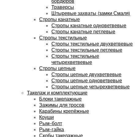
бордюров
Траверсы
Штыревые захваты (замки Смаля)
Стропы канатные
Стропы канатные одноветвевые
Стропы канатные петлевые
Стропы текстильные
Стропы текстильные двухветвевые
Стропы текстильные петлевые
Стропы текстильные
четырехветвевые
Стропы цепные
Стропы цепные двухветвевые
Стропы цепные одноветвевые
Стропы цепные четырехветвевые
Такелаж и комплектующие
Блоки такелажные
Зажимы для тросов
Карабины крепёжные
Коуши
Рым-болт
Рым-гайка
Скобы такелажные