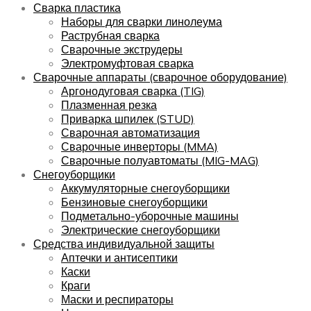
Сварка пластика
Наборы для сварки линолеума
Раструбная сварка
Сварочные экструдеры
Электромуфтовая сварка
Сварочные аппараты (сварочное оборудование)
Аргонодуговая сварка (TIG)
Плазменная резка
Приварка шпилек (STUD)
Сварочная автоматизация
Сварочные инверторы (MMA)
Сварочные полуавтоматы (MIG-MAG)
Снегоуборщики
Аккумуляторные снегоуборщики
Бензиновые снегоуборщики
Подметально-уборочные машины
Электрические снегоуборщики
Средства индивидуальной защиты
Аптечки и антисептики
Каски
Краги
Маски и респираторы