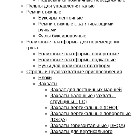
Пульты для управления талью
Ремни стяжные
Буксиры ленточные
Ремни стяжные с затягивающими
ручками
Фалы буксировочные
Роликовые платформы для перемещения
груза
Роликовые платформы поворотные
Роликовые платформы подкатные
Ручки для роликовых платформ
Стропы и грузозахватные приспособления
Блоки
Захваты
Захват для лестничных маршей
Захваты балочные (захваты-
струбцины LJ-Q)
Захваты вертикальные (DHQL)
Захваты вертикальные поворотные
(DSQA)
Захваты горизонтальные (DHQA)
Захваты для вертикального