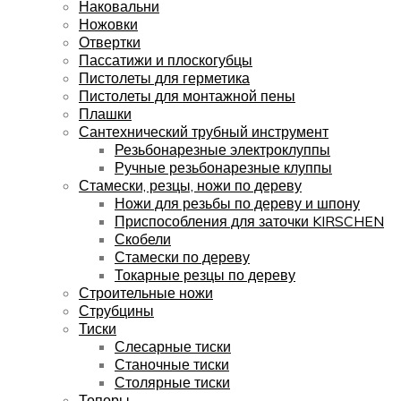
Наковальни
Ножовки
Отвертки
Пассатижи и плоскогубцы
Пистолеты для герметика
Пистолеты для монтажной пены
Плашки
Сантехнический трубный инструмент
Резьбонарезные электроклуппы
Ручные резьбонарезные клуппы
Стамески, резцы, ножи по дереву
Ножи для резьбы по дереву и шпону
Приспособления для заточки KIRSCHEN
Скобели
Стамески по дереву
Токарные резцы по дереву
Строительные ножи
Струбцины
Тиски
Слесарные тиски
Станочные тиски
Столярные тиски
Топоры