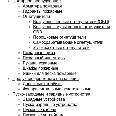
Пожарное оборудование
Арматура пожарная
Гидранты пожарные
Огнетушители
Воздушно-пенные огнетушители (ОВП)
Воздушно-эмульсионные огнетушители
ОВЭ
Порошковые огнетушители
Самосрабатывающие огнетушители
Углекислотные огнетушители
Пожарные щиты
Пожарный инвентарь
Рукава пожарные
Шкафы пожарные
Ящики для песка пожарные
Продукция дорожного назначения
Дорожные столбики
Фонари сигнальные осветительные
Пуско-зарядные и зарядные устройства
Зарядные устройства
Пуско-зарядные устройства
Пусковые кабели
Пусковые устройства