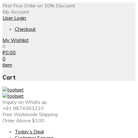
First Five Order on 30% Discount
My Account
User Login
Checkout
My Wishlist
0
₽
0.00
0
item
Cart
Inquiry on Whats up
+91 9874563210
Free Worldwide Shipping
Order Above $100
Today’s Deal
Customer Service