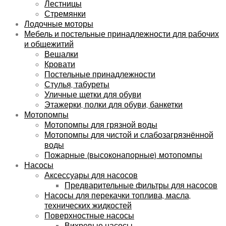
Лестницы
Стремянки
Лодочные моторы
Мебель и постельные принадлежности для рабочих
и общежитий
Вешалки
Кровати
Постельные принадлежности
Стулья, табуреты
Уличные щетки для обуви
Этажерки, полки для обуви, банкетки
Мотопомпы
Мотопомпы для грязной воды
Мотопомпы для чистой и слабозагрязнённой
воды
Пожарные (высоконапорные) мотопомпы
Насосы
Аксессуары для насосов
Предварительные фильтры для насосов
Насосы для перекачки топлива, масла,
технических жидкостей
Поверхностные насосы
Вихревые насосы