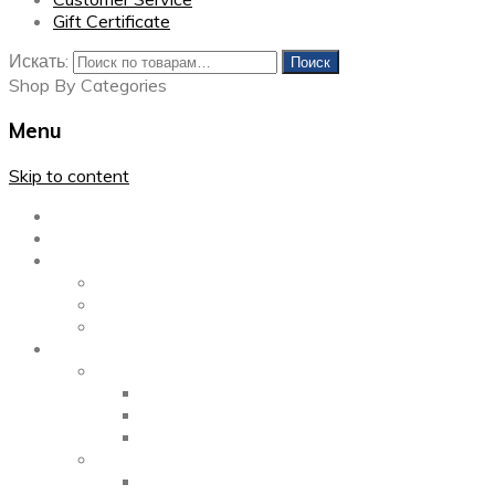
Gift Certificate
Искать:
Поиск
Shop By Categories
Menu
Skip to content
Главная
Каталог
Блог
Left Sidebar
Right Sidebar
Full Width
Media
Gallery
2 Columns
3 Columns
4 Columns
Portfolio
2 Columns