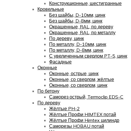
Конструкционные, шестигранные
Кровельные
Без шайбы, D-10мм, цинк
Без шайбы, D-8мм, цинк
Окрашенные, RAL, по дереву
Окрашенные, RAL, по металлу
По дереву, цинк
По металлу, D-10мм, цинк
По металлу, D-8мм, цинк
С увеличенным сверлом PT-5, цинк
Фасадные
Оконные
Оконные, острые, цинк
Оконные, со сверлом, жёлтые
Оконные, со сверлом, цинк
По бетону
Саморез острый, Termoclip EDS-C
По дереву
Жёлтые PH-2
Жёлтые Профи HIMTEX потай
Жёлтые Профи Himtex цилиндр
Саморезы HOBAU потай