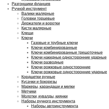
Разгонщики фланцев
Ручной инструмент
Валики малярные
Головки торцевые
Держатели и воротки
Кисти малярные
Клещи
Ключи
Газовые и трубные ключи
Ключи комбинированные
Ключи комбинированные трещоточные
Ключи накидные односторонние ударные
Ключи разводные
Ключи рожковые односторонние
Ключи рожковые односторонние ударные
Кордщетки ручные
Кусачки и бокорезы
Маркеры, карандаши и мелки
Метчики
Молотки, кувалды, киянки
Наборы ручного инструмента
Наборы автоинструмента