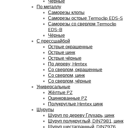
Чёрные
По металлу
Саморезы клопы
Саморезы острые Termoclip EDS-S
Саморезы со сверлом Termoclip
EDS-B
Чёрные
С прессшайбой
Острые окрашенные
Острые цинк
Острые чёрные
По дереву, Himtex
Со сверлом, окрашенные
Со сверлом, цинк
Со сверлом, чёрные
Универсальные
Жёлтые PZ
Оцинкованные PZ
Полукруглые Himtex цинк
Шурупы
Шуруп по дереву Глухарь, цинк
Шуруп полукруглый, DIN7981, цинк
Шуруп шестагранный, DIN7976,