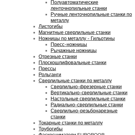
Полуавтоматические
ленточнопильные станки
Ручные ленточнопильные станки по
металлу
Листогибы
Магнитные сверлильные станки
Ножницы по металлу - Гильотины
Пресс-ножницы
Рычажные ножницы
Отрезные станки
Плоскошлифовальные станки
Прессы
Рольганги
Сверлильные станки по металлу
Cверлильно-фрезерные станки
Вертикально-сверлильные станки
Настольные сверлильные станки
Радиально-сверлильные станки
Сверлильно-резьбонарезные
станки
Токарные станки по металлу
Трубогибы
Фаскосниматели EUROBOOR