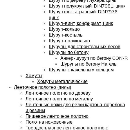
Шуруп полукруглый, DIN7981, цинк
Шуруп шестагранный, DIN7976,
цинк
Шуруп-винт, конфирмат, цинк
Шуруп-кольцо
Шуруп-костыль
Шуруп-полукольцо
Шурупы для строительных лесов
Шурупы по бетону
Анкер-шуруп по бетону CON-R
Шурупы по бетону Нагель
Шурупы с качельным кольцом
Хомуты
Хомуты металлические
Ленточное полотно (пилы)
Ленточное полотно по дереву
Ленточное полотно по металлу
Ленточные ножи для резки картона, поролона
и резины
Пищевое ленточное полотно
Полотна ножовочные
Твердосплавное ленточное полотно с