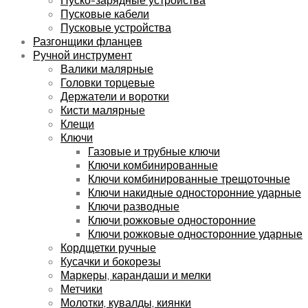
Пусковые кабели
Пусковые устройства
Разгонщики фланцев
Ручной инструмент
Валики малярные
Головки торцевые
Держатели и воротки
Кисти малярные
Клещи
Ключи
Газовые и трубные ключи
Ключи комбинированные
Ключи комбинированные трещоточные
Ключи накидные односторонние ударные
Ключи разводные
Ключи рожковые односторонние
Ключи рожковые односторонние ударные
Кордщетки ручные
Кусачки и бокорезы
Маркеры, карандаши и мелки
Метчики
Молотки, кувалды, киянки