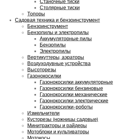
Станочные тиски
Столярные тиски
Топоры
Садовая техника и бензоинструмент
Бензоинструмент
Бензопилы и электропилы
Аккумуляторные пилы
Бензопилы
Электропилы
Вертикуттеры, аэраторы
Воздуходувные устройства
Высоторезы
Газонокосилки
Газонокосилки аккумуляторные
Газонокосилки бензиновые
Газонокосилки механические
Газонокосилки электрические
Газонокосилки-роботы
Измельчители
Кусторезы (ножницы садовые)
Минитракторы и райдеры
Мотоблоки и культиваторы
Мотокосы