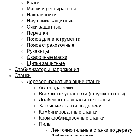
Краги
Маски и респираторы
Наколенники
Наушники защитные
Очки защитные
Перчатки
Пояса для инструмента
Пояса страховочные
Рукавицы
Сварочные маски
Щитки защитные
Стабилизаторы напряжения
Станки
Деревообрабатывающие станки
Автоподатчики
Вытяжные установки (стружкоотсосы)
Долбежно-пазовальные станки
Заточные станки по дереву
Комбинированные станки
Кромкооблицовочные станки
Пилы
Ленточнопильные станки по дереву
Лобзиковые станки