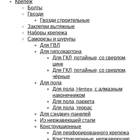
Крепёж
Болты
Гвозди
Гвозди строительные
Заклепки вытяжные
Наборы крепежа
Саморезы и шурупы
Для ГВЛ
Для гипсокартона
Для ГКЛ, потайные, со сверлом,
цинк
Для ГКЛ, потайные, со сверлом,
чёрные
Для пола
Для пола, Himtex, с алмазным
наконечником
Для пола, паркета
Для пола, террас
Для сэндвич-панелей
Из нержавеющей стали
Конструкционные
Для перфорированного крепежа
Конструкционные, нержавеющие