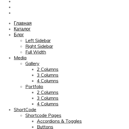
Sitemap
Contact Us
About Us
Главная
Каталог
Блог
Left Sidebar
Right Sidebar
Full Width
Media
Gallery
2 Columns
3 Columns
4 Columns
Portfolio
2 Columns
3 Columns
4 Columns
ShortCode
Shortcode Pages
Accordions & Toggles
Buttons