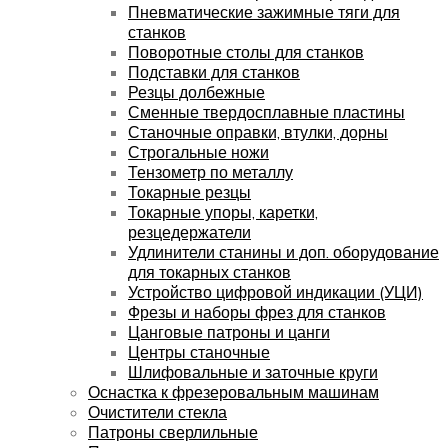
Пневматические зажимные тяги для
станков
Поворотные столы для станков
Подставки для станков
Резцы долбежные
Сменные твердосплавные пластины
Станочные оправки, втулки, дорны
Строгальные ножи
Тензометр по металлу
Токарные резцы
Токарные упоры, каретки,
резцедержатели
Удлинители станины и доп. оборудование
для токарных станков
Устройство цифровой индикации (УЦИ)
Фрезы и наборы фрез для станков
Цанговые патроны и цанги
Центры станочные
Шлифовальные и заточные круги
Оснастка к фрезеровальным машинам
Очистители стекла
Патроны сверлильные