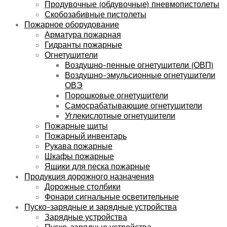
Продувочные (обдувочные) пневмопистолеты
Скобозабивные пистолеты
Пожарное оборудование
Арматура пожарная
Гидранты пожарные
Огнетушители
Воздушно-пенные огнетушители (ОВП)
Воздушно-эмульсионные огнетушители
ОВЭ
Порошковые огнетушители
Самосрабатывающие огнетушители
Углекислотные огнетушители
Пожарные щиты
Пожарный инвентарь
Рукава пожарные
Шкафы пожарные
Ящики для песка пожарные
Продукция дорожного назначения
Дорожные столбики
Фонари сигнальные осветительные
Пуско-зарядные и зарядные устройства
Зарядные устройства
Пуско-зарядные устройства