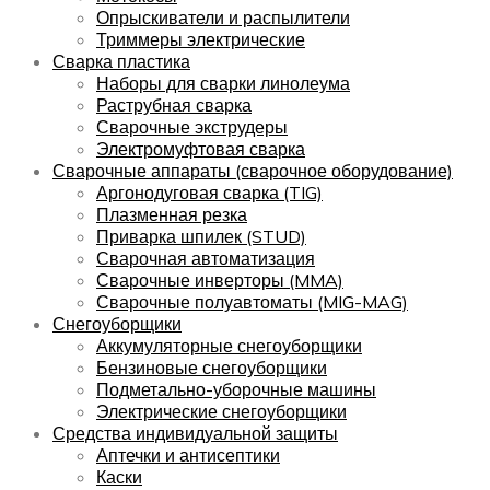
Опрыскиватели и распылители
Триммеры электрические
Сварка пластика
Наборы для сварки линолеума
Раструбная сварка
Сварочные экструдеры
Электромуфтовая сварка
Сварочные аппараты (сварочное оборудование)
Аргонодуговая сварка (TIG)
Плазменная резка
Приварка шпилек (STUD)
Сварочная автоматизация
Сварочные инверторы (MMA)
Сварочные полуавтоматы (MIG-MAG)
Снегоуборщики
Аккумуляторные снегоуборщики
Бензиновые снегоуборщики
Подметально-уборочные машины
Электрические снегоуборщики
Средства индивидуальной защиты
Аптечки и антисептики
Каски