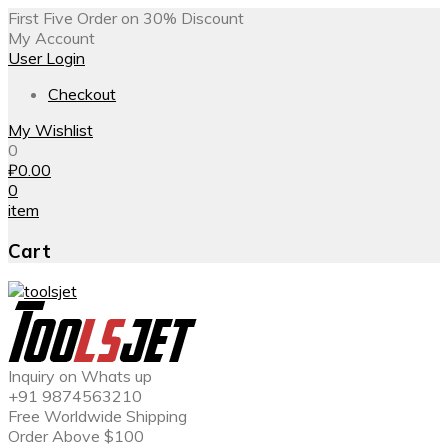
First Five Order on 30% Discount
My Account
User Login
Checkout
My Wishlist
0
₽
0.00
0
item
Cart
Inquiry on Whats up
+91 9874563210
Free Worldwide Shipping
Order Above $100