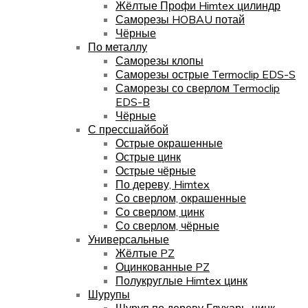
Жёлтые Профи Himtex цилиндр
Саморезы HOBAU потай
Чёрные
По металлу
Саморезы клопы
Саморезы острые Termoclip EDS-S
Саморезы со сверлом Termoclip
EDS-B
Чёрные
С прессшайбой
Острые окрашенные
Острые цинк
Острые чёрные
По дереву, Himtex
Со сверлом, окрашенные
Со сверлом, цинк
Со сверлом, чёрные
Универсальные
Жёлтые PZ
Оцинкованные PZ
Полукруглые Himtex цинк
Шурупы
Шуруп по дереву Глухарь, цинк