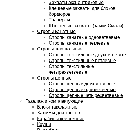
Захваты эксцентриковые
Клещевые захваты для блоков,
бордюров
Траверсы
Штыревые захваты (замки Смаля)
Стропы канатные
Стропы канатные одноветвевые
Стропы канатные петлевые
Стропы текстильные
Стропы текстильные двухветвевые
Стропы текстильные петлевые
Стропы текстильные
четырехветвевые
Стропы цепные
Стропы цепные двухветвевые
Стропы цепные одноветвевые
Стропы цепные четырехветвевые
Такелаж и комплектующие
Блоки такелажные
Зажимы для тросов
Карабины крепёжные
Коуши
Рым-болт