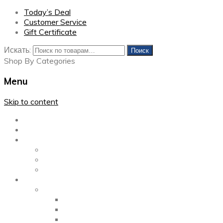
Today’s Deal
Customer Service
Gift Certificate
Искать:
Поиск
Shop By Categories
Menu
Skip to content
Главная
Каталог
Блог
Left Sidebar
Right Sidebar
Full Width
Media
Gallery
2 Columns
3 Columns
4 Columns