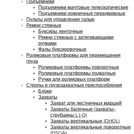
Подъемники
Подъемники мачтовые телескопические
Подъемники ножничные передвижные
Пульты для управления талью
Ремни стяжные
Буксиры ленточные
Ремни стяжные с затягивающими
ручками
Фалы буксировочные
Роликовые платформы для перемещения
груза
Роликовые платформы поворотные
Роликовые платформы подкатные
Ручки для роликовых платформ
Стропы и грузозахватные приспособления
Блоки
Захваты
Захват для лестничных маршей
Захваты балочные (захваты-
струбцины LJ-Q)
Захваты вертикальные (DHQL)
Захваты вертикальные поворотные
(DSQA)