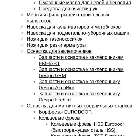
Смазочные масла для цепей и бензопил
Средства для очистки рук
Мешки и фильтры для строительных
пылесосов
Навеска для культиваторов и мотоблоков
Навеска для подметально-уборочных машин
Ножи для газонокосилок
Ножи для резки арматуры
Оснастка для заклепочников
Запчасти и оснастка к заклёпочникам
EMHART
Запчасти и оснастка к заклёпочникам
Gesipa GBM
Запчасти и оснастка к заклёпочнику
Gesipa AccuBird
Запчасти и оснастка к заклёпочнику
Gesipa Firebird
Оснастка для магнитных сверлильных станков
Борфрезы EUROBOOR
Кольцевые фрезы
Кольцевые фрезы HSS Euroboor
(быстрорежущая сталь HSS)
Кольцевые фрезы TCT Euroboor