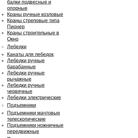
балки подвесные и
опорные
Краны ручные козловые
Краны стреловые типа
Пионер
Краны строительные в
Окно
Лебедки
Канаты для лебедок
Лебедки ручные
барабанные
Лебедки ручные
рычажные
Лебедки ручные
червячные
Лебедки электрические
Подъемники
Подъемники мачтовые
телескопические
Подъемники ножничные
передвижные