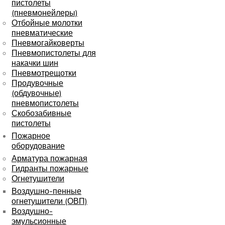
пистолеты
(пневмонейлеры)
Отбойные молотки
пневматические
Пневмогайковерты
Пневмопистолеты для
накачки шин
Пневмотрещотки
Продувочные
(обдувочные)
пневмопистолеты
Скобозабивные
пистолеты
Пожарное
оборудование
Арматура пожарная
Гидранты пожарные
Огнетушители
Воздушно-пенные
огнетушители (ОВП)
Воздушно-
эмульсионные