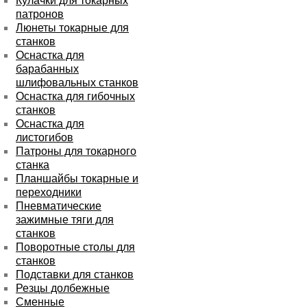
Кулачки для токарных
патронов
Люнеты токарные для
станков
Оснастка для
барабанных
шлифовальных станков
Оснастка для гибочных
станков
Оснастка для
листогибов
Патроны для токарного
станка
Планшайбы токарные и
переходники
Пневматические
зажимные тяги для
станков
Поворотные столы для
станков
Подставки для станков
Резцы долбежные
Сменные