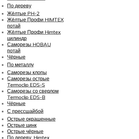
По дереву
Жёлтые PH-2
Жёлтые Профи HIMTEX
потай
Жёлтые Профи Himtex
цилиндр
Саморезы HOBAU
потай
Чёрные
По металлу
Саморезы клопы
Саморезы острые
Termoclip EDS-S
Саморезы со сверлом
Termoclip EDS-B
Чёрные
С прессшайбой
Острые окрашенные
Острые цинк
Острые чёрные
По дереву, Himtex