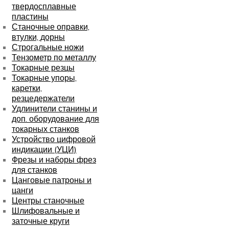
твердосплавные
пластины
Станочные оправки,
втулки, дорны
Строгальные ножи
Тензометр по металлу
Токарные резцы
Токарные упоры,
каретки,
резцедержатели
Удлинители станины и
доп. оборудование для
токарных станков
Устройство цифровой
индикации (УЦИ)
Фрезы и наборы фрез
для станков
Цанговые патроны и
цанги
Центры станочные
Шлифовальные и
заточные круги