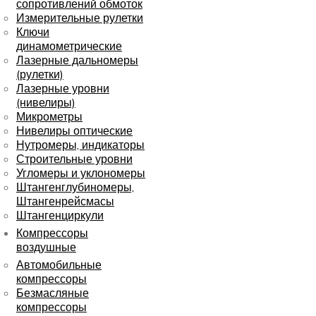
сопротивлений обмоток
Измерительные рулетки
Ключи
динамометрические
Лазерные дальномеры
(рулетки)
Лазерные уровни
(нивелиры)
Микрометры
Нивелиры оптические
Нутромеры, индикаторы
Строительные уровни
Угломеры и уклономеры
Штангенглубиномеры,
Штангенрейсмасы
Штангенциркули
Компрессоры
воздушные
Автомобильные
компрессоры
Безмасляные
компрессоры