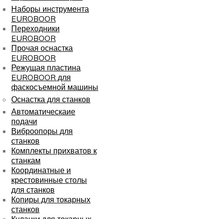
Наборы инструмента
EUROBOOR
Переходники
EUROBOOR
Прочая оснастка
EUROBOOR
Режущая пластина
EUROBOOR для
фаскосъемной машины
Оснастка для станков
Автоматическаие
подачи
Виброопоры для
станков
Комплекты прихватов к
станкам
Координатные и
крестовинные столы
для станков
Копиры для токарных
станков