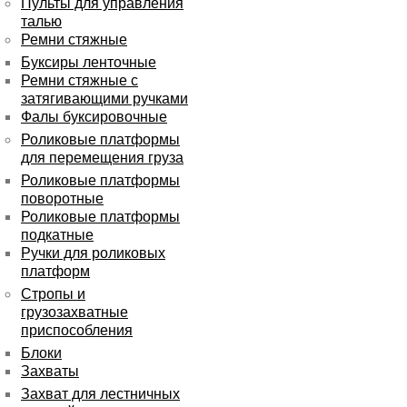
Пульты для управления
талью
Ремни стяжные
Буксиры ленточные
Ремни стяжные с
затягивающими ручками
Фалы буксировочные
Роликовые платформы
для перемещения груза
Роликовые платформы
поворотные
Роликовые платформы
подкатные
Ручки для роликовых
платформ
Стропы и
грузозахватные
приспособления
Блоки
Захваты
Захват для лестничных