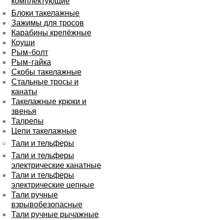
комплектующие
Блоки такелажные
Зажимы для тросов
Карабины крепёжные
Коуши
Рым-болт
Рым-гайка
Скобы такелажные
Стальные тросы и
канаты
Такелажные крюки и
звенья
Талрепы
Цепи такелажные
Тали и тельферы
Тали и тельферы
электрические канатные
Тали и тельферы
электрические цепные
Тали ручные
взрывобезопасные
Тали ручные рычажные