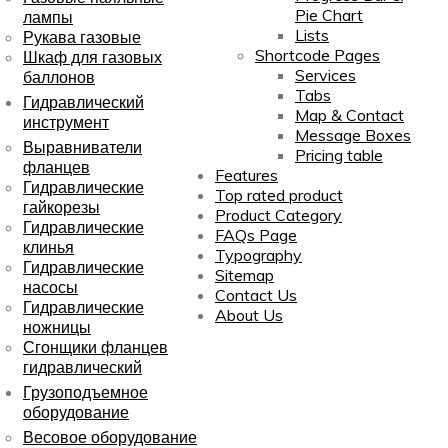
Pie Chart
лампы
Lists
Рукава газовые
Shortcode Pages
Шкаф для газовых
Services
баллонов
Tabs
Гидравлический
Map & Contact
инструмент
Message Boxes
Выравниватели
Pricing table
фланцев
Features
Гидравлические
Top rated product
гайкорезы
Product Category
Гидравлические
FAQs Page
клинья
Typography
Гидравлические
Sitemap
насосы
Contact Us
Гидравлические
About Us
ножницы
Сгонщики фланцев
гидравлический
Грузоподъемное
оборудование
Весовое оборудование