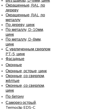
Без шайбы, D-8мм, цинк
Окрашенные, RAL, по
дереву
Окрашенные, RAL, по
металлу
По дереву, цинк
По металлу, D-10мм,
цинк
По металлу, D-8мм,
цинк
С увеличенным сверлом
PT-5, цинк
Фасадные
Оконные
Оконные, острые, цинк
Оконные, со сверлом,
жёлтые
Оконные, со сверлом,
цинк
По бетону
Саморез острый,
Termoclip EDS-C