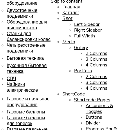
Skip to content
оборудование
Главная
Двухстоечные
Каталог
подъемники
Блог
Оборудование для
Left Sidebar
шиномонтажа
Right Sidebar
Станки для
Full Width
балансировки колес
Media
Четырехстоечные
Gallery
подъемники
2 Columns
Бытовая техника
3 Columns
4 Columns
Кухонная бытовая
Portfolio
техника
2 Columns
СВЧ
3 Columns
Чайники
4 Columns
электрические
ShortCode
Газовое и паяльное
Shortcode Pages
оборудование
Accordions &
Toggles
Газовые баллоны
Buttons
Газовые баллоны
Divider
для горелок
Progress Bar &
Газовые паяльные