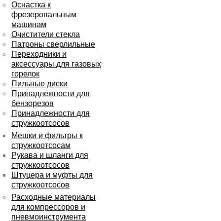
Оснастка к
фрезеровальным
машинам
Очистители стекла
Патроны сверлильные
Переходники и
аксессуары для газовых
горелок
Пильные диски
Принадлежности для
бензорезов
Принадлежности для
стружкоотсосов
Мешки и фильтры к
стружкоотсосам
Рукава и шланги для
стружкоотсосов
Штуцера и муфты для
стружкоотсосов
Расходные материалы
для компрессоров и
пневмоинструмента