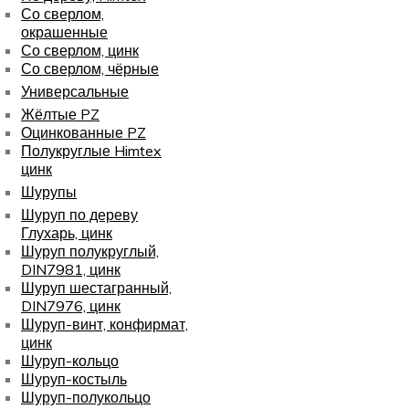
Со сверлом,
окрашенные
Со сверлом, цинк
Со сверлом, чёрные
Универсальные
Жёлтые PZ
Оцинкованные PZ
Полукруглые Himtex
цинк
Шурупы
Шуруп по дереву
Глухарь, цинк
Шуруп полукруглый,
DIN7981, цинк
Шуруп шестагранный,
DIN7976, цинк
Шуруп-винт, конфирмат,
цинк
Шуруп-кольцо
Шуруп-костыль
Шуруп-полукольцо