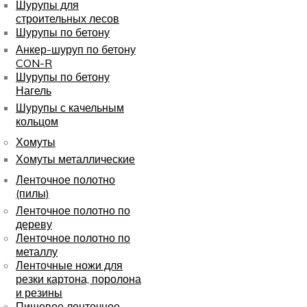
Шурупы для
строительных лесов
Шурупы по бетону
Анкер-шуруп по бетону
CON-R
Шурупы по бетону
Нагель
Шурупы с качельным
кольцом
Хомуты
Хомуты металлические
Ленточное полотно
(пилы)
Ленточное полотно по
дереву
Ленточное полотно по
металлу
Ленточные ножи для
резки картона, поролона
и резины
Пищевое ленточное