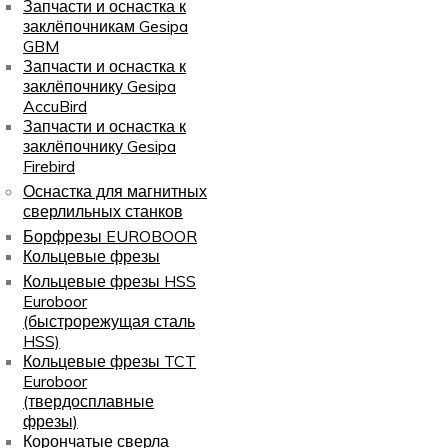
Запчасти и оснастка к
заклёпочникам Gesipa
GBM
Запчасти и оснастка к
заклёпочнику Gesipa
AccuBird
Запчасти и оснастка к
заклёпочнику Gesipa
Firebird
Оснастка для магнитных
сверлильных станков
Борфрезы EUROBOOR
Кольцевые фрезы
Кольцевые фрезы HSS
Euroboor
(быстрорежущая сталь
HSS)
Кольцевые фрезы TCT
Euroboor
(твердосплавные
фрезы)
Корончатые сверла