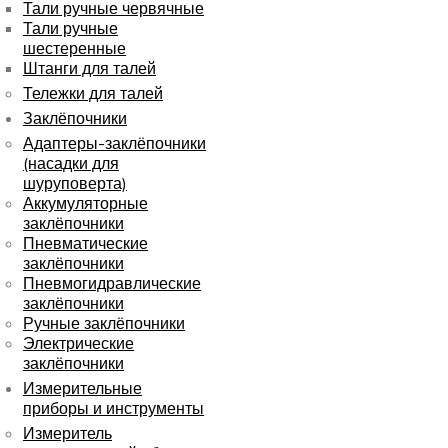
Тали ручные червячные
Тали ручные
шестеренные
Штанги для талей
Тележки для талей
Заклёпочники
Адаптеры-заклёпочники
(насадки для
шуруповерта)
Аккумуляторные
заклёпочники
Пневматические
заклёпочники
Пневмогидравлические
заклёпочники
Ручные заклёпочники
Электрические
заклёпочники
Измерительные
приборы и инструменты
Измеритель