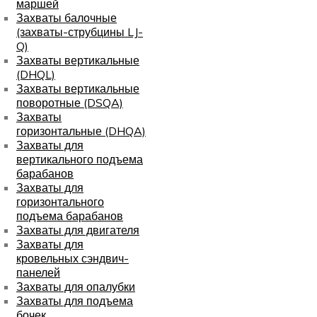
маршей
Захваты балочные
(захваты-струбцины LJ-
Q)
Захваты вертикальные
(DHQL)
Захваты вертикальные
поворотные (DSQA)
Захваты
горизонтальные (DHQA)
Захваты для
вертикального подъема
барабанов
Захваты для
горизонтального
подъема барабанов
Захваты для двигателя
Захваты для
кровельных сэндвич-
панелей
Захваты для опалубки
Захваты для подъема
бочек