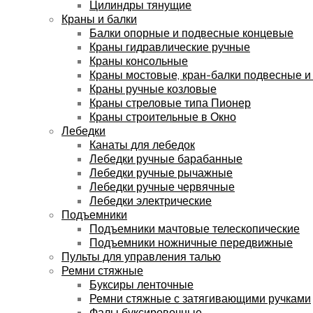
Цилиндры тянущие
Краны и балки
Балки опорные и подвесные концевые
Краны гидравлические ручные
Краны консольные
Краны мостовые, кран-балки подвесные и
Краны ручные козловые
Краны стреловые типа Пионер
Краны строительные в Окно
Лебедки
Канаты для лебедок
Лебедки ручные барабанные
Лебедки ручные рычажные
Лебедки ручные червячные
Лебедки электрические
Подъемники
Подъемники мачтовые телескопические
Подъемники ножничные передвижные
Пульты для управления талью
Ремни стяжные
Буксиры ленточные
Ремни стяжные с затягивающими ручками
Фалы буксировочные