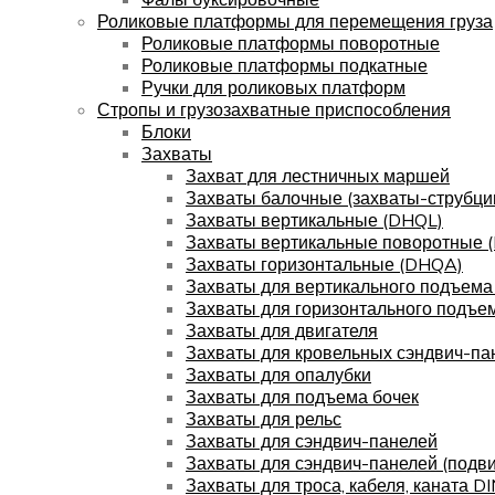
Роликовые платформы для перемещения груза
Роликовые платформы поворотные
Роликовые платформы подкатные
Ручки для роликовых платформ
Стропы и грузозахватные приспособления
Блоки
Захваты
Захват для лестничных маршей
Захваты балочные (захваты-струбци
Захваты вертикальные (DHQL)
Захваты вертикальные поворотные 
Захваты горизонтальные (DHQA)
Захваты для вертикального подъема
Захваты для горизонтального подъе
Захваты для двигателя
Захваты для кровельных сэндвич-па
Захваты для опалубки
Захваты для подъема бочек
Захваты для рельс
Захваты для сэндвич-панелей
Захваты для сэндвич-панелей (подв
Захваты для троса, кабеля, каната D