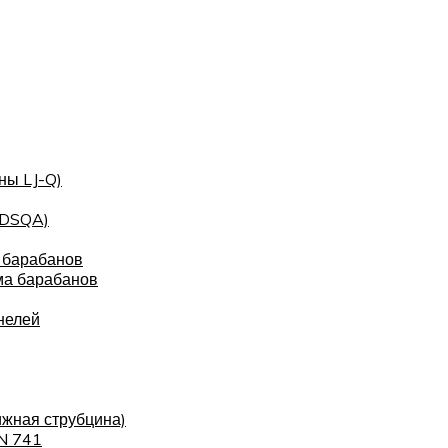
ны LJ-Q)
(DSQA)
 барабанов
ма барабанов
нелей
ижная струбцина)
IN 741