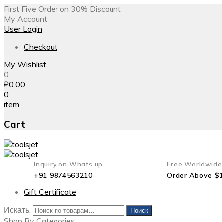
First Five Order on 30% Discount
My Account
User Login
Checkout
My Wishlist
0
₽
0.00
0
item
Cart
Inquiry on Whats up
Free Worldwide
+91 9874563210
Order Above $
Gift Certificate
Искать:
Поиск
Shop By Categories