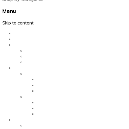
Menu
Skip to content
Главная
Каталог
Блог
Left Sidebar
Right Sidebar
Full Width
Media
Gallery
2 Columns
3 Columns
4 Columns
Portfolio
2 Columns
3 Columns
4 Columns
ShortCode
Shortcode Pages