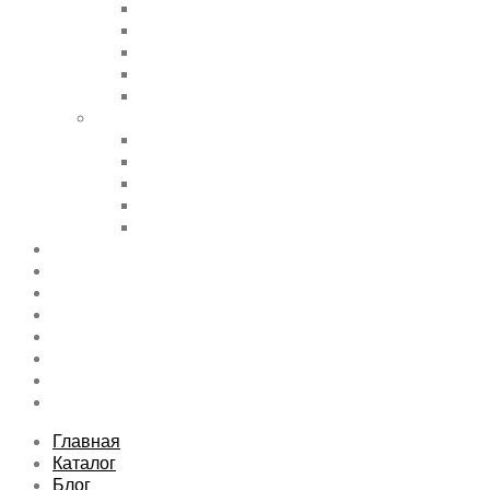
Accordions & Toggles
Buttons
Divider
Progress Bar & Pie Chart
Lists
Shortcode Pages
Services
Tabs
Map & Contact
Message Boxes
Pricing table
Features
Top rated product
Product Category
FAQs Page
Typography
Sitemap
Contact Us
About Us
Главная
Каталог
Блог