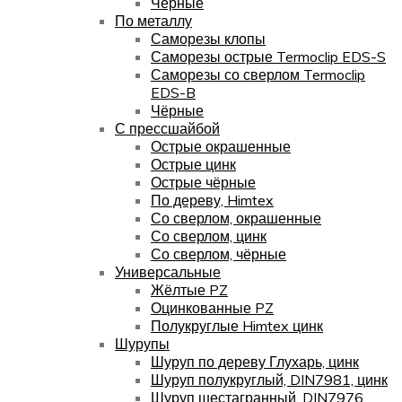
Чёрные
По металлу
Саморезы клопы
Саморезы острые Termoclip EDS-S
Саморезы со сверлом Termoclip
EDS-B
Чёрные
С прессшайбой
Острые окрашенные
Острые цинк
Острые чёрные
По дереву, Himtex
Со сверлом, окрашенные
Со сверлом, цинк
Со сверлом, чёрные
Универсальные
Жёлтые PZ
Оцинкованные PZ
Полукруглые Himtex цинк
Шурупы
Шуруп по дереву Глухарь, цинк
Шуруп полукруглый, DIN7981, цинк
Шуруп шестагранный, DIN7976,