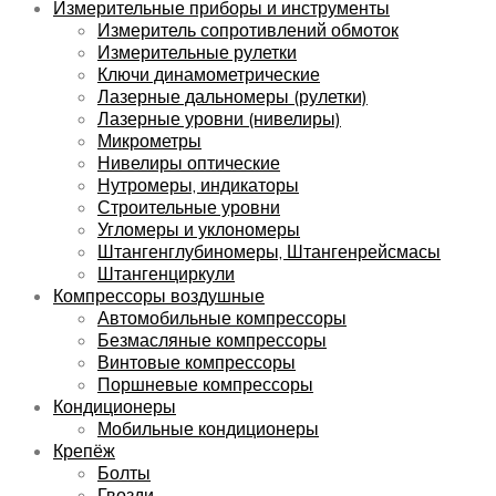
Измерительные приборы и инструменты
Измеритель сопротивлений обмоток
Измерительные рулетки
Ключи динамометрические
Лазерные дальномеры (рулетки)
Лазерные уровни (нивелиры)
Микрометры
Нивелиры оптические
Нутромеры, индикаторы
Строительные уровни
Угломеры и уклономеры
Штангенглубиномеры, Штангенрейсмасы
Штангенциркули
Компрессоры воздушные
Автомобильные компрессоры
Безмасляные компрессоры
Винтовые компрессоры
Поршневые компрессоры
Кондиционеры
Мобильные кондиционеры
Крепёж
Болты
Гвозди