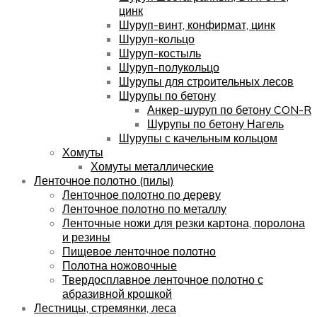
цинк
Шуруп-винт, конфирмат, цинк
Шуруп-кольцо
Шуруп-костыль
Шуруп-полукольцо
Шурупы для строительных лесов
Шурупы по бетону
Анкер-шуруп по бетону CON-R
Шурупы по бетону Нагель
Шурупы с качельным кольцом
Хомуты
Хомуты металлические
Ленточное полотно (пилы)
Ленточное полотно по дереву
Ленточное полотно по металлу
Ленточные ножи для резки картона, поролона
и резины
Пищевое ленточное полотно
Полотна ножовочные
Твердосплавное ленточное полотно с
абразивной крошкой
Лестницы, стремянки, леса