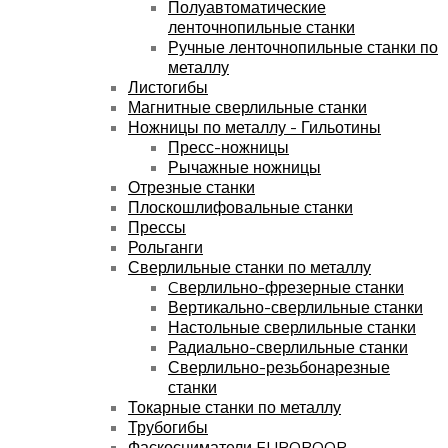
Полуавтоматические
ленточнопильные станки
Ручные ленточнопильные станки по
металлу
Листогибы
Магнитные сверлильные станки
Ножницы по металлу - Гильотины
Пресс-ножницы
Рычажные ножницы
Отрезные станки
Плоскошлифовальные станки
Прессы
Рольганги
Сверлильные станки по металлу
Cверлильно-фрезерные станки
Вертикально-сверлильные станки
Настольные сверлильные станки
Радиально-сверлильные станки
Сверлильно-резьбонарезные
станки
Токарные станки по металлу
Трубогибы
Фаскосниматели EUROBOOR