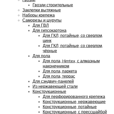
Гвозди строительные
Заклепки вытяжные
Наборы крепежа
Саморезы и шурупы
Для ГВЛ
Для гипсокартона
Для ГКЛ, потайные, со сверлом,
цинк
Для ГКЛ, потайные, со сверлом,
чёрные
Для пола
Для пола, Himtex, с алмазным
наконечником
Для пола, паркета
Для пола, террас
Для сэндвич-панелей
Из нержавеющей стали
Конструкционные
Для перфорированного крепежа
Конструкционные, нержавеющие
Конструкционные, потайные
Конструкционные, с прессшайбой