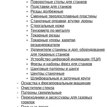
Поворотные столы для станков
Подставки для станков
Резцы долбежные
Сменные твердосплавные пластины
Станочные оправки, втулки, дорны
Строгальные ножи
Тензометр по металлу
Токарные резцы
Токарные упоры, каретки,
резцедержатели
Удлинители станины и доп. оборудование
для токарных станков
Устройство цифровой индикации (УЦИ)
Фрезы и наборы фрез для станков
Цанговые патроны и цанги
Центры станочные
Шлифовальные и заточные круги
Оснастка к фрезеровальным машинам
Очистители стекла
Патроны сверлильные
Переходники и аксессуары для газовых
горелок
Пильные диски