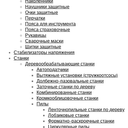
Наколенники
Наушники защитные
Очки защитные
Перчатки
Пояса для инструмента
Пояса страховочные
Рукавицы
Сварочные маски
Щитки защитные
Стабилизаторы напряжения
Станки
Деревообрабатывающие станки
Автоподатчики
Вытяжные установки (стружкоотсосы)
Долбежно-пазовальные станки
Заточные станки по дереву
Комбинированные станки
Кромкооблицовочные станки
Пилы
Ленточнопильные станки по дереву
Лобзиковые станки
Форматно-раскроечные станки
Циркулярные пилы