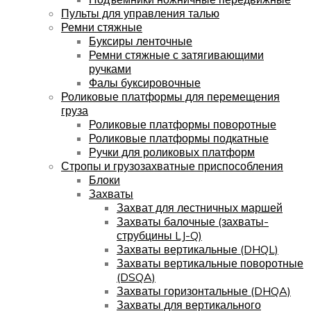
Пульты для управления талью
Ремни стяжные
Буксиры ленточные
Ремни стяжные с затягивающими
ручками
Фалы буксировочные
Роликовые платформы для перемещения
груза
Роликовые платформы поворотные
Роликовые платформы подкатные
Ручки для роликовых платформ
Стропы и грузозахватные приспособления
Блоки
Захваты
Захват для лестничных маршей
Захваты балочные (захваты-
струбцины LJ-Q)
Захваты вертикальные (DHQL)
Захваты вертикальные поворотные
(DSQA)
Захваты горизонтальные (DHQA)
Захваты для вертикального