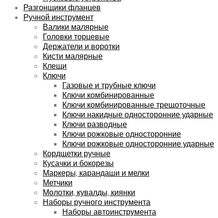
Разгонщики фланцев
Ручной инструмент
Валики малярные
Головки торцевые
Держатели и воротки
Кисти малярные
Клещи
Ключи
Газовые и трубные ключи
Ключи комбинированные
Ключи комбинированные трещоточные
Ключи накидные односторонние ударные
Ключи разводные
Ключи рожковые односторонние
Ключи рожковые односторонние ударные
Кордщетки ручные
Кусачки и бокорезы
Маркеры, карандаши и мелки
Метчики
Молотки, кувалды, киянки
Наборы ручного инструмента
Наборы автоинструмента