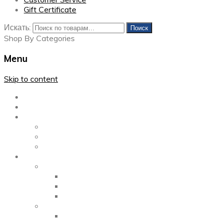
Gift Certificate
Искать:
Поиск
Shop By Categories
Menu
Skip to content
Главная
Каталог
Блог
Left Sidebar
Right Sidebar
Full Width
Media
Gallery
2 Columns
3 Columns
4 Columns
Portfolio
2 Columns