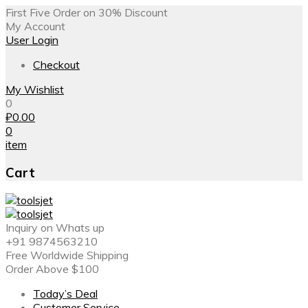
First Five Order on 30% Discount
My Account
User Login
Checkout
My Wishlist
0
₽
0.00
0
item
Cart
Inquiry on Whats up
+91 9874563210
Free Worldwide Shipping
Order Above $100
Today’s Deal
Customer Service