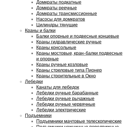
Домкраты подкатные
Домкраты реечные
Домкраты трансмиссионные
Насосы для домкратов
Цилиндры тянущие
Краны и балки
Балки опорные и подвесные концевые
Краны гидравлические ручные
Краны консольные
Краны мостовые, кран-балки подвесные
и опорные
Краны ручные козловые
Краны стреловые типа Пионер
Краны строительные в Окно
Лебедки
Канаты для лебедок
Лебедки ручные барабанные
Лебедки ручные рычажные
Лебедки ручные червячные
Лебедки электрические
Подъемники
Подъемники мачтовые телескопические
Подъемники ножничные передвижные