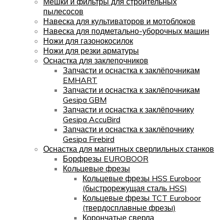
Мешки и фильтры для строительных
пылесосов
Навеска для культиваторов и мотоблоков
Навеска для подметально-уборочных машин
Ножи для газонокосилок
Ножи для резки арматуры
Оснастка для заклепочников
Запчасти и оснастка к заклёпочникам
EMHART
Запчасти и оснастка к заклёпочникам
Gesipa GBM
Запчасти и оснастка к заклёпочнику
Gesipa AccuBird
Запчасти и оснастка к заклёпочнику
Gesipa Firebird
Оснастка для магнитных сверлильных станков
Борфрезы EUROBOOR
Кольцевые фрезы
Кольцевые фрезы HSS Euroboor
(быстрорежущая сталь HSS)
Кольцевые фрезы TCT Euroboor
(твердосплавные фрезы)
Корончатые сверла