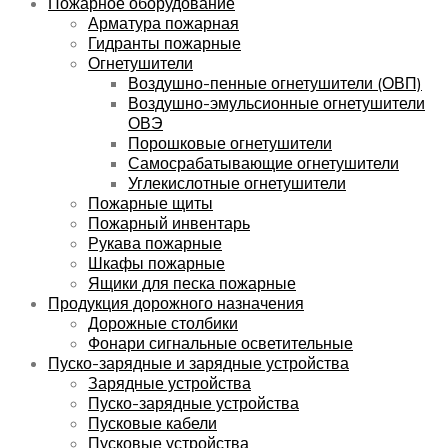
Пожарное оборудование
Арматура пожарная
Гидранты пожарные
Огнетушители
Воздушно-пенные огнетушители (ОВП)
Воздушно-эмульсионные огнетушители
ОВЭ
Порошковые огнетушители
Самосрабатывающие огнетушители
Углекислотные огнетушители
Пожарные щиты
Пожарный инвентарь
Рукава пожарные
Шкафы пожарные
Ящики для песка пожарные
Продукция дорожного назначения
Дорожные столбики
Фонари сигнальные осветительные
Пуско-зарядные и зарядные устройства
Зарядные устройства
Пуско-зарядные устройства
Пусковые кабели
Пусковые устройства