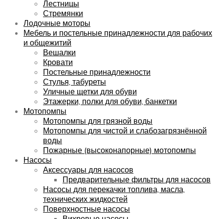
Лестницы
Стремянки
Лодочные моторы
Мебель и постельные принадлежности для рабочих
и общежитий
Вешалки
Кровати
Постельные принадлежности
Стулья, табуреты
Уличные щетки для обуви
Этажерки, полки для обуви, банкетки
Мотопомпы
Мотопомпы для грязной воды
Мотопомпы для чистой и слабозагрязнённой
воды
Пожарные (высоконапорные) мотопомпы
Насосы
Аксессуары для насосов
Предварительные фильтры для насосов
Насосы для перекачки топлива, масла,
технических жидкостей
Поверхностные насосы
Вихревые насосы