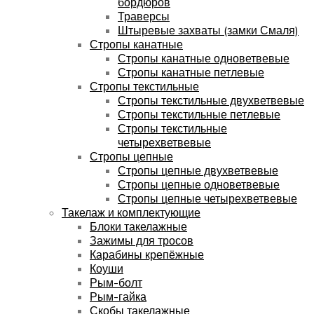
бордюров
Траверсы
Штыревые захваты (замки Смаля)
Стропы канатные
Стропы канатные одноветвевые
Стропы канатные петлевые
Стропы текстильные
Стропы текстильные двухветвевые
Стропы текстильные петлевые
Стропы текстильные
четырехветвевые
Стропы цепные
Стропы цепные двухветвевые
Стропы цепные одноветвевые
Стропы цепные четырехветвевые
Такелаж и комплектующие
Блоки такелажные
Зажимы для тросов
Карабины крепёжные
Коуши
Рым-болт
Рым-гайка
Скобы такелажные