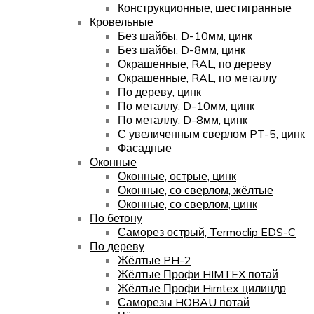
Конструкционные, шестигранные
Кровельные
Без шайбы, D-10мм, цинк
Без шайбы, D-8мм, цинк
Окрашенные, RAL, по дереву
Окрашенные, RAL, по металлу
По дереву, цинк
По металлу, D-10мм, цинк
По металлу, D-8мм, цинк
С увеличенным сверлом PT-5, цинк
Фасадные
Оконные
Оконные, острые, цинк
Оконные, со сверлом, жёлтые
Оконные, со сверлом, цинк
По бетону
Саморез острый, Termoclip EDS-C
По дереву
Жёлтые PH-2
Жёлтые Профи HIMTEX потай
Жёлтые Профи Himtex цилиндр
Саморезы HOBAU потай