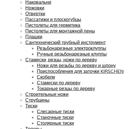
Наковальни
Ножовки
Отвертки
Пассатижи и плоскогубцы
Пистолеты для герметика
Пистолеты для монтажной пены
Плашки
Сантехнический трубный инструмент
Резьбонарезные электроклуппы
Ручные резьбонарезные клуппы
Стамески, резцы, ножи по дереву
Ножи для резьбы по дереву и шпону
Приспособления для заточки KIRSCHEN
Скобели
Стамески по дереву
Токарные резцы по дереву
Строительные ножи
Струбцины
Тиски
Слесарные тиски
Станочные тиски
Столярные тиски
Топоры