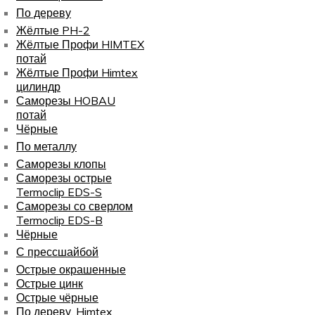
По дереву
Жёлтые PH-2
Жёлтые Профи HIMTEX
потай
Жёлтые Профи Himtex
цилиндр
Саморезы HOBAU
потай
Чёрные
По металлу
Саморезы клопы
Саморезы острые
Termoclip EDS-S
Саморезы со сверлом
Termoclip EDS-B
Чёрные
С прессшайбой
Острые окрашенные
Острые цинк
Острые чёрные
По дереву, Himtex