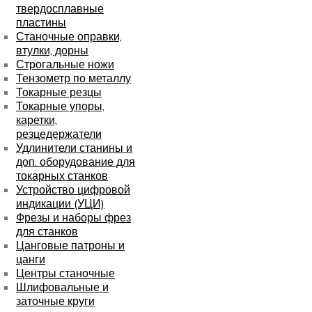
твердосплавные
пластины
Станочные оправки,
втулки, дорны
Строгальные ножи
Тензометр по металлу
Токарные резцы
Токарные упоры,
каретки,
резцедержатели
Удлинители станины и
доп. оборудование для
токарных станков
Устройство цифровой
индикации (УЦИ)
Фрезы и наборы фрез
для станков
Цанговые патроны и
цанги
Центры станочные
Шлифовальные и
заточные круги