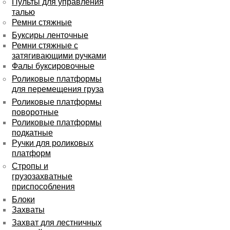
Пульты для управления
талью
Ремни стяжные
Буксиры ленточные
Ремни стяжные с
затягивающими ручками
Фалы буксировочные
Роликовые платформы
для перемещения груза
Роликовые платформы
поворотные
Роликовые платформы
подкатные
Ручки для роликовых
платформ
Стропы и
грузозахватные
приспособления
Блоки
Захваты
Захват для лестничных