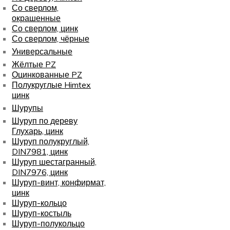
Со сверлом,
окрашенные
Со сверлом, цинк
Со сверлом, чёрные
Универсальные
Жёлтые PZ
Оцинкованные PZ
Полукруглые Himtex
цинк
Шурупы
Шуруп по дереву
Глухарь, цинк
Шуруп полукруглый,
DIN7981, цинк
Шуруп шестагранный,
DIN7976, цинк
Шуруп-винт, конфирмат,
цинк
Шуруп-кольцо
Шуруп-костыль
Шуруп-полукольцо