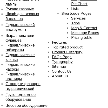
Pie Chart
лампы
Lists
Рукава газовые
Shortcode Pages
Шкаф для газовых
Services
баллонов
Tabs
Гидравлический
Map & Contact
инструмент
Message Boxes
Выравниватели
Pricing table
фланцев
Features
Гидравлические
Top rated product
гайкорезы
Product Category
Гидравлические
FAQs Page
клинья
Typography
Гидравлические
Sitemap
насосы
Contact Us
Гидравлические
About Us
ножницы
Сгонщики фланцев
гидравлический
Грузоподъемное
оборудование
Весовое оборудование