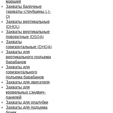
маршей
Захваты балочные
(захваты-струбцины LJ-
Q)
Захваты вертикальные
(DHQL)
Захваты вертикальные
поворотные (DSQA)
Захваты
горизонтальные (DHQA)
Захваты для
вертикального подъема
барабанов
Захваты для
горизонтального
подъема барабанов
Захваты для двигателя
Захваты для
кровельных сэндвич-
панелей
Захваты для опалубки
Захваты для подъема
бочек