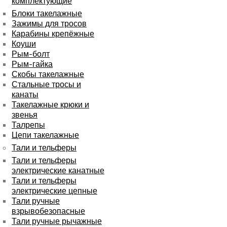
комплектующие
Блоки такелажные
Зажимы для тросов
Карабины крепёжные
Коуши
Рым-болт
Рым-гайка
Скобы такелажные
Стальные тросы и
канаты
Такелажные крюки и
звенья
Талрепы
Цепи такелажные
Тали и тельферы
Тали и тельферы
электрические канатные
Тали и тельферы
электрические цепные
Тали ручные
взрывобезопасные
Тали ручные рычажные