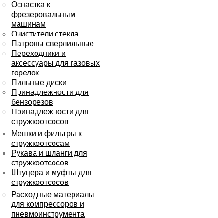
Оснастка к
фрезеровальным
машинам
Очистители стекла
Патроны сверлильные
Переходники и
аксессуары для газовых
горелок
Пильные диски
Принадлежности для
бензорезов
Принадлежности для
стружкоотсосов
Мешки и фильтры к
стружкоотсосам
Рукава и шланги для
стружкоотсосов
Штуцера и муфты для
стружкоотсосов
Расходные материалы
для компрессоров и
пневмоинструмента