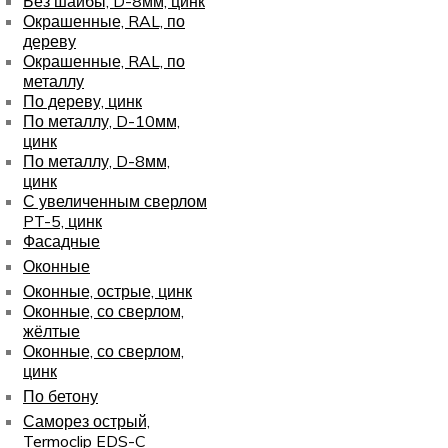
Без шайбы, D-8мм, цинк
Окрашенные, RAL, по
дереву
Окрашенные, RAL, по
металлу
По дереву, цинк
По металлу, D-10мм,
цинк
По металлу, D-8мм,
цинк
С увеличенным сверлом
PT-5, цинк
Фасадные
Оконные
Оконные, острые, цинк
Оконные, со сверлом,
жёлтые
Оконные, со сверлом,
цинк
По бетону
Саморез острый,
Termoclip EDS-C