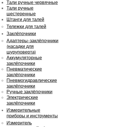
Тали ручные червячные
Тали ручные
шестеренные
Штанги для талей
Тележки для талей
Заклёпочники
Адаптеры-заклёпочники
(насадки для
шуруповерта)
Аккумуляторные
заклёпочники
Пневматические
заклёпочники
Пневмогидравлические
заклёпочники
Ручные заклёпочники
Электрические
заклёпочники
Измерительные
приборы и инструменты
Измеритель