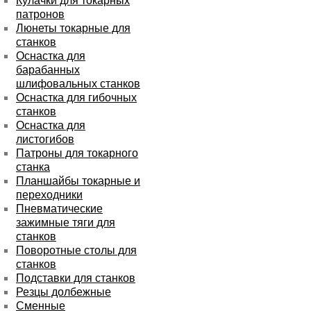
Кулачки для токарных
патронов
Люнеты токарные для
станков
Оснастка для
барабанных
шлифовальных станков
Оснастка для гибочных
станков
Оснастка для
листогибов
Патроны для токарного
станка
Планшайбы токарные и
переходники
Пневматические
зажимные тяги для
станков
Поворотные столы для
станков
Подставки для станков
Резцы долбежные
Сменные