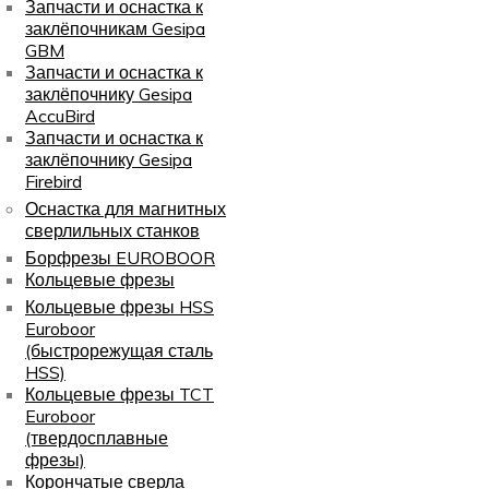
Запчасти и оснастка к
заклёпочникам Gesipa
GBM
Запчасти и оснастка к
заклёпочнику Gesipa
AccuBird
Запчасти и оснастка к
заклёпочнику Gesipa
Firebird
Оснастка для магнитных
сверлильных станков
Борфрезы EUROBOOR
Кольцевые фрезы
Кольцевые фрезы HSS
Euroboor
(быстрорежущая сталь
HSS)
Кольцевые фрезы TCT
Euroboor
(твердосплавные
фрезы)
Корончатые сверла