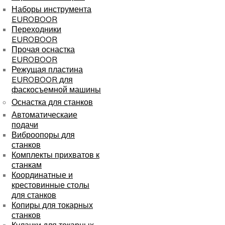
Наборы инструмента
EUROBOOR
Переходники
EUROBOOR
Прочая оснастка
EUROBOOR
Режущая пластина
EUROBOOR для
фаскосъемной машины
Оснастка для станков
Автоматическаие
подачи
Виброопоры для
станков
Комплекты прихватов к
станкам
Координатные и
крестовинные столы
для станков
Копиры для токарных
станков