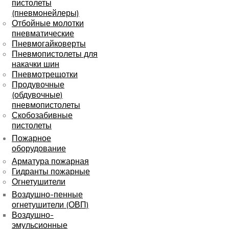
пистолеты
(пневмонейлеры)
Отбойные молотки
пневматические
Пневмогайковерты
Пневмопистолеты для
накачки шин
Пневмотрещотки
Продувочные
(обдувочные)
пневмопистолеты
Скобозабивные
пистолеты
Пожарное
оборудование
Арматура пожарная
Гидранты пожарные
Огнетушители
Воздушно-пенные
огнетушители (ОВП)
Воздушно-
эмульсионные