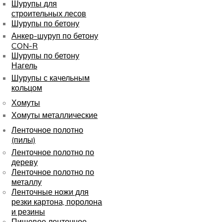
Шурупы для
строительных лесов
Шурупы по бетону
Анкер-шуруп по бетону
CON-R
Шурупы по бетону
Нагель
Шурупы с качельным
кольцом
Хомуты
Хомуты металлические
Ленточное полотно
(пилы)
Ленточное полотно по
дереву
Ленточное полотно по
металлу
Ленточные ножи для
резки картона, поролона
и резины
Пищевое ленточное