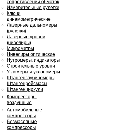
сопротивлений обмоток
Измерительные рулетки
Ключи
динамометрические
Лазерные дальномеры
(рулетки)
Лазерные уровни
(нивелиры)
Микрометры
Нивелиры оптические
Нутромеры, индикаторы
Строительные уровни
Угломеры и уклономеры
Штангенглубиномеры,
Штангенрейсмасы
Штангенциркули
Компрессоры
воздушные
Автомобильные
компрессоры
Безмасляные
компрессоры