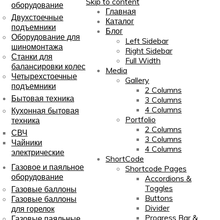
Skip to content
оборудование
Главная
Двухстоечные
Каталог
подъемники
Блог
Оборудование для
Left Sidebar
шиномонтажа
Right Sidebar
Станки для
Full Width
балансировки колес
Media
Четырехстоечные
Gallery
подъемники
2 Columns
Бытовая техника
3 Columns
4 Columns
Кухонная бытовая
Portfolio
техника
2 Columns
СВЧ
3 Columns
Чайники
4 Columns
электрические
ShortCode
Газовое и паяльное
Shortcode Pages
оборудование
Accordions &
Toggles
Газовые баллоны
Buttons
Газовые баллоны
Divider
для горелок
Progress Bar &
Газовые паяльные