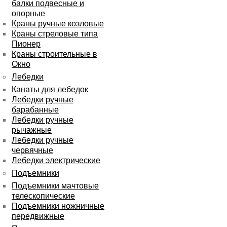
балки подвесные и
опорные
Краны ручные козловые
Краны стреловые типа
Пионер
Краны строительные в
Окно
Лебедки
Канаты для лебедок
Лебедки ручные
барабанные
Лебедки ручные
рычажные
Лебедки ручные
червячные
Лебедки электрические
Подъемники
Подъемники мачтовые
телескопические
Подъемники ножничные
передвижные