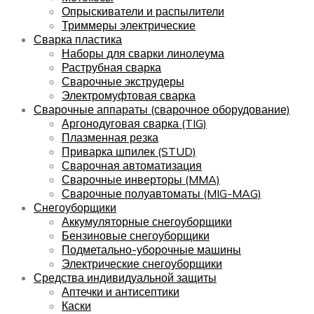
Опрыскиватели и распылители
Триммеры электрические
Сварка пластика
Наборы для сварки линолеума
Раструбная сварка
Сварочные экструдеры
Электромуфтовая сварка
Сварочные аппараты (сварочное оборудование)
Аргонодуговая сварка (TIG)
Плазменная резка
Приварка шпилек (STUD)
Сварочная автоматизация
Сварочные инверторы (MMA)
Сварочные полуавтоматы (MIG-MAG)
Снегоуборщики
Аккумуляторные снегоуборщики
Бензиновые снегоуборщики
Подметально-уборочные машины
Электрические снегоуборщики
Средства индивидуальной защиты
Аптечки и антисептики
Каски