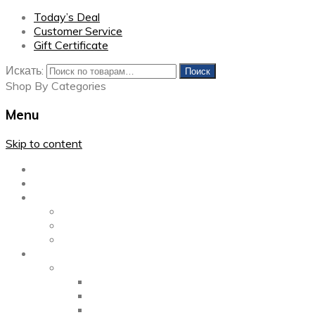
Today’s Deal
Customer Service
Gift Certificate
Искать:
Поиск
Shop By Categories
Menu
Skip to content
Главная
Каталог
Блог
Left Sidebar
Right Sidebar
Full Width
Media
Gallery
2 Columns
3 Columns
4 Columns