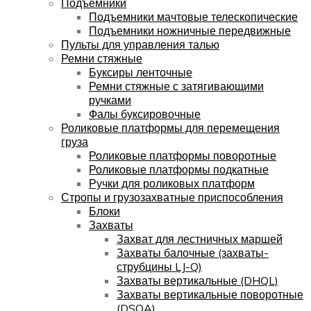
Подъемники
Подъемники мачтовые телескопические
Подъемники ножничные передвижные
Пульты для управления талью
Ремни стяжные
Буксиры ленточные
Ремни стяжные с затягивающими
ручками
Фалы буксировочные
Роликовые платформы для перемещения
груза
Роликовые платформы поворотные
Роликовые платформы подкатные
Ручки для роликовых платформ
Стропы и грузозахватные приспособления
Блоки
Захваты
Захват для лестничных маршей
Захваты балочные (захваты-
струбцины LJ-Q)
Захваты вертикальные (DHQL)
Захваты вертикальные поворотные
(DSQA)