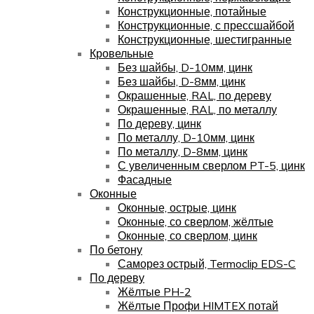
Конструкционные, потайные
Конструкционные, с прессшайбой
Конструкционные, шестигранные
Кровельные
Без шайбы, D-10мм, цинк
Без шайбы, D-8мм, цинк
Окрашенные, RAL, по дереву
Окрашенные, RAL, по металлу
По дереву, цинк
По металлу, D-10мм, цинк
По металлу, D-8мм, цинк
С увеличенным сверлом PT-5, цинк
Фасадные
Оконные
Оконные, острые, цинк
Оконные, со сверлом, жёлтые
Оконные, со сверлом, цинк
По бетону
Саморез острый, Termoclip EDS-C
По дереву
Жёлтые PH-2
Жёлтые Профи HIMTEX потай