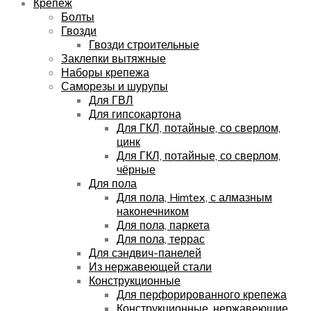
Крепёж
Болты
Гвозди
Гвозди строительные
Заклепки вытяжные
Наборы крепежа
Саморезы и шурупы
Для ГВЛ
Для гипсокартона
Для ГКЛ, потайные, со сверлом,
цинк
Для ГКЛ, потайные, со сверлом,
чёрные
Для пола
Для пола, Himtex, с алмазным
наконечником
Для пола, паркета
Для пола, террас
Для сэндвич-панелей
Из нержавеющей стали
Конструкционные
Для перфорированного крепежа
Конструкционные, нержавеющие