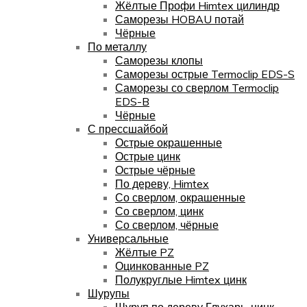
Жёлтые Профи Himtex цилиндр
Саморезы HOBAU потай
Чёрные
По металлу
Саморезы клопы
Саморезы острые Termoclip EDS-S
Саморезы со сверлом Termoclip
EDS-B
Чёрные
С прессшайбой
Острые окрашенные
Острые цинк
Острые чёрные
По дереву, Himtex
Со сверлом, окрашенные
Со сверлом, цинк
Со сверлом, чёрные
Универсальные
Жёлтые PZ
Оцинкованные PZ
Полукруглые Himtex цинк
Шурупы
Шуруп по дереву Глухарь, цинк