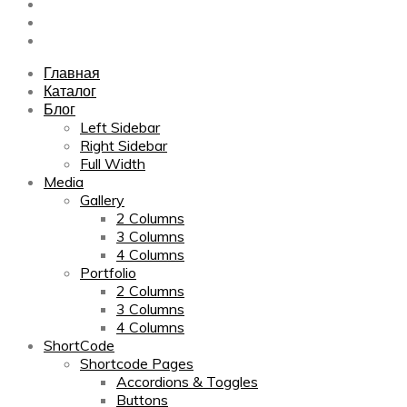
Sitemap
Contact Us
About Us
Главная
Каталог
Блог
Left Sidebar
Right Sidebar
Full Width
Media
Gallery
2 Columns
3 Columns
4 Columns
Portfolio
2 Columns
3 Columns
4 Columns
ShortCode
Shortcode Pages
Accordions & Toggles
Buttons