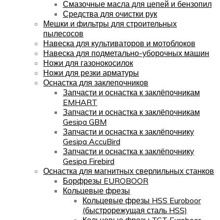
Смазочные масла для цепей и бензопил
Средства для очистки рук
Мешки и фильтры для строительных
пылесосов
Навеска для культиваторов и мотоблоков
Навеска для подметально-уборочных машин
Ножи для газонокосилок
Ножи для резки арматуры
Оснастка для заклепочников
Запчасти и оснастка к заклёпочникам
EMHART
Запчасти и оснастка к заклёпочникам
Gesipa GBM
Запчасти и оснастка к заклёпочнику
Gesipa AccuBird
Запчасти и оснастка к заклёпочнику
Gesipa Firebird
Оснастка для магнитных сверлильных станков
Борфрезы EUROBOOR
Кольцевые фрезы
Кольцевые фрезы HSS Euroboor
(быстрорежущая сталь HSS)
Кольцевые фрезы TCT Euroboor