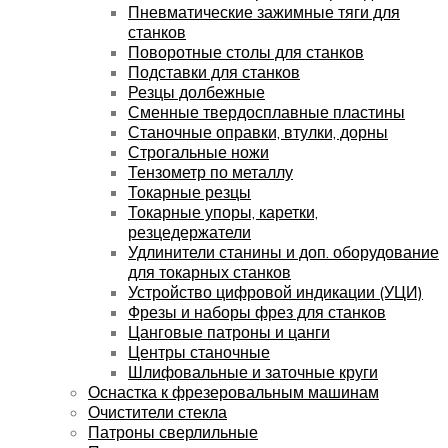
Пневматические зажимные тяги для
станков
Поворотные столы для станков
Подставки для станков
Резцы долбежные
Сменные твердосплавные пластины
Станочные оправки, втулки, дорны
Строгальные ножи
Тензометр по металлу
Токарные резцы
Токарные упоры, каретки,
резцедержатели
Удлинители станины и доп. оборудование
для токарных станков
Устройство цифровой индикации (УЦИ)
Фрезы и наборы фрез для станков
Цанговые патроны и цанги
Центры станочные
Шлифовальные и заточные круги
Оснастка к фрезеровальным машинам
Очистители стекла
Патроны сверлильные