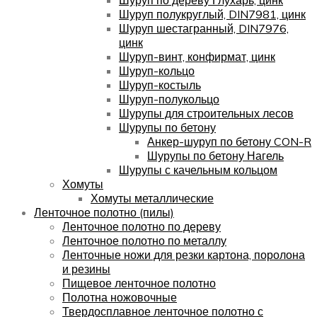
Шуруп полукруглый, DIN7981, цинк
Шуруп шестагранный, DIN7976,
цинк
Шуруп-винт, конфирмат, цинк
Шуруп-кольцо
Шуруп-костыль
Шуруп-полукольцо
Шурупы для строительных лесов
Шурупы по бетону
Анкер-шуруп по бетону CON-R
Шурупы по бетону Нагель
Шурупы с качельным кольцом
Хомуты
Хомуты металлические
Ленточное полотно (пилы)
Ленточное полотно по дереву
Ленточное полотно по металлу
Ленточные ножи для резки картона, поролона
и резины
Пищевое ленточное полотно
Полотна ножовочные
Твердосплавное ленточное полотно с