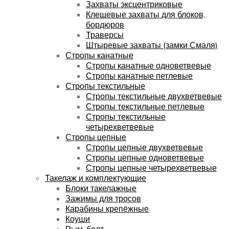
Захваты эксцентриковые
Клещевые захваты для блоков,
бордюров
Траверсы
Штыревые захваты (замки Смаля)
Стропы канатные
Стропы канатные одноветвевые
Стропы канатные петлевые
Стропы текстильные
Стропы текстильные двухветвевые
Стропы текстильные петлевые
Стропы текстильные
четырехветвевые
Стропы цепные
Стропы цепные двухветвевые
Стропы цепные одноветвевые
Стропы цепные четырехветвевые
Такелаж и комплектующие
Блоки такелажные
Зажимы для тросов
Карабины крепёжные
Коуши
Рым-болт