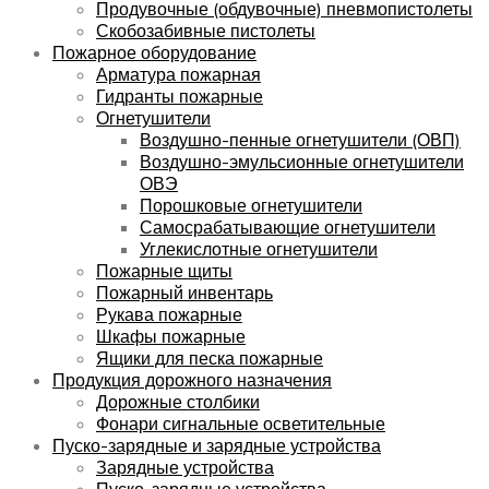
Продувочные (обдувочные) пневмопистолеты
Скобозабивные пистолеты
Пожарное оборудование
Арматура пожарная
Гидранты пожарные
Огнетушители
Воздушно-пенные огнетушители (ОВП)
Воздушно-эмульсионные огнетушители
ОВЭ
Порошковые огнетушители
Самосрабатывающие огнетушители
Углекислотные огнетушители
Пожарные щиты
Пожарный инвентарь
Рукава пожарные
Шкафы пожарные
Ящики для песка пожарные
Продукция дорожного назначения
Дорожные столбики
Фонари сигнальные осветительные
Пуско-зарядные и зарядные устройства
Зарядные устройства
Пуско-зарядные устройства