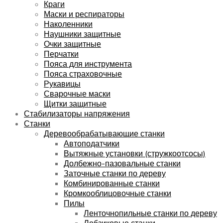
Краги
Маски и респираторы
Наколенники
Наушники защитные
Очки защитные
Перчатки
Пояса для инструмента
Пояса страховочные
Рукавицы
Сварочные маски
Щитки защитные
Стабилизаторы напряжения
Станки
Деревообрабатывающие станки
Автоподатчики
Вытяжные установки (стружкоотсосы)
Долбежно-пазовальные станки
Заточные станки по дереву
Комбинированные станки
Кромкооблицовочные станки
Пилы
Ленточнопильные станки по дереву
Лобзиковые станки