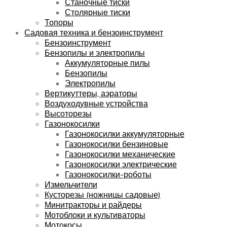
Станочные тиски
Столярные тиски
Топоры
Садовая техника и бензоинструмент
Бензоинструмент
Бензопилы и электропилы
Аккумуляторные пилы
Бензопилы
Электропилы
Вертикуттеры, аэраторы
Воздуходувные устройства
Высоторезы
Газонокосилки
Газонокосилки аккумуляторные
Газонокосилки бензиновые
Газонокосилки механические
Газонокосилки электрические
Газонокосилки-роботы
Измельчители
Кусторезы (ножницы садовые)
Минитракторы и райдеры
Мотоблоки и культиваторы
Мотокосы