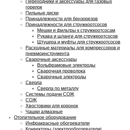
Переходники и аксессуары для газовых
горелок
Пильные диски
Принадлежности для бензорезов
Принадлежности для стружкоотсосов
Мешки и фильтры к стружкоотсосам
Рукава и шланги для стружкоотсосов
Штуцера и муфты для стружкоотсосов
Расходные материалы для компрессоров и
пневмоинструмента
Сварочные аксессуары
Вольфрамовые электроды
Сварочная проволока
Сварочные электроды
Сверла
Сверла по металлу
Системы подачи СОЖ
СОЖ
Хвостовики для коронок
Чашки алмазные
Отопительное оборудование
Инфракрасные обогреватели
Конвекторы (электрообогреватели)