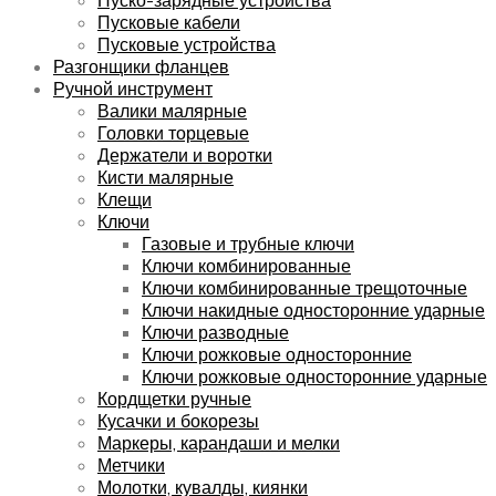
Пусковые кабели
Пусковые устройства
Разгонщики фланцев
Ручной инструмент
Валики малярные
Головки торцевые
Держатели и воротки
Кисти малярные
Клещи
Ключи
Газовые и трубные ключи
Ключи комбинированные
Ключи комбинированные трещоточные
Ключи накидные односторонние ударные
Ключи разводные
Ключи рожковые односторонние
Ключи рожковые односторонние ударные
Кордщетки ручные
Кусачки и бокорезы
Маркеры, карандаши и мелки
Метчики
Молотки, кувалды, киянки