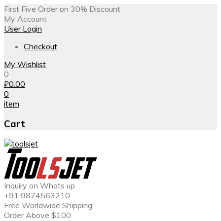
First Five Order on 30% Discount
My Account
User Login
Checkout
My Wishlist
0
₽
0.00
0
item
Cart
Inquiry on Whats up
+91 9874563210
Free Worldwide Shipping
Order Above $100