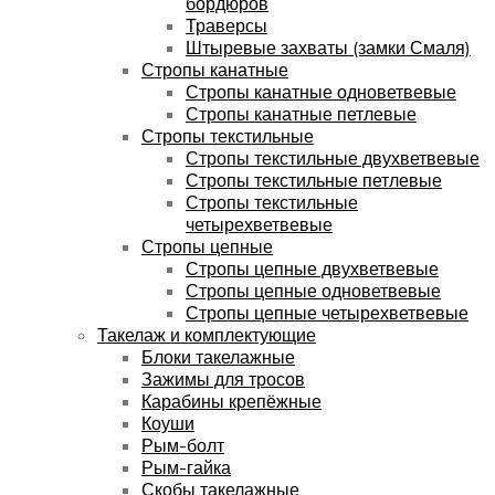
бордюров
Траверсы
Штыревые захваты (замки Смаля)
Стропы канатные
Стропы канатные одноветвевые
Стропы канатные петлевые
Стропы текстильные
Стропы текстильные двухветвевые
Стропы текстильные петлевые
Стропы текстильные
четырехветвевые
Стропы цепные
Стропы цепные двухветвевые
Стропы цепные одноветвевые
Стропы цепные четырехветвевые
Такелаж и комплектующие
Блоки такелажные
Зажимы для тросов
Карабины крепёжные
Коуши
Рым-болт
Рым-гайка
Скобы такелажные