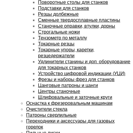
Поворотные столы для станков
Подставки для станков
Резцы долбежные
Сменные твердосплавные пластины
Станочные оправки, втулки, дорны
Строгальные ножи
Тензометр по металлу
Токарные резцы
Токарные упоры, каретки,
резцедержатели
Удлинители станины и доп. оборудование
для токарных станков
Устройство цифровой индикации (УЦИ)
Фрезы и наборы фрез для станков
Цанговые патроны и цанги
Центры станочные
Шлифовальные и заточные круги
Оснастка к фрезеровальным машинам
Очистители стекла
Патроны сверлильные
Переходники и аксессуары для газовых
горелок
Пильные диски