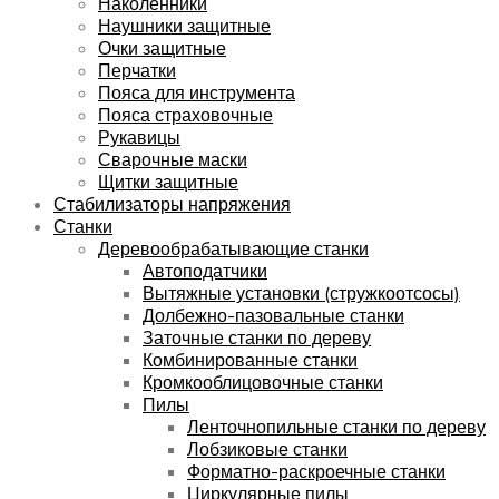
Наколенники
Наушники защитные
Очки защитные
Перчатки
Пояса для инструмента
Пояса страховочные
Рукавицы
Сварочные маски
Щитки защитные
Стабилизаторы напряжения
Станки
Деревообрабатывающие станки
Автоподатчики
Вытяжные установки (стружкоотсосы)
Долбежно-пазовальные станки
Заточные станки по дереву
Комбинированные станки
Кромкооблицовочные станки
Пилы
Ленточнопильные станки по дереву
Лобзиковые станки
Форматно-раскроечные станки
Циркулярные пилы