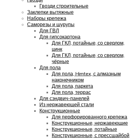
Гвозди строительные
Заклепки вытяжные
Наборы крепежа
Саморезы и шурупы
Для ГВЛ
Для гипсокартона
Для ГКЛ, потайные, со сверлом,
цинк
Для ГКЛ, потайные, со сверлом,
чёрные
Для пола
Для пола, Himtex, с алмазным
наконечником
Для пола, паркета
Для пола, террас
Для сэндвич-панелей
Из нержавеющей стали
Конструкционные
Для перфорированного крепежа
Конструкционные, нержавеющие
Конструкционные, потайные
Конструкционные, с прессшайбой