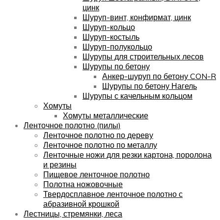
цинк
Шуруп-винт, конфирмат, цинк
Шуруп-кольцо
Шуруп-костыль
Шуруп-полукольцо
Шурупы для строительных лесов
Шурупы по бетону
Анкер-шуруп по бетону CON-R
Шурупы по бетону Нагель
Шурупы с качельным кольцом
Хомуты
Хомуты металлические
Ленточное полотно (пилы)
Ленточное полотно по дереву
Ленточное полотно по металлу
Ленточные ножи для резки картона, поролона
и резины
Пищевое ленточное полотно
Полотна ножовочные
Твердосплавное ленточное полотно с
абразивной крошкой
Лестницы, стремянки, леса