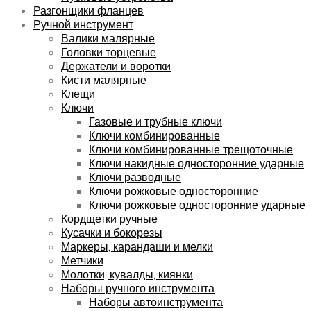
Разгонщики фланцев
Ручной инструмент
Валики малярные
Головки торцевые
Держатели и воротки
Кисти малярные
Клещи
Ключи
Газовые и трубные ключи
Ключи комбинированные
Ключи комбинированные трещоточные
Ключи накидные односторонние ударные
Ключи разводные
Ключи рожковые односторонние
Ключи рожковые односторонние ударные
Кордщетки ручные
Кусачки и бокорезы
Маркеры, карандаши и мелки
Метчики
Молотки, кувалды, киянки
Наборы ручного инструмента
Наборы автоинструмента