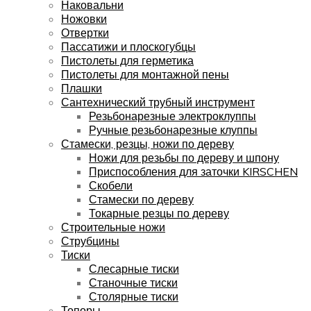
Наковальни
Ножовки
Отвертки
Пассатижи и плоскогубцы
Пистолеты для герметика
Пистолеты для монтажной пены
Плашки
Сантехнический трубный инструмент
Резьбонарезные электроклуппы
Ручные резьбонарезные клуппы
Стамески, резцы, ножи по дереву
Ножи для резьбы по дереву и шпону
Приспособления для заточки KIRSCHEN
Скобели
Стамески по дереву
Токарные резцы по дереву
Строительные ножи
Струбцины
Тиски
Слесарные тиски
Станочные тиски
Столярные тиски
Топоры