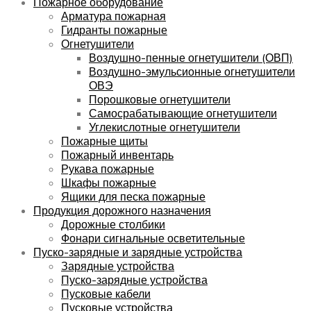
Пожарное оборудование
Арматура пожарная
Гидранты пожарные
Огнетушители
Воздушно-пенные огнетушители (ОВП)
Воздушно-эмульсионные огнетушители
ОВЭ
Порошковые огнетушители
Самосрабатывающие огнетушители
Углекислотные огнетушители
Пожарные щиты
Пожарный инвентарь
Рукава пожарные
Шкафы пожарные
Ящики для песка пожарные
Продукция дорожного назначения
Дорожные столбики
Фонари сигнальные осветительные
Пуско-зарядные и зарядные устройства
Зарядные устройства
Пуско-зарядные устройства
Пусковые кабели
Пусковые устройства