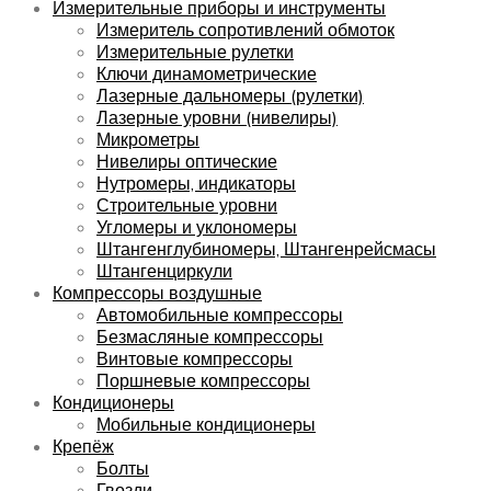
Измерительные приборы и инструменты
Измеритель сопротивлений обмоток
Измерительные рулетки
Ключи динамометрические
Лазерные дальномеры (рулетки)
Лазерные уровни (нивелиры)
Микрометры
Нивелиры оптические
Нутромеры, индикаторы
Строительные уровни
Угломеры и уклономеры
Штангенглубиномеры, Штангенрейсмасы
Штангенциркули
Компрессоры воздушные
Автомобильные компрессоры
Безмасляные компрессоры
Винтовые компрессоры
Поршневые компрессоры
Кондиционеры
Мобильные кондиционеры
Крепёж
Болты
Гвозди