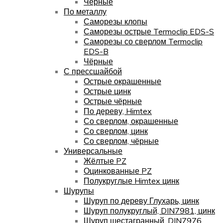
Чёрные
По металлу
Саморезы клопы
Саморезы острые Termoclip EDS-S
Саморезы со сверлом Termoclip
EDS-B
Чёрные
С прессшайбой
Острые окрашенные
Острые цинк
Острые чёрные
По дереву, Himtex
Со сверлом, окрашенные
Со сверлом, цинк
Со сверлом, чёрные
Универсальные
Жёлтые PZ
Оцинкованные PZ
Полукруглые Himtex цинк
Шурупы
Шуруп по дереву Глухарь, цинк
Шуруп полукруглый, DIN7981, цинк
Шуруп шестагранный, DIN7976,