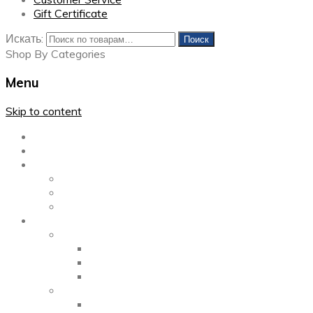
Gift Certificate
Искать:
Поиск
Shop By Categories
Menu
Skip to content
Главная
Каталог
Блог
Left Sidebar
Right Sidebar
Full Width
Media
Gallery
2 Columns
3 Columns
4 Columns
Portfolio
2 Columns