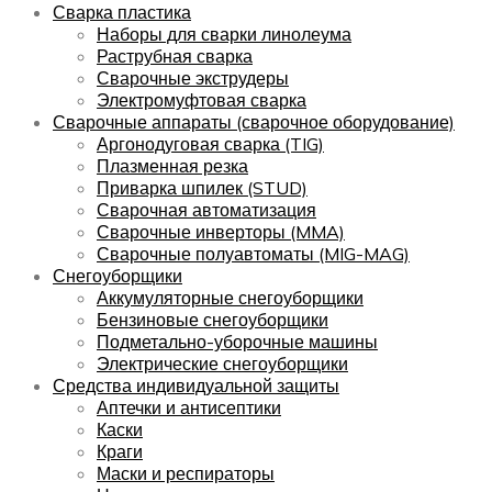
Сварка пластика
Наборы для сварки линолеума
Раструбная сварка
Сварочные экструдеры
Электромуфтовая сварка
Сварочные аппараты (сварочное оборудование)
Аргонодуговая сварка (TIG)
Плазменная резка
Приварка шпилек (STUD)
Сварочная автоматизация
Сварочные инверторы (MMA)
Сварочные полуавтоматы (MIG-MAG)
Снегоуборщики
Аккумуляторные снегоуборщики
Бензиновые снегоуборщики
Подметально-уборочные машины
Электрические снегоуборщики
Средства индивидуальной защиты
Аптечки и антисептики
Каски
Краги
Маски и респираторы