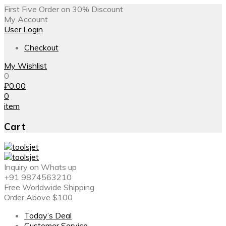
First Five Order on 30% Discount
My Account
User Login
Checkout
My Wishlist
0
₽
0.00
0
item
Cart
Inquiry on Whats up
+91 9874563210
Free Worldwide Shipping
Order Above $100
Today’s Deal
Customer Service