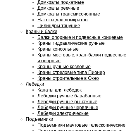
Домкраты подкатные
Домкраты реечные
Домкраты трансмиссионные
Насосы для домкратов
Цилиндры тянущие
Краны и балки
Балки опорные и подвесные концевые
Краны гидравлические ручные
Краны консольные
Краны мостовые, кран-балки подвесные
и опорные
Краны ручные козловые
Краны стреловые типа Пионер
Краны строительные в Окно
Лебедки
Канаты для лебедок
Лебедки ручные барабанные
Лебедки ручные рычажные
Лебедки ручные червячные
Лебедки электрические
Подъемники
Подъемники мачтовые телескопические
Подъемники ножничные передвижные