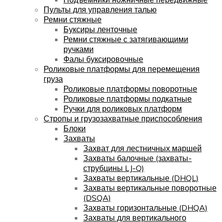
Пульты для управления талью
Ремни стяжные
Буксиры ленточные
Ремни стяжные с затягивающими
ручками
Фалы буксировочные
Роликовые платформы для перемещения
груза
Роликовые платформы поворотные
Роликовые платформы подкатные
Ручки для роликовых платформ
Стропы и грузозахватные приспособления
Блоки
Захваты
Захват для лестничных маршей
Захваты балочные (захваты-
струбцины LJ-Q)
Захваты вертикальные (DHQL)
Захваты вертикальные поворотные
(DSQA)
Захваты горизонтальные (DHQA)
Захваты для вертикального