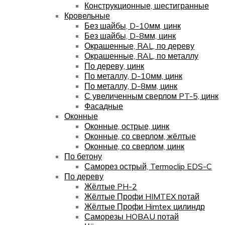
Конструкционные, шестигранные
Кровельные
Без шайбы, D-10мм, цинк
Без шайбы, D-8мм, цинк
Окрашенные, RAL, по дереву
Окрашенные, RAL, по металлу
По дереву, цинк
По металлу, D-10мм, цинк
По металлу, D-8мм, цинк
С увеличенным сверлом PT-5, цинк
Фасадные
Оконные
Оконные, острые, цинк
Оконные, со сверлом, жёлтые
Оконные, со сверлом, цинк
По бетону
Саморез острый, Termoclip EDS-C
По дереву
Жёлтые PH-2
Жёлтые Профи HIMTEX потай
Жёлтые Профи Himtex цилиндр
Саморезы HOBAU потай