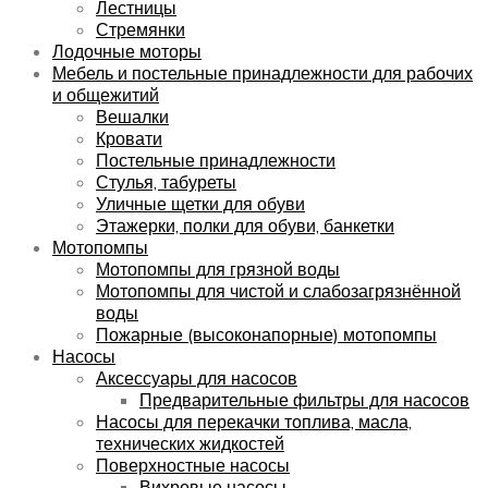
Лестницы
Стремянки
Лодочные моторы
Мебель и постельные принадлежности для рабочих
и общежитий
Вешалки
Кровати
Постельные принадлежности
Стулья, табуреты
Уличные щетки для обуви
Этажерки, полки для обуви, банкетки
Мотопомпы
Мотопомпы для грязной воды
Мотопомпы для чистой и слабозагрязнённой
воды
Пожарные (высоконапорные) мотопомпы
Насосы
Аксессуары для насосов
Предварительные фильтры для насосов
Насосы для перекачки топлива, масла,
технических жидкостей
Поверхностные насосы
Вихревые насосы