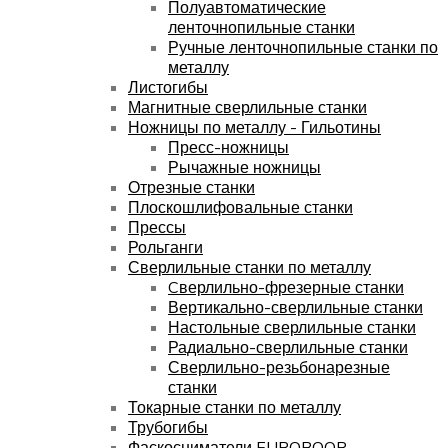
Полуавтоматические
ленточнопильные станки
Ручные ленточнопильные станки по
металлу
Листогибы
Магнитные сверлильные станки
Ножницы по металлу - Гильотины
Пресс-ножницы
Рычажные ножницы
Отрезные станки
Плоскошлифовальные станки
Прессы
Рольганги
Сверлильные станки по металлу
Cверлильно-фрезерные станки
Вертикально-сверлильные станки
Настольные сверлильные станки
Радиально-сверлильные станки
Сверлильно-резьбонарезные
станки
Токарные станки по металлу
Трубогибы
Фаскосниматели EUROBOOR