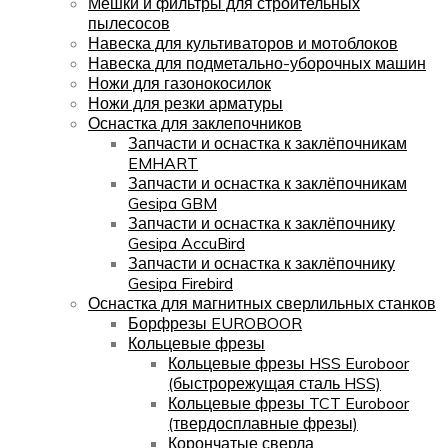
Мешки и фильтры для строительных
пылесосов
Навеска для культиваторов и мотоблоков
Навеска для подметально-уборочных машин
Ножи для газонокосилок
Ножи для резки арматуры
Оснастка для заклепочников
Запчасти и оснастка к заклёпочникам
EMHART
Запчасти и оснастка к заклёпочникам
Gesipa GBM
Запчасти и оснастка к заклёпочнику
Gesipa AccuBird
Запчасти и оснастка к заклёпочнику
Gesipa Firebird
Оснастка для магнитных сверлильных станков
Борфрезы EUROBOOR
Кольцевые фрезы
Кольцевые фрезы HSS Euroboor
(быстрорежущая сталь HSS)
Кольцевые фрезы TCT Euroboor
(твердосплавные фрезы)
Корончатые сверла