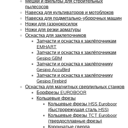
Мешки и фильтры для строительных
пылесосов
Навеска для культиваторов и мотоблоков
Навеска для подметально-уборочных машин
Ножи для газонокосилок
Ножи для резки арматуры
Оснастка для заклепочников
Запчасти и оснастка к заклёпочникам
EMHART
Запчасти и оснастка к заклёпочникам
Gesipa GBM
Запчасти и оснастка к заклёпочнику
Gesipa AccuBird
Запчасти и оснастка к заклёпочнику
Gesipa Firebird
Оснастка для магнитных сверлильных станков
Борфрезы EUROBOOR
Кольцевые фрезы
Кольцевые фрезы HSS Euroboor
(быстрорежущая сталь HSS)
Кольцевые фрезы TCT Euroboor
(твердосплавные фрезы)
Корончатые сверла