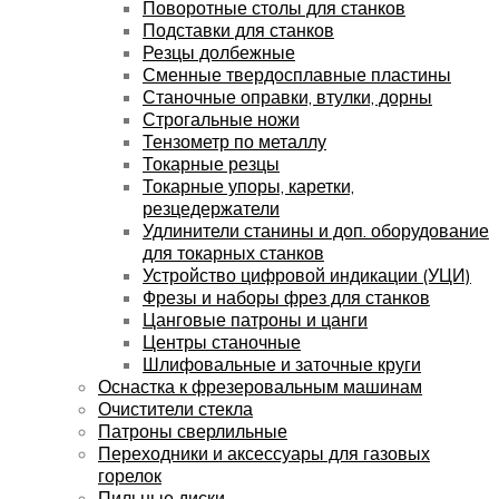
Поворотные столы для станков
Подставки для станков
Резцы долбежные
Сменные твердосплавные пластины
Станочные оправки, втулки, дорны
Строгальные ножи
Тензометр по металлу
Токарные резцы
Токарные упоры, каретки,
резцедержатели
Удлинители станины и доп. оборудование
для токарных станков
Устройство цифровой индикации (УЦИ)
Фрезы и наборы фрез для станков
Цанговые патроны и цанги
Центры станочные
Шлифовальные и заточные круги
Оснастка к фрезеровальным машинам
Очистители стекла
Патроны сверлильные
Переходники и аксессуары для газовых
горелок
Пильные диски