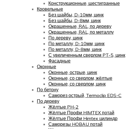
Конструкционные, шестигранные
Кровельные
Без шайбы, D-10мм, цинк
Без шайбы, D-8мм, цинк
Окрашенные, RAL, по дереву
Окрашенные, RAL, по металлу
По дереву, цинк
По металлу, D-10мм, цинк
По металлу, D-8мм, цинк
С увеличенным сверлом PT-5, цинк
Фасадные
Оконные
Оконные, острые, цинк
Оконные, со сверлом, жёлтые
Оконные, со сверлом, цинк
По бетону
Саморез острый, Termoclip EDS-C
По дереву
Жёлтые PH-2
Жёлтые Профи HIMTEX потай
Жёлтые Профи Himtex цилиндр
Саморезы HOBAU потай