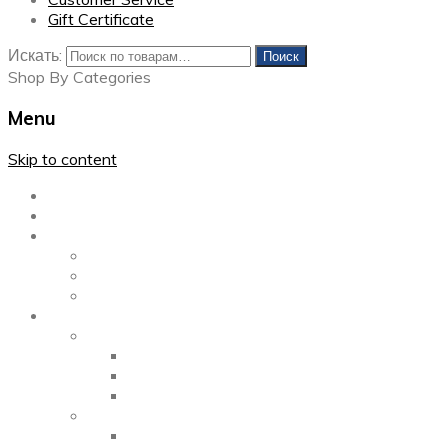
Gift Certificate
Искать:
Поиск
Shop By Categories
Menu
Skip to content
Главная
Каталог
Блог
Left Sidebar
Right Sidebar
Full Width
Media
Gallery
2 Columns
3 Columns
4 Columns
Portfolio
2 Columns