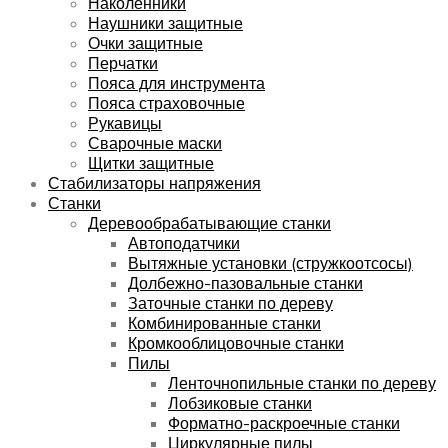
Наколенники
Наушники защитные
Очки защитные
Перчатки
Пояса для инструмента
Пояса страховочные
Рукавицы
Сварочные маски
Щитки защитные
Стабилизаторы напряжения
Станки
Деревообрабатывающие станки
Автоподатчики
Вытяжные установки (стружкоотсосы)
Долбежно-пазовальные станки
Заточные станки по дереву
Комбинированные станки
Кромкооблицовочные станки
Пилы
Ленточнопильные станки по дереву
Лобзиковые станки
Форматно-раскроечные станки
Циркулярные пилы