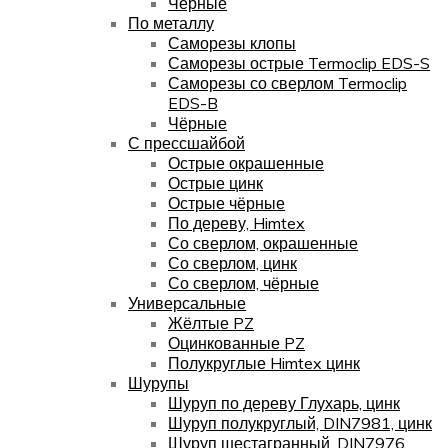
Чёрные
По металлу
Саморезы клопы
Саморезы острые Termoclip EDS-S
Саморезы со сверлом Termoclip
EDS-B
Чёрные
С прессшайбой
Острые окрашенные
Острые цинк
Острые чёрные
По дереву, Himtex
Со сверлом, окрашенные
Со сверлом, цинк
Со сверлом, чёрные
Универсальные
Жёлтые PZ
Оцинкованные PZ
Полукруглые Himtex цинк
Шурупы
Шуруп по дереву Глухарь, цинк
Шуруп полукруглый, DIN7981, цинк
Шуруп шестагранный, DIN7976,