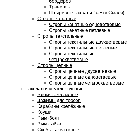
бордюров
Траверсы
Штыревые захваты (замки Смаля)
Стропы канатные
Стропы канатные одноветвевые
Стропы канатные петлевые
Стропы текстильные
Стропы текстильные двухветвевые
Стропы текстильные петлевые
Стропы текстильные
четырехветвевые
Стропы цепные
Стропы цепные двухветвевые
Стропы цепные одноветвевые
Стропы цепные четырехветвевые
Такелаж и комплектующие
Блоки такелажные
Зажимы для тросов
Карабины крепёжные
Коуши
Рым-болт
Рым-гайка
Скобы такелажные