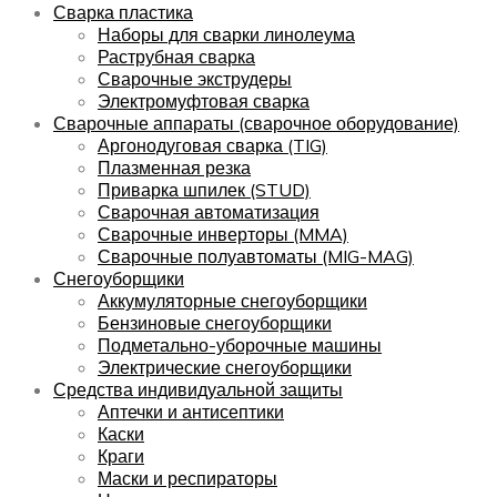
Сварка пластика
Наборы для сварки линолеума
Раструбная сварка
Сварочные экструдеры
Электромуфтовая сварка
Сварочные аппараты (сварочное оборудование)
Аргонодуговая сварка (TIG)
Плазменная резка
Приварка шпилек (STUD)
Сварочная автоматизация
Сварочные инверторы (MMA)
Сварочные полуавтоматы (MIG-MAG)
Снегоуборщики
Аккумуляторные снегоуборщики
Бензиновые снегоуборщики
Подметально-уборочные машины
Электрические снегоуборщики
Средства индивидуальной защиты
Аптечки и антисептики
Каски
Краги
Маски и респираторы