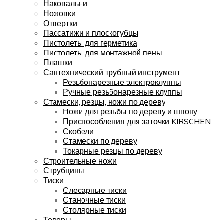
Наковальни
Ножовки
Отвертки
Пассатижи и плоскогубцы
Пистолеты для герметика
Пистолеты для монтажной пены
Плашки
Сантехнический трубный инструмент
Резьбонарезные электроклуппы
Ручные резьбонарезные клуппы
Стамески, резцы, ножи по дереву
Ножи для резьбы по дереву и шпону
Приспособления для заточки KIRSCHEN
Скобели
Стамески по дереву
Токарные резцы по дереву
Строительные ножи
Струбцины
Тиски
Слесарные тиски
Станочные тиски
Столярные тиски
Топоры