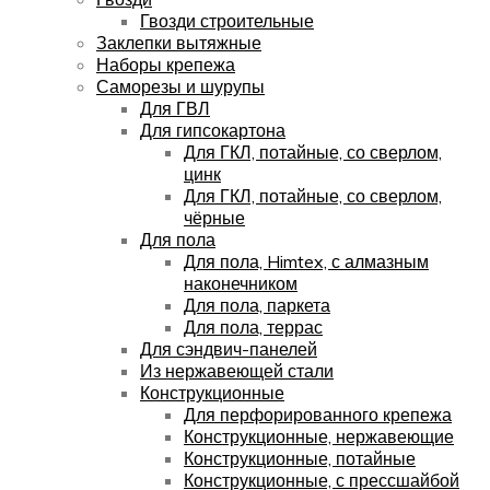
Гвозди строительные
Заклепки вытяжные
Наборы крепежа
Саморезы и шурупы
Для ГВЛ
Для гипсокартона
Для ГКЛ, потайные, со сверлом,
цинк
Для ГКЛ, потайные, со сверлом,
чёрные
Для пола
Для пола, Himtex, с алмазным
наконечником
Для пола, паркета
Для пола, террас
Для сэндвич-панелей
Из нержавеющей стали
Конструкционные
Для перфорированного крепежа
Конструкционные, нержавеющие
Конструкционные, потайные
Конструкционные, с прессшайбой