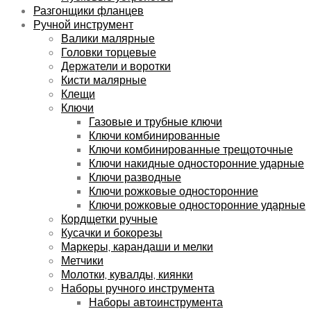
Разгонщики фланцев
Ручной инструмент
Валики малярные
Головки торцевые
Держатели и воротки
Кисти малярные
Клещи
Ключи
Газовые и трубные ключи
Ключи комбинированные
Ключи комбинированные трещоточные
Ключи накидные односторонние ударные
Ключи разводные
Ключи рожковые односторонние
Ключи рожковые односторонние ударные
Кордщетки ручные
Кусачки и бокорезы
Маркеры, карандаши и мелки
Метчики
Молотки, кувалды, киянки
Наборы ручного инструмента
Наборы автоинструмента