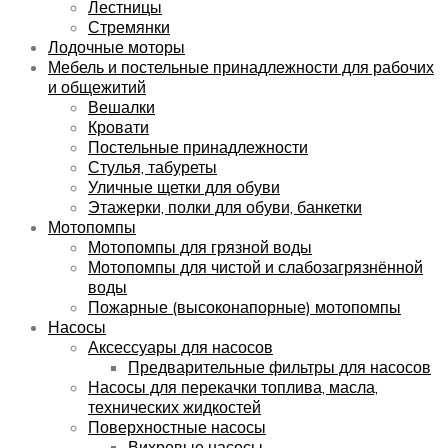
Лестницы
Стремянки
Лодочные моторы
Мебель и постельные принадлежности для рабочих
и общежитий
Вешалки
Кровати
Постельные принадлежности
Стулья, табуреты
Уличные щетки для обуви
Этажерки, полки для обуви, банкетки
Мотопомпы
Мотопомпы для грязной воды
Мотопомпы для чистой и слабозагрязнённой
воды
Пожарные (высоконапорные) мотопомпы
Насосы
Аксессуары для насосов
Предварительные фильтры для насосов
Насосы для перекачки топлива, масла,
технических жидкостей
Поверхностные насосы
Вихревые насосы