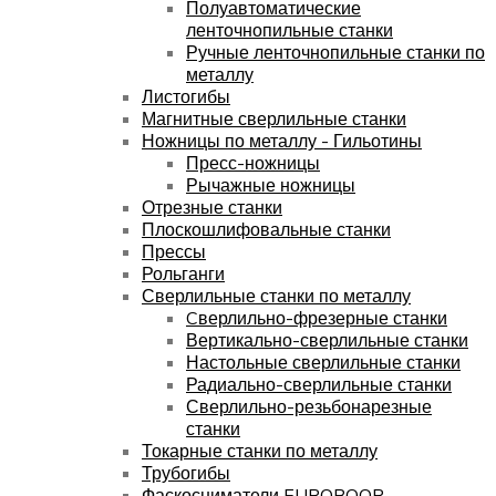
Полуавтоматические
ленточнопильные станки
Ручные ленточнопильные станки по
металлу
Листогибы
Магнитные сверлильные станки
Ножницы по металлу - Гильотины
Пресс-ножницы
Рычажные ножницы
Отрезные станки
Плоскошлифовальные станки
Прессы
Рольганги
Сверлильные станки по металлу
Cверлильно-фрезерные станки
Вертикально-сверлильные станки
Настольные сверлильные станки
Радиально-сверлильные станки
Сверлильно-резьбонарезные
станки
Токарные станки по металлу
Трубогибы
Фаскосниматели EUROBOOR