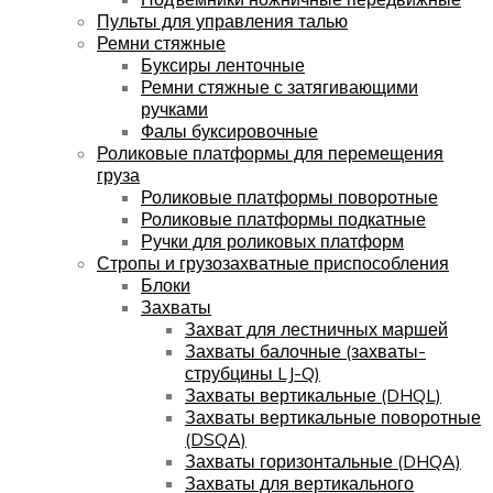
Пульты для управления талью
Ремни стяжные
Буксиры ленточные
Ремни стяжные с затягивающими
ручками
Фалы буксировочные
Роликовые платформы для перемещения
груза
Роликовые платформы поворотные
Роликовые платформы подкатные
Ручки для роликовых платформ
Стропы и грузозахватные приспособления
Блоки
Захваты
Захват для лестничных маршей
Захваты балочные (захваты-
струбцины LJ-Q)
Захваты вертикальные (DHQL)
Захваты вертикальные поворотные
(DSQA)
Захваты горизонтальные (DHQA)
Захваты для вертикального