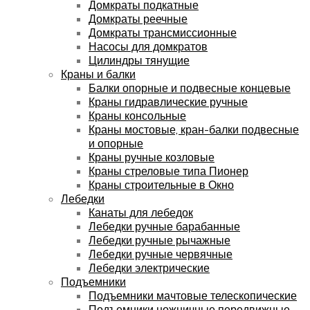
Домкраты подкатные
Домкраты реечные
Домкраты трансмиссионные
Насосы для домкратов
Цилиндры тянущие
Краны и балки
Балки опорные и подвесные концевые
Краны гидравлические ручные
Краны консольные
Краны мостовые, кран-балки подвесные
и опорные
Краны ручные козловые
Краны стреловые типа Пионер
Краны строительные в Окно
Лебедки
Канаты для лебедок
Лебедки ручные барабанные
Лебедки ручные рычажные
Лебедки ручные червячные
Лебедки электрические
Подъемники
Подъемники мачтовые телескопические
Подъемники ножничные передвижные