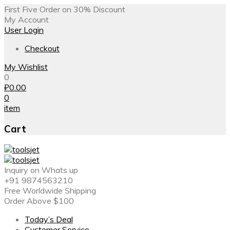
First Five Order on 30% Discount
My Account
User Login
Checkout
My Wishlist
0
₽
0.00
0
item
Cart
Inquiry on Whats up
+91 9874563210
Free Worldwide Shipping
Order Above $100
Today’s Deal
Customer Service