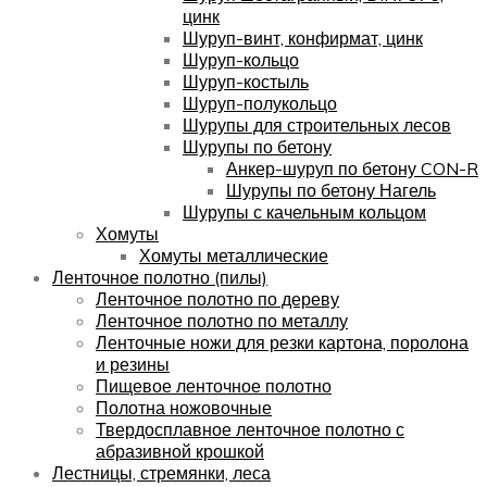
цинк
Шуруп-винт, конфирмат, цинк
Шуруп-кольцо
Шуруп-костыль
Шуруп-полукольцо
Шурупы для строительных лесов
Шурупы по бетону
Анкер-шуруп по бетону CON-R
Шурупы по бетону Нагель
Шурупы с качельным кольцом
Хомуты
Хомуты металлические
Ленточное полотно (пилы)
Ленточное полотно по дереву
Ленточное полотно по металлу
Ленточные ножи для резки картона, поролона
и резины
Пищевое ленточное полотно
Полотна ножовочные
Твердосплавное ленточное полотно с
абразивной крошкой
Лестницы, стремянки, леса