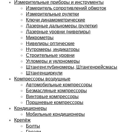
Измерительные приборы и инструменты
Измеритель сопротивлений обмоток
Измерительные рулетки
Ключи динамометрические
Лазерные дальномеры (рулетки)
Лазерные уровни (нивелиры)
Микрометры
Нивелиры оптические
Нутромеры, индикаторы
Строительные уровни
Угломеры и уклономеры
Штангенглубиномеры, Штангенрейсмасы
Штангенциркули
Компрессоры воздушные
Автомобильные компрессоры
Безмасляные компрессоры
Винтовые компрессоры
Поршневые компрессоры
Кондиционеры
Мобильные кондиционеры
Крепёж
Болты
Гвозди