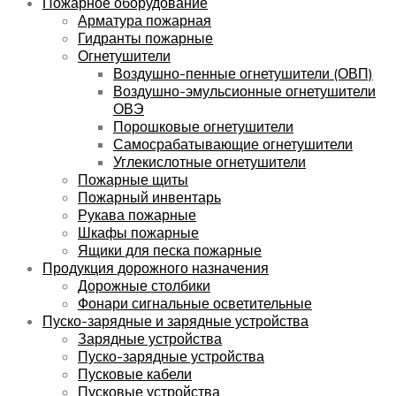
Пожарное оборудование
Арматура пожарная
Гидранты пожарные
Огнетушители
Воздушно-пенные огнетушители (ОВП)
Воздушно-эмульсионные огнетушители
ОВЭ
Порошковые огнетушители
Самосрабатывающие огнетушители
Углекислотные огнетушители
Пожарные щиты
Пожарный инвентарь
Рукава пожарные
Шкафы пожарные
Ящики для песка пожарные
Продукция дорожного назначения
Дорожные столбики
Фонари сигнальные осветительные
Пуско-зарядные и зарядные устройства
Зарядные устройства
Пуско-зарядные устройства
Пусковые кабели
Пусковые устройства