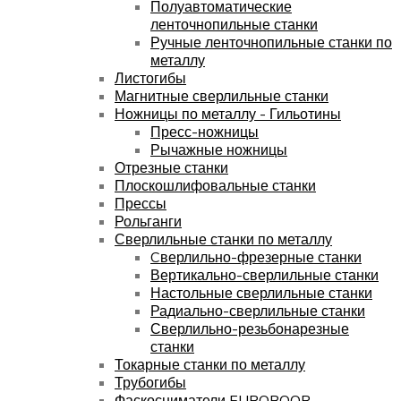
Полуавтоматические
ленточнопильные станки
Ручные ленточнопильные станки по
металлу
Листогибы
Магнитные сверлильные станки
Ножницы по металлу - Гильотины
Пресс-ножницы
Рычажные ножницы
Отрезные станки
Плоскошлифовальные станки
Прессы
Рольганги
Сверлильные станки по металлу
Cверлильно-фрезерные станки
Вертикально-сверлильные станки
Настольные сверлильные станки
Радиально-сверлильные станки
Сверлильно-резьбонарезные
станки
Токарные станки по металлу
Трубогибы
Фаскосниматели EUROBOOR