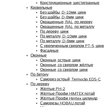
Конструкционные, шестигранные
Кровельные
Без шайбы, D-10мм, цинк
Без шайбы, D-8мм, цинк
Окрашенные, RAL, по дереву
Окрашенные, RAL, по металлу
По дереву, цинк
По металлу, D-10мм, цинк
По металлу, D-8мм, цинк
С увеличенным сверлом PT-5, цинк
Фасадные
Оконные
Оконные, острые, цинк
Оконные, со сверлом, жёлтые
Оконные, со сверлом, цинк
По бетону
Саморез острый, Termoclip EDS-C
По дереву
Жёлтые PH-2
Жёлтые Профи HIMTEX потай
Жёлтые Профи Himtex цилиндр
Саморезы HOBAU потай