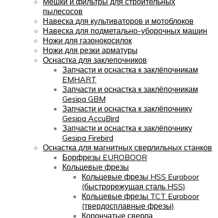
Мешки и фильтры для строительных
пылесосов
Навеска для культиваторов и мотоблоков
Навеска для подметально-уборочных машин
Ножи для газонокосилок
Ножи для резки арматуры
Оснастка для заклепочников
Запчасти и оснастка к заклёпочникам
EMHART
Запчасти и оснастка к заклёпочникам
Gesipa GBM
Запчасти и оснастка к заклёпочнику
Gesipa AccuBird
Запчасти и оснастка к заклёпочнику
Gesipa Firebird
Оснастка для магнитных сверлильных станков
Борфрезы EUROBOOR
Кольцевые фрезы
Кольцевые фрезы HSS Euroboor
(быстрорежущая сталь HSS)
Кольцевые фрезы TCT Euroboor
(твердосплавные фрезы)
Корончатые сверла