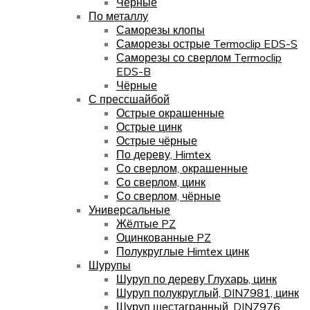
Чёрные
По металлу
Саморезы клопы
Саморезы острые Termoclip EDS-S
Саморезы со сверлом Termoclip
EDS-B
Чёрные
С прессшайбой
Острые окрашенные
Острые цинк
Острые чёрные
По дереву, Himtex
Со сверлом, окрашенные
Со сверлом, цинк
Со сверлом, чёрные
Универсальные
Жёлтые PZ
Оцинкованные PZ
Полукруглые Himtex цинк
Шурупы
Шуруп по дереву Глухарь, цинк
Шуруп полукруглый, DIN7981, цинк
Шуруп шестагранный, DIN7976,