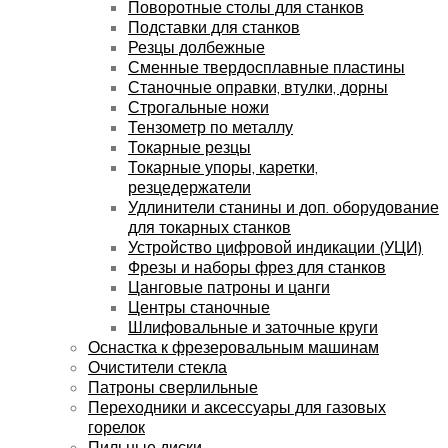
Поворотные столы для станков
Подставки для станков
Резцы долбежные
Сменные твердосплавные пластины
Станочные оправки, втулки, дорны
Строгальные ножи
Тензометр по металлу
Токарные резцы
Токарные упоры, каретки,
резцедержатели
Удлинители станины и доп. оборудование
для токарных станков
Устройство цифровой индикации (УЦИ)
Фрезы и наборы фрез для станков
Цанговые патроны и цанги
Центры станочные
Шлифовальные и заточные круги
Оснастка к фрезеровальным машинам
Очистители стекла
Патроны сверлильные
Переходники и аксессуары для газовых
горелок
Пильные диски