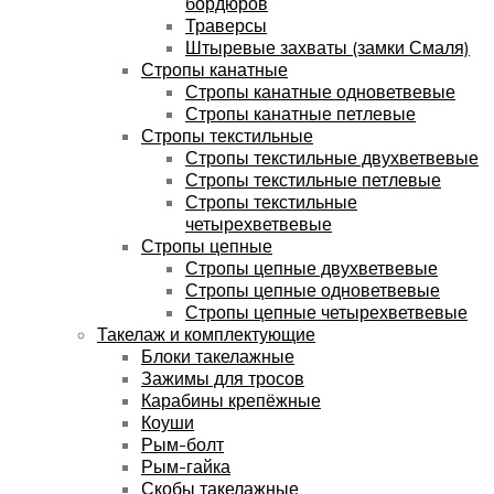
бордюров
Траверсы
Штыревые захваты (замки Смаля)
Стропы канатные
Стропы канатные одноветвевые
Стропы канатные петлевые
Стропы текстильные
Стропы текстильные двухветвевые
Стропы текстильные петлевые
Стропы текстильные
четырехветвевые
Стропы цепные
Стропы цепные двухветвевые
Стропы цепные одноветвевые
Стропы цепные четырехветвевые
Такелаж и комплектующие
Блоки такелажные
Зажимы для тросов
Карабины крепёжные
Коуши
Рым-болт
Рым-гайка
Скобы такелажные