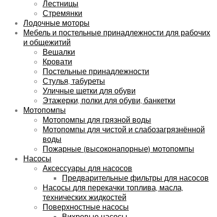
Лестницы
Стремянки
Лодочные моторы
Мебель и постельные принадлежности для рабочих
и общежитий
Вешалки
Кровати
Постельные принадлежности
Стулья, табуреты
Уличные щетки для обуви
Этажерки, полки для обуви, банкетки
Мотопомпы
Мотопомпы для грязной воды
Мотопомпы для чистой и слабозагрязнённой
воды
Пожарные (высоконапорные) мотопомпы
Насосы
Аксессуары для насосов
Предварительные фильтры для насосов
Насосы для перекачки топлива, масла,
технических жидкостей
Поверхностные насосы
Вихревые насосы