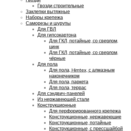
Гвозди строительные
Заклепки вытяжные
Наборы крепежа
Саморезы и шурупы
Для ГВЛ
Для гипсокартона
Для ГКЛ, потайные, со сверлом,
цинк
Для ГКЛ, потайные, со сверлом,
чёрные
Для пола
Для пола, Himtex, с алмазным
наконечником
Для пола, паркета
Для пола, террас
Для сэндвич-панелей
Из нержавеющей стали
Конструкционные
Для перфорированного крепежа
Конструкционные, нержавеющие
Конструкционные, потайные
Конструкционные, с прессшайбой