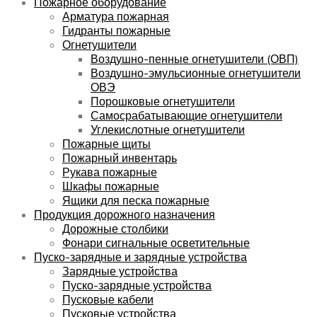
Пожарное оборудование
Арматура пожарная
Гидранты пожарные
Огнетушители
Воздушно-пенные огнетушители (ОВП)
Воздушно-эмульсионные огнетушители
ОВЭ
Порошковые огнетушители
Самосрабатывающие огнетушители
Углекислотные огнетушители
Пожарные щиты
Пожарный инвентарь
Рукава пожарные
Шкафы пожарные
Ящики для песка пожарные
Продукция дорожного назначения
Дорожные столбики
Фонари сигнальные осветительные
Пуско-зарядные и зарядные устройства
Зарядные устройства
Пуско-зарядные устройства
Пусковые кабели
Пусковые устройства