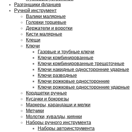
Разгонщики фланцев
Ручной инструмент
Валики малярные
Головки торцевые
Держатели и воротки
Кисти малярные
Клещи
Ключи
Газовые и трубные ключи
Ключи комбинированные
Ключи комбинированные трещоточные
Ключи накидные односторонние ударные
Ключи разводные
Ключи рожковые односторонние
Ключи рожковые односторонние ударные
Кордщетки ручные
Кусачки и бокорезы
Маркеры, карандаши и мелки
Метчики
Молотки, кувалды, киянки
Наборы ручного инструмента
Наборы автоинструмента