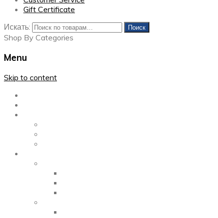
Gift Certificate
Искать:
Поиск
Shop By Categories
Menu
Skip to content
Главная
Каталог
Блог
Left Sidebar
Right Sidebar
Full Width
Media
Gallery
2 Columns
3 Columns
4 Columns
Portfolio
2 Columns