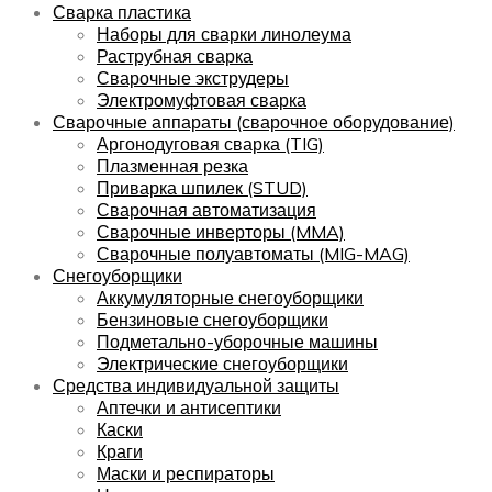
Сварка пластика
Наборы для сварки линолеума
Раструбная сварка
Сварочные экструдеры
Электромуфтовая сварка
Сварочные аппараты (сварочное оборудование)
Аргонодуговая сварка (TIG)
Плазменная резка
Приварка шпилек (STUD)
Сварочная автоматизация
Сварочные инверторы (MMA)
Сварочные полуавтоматы (MIG-MAG)
Снегоуборщики
Аккумуляторные снегоуборщики
Бензиновые снегоуборщики
Подметально-уборочные машины
Электрические снегоуборщики
Средства индивидуальной защиты
Аптечки и антисептики
Каски
Краги
Маски и респираторы