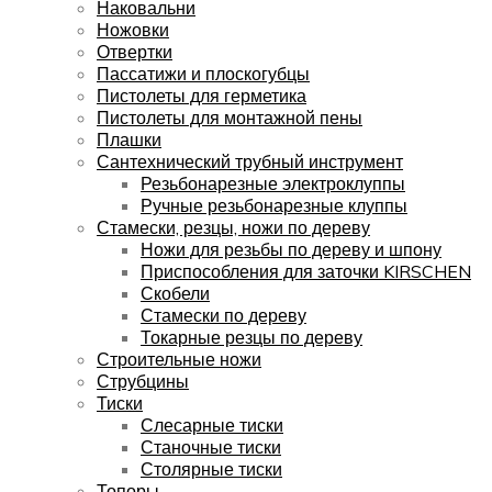
Наковальни
Ножовки
Отвертки
Пассатижи и плоскогубцы
Пистолеты для герметика
Пистолеты для монтажной пены
Плашки
Сантехнический трубный инструмент
Резьбонарезные электроклуппы
Ручные резьбонарезные клуппы
Стамески, резцы, ножи по дереву
Ножи для резьбы по дереву и шпону
Приспособления для заточки KIRSCHEN
Скобели
Стамески по дереву
Токарные резцы по дереву
Строительные ножи
Струбцины
Тиски
Слесарные тиски
Станочные тиски
Столярные тиски
Топоры