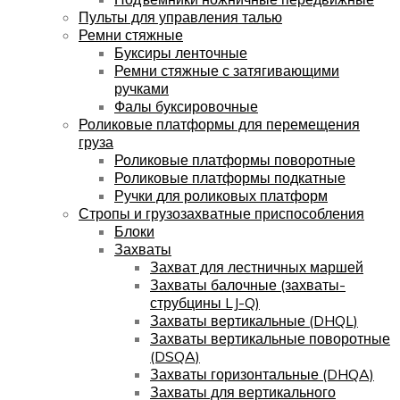
Пульты для управления талью
Ремни стяжные
Буксиры ленточные
Ремни стяжные с затягивающими
ручками
Фалы буксировочные
Роликовые платформы для перемещения
груза
Роликовые платформы поворотные
Роликовые платформы подкатные
Ручки для роликовых платформ
Стропы и грузозахватные приспособления
Блоки
Захваты
Захват для лестничных маршей
Захваты балочные (захваты-
струбцины LJ-Q)
Захваты вертикальные (DHQL)
Захваты вертикальные поворотные
(DSQA)
Захваты горизонтальные (DHQA)
Захваты для вертикального