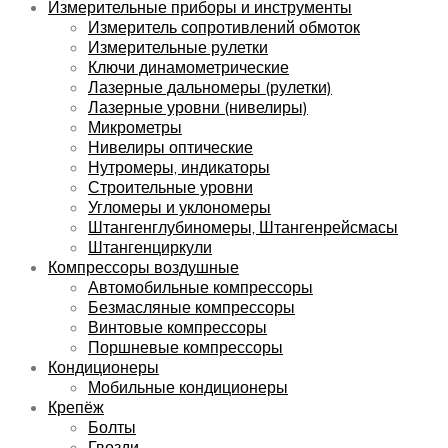
Измерительные приборы и инструменты
Измеритель сопротивлений обмоток
Измерительные рулетки
Ключи динамометрические
Лазерные дальномеры (рулетки)
Лазерные уровни (нивелиры)
Микрометры
Нивелиры оптические
Нутромеры, индикаторы
Строительные уровни
Угломеры и уклономеры
Штангенглубиномеры, Штангенрейсмасы
Штангенциркули
Компрессоры воздушные
Автомобильные компрессоры
Безмасляные компрессоры
Винтовые компрессоры
Поршневые компрессоры
Кондиционеры
Мобильные кондиционеры
Крепёж
Болты
Гвозди