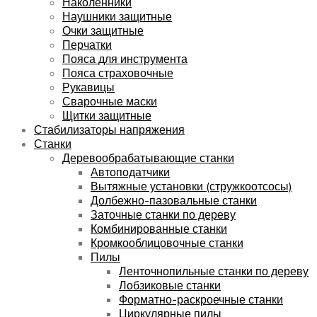
Наколенники
Наушники защитные
Очки защитные
Перчатки
Пояса для инструмента
Пояса страховочные
Рукавицы
Сварочные маски
Щитки защитные
Стабилизаторы напряжения
Станки
Деревообрабатывающие станки
Автоподатчики
Вытяжные установки (стружкоотсосы)
Долбежно-пазовальные станки
Заточные станки по дереву
Комбинированные станки
Кромкооблицовочные станки
Пилы
Ленточнопильные станки по дереву
Лобзиковые станки
Форматно-раскроечные станки
Циркулярные пилы