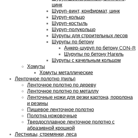
цинк
Шуруп-винт, конфирмат, цинк
Шуруп-кольцо
Шуруп-костыль
Шуруп-полукольцо
Шурупы для строительных лесов
Шурупы по бетону
Анкер-шуруп по бетону CON-R
Шурупы по бетону Нагель
Шурупы с качельным кольцом
Хомуты
Хомуты металлические
Ленточное полотно (пилы)
Ленточное полотно по дереву
Ленточное полотно по металлу
Ленточные ножи для резки картона, поролона
и резины
Пищевое ленточное полотно
Полотна ножовочные
Твердосплавное ленточное полотно с
абразивной крошкой
Лестницы, стремянки, леса