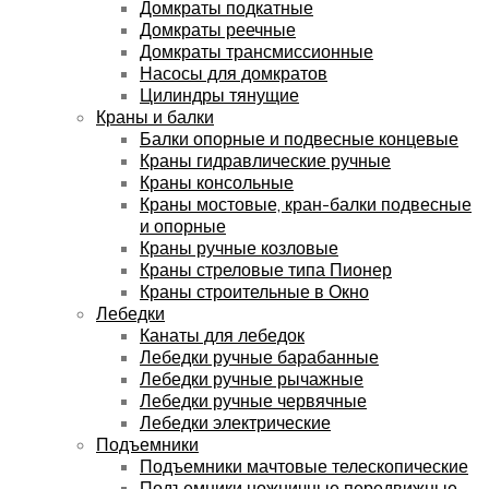
Домкраты подкатные
Домкраты реечные
Домкраты трансмиссионные
Насосы для домкратов
Цилиндры тянущие
Краны и балки
Балки опорные и подвесные концевые
Краны гидравлические ручные
Краны консольные
Краны мостовые, кран-балки подвесные
и опорные
Краны ручные козловые
Краны стреловые типа Пионер
Краны строительные в Окно
Лебедки
Канаты для лебедок
Лебедки ручные барабанные
Лебедки ручные рычажные
Лебедки ручные червячные
Лебедки электрические
Подъемники
Подъемники мачтовые телескопические
Подъемники ножничные передвижные