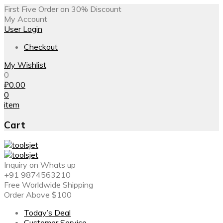
First Five Order on 30% Discount
My Account
User Login
Checkout
My Wishlist
0
₽
0.00
0
item
Cart
Inquiry on Whats up
+91 9874563210
Free Worldwide Shipping
Order Above $100
Today’s Deal
Customer Service