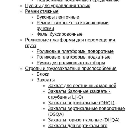
Пульты для управления талью
Ремни стяжные
Буксиры ленточные
Ремни стяжные с затягивающими
ручками
Фалы буксировочные
Роликовые платформы для перемещения
груза
Роликовые платформы поворотные
Роликовые платформы подкатные
Ручки для роликовых платформ
Стропы и грузозахватные приспособления
Блоки
Захваты
Захват для лестничных маршей
Захваты балочные (захваты-
струбцины LJ-Q)
Захваты вертикальные (DHQL)
Захваты вертикальные поворотные
(DSQA)
Захваты горизонтальные (DHQA)
Захваты для вертикального