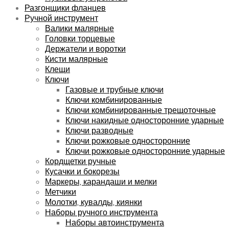
Разгонщики фланцев
Ручной инструмент
Валики малярные
Головки торцевые
Держатели и воротки
Кисти малярные
Клещи
Ключи
Газовые и трубные ключи
Ключи комбинированные
Ключи комбинированные трещоточные
Ключи накидные односторонние ударные
Ключи разводные
Ключи рожковые односторонние
Ключи рожковые односторонние ударные
Кордщетки ручные
Кусачки и бокорезы
Маркеры, карандаши и мелки
Метчики
Молотки, кувалды, киянки
Наборы ручного инструмента
Наборы автоинструмента