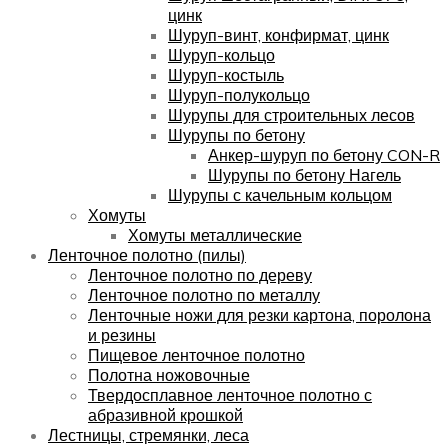
цинк
Шуруп-винт, конфирмат, цинк
Шуруп-кольцо
Шуруп-костыль
Шуруп-полукольцо
Шурупы для строительных лесов
Шурупы по бетону
Анкер-шуруп по бетону CON-R
Шурупы по бетону Нагель
Шурупы с качельным кольцом
Хомуты
Хомуты металлические
Ленточное полотно (пилы)
Ленточное полотно по дереву
Ленточное полотно по металлу
Ленточные ножи для резки картона, поролона
и резины
Пищевое ленточное полотно
Полотна ножовочные
Твердосплавное ленточное полотно с
абразивной крошкой
Лестницы, стремянки, леса