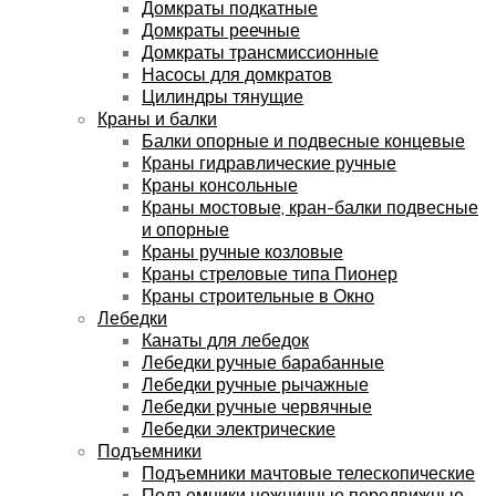
Домкраты подкатные
Домкраты реечные
Домкраты трансмиссионные
Насосы для домкратов
Цилиндры тянущие
Краны и балки
Балки опорные и подвесные концевые
Краны гидравлические ручные
Краны консольные
Краны мостовые, кран-балки подвесные
и опорные
Краны ручные козловые
Краны стреловые типа Пионер
Краны строительные в Окно
Лебедки
Канаты для лебедок
Лебедки ручные барабанные
Лебедки ручные рычажные
Лебедки ручные червячные
Лебедки электрические
Подъемники
Подъемники мачтовые телескопические
Подъемники ножничные передвижные