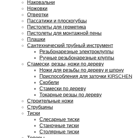
Наковальни
Ножовки
Отвертки
Пассатижи и плоскогубцы
Пистолеты для герметика
Пистолеты для монтажной пены
Плашки
Сантехнический трубный инструмент
Резьбонарезные электроклуппы
Ручные резьбонарезные клуппы
Стамески, резцы, ножи по дереву
Ножи для резьбы по дереву и шпону
Приспособления для заточки KIRSCHEN
Скобели
Стамески по дереву
Токарные резцы по дереву
Строительные ножи
Струбцины
Тиски
Слесарные тиски
Станочные тиски
Столярные тиски
Топоры