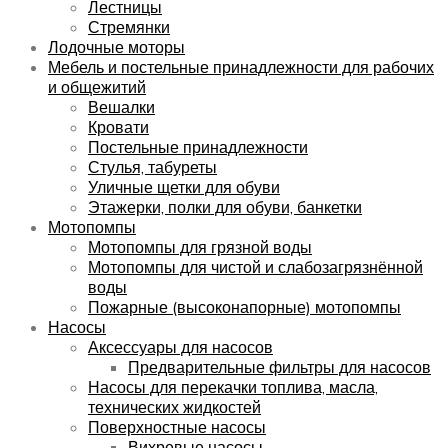
Лестницы
Стремянки
Лодочные моторы
Мебель и постельные принадлежности для рабочих
и общежитий
Вешалки
Кровати
Постельные принадлежности
Стулья, табуреты
Уличные щетки для обуви
Этажерки, полки для обуви, банкетки
Мотопомпы
Мотопомпы для грязной воды
Мотопомпы для чистой и слабозагрязнённой
воды
Пожарные (высоконапорные) мотопомпы
Насосы
Аксессуары для насосов
Предварительные фильтры для насосов
Насосы для перекачки топлива, масла,
технических жидкостей
Поверхностные насосы
Вихревые насосы