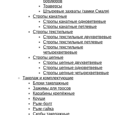
бордюров
Траверсы
Штыревые захваты (замки Смаля)
Стропы канатные
Стропы канатные одноветвевые
Стропы канатные петлевые
Стропы текстильные
Стропы текстильные двухветвевые
Стропы текстильные петлевые
Стропы текстильные
четырехветвевые
Стропы цепные
Стропы цепные двухветвевые
Стропы цепные одноветвевые
Стропы цепные четырехветвевые
Такелаж и комплектующие
Блоки такелажные
Зажимы для тросов
Карабины крепёжные
Коуши
Рым-болт
Рым-гайка
Скобы такелажные