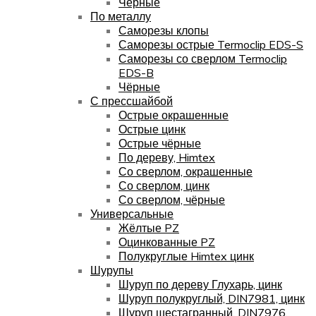
Чёрные
По металлу
Саморезы клопы
Саморезы острые Termoclip EDS-S
Саморезы со сверлом Termoclip
EDS-B
Чёрные
С прессшайбой
Острые окрашенные
Острые цинк
Острые чёрные
По дереву, Himtex
Со сверлом, окрашенные
Со сверлом, цинк
Со сверлом, чёрные
Универсальные
Жёлтые PZ
Оцинкованные PZ
Полукруглые Himtex цинк
Шурупы
Шуруп по дереву Глухарь, цинк
Шуруп полукруглый, DIN7981, цинк
Шуруп шестагранный, DIN7976,