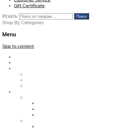
Gift Certificate
Искать:
Поиск
Shop By Categories
Menu
Skip to content
Главная
Каталог
Блог
Left Sidebar
Right Sidebar
Full Width
Media
Gallery
2 Columns
3 Columns
4 Columns
Portfolio
2 Columns