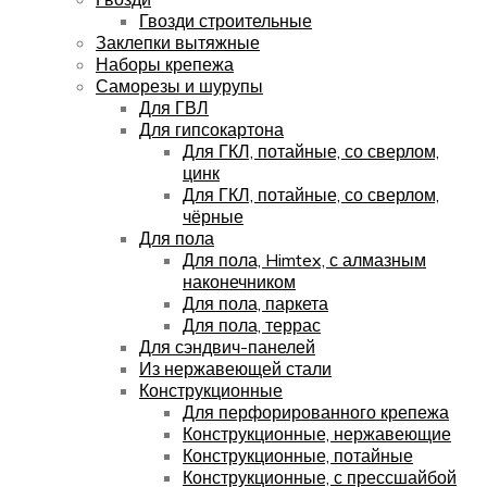
Гвозди строительные
Заклепки вытяжные
Наборы крепежа
Саморезы и шурупы
Для ГВЛ
Для гипсокартона
Для ГКЛ, потайные, со сверлом,
цинк
Для ГКЛ, потайные, со сверлом,
чёрные
Для пола
Для пола, Himtex, с алмазным
наконечником
Для пола, паркета
Для пола, террас
Для сэндвич-панелей
Из нержавеющей стали
Конструкционные
Для перфорированного крепежа
Конструкционные, нержавеющие
Конструкционные, потайные
Конструкционные, с прессшайбой