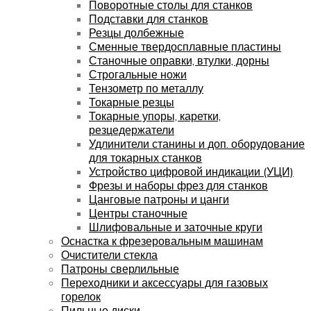
Поворотные столы для станков
Подставки для станков
Резцы долбежные
Сменные твердосплавные пластины
Станочные оправки, втулки, дорны
Строгальные ножи
Тензометр по металлу
Токарные резцы
Токарные упоры, каретки,
резцедержатели
Удлинители станины и доп. оборудование
для токарных станков
Устройство цифровой индикации (УЦИ)
Фрезы и наборы фрез для станков
Цанговые патроны и цанги
Центры станочные
Шлифовальные и заточные круги
Оснастка к фрезеровальным машинам
Очистители стекла
Патроны сверлильные
Переходники и аксессуары для газовых
горелок
Пильные диски