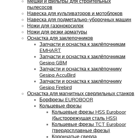
Мешки и фильтры для строительных
пылесосов
Навеска для культиваторов и мотоблоков
Навеска для подметально-уборочных машин
Ножи для газонокосилок
Ножи для резки арматуры
Оснастка для заклепочников
Запчасти и оснастка к заклёпочникам
EMHART
Запчасти и оснастка к заклёпочникам
Gesipa GBM
Запчасти и оснастка к заклёпочнику
Gesipa AccuBird
Запчасти и оснастка к заклёпочнику
Gesipa Firebird
Оснастка для магнитных сверлильных станков
Борфрезы EUROBOOR
Кольцевые фрезы
Кольцевые фрезы HSS Euroboor
(быстрорежущая сталь HSS)
Кольцевые фрезы TCT Euroboor
(твердосплавные фрезы)
Корончатые сверла