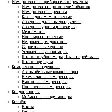
Измерительные приборы и инструменты
Измеритель сопротивлений обмоток
Измерительные рулетки
Ключи динамометрические
Лазерные дальномеры (рулетки)
Лазерные уровни (нивелиры)
Микрометры
Нивелиры оптические
Нутромеры, индикаторы
Строительные уровни
Угломеры и уклономеры
Штангенглубиномеры, Штангенрейсмасы
Штангенциркули
Компрессоры воздушные
Автомобильные компрессоры
Безмасляные компрессоры
Винтовые компрессоры
Поршневые компрессоры
Кондиционеры
Мобильные кондиционеры
Крепёж
Болты
Гвозди