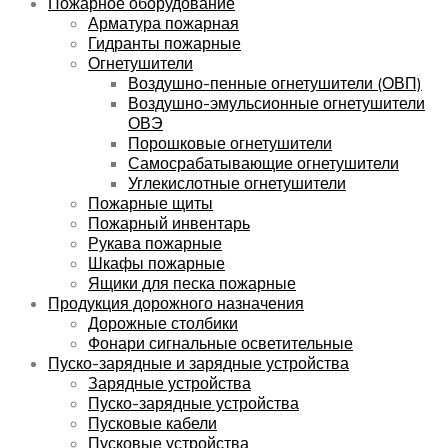
Пожарное оборудование
Арматура пожарная
Гидранты пожарные
Огнетушители
Воздушно-пенные огнетушители (ОВП)
Воздушно-эмульсионные огнетушители
ОВЭ
Порошковые огнетушители
Самосрабатывающие огнетушители
Углекислотные огнетушители
Пожарные щиты
Пожарный инвентарь
Рукава пожарные
Шкафы пожарные
Ящики для песка пожарные
Продукция дорожного назначения
Дорожные столбики
Фонари сигнальные осветительные
Пуско-зарядные и зарядные устройства
Зарядные устройства
Пуско-зарядные устройства
Пусковые кабели
Пусковые устройства