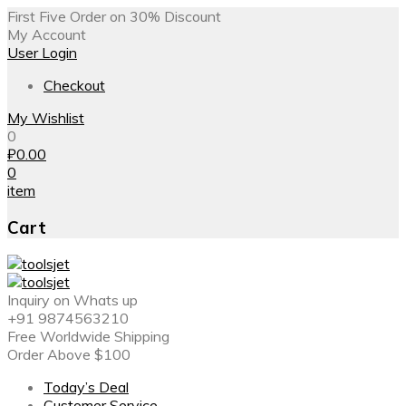
First Five Order on 30% Discount
My Account
User Login
Checkout
My Wishlist
0
₽
0.00
0
item
Cart
Inquiry on Whats up
+91 9874563210
Free Worldwide Shipping
Order Above $100
Today’s Deal
Customer Service