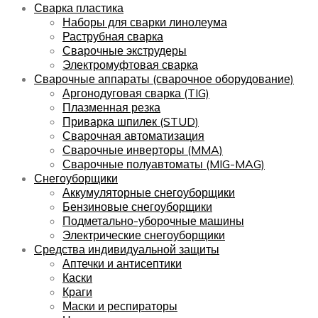
Сварка пластика
Наборы для сварки линолеума
Раструбная сварка
Сварочные экструдеры
Электромуфтовая сварка
Сварочные аппараты (сварочное оборудование)
Аргонодуговая сварка (TIG)
Плазменная резка
Приварка шпилек (STUD)
Сварочная автоматизация
Сварочные инверторы (MMA)
Сварочные полуавтоматы (MIG-MAG)
Снегоуборщики
Аккумуляторные снегоуборщики
Бензиновые снегоуборщики
Подметально-уборочные машины
Электрические снегоуборщики
Средства индивидуальной защиты
Аптечки и антисептики
Каски
Краги
Маски и респираторы