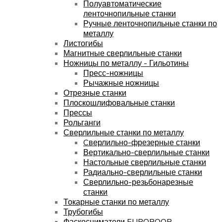
Полуавтоматические
ленточнопильные станки
Ручные ленточнопильные станки по
металлу
Листогибы
Магнитные сверлильные станки
Ножницы по металлу - Гильотины
Пресс-ножницы
Рычажные ножницы
Отрезные станки
Плоскошлифовальные станки
Прессы
Рольганги
Сверлильные станки по металлу
Cверлильно-фрезерные станки
Вертикально-сверлильные станки
Настольные сверлильные станки
Радиально-сверлильные станки
Сверлильно-резьбонарезные
станки
Токарные станки по металлу
Трубогибы
Фаскосниматели EUROBOOR