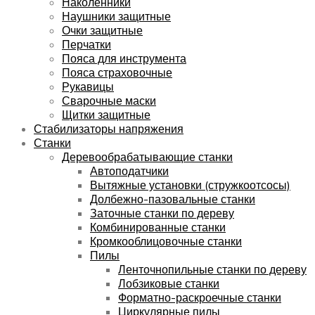
Наколенники
Наушники защитные
Очки защитные
Перчатки
Пояса для инструмента
Пояса страховочные
Рукавицы
Сварочные маски
Щитки защитные
Стабилизаторы напряжения
Станки
Деревообрабатывающие станки
Автоподатчики
Вытяжные установки (стружкоотсосы)
Долбежно-пазовальные станки
Заточные станки по дереву
Комбинированные станки
Кромкооблицовочные станки
Пилы
Ленточнопильные станки по дереву
Лобзиковые станки
Форматно-раскроечные станки
Циркулярные пилы