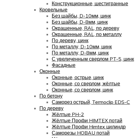
Конструкционные, шестигранные
Кровельные
Без шайбы, D-10мм, цинк
Без шайбы, D-8мм, цинк
Окрашенные, RAL, по дереву
Окрашенные, RAL, по металлу
По дереву, цинк
По металлу, D-10мм, цинк
По металлу, D-8мм, цинк
С увеличенным сверлом PT-5, цинк
Фасадные
Оконные
Оконные, острые, цинк
Оконные, со сверлом, жёлтые
Оконные, со сверлом, цинк
По бетону
Саморез острый, Termoclip EDS-C
По дереву
Жёлтые PH-2
Жёлтые Профи HIMTEX потай
Жёлтые Профи Himtex цилиндр
Саморезы HOBAU потай