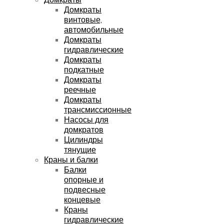
Домкраты
винтовые,
автомобильные
Домкраты
гидравлические
Домкраты
подкатные
Домкраты
реечные
Домкраты
трансмиссионные
Насосы для
домкратов
Цилиндры
тянущие
Краны и балки
Балки
опорные и
подвесные
концевые
Краны
гидравлические