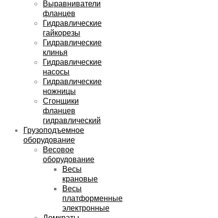
Выравниватели
фланцев
Гидравлические
гайкорезы
Гидравлические
клинья
Гидравлические
насосы
Гидравлические
ножницы
Сгонщики
фланцев
гидравлический
Грузоподъемное
оборудование
Весовое
оборудование
Весы
крановые
Весы
платформенные
электронные
Домкраты