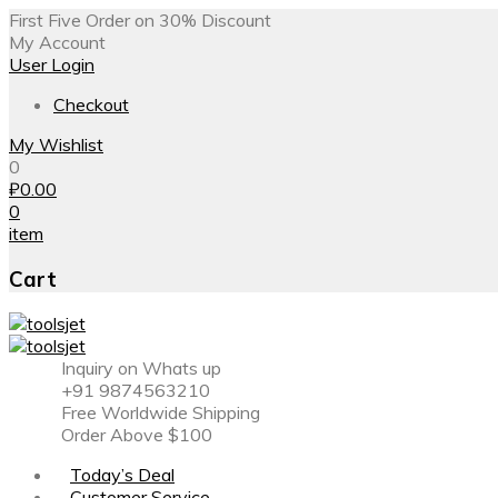
First Five Order on 30% Discount
My Account
User Login
Checkout
My Wishlist
0
₽
0.00
0
item
Cart
Inquiry on Whats up
+91 9874563210
Free Worldwide Shipping
Order Above $100
Today’s Deal
Customer Service