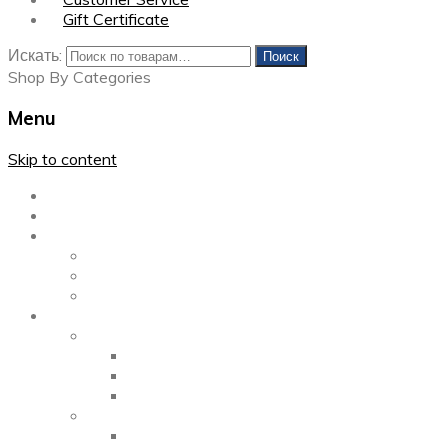
Gift Certificate
Искать:
Поиск
Shop By Categories
Menu
Skip to content
Главная
Каталог
Блог
Left Sidebar
Right Sidebar
Full Width
Media
Gallery
2 Columns
3 Columns
4 Columns
Portfolio
2 Columns