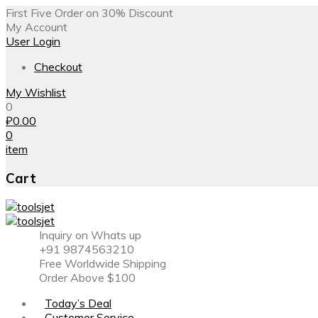
First Five Order on 30% Discount
My Account
User Login
Checkout
My Wishlist
0
₽
0.00
0
item
Cart
Inquiry on Whats up
+91 9874563210
Free Worldwide Shipping
Order Above $100
Today’s Deal
Customer Service