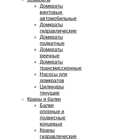
Домкраты
винтовые,
автомобильные
Домкраты
гидравлические
Домкраты
подкатные
Домкраты
реечные
Домкраты
трансмиссионные
Насосы для
домкратов
Цилиндры
тянущие
Краны и балки
Балки
опорные и
подвесные
концевые
Краны
гидравлические