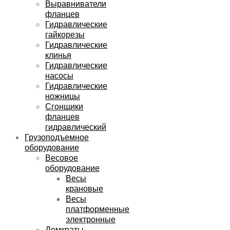
Выравниватели
фланцев
Гидравлические
гайкорезы
Гидравлические
клинья
Гидравлические
насосы
Гидравлические
ножницы
Сгонщики
фланцев
гидравлический
Грузоподъемное
оборудование
Весовое
оборудование
Весы
крановые
Весы
платформенные
электронные
Домкраты