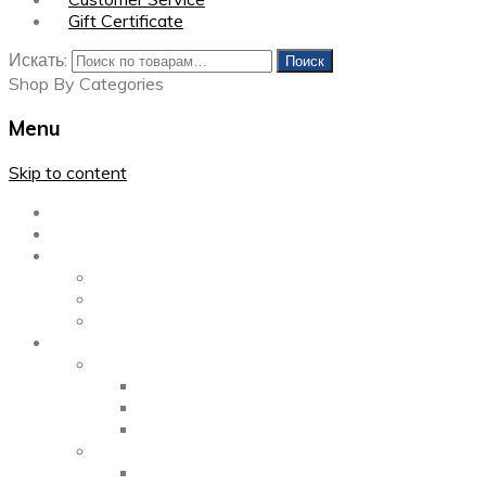
Gift Certificate
Искать:
Поиск
Shop By Categories
Menu
Skip to content
Главная
Каталог
Блог
Left Sidebar
Right Sidebar
Full Width
Media
Gallery
2 Columns
3 Columns
4 Columns
Portfolio
2 Columns