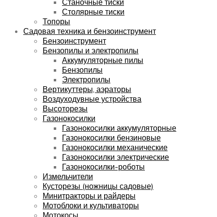
Станочные тиски
Столярные тиски
Топоры
Садовая техника и бензоинструмент
Бензоинструмент
Бензопилы и электропилы
Аккумуляторные пилы
Бензопилы
Электропилы
Вертикуттеры, аэраторы
Воздуходувные устройства
Высоторезы
Газонокосилки
Газонокосилки аккумуляторные
Газонокосилки бензиновые
Газонокосилки механические
Газонокосилки электрические
Газонокосилки-роботы
Измельчители
Кусторезы (ножницы садовые)
Минитракторы и райдеры
Мотоблоки и культиваторы
Мотокосы