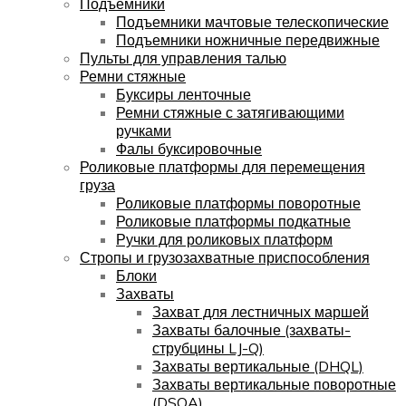
Подъемники
Подъемники мачтовые телескопические
Подъемники ножничные передвижные
Пульты для управления талью
Ремни стяжные
Буксиры ленточные
Ремни стяжные с затягивающими
ручками
Фалы буксировочные
Роликовые платформы для перемещения
груза
Роликовые платформы поворотные
Роликовые платформы подкатные
Ручки для роликовых платформ
Стропы и грузозахватные приспособления
Блоки
Захваты
Захват для лестничных маршей
Захваты балочные (захваты-
струбцины LJ-Q)
Захваты вертикальные (DHQL)
Захваты вертикальные поворотные
(DSQA)