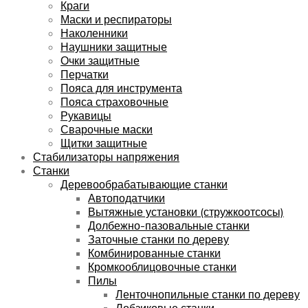
Краги
Маски и респираторы
Наколенники
Наушники защитные
Очки защитные
Перчатки
Пояса для инструмента
Пояса страховочные
Рукавицы
Сварочные маски
Щитки защитные
Стабилизаторы напряжения
Станки
Деревообрабатывающие станки
Автоподатчики
Вытяжные установки (стружкоотсосы)
Долбежно-пазовальные станки
Заточные станки по дереву
Комбинированные станки
Кромкооблицовочные станки
Пилы
Ленточнопильные станки по дереву
Лобзиковые станки