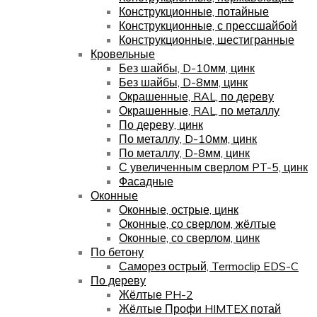
Конструкционные, потайные
Конструкционные, с прессшайбой
Конструкционные, шестигранные
Кровельные
Без шайбы, D-10мм, цинк
Без шайбы, D-8мм, цинк
Окрашенные, RAL, по дереву
Окрашенные, RAL, по металлу
По дереву, цинк
По металлу, D-10мм, цинк
По металлу, D-8мм, цинк
С увеличенным сверлом PT-5, цинк
Фасадные
Оконные
Оконные, острые, цинк
Оконные, со сверлом, жёлтые
Оконные, со сверлом, цинк
По бетону
Саморез острый, Termoclip EDS-C
По дереву
Жёлтые PH-2
Жёлтые Профи HIMTEX потай