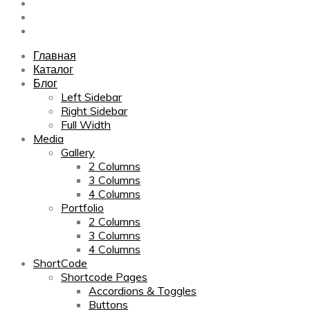
Sitemap
Contact Us
About Us
Главная
Каталог
Блог
Left Sidebar
Right Sidebar
Full Width
Media
Gallery
2 Columns
3 Columns
4 Columns
Portfolio
2 Columns
3 Columns
4 Columns
ShortCode
Shortcode Pages
Accordions & Toggles
Buttons