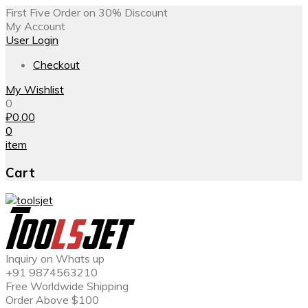
First Five Order on 30% Discount
My Account
User Login
Checkout
My Wishlist
0
₽
0.00
0
item
Cart
Inquiry on Whats up
+91 9874563210
Free Worldwide Shipping
Order Above $100