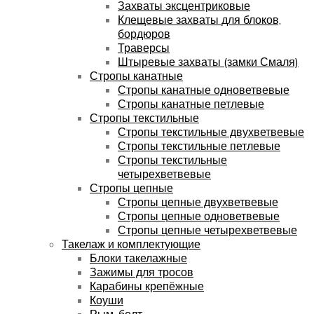
Захваты эксцентриковые
Клещевые захваты для блоков,
бордюров
Траверсы
Штыревые захваты (замки Смаля)
Стропы канатные
Стропы канатные одноветвевые
Стропы канатные петлевые
Стропы текстильные
Стропы текстильные двухветвевые
Стропы текстильные петлевые
Стропы текстильные
четырехветвевые
Стропы цепные
Стропы цепные двухветвевые
Стропы цепные одноветвевые
Стропы цепные четырехветвевые
Такелаж и комплектующие
Блоки такелажные
Зажимы для тросов
Карабины крепёжные
Коуши
Рым-болт