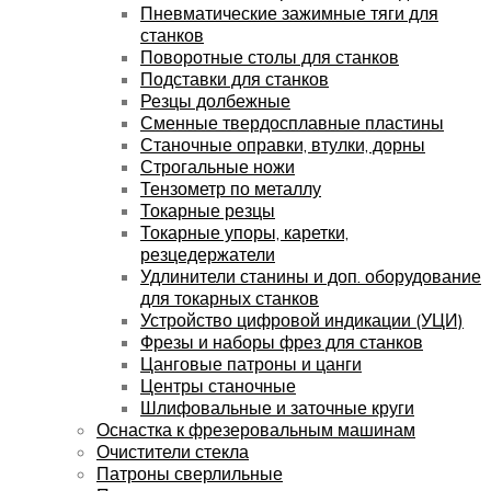
Пневматические зажимные тяги для
станков
Поворотные столы для станков
Подставки для станков
Резцы долбежные
Сменные твердосплавные пластины
Станочные оправки, втулки, дорны
Строгальные ножи
Тензометр по металлу
Токарные резцы
Токарные упоры, каретки,
резцедержатели
Удлинители станины и доп. оборудование
для токарных станков
Устройство цифровой индикации (УЦИ)
Фрезы и наборы фрез для станков
Цанговые патроны и цанги
Центры станочные
Шлифовальные и заточные круги
Оснастка к фрезеровальным машинам
Очистители стекла
Патроны сверлильные