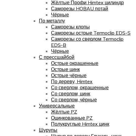
Жёлтые Профи Himtex цилиндр
Саморезы HOBAU потай
Чёрные
По металлу
Саморезы клопы
Саморезы острые Termoclip EDS-S
Саморезы со сверлом Termoclip
EDS-B
Чёрные
С прессшайбой
Острые окрашенные
Острые цинк
Острые чёрные
По дереву, Himtex
Со сверлом, окрашенные
Со сверлом, цинк
Со сверлом, чёрные
Универсальные
Жёлтые PZ
Оцинкованные PZ
Полукруглые Himtex цинк
Шурупы
Шуруп по дереву Глухарь, цинк