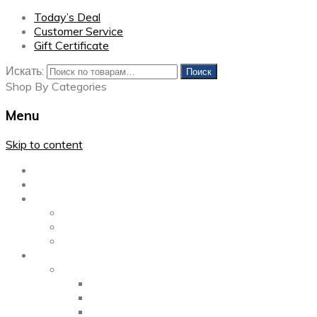
Today’s Deal
Customer Service
Gift Certificate
Искать:
Поиск
Shop By Categories
Menu
Skip to content
Главная
Каталог
Блог
Left Sidebar
Right Sidebar
Full Width
Media
Gallery
2 Columns
3 Columns
4 Columns