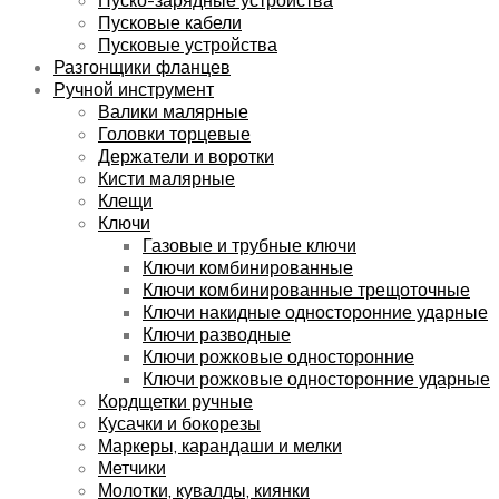
Пусковые кабели
Пусковые устройства
Разгонщики фланцев
Ручной инструмент
Валики малярные
Головки торцевые
Держатели и воротки
Кисти малярные
Клещи
Ключи
Газовые и трубные ключи
Ключи комбинированные
Ключи комбинированные трещоточные
Ключи накидные односторонние ударные
Ключи разводные
Ключи рожковые односторонние
Ключи рожковые односторонние ударные
Кордщетки ручные
Кусачки и бокорезы
Маркеры, карандаши и мелки
Метчики
Молотки, кувалды, киянки