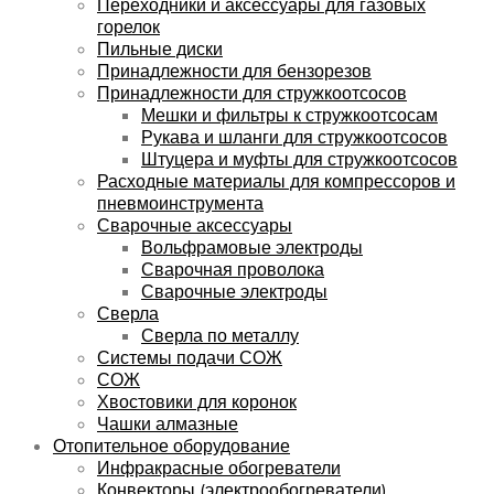
Переходники и аксессуары для газовых
горелок
Пильные диски
Принадлежности для бензорезов
Принадлежности для стружкоотсосов
Мешки и фильтры к стружкоотсосам
Рукава и шланги для стружкоотсосов
Штуцера и муфты для стружкоотсосов
Расходные материалы для компрессоров и
пневмоинструмента
Сварочные аксессуары
Вольфрамовые электроды
Сварочная проволока
Сварочные электроды
Сверла
Сверла по металлу
Системы подачи СОЖ
СОЖ
Хвостовики для коронок
Чашки алмазные
Отопительное оборудование
Инфракрасные обогреватели
Конвекторы (электрообогреватели)