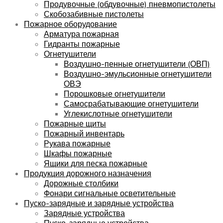
Продувочные (обдувочные) пневмопистолеты
Скобозабивные пистолеты
Пожарное оборудование
Арматура пожарная
Гидранты пожарные
Огнетушители
Воздушно-пенные огнетушители (ОВП)
Воздушно-эмульсионные огнетушители
ОВЭ
Порошковые огнетушители
Самосрабатывающие огнетушители
Углекислотные огнетушители
Пожарные щиты
Пожарный инвентарь
Рукава пожарные
Шкафы пожарные
Ящики для песка пожарные
Продукция дорожного назначения
Дорожные столбики
Фонари сигнальные осветительные
Пуско-зарядные и зарядные устройства
Зарядные устройства
Пуско-зарядные устройства