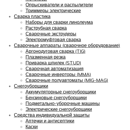
Опрыскиватели и распылители
Триммеры электрические
Сварка пластика
Наборы для сварки линолеума
Раструбная сварка
Сварочные экструдеры
Электромуфтовая сварка
Сварочные аппараты (сварочное оборудование)
Аргонодуговая сварка (TIG)
Плазменная резка
Приварка шпилек (STUD)
Сварочная автоматизация
Сварочные инверторы (MMA)
Сварочные полуавтоматы (MIG-MAG)
Снегоуборщики
Аккумуляторные снегоуборщики
Бензиновые снегоуборщики
Подметально-уборочные машины
Электрические снегоуборщики
Средства индивидуальной защиты
Аптечки и антисептики
Каски