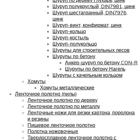
Шуруп полукруглый, DIN7981, цинк
Шуруп шестагранный, DIN7976,
цинк
Шуруп-винт, конфирмат, цинк
Шуруп-кольцо
Шуруп-костыль
Шуруп-полукольцо
Шурупы для строительных лесов
Шурупы по бетону
Анкер-шуруп по бетону CON-R
Шурупы по бетону Нагель
Шурупы с качельным кольцом
Хомуты
Хомуты металлические
Ленточное полотно (пилы)
Ленточное полотно по дереву
Ленточное полотно по металлу
Ленточные ножи для резки картона, поролона
и резины
Пищевое ленточное полотно
Полотна ножовочные
Твердосплавное ленточное полотно с