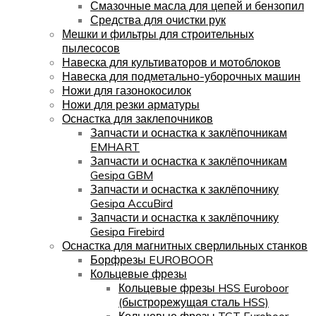
Смазочные масла для цепей и бензопил
Средства для очистки рук
Мешки и фильтры для строительных
пылесосов
Навеска для культиваторов и мотоблоков
Навеска для подметально-уборочных машин
Ножи для газонокосилок
Ножи для резки арматуры
Оснастка для заклепочников
Запчасти и оснастка к заклёпочникам
EMHART
Запчасти и оснастка к заклёпочникам
Gesipa GBM
Запчасти и оснастка к заклёпочнику
Gesipa AccuBird
Запчасти и оснастка к заклёпочнику
Gesipa Firebird
Оснастка для магнитных сверлильных станков
Борфрезы EUROBOOR
Кольцевые фрезы
Кольцевые фрезы HSS Euroboor
(быстрорежущая сталь HSS)
Кольцевые фрезы TCT Euroboor