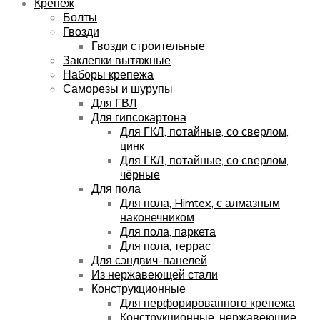
Крепёж
Болты
Гвозди
Гвозди строительные
Заклепки вытяжные
Наборы крепежа
Саморезы и шурупы
Для ГВЛ
Для гипсокартона
Для ГКЛ, потайные, со сверлом,
цинк
Для ГКЛ, потайные, со сверлом,
чёрные
Для пола
Для пола, Himtex, с алмазным
наконечником
Для пола, паркета
Для пола, террас
Для сэндвич-панелей
Из нержавеющей стали
Конструкционные
Для перфорированного крепежа
Конструкционные, нержавеющие