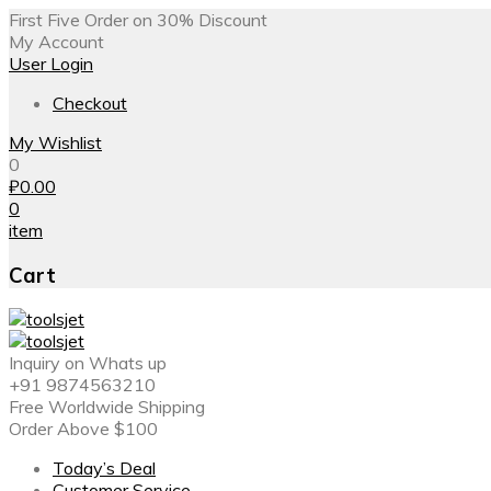
First Five Order on 30% Discount
My Account
User Login
Checkout
My Wishlist
0
₽
0.00
0
item
Cart
Inquiry on Whats up
+91 9874563210
Free Worldwide Shipping
Order Above $100
Today’s Deal
Customer Service