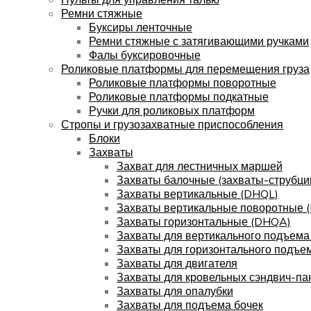
Ремни стяжные
Буксиры ленточные
Ремни стяжные с затягивающими ручками
Фалы буксировочные
Роликовые платформы для перемещения груза
Роликовые платформы поворотные
Роликовые платформы подкатные
Ручки для роликовых платформ
Стропы и грузозахватные приспособления
Блоки
Захваты
Захват для лестничных маршей
Захваты балочные (захваты-струбци
Захваты вертикальные (DHQL)
Захваты вертикальные поворотные 
Захваты горизонтальные (DHQA)
Захваты для вертикального подъема
Захваты для горизонтального подъе
Захваты для двигателя
Захваты для кровельных сэндвич-па
Захваты для опалубки
Захваты для подъема бочек