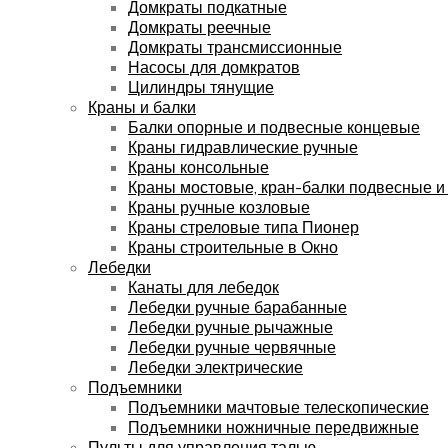
Домкраты подкатные
Домкраты реечные
Домкраты трансмиссионные
Насосы для домкратов
Цилиндры тянущие
Краны и балки
Балки опорные и подвесные концевые
Краны гидравлические ручные
Краны консольные
Краны мостовые, кран-балки подвесные и
Краны ручные козловые
Краны стреловые типа Пионер
Краны строительные в Окно
Лебедки
Канаты для лебедок
Лебедки ручные барабанные
Лебедки ручные рычажные
Лебедки ручные червячные
Лебедки электрические
Подъемники
Подъемники мачтовые телескопические
Подъемники ножничные передвижные
Пульты для управления талью