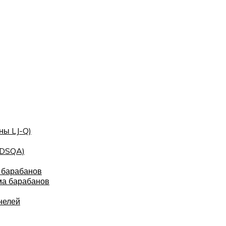
ны LJ-Q)
(DSQA)
 барабанов
ма барабанов
нелей