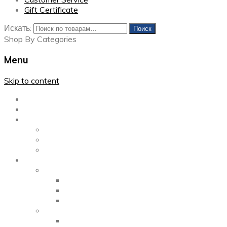
Gift Certificate
Искать:
Поиск
Shop By Categories
Menu
Skip to content
Главная
Каталог
Блог
Left Sidebar
Right Sidebar
Full Width
Media
Gallery
2 Columns
3 Columns
4 Columns
Portfolio
2 Columns