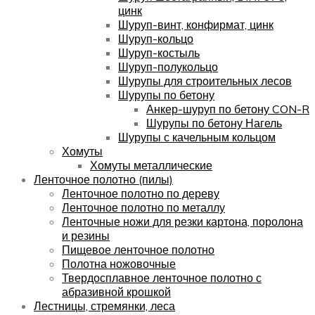
цинк
Шуруп-винт, конфирмат, цинк
Шуруп-кольцо
Шуруп-костыль
Шуруп-полукольцо
Шурупы для строительных лесов
Шурупы по бетону
Анкер-шуруп по бетону CON-R
Шурупы по бетону Нагель
Шурупы с качельным кольцом
Хомуты
Хомуты металлические
Ленточное полотно (пилы)
Ленточное полотно по дереву
Ленточное полотно по металлу
Ленточные ножи для резки картона, поролона
и резины
Пищевое ленточное полотно
Полотна ножовочные
Твердосплавное ленточное полотно с
абразивной крошкой
Лестницы, стремянки, леса