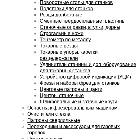
Поворотные столы для станков
Подставки для станков
Резцы долбежные
Сменные твердосплавные пластины
Станочные оправки, втулки, дорны
Строгальные ножи
Тензометр по металлу
Токарные резцы
Токарные упоры, каретки,
резцедержатели
Удлинители станины и доп. оборудование
для токарных станков
Устройство цифровой индикации (УЦИ)
Фрезы и наборы фрез для станков
Цанговые патроны и цанги
Центры станочные
Шлифовальные и заточные круги
Оснастка к фрезеровальным машинам
Очистители стекла
Патроны сверлильные
Переходники и аксессуары для газовых
горелок
Пильные диски