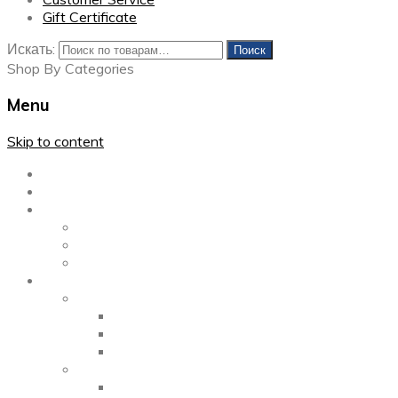
Gift Certificate
Искать:
Поиск
Shop By Categories
Menu
Skip to content
Главная
Каталог
Блог
Left Sidebar
Right Sidebar
Full Width
Media
Gallery
2 Columns
3 Columns
4 Columns
Portfolio
2 Columns