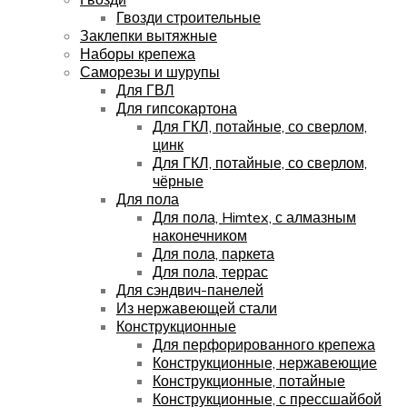
Гвозди строительные
Заклепки вытяжные
Наборы крепежа
Саморезы и шурупы
Для ГВЛ
Для гипсокартона
Для ГКЛ, потайные, со сверлом,
цинк
Для ГКЛ, потайные, со сверлом,
чёрные
Для пола
Для пола, Himtex, с алмазным
наконечником
Для пола, паркета
Для пола, террас
Для сэндвич-панелей
Из нержавеющей стали
Конструкционные
Для перфорированного крепежа
Конструкционные, нержавеющие
Конструкционные, потайные
Конструкционные, с прессшайбой