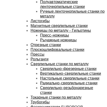
Полуавтоматические
ленточнопильные станки
Ручные ленточнопильные станки по
металлу
Листогибы
Магнитные сверлильные станки
Ножницы по металлу - Гильотины
Пресс-ножницы
Рычажные ножницы
Отрезные станки
Плоскошлифовальные станки
Прессы
Рольганги
Сверлильные станки по металлу
Cверлильно-фрезерные станки
Вертикально-сверлильные станки
Настольные сверлильные станки
Радиально-сверлильные станки
Сверлильно-резьбонарезные
станки
Токарные станки по металлу
Трубогибы
Фаскосниматели EUROBOOR