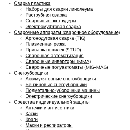
Сварка пластика
Наборы для сварки линолеума
Раструбная сварка
Сварочные экструдеры
Электромуфтовая сварка
Сварочные аппараты (сварочное оборудование)
Аргонодуговая сварка (TIG)
Плазменная резка
Приварка шпилек (STUD)
Сварочная автоматизация
Сварочные инверторы (MMA)
Сварочные полуавтоматы (MIG-MAG)
Снегоуборщики
Аккумуляторные снегоуборщики
Бензиновые снегоуборщики
Подметально-уборочные машины
Электрические снегоуборщики
Средства индивидуальной защиты
Аптечки и антисептики
Каски
Краги
Маски и респираторы