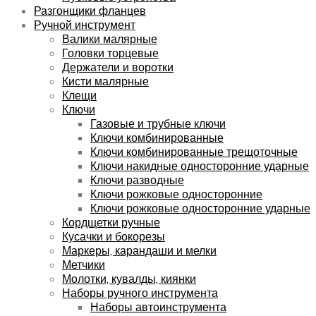
Разгонщики фланцев
Ручной инструмент
Валики малярные
Головки торцевые
Держатели и воротки
Кисти малярные
Клещи
Ключи
Газовые и трубные ключи
Ключи комбинированные
Ключи комбинированные трещоточные
Ключи накидные односторонние ударные
Ключи разводные
Ключи рожковые односторонние
Ключи рожковые односторонние ударные
Кордщетки ручные
Кусачки и бокорезы
Маркеры, карандаши и мелки
Метчики
Молотки, кувалды, киянки
Наборы ручного инструмента
Наборы автоинструмента