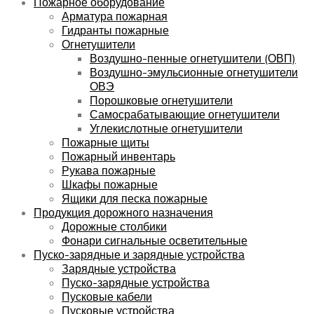
Пожарное оборудование
Арматура пожарная
Гидранты пожарные
Огнетушители
Воздушно-пенные огнетушители (ОВП)
Воздушно-эмульсионные огнетушители
ОВЭ
Порошковые огнетушители
Самосрабатывающие огнетушители
Углекислотные огнетушители
Пожарные щиты
Пожарный инвентарь
Рукава пожарные
Шкафы пожарные
Ящики для песка пожарные
Продукция дорожного назначения
Дорожные столбики
Фонари сигнальные осветительные
Пуско-зарядные и зарядные устройства
Зарядные устройства
Пуско-зарядные устройства
Пусковые кабели
Пусковые устройства