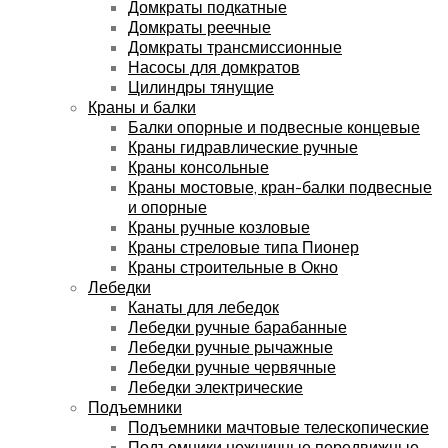
Домкраты подкатные
Домкраты реечные
Домкраты трансмиссионные
Насосы для домкратов
Цилиндры тянущие
Краны и балки
Балки опорные и подвесные концевые
Краны гидравлические ручные
Краны консольные
Краны мостовые, кран-балки подвесные
и опорные
Краны ручные козловые
Краны стреловые типа Пионер
Краны строительные в Окно
Лебедки
Канаты для лебедок
Лебедки ручные барабанные
Лебедки ручные рычажные
Лебедки ручные червячные
Лебедки электрические
Подъемники
Подъемники мачтовые телескопические
Подъемники ножничные передвижные