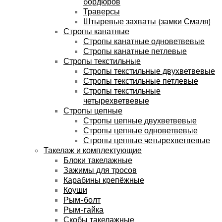
бордюров
Траверсы
Штыревые захваты (замки Смаля)
Стропы канатные
Стропы канатные одноветвевые
Стропы канатные петлевые
Стропы текстильные
Стропы текстильные двухветвевые
Стропы текстильные петлевые
Стропы текстильные
четырехветвевые
Стропы цепные
Стропы цепные двухветвевые
Стропы цепные одноветвевые
Стропы цепные четырехветвевые
Такелаж и комплектующие
Блоки такелажные
Зажимы для тросов
Карабины крепёжные
Коуши
Рым-болт
Рым-гайка
Скобы такелажные