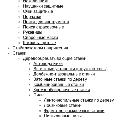
Наколенники
Наушники защитные
Очки защитные
Перчатки
Пояса для инструмента
Пояса страховочные
Рукавицы
Сварочные маски
Щитки защитные
Стабилизаторы напряжения
Станки
Деревообрабатывающие станки
Автоподатчики
Вытяжные установки (стружкоотсосы)
Долбежно-пазовальные станки
Заточные станки по дереву
Комбинированные станки
Кромкооблицовочные станки
Пилы
Ленточнопильные станки по дереву
Лобзиковые станки
Форматно-раскроечные станки
Циркулярные пилы