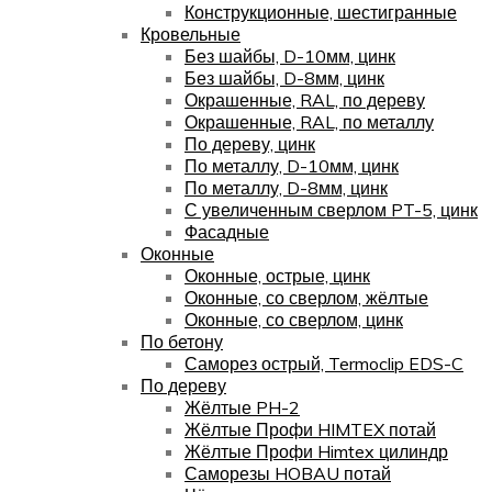
Конструкционные, шестигранные
Кровельные
Без шайбы, D-10мм, цинк
Без шайбы, D-8мм, цинк
Окрашенные, RAL, по дереву
Окрашенные, RAL, по металлу
По дереву, цинк
По металлу, D-10мм, цинк
По металлу, D-8мм, цинк
С увеличенным сверлом PT-5, цинк
Фасадные
Оконные
Оконные, острые, цинк
Оконные, со сверлом, жёлтые
Оконные, со сверлом, цинк
По бетону
Саморез острый, Termoclip EDS-C
По дереву
Жёлтые PH-2
Жёлтые Профи HIMTEX потай
Жёлтые Профи Himtex цилиндр
Саморезы HOBAU потай