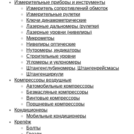
Измерительные приборы и инструменты
Измеритель сопротивлений обмоток
Измерительные рулетки
Ключи динамометрические
Лазерные дальномеры (рулетки)
Лазерные уровни (нивелиры)
Микрометры
Нивелиры оптические
Нутромеры, индикаторы
Строительные уровни
Угломеры и уклономеры
Штангенглубиномеры, Штангенрейсмасы
Штангенциркули
Компрессоры воздушные
Автомобильные компрессоры
Безмасляные компрессоры
Винтовые компрессоры
Поршневые компрессоры
Кондиционеры
Мобильные кондиционеры
Крепёж
Болты
Гвозди