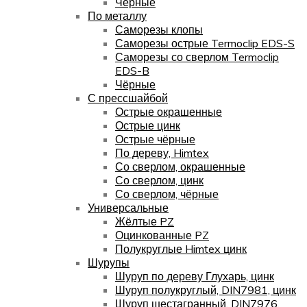
Чёрные
По металлу
Саморезы клопы
Саморезы острые Termoclip EDS-S
Саморезы со сверлом Termoclip
EDS-B
Чёрные
С прессшайбой
Острые окрашенные
Острые цинк
Острые чёрные
По дереву, Himtex
Со сверлом, окрашенные
Со сверлом, цинк
Со сверлом, чёрные
Универсальные
Жёлтые PZ
Оцинкованные PZ
Полукруглые Himtex цинк
Шурупы
Шуруп по дереву Глухарь, цинк
Шуруп полукруглый, DIN7981, цинк
Шуруп шестагранный, DIN7976,