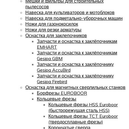
Мешки и фильтры для строительных
пылесосов
Навеска для культиваторов и мотоблоков
Навеска для подметально-уборочных машин
Ножи для газонокосилок
Ножи для резки арматуры
Оснастка для заклепочников
Запчасти и оснастка к заклёпочникам
EMHART
Запчасти и оснастка к заклёпочникам
Gesipa GBM
Запчасти и оснастка к заклёпочнику
Gesipa AccuBird
Запчасти и оснастка к заклёпочнику
Gesipa Firebird
Оснастка для магнитных сверлильных станков
Борфрезы EUROBOOR
Кольцевые фрезы
Кольцевые фрезы HSS Euroboor
(быстрорежущая сталь HSS)
Кольцевые фрезы TCT Euroboor
(твердосплавные фрезы)
Корончатые сверла