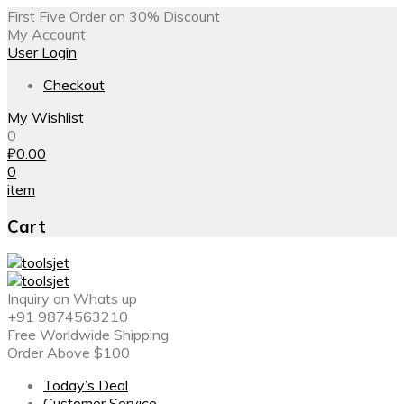
First Five Order on 30% Discount
My Account
User Login
Checkout
My Wishlist
0
₽
0.00
0
item
Cart
Inquiry on Whats up
+91 9874563210
Free Worldwide Shipping
Order Above $100
Today’s Deal
Customer Service