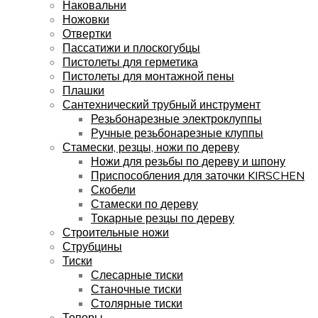
Наковальни
Ножовки
Отвертки
Пассатижи и плоскогубцы
Пистолеты для герметика
Пистолеты для монтажной пены
Плашки
Сантехнический трубный инструмент
Резьбонарезные электроклуппы
Ручные резьбонарезные клуппы
Стамески, резцы, ножи по дереву
Ножи для резьбы по дереву и шпону
Приспособления для заточки KIRSCHEN
Скобели
Стамески по дереву
Токарные резцы по дереву
Строительные ножи
Струбцины
Тиски
Слесарные тиски
Станочные тиски
Столярные тиски
Топоры