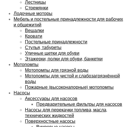
Лестницы
Стремянки
Лодочные моторы
Мебель и постельные принадлежности для рабочих
и общежитий
Вешалки
Кровати
Постельные принадлежности
Стулья, табуреты
Уличные щетки для обуви
Этажерки, полки для обуви, банкетки
Мотопомпы
Мотопомпы для грязной воды
Мотопомпы для чистой и слабозагрязнённой
воды
Пожарные (высоконапорные) мотопомпы
Насосы
Аксессуары для насосов
Предварительные фильтры для насосов
Насосы для перекачки топлива, масла,
технических жидкостей
Поверхностные насосы
Вихревые насосы