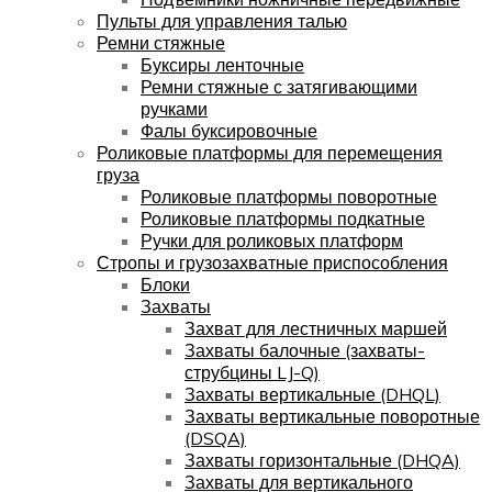
Пульты для управления талью
Ремни стяжные
Буксиры ленточные
Ремни стяжные с затягивающими
ручками
Фалы буксировочные
Роликовые платформы для перемещения
груза
Роликовые платформы поворотные
Роликовые платформы подкатные
Ручки для роликовых платформ
Стропы и грузозахватные приспособления
Блоки
Захваты
Захват для лестничных маршей
Захваты балочные (захваты-
струбцины LJ-Q)
Захваты вертикальные (DHQL)
Захваты вертикальные поворотные
(DSQA)
Захваты горизонтальные (DHQA)
Захваты для вертикального