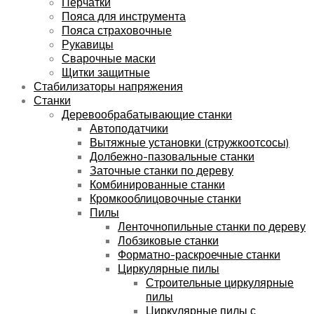
Перчатки
Пояса для инструмента
Пояса страховочные
Рукавицы
Сварочные маски
Щитки защитные
Стабилизаторы напряжения
Станки
Деревообрабатывающие станки
Автоподатчики
Вытяжные установки (стружкоотсосы)
Долбежно-пазовальные станки
Заточные станки по дереву
Комбинированные станки
Кромкооблицовочные станки
Пилы
Ленточнопильные станки по дереву
Лобзиковые станки
Форматно-раскроечные станки
Циркулярные пилы
Строительные циркулярные
пилы
Циркулярные пилы с