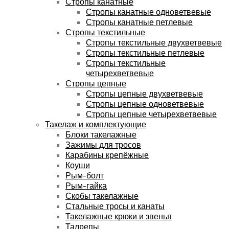
Стропы канатные
Стропы канатные одноветвевые
Стропы канатные петлевые
Стропы текстильные
Стропы текстильные двухветвевые
Стропы текстильные петлевые
Стропы текстильные
четырехветвевые
Стропы цепные
Стропы цепные двухветвевые
Стропы цепные одноветвевые
Стропы цепные четырехветвевые
Такелаж и комплектующие
Блоки такелажные
Зажимы для тросов
Карабины крепёжные
Коуши
Рым-болт
Рым-гайка
Скобы такелажные
Стальные тросы и канаты
Такелажные крюки и звенья
Талрепы