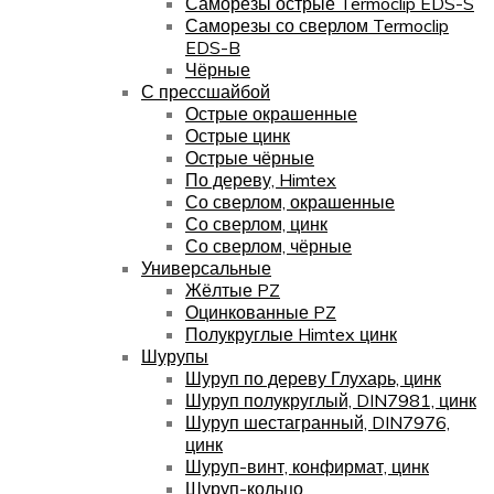
Саморезы острые Termoclip EDS-S
Саморезы со сверлом Termoclip
EDS-B
Чёрные
С прессшайбой
Острые окрашенные
Острые цинк
Острые чёрные
По дереву, Himtex
Со сверлом, окрашенные
Со сверлом, цинк
Со сверлом, чёрные
Универсальные
Жёлтые PZ
Оцинкованные PZ
Полукруглые Himtex цинк
Шурупы
Шуруп по дереву Глухарь, цинк
Шуруп полукруглый, DIN7981, цинк
Шуруп шестагранный, DIN7976,
цинк
Шуруп-винт, конфирмат, цинк
Шуруп-кольцо