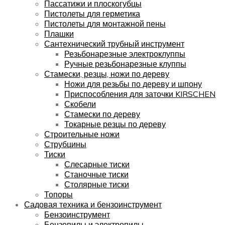
Пассатижи и плоскогубцы
Пистолеты для герметика
Пистолеты для монтажной пены
Плашки
Сантехнический трубный инструмент
Резьбонарезные электроклуппы
Ручные резьбонарезные клуппы
Стамески, резцы, ножи по дереву
Ножи для резьбы по дереву и шпону
Приспособления для заточки KIRSCHEN
Скобели
Стамески по дереву
Токарные резцы по дереву
Строительные ножи
Струбцины
Тиски
Слесарные тиски
Станочные тиски
Столярные тиски
Топоры
Садовая техника и бензоинструмент
Бензоинструмент
Бензопилы и электропилы