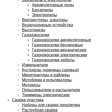
Аккумуляторные пилы
Бензопилы
Электропилы
Вертикуттеры, аэраторы
Воздуходувные устройства
Высоторезы
Газонокосилки
Газонокосилки аккумуляторные
Газонокосилки бензиновые
Газонокосилки механические
Газонокосилки электрические
Газонокосилки-роботы
Измельчители
Кусторезы (ножницы садовые)
Минитракторы и райдеры
Мотоблоки и культиваторы
Мотокосы
Опрыскиватели и распылители
Триммеры электрические
Сварка пластика
Наборы для сварки линолеума
Раструбная сварка