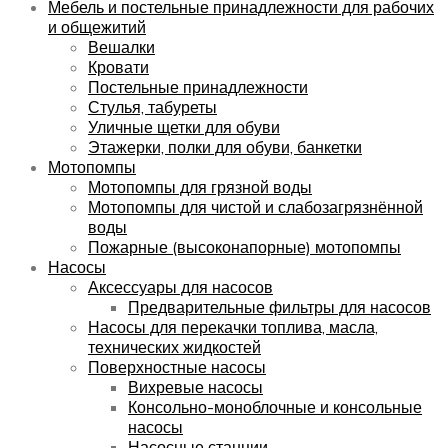
Мебель и постельные принадлежности для рабочих
и общежитий
Вешалки
Кровати
Постельные принадлежности
Стулья, табуреты
Уличные щетки для обуви
Этажерки, полки для обуви, банкетки
Мотопомпы
Мотопомпы для грязной воды
Мотопомпы для чистой и слабозагрязнённой
воды
Пожарные (высоконапорные) мотопомпы
Насосы
Аксессуары для насосов
Предварительные фильтры для насосов
Насосы для перекачки топлива, масла,
технических жидкостей
Поверхностные насосы
Вихревые насосы
Консольно-моноблочные и консольные
насосы
Насосные станции