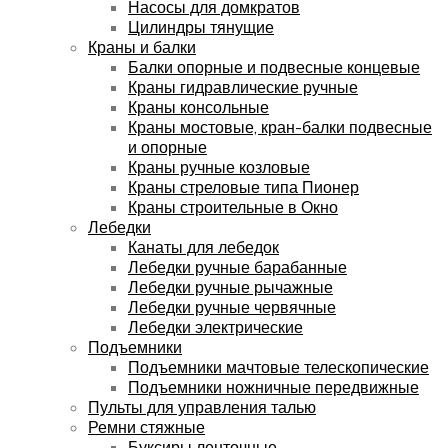
Насосы для домкратов
Цилиндры тянущие
Краны и балки
Балки опорные и подвесные концевые
Краны гидравлические ручные
Краны консольные
Краны мостовые, кран-балки подвесные
и опорные
Краны ручные козловые
Краны стреловые типа Пионер
Краны строительные в Окно
Лебедки
Канаты для лебедок
Лебедки ручные барабанные
Лебедки ручные рычажные
Лебедки ручные червячные
Лебедки электрические
Подъемники
Подъемники мачтовые телескопические
Подъемники ножничные передвижные
Пульты для управления талью
Ремни стяжные
Буксиры ленточные