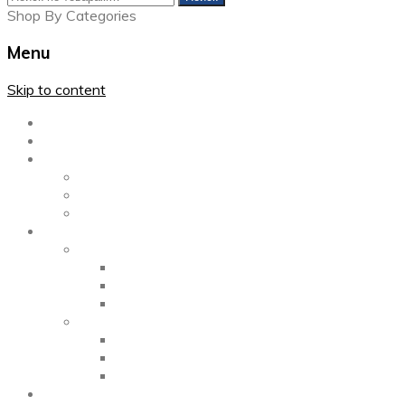
Shop By Categories
Menu
Skip to content
Главная
Каталог
Блог
Left Sidebar
Right Sidebar
Full Width
Media
Gallery
2 Columns
3 Columns
4 Columns
Portfolio
2 Columns
3 Columns
4 Columns
ShortCode