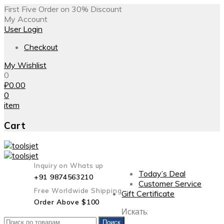
First Five Order on 30% Discount
My Account
User Login
Checkout
My Wishlist
0
₽
0.00
0
item
Cart
Inquiry on Whats up
Today’s Deal
+91 9874563210
Customer Service
Free Worldwide Shipping
Gift Certificate
Order Above $100
Искать:
Поиск