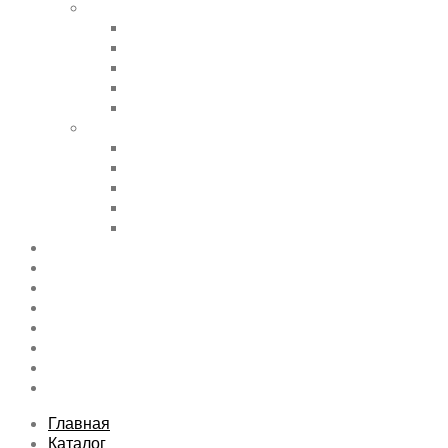
Shortcode Pages
Accordions & Toggles
Buttons
Divider
Progress Bar & Pie Chart
Lists
Shortcode Pages
Services
Tabs
Map & Contact
Message Boxes
Pricing table
Features
Top rated product
Product Category
FAQs Page
Typography
Sitemap
Contact Us
About Us
Главная
Каталог