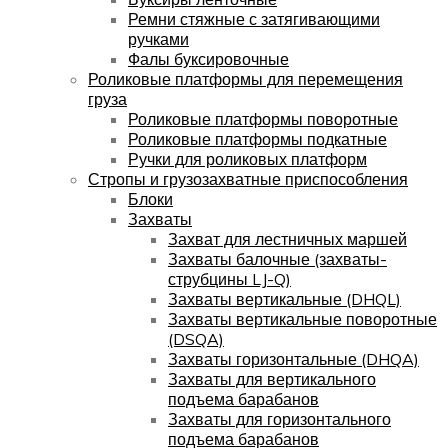
Ремни стяжные с затягивающими
ручками
Фалы буксировочные
Роликовые платформы для перемещения
груза
Роликовые платформы поворотные
Роликовые платформы подкатные
Ручки для роликовых платформ
Стропы и грузозахватные приспособления
Блоки
Захваты
Захват для лестничных маршей
Захваты балочные (захваты-
струбцины LJ-Q)
Захваты вертикальные (DHQL)
Захваты вертикальные поворотные
(DSQA)
Захваты горизонтальные (DHQA)
Захваты для вертикального
подъема барабанов
Захваты для горизонтального
подъема барабанов