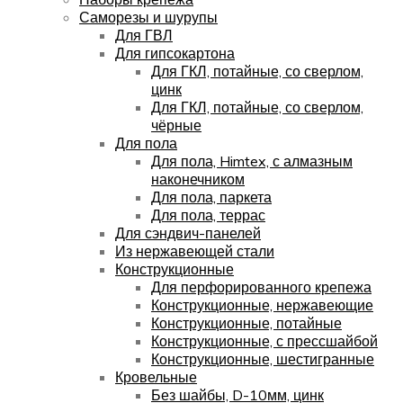
Саморезы и шурупы
Для ГВЛ
Для гипсокартона
Для ГКЛ, потайные, со сверлом,
цинк
Для ГКЛ, потайные, со сверлом,
чёрные
Для пола
Для пола, Himtex, с алмазным
наконечником
Для пола, паркета
Для пола, террас
Для сэндвич-панелей
Из нержавеющей стали
Конструкционные
Для перфорированного крепежа
Конструкционные, нержавеющие
Конструкционные, потайные
Конструкционные, с прессшайбой
Конструкционные, шестигранные
Кровельные
Без шайбы, D-10мм, цинк