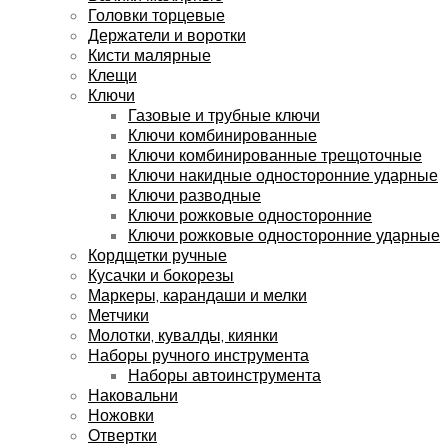
Головки торцевые
Держатели и воротки
Кисти малярные
Клещи
Ключи
Газовые и трубные ключи
Ключи комбинированные
Ключи комбинированные трещоточные
Ключи накидные односторонние ударные
Ключи разводные
Ключи рожковые односторонние
Ключи рожковые односторонние ударные
Кордщетки ручные
Кусачки и бокорезы
Маркеры, карандаши и мелки
Метчики
Молотки, кувалды, киянки
Наборы ручного инструмента
Наборы автоинструмента
Наковальни
Ножовки
Отвертки