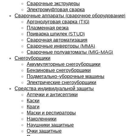
Сварочные экструдеры
Электромуфтовая сварка
Сварочные аппараты (сварочное оборудование)
Аргонодуговая сварка (TIG)
Плазменная резка
Приварка шпилек (STUD)
Сварочная автоматизация
Сварочные инверторы (MMA)
Сварочные полуавтоматы (MIG-MAG)
Снегоуборщики
Аккумуляторные снегоуборщики
Бензиновые снегоуборщики
Подметально-уборочные машины
Электрические снегоуборщики
Средства индивидуальной защиты
Аптечки и антисептики
Каски
Краги
Маски и респираторы
Наколенники
Наушники защитные
Очки защитные