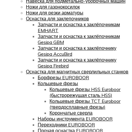
Навеска для подметально-уборочных машин
Ножи для газонокосилок
Ножи для резки арматуры
Оснастка для заклепочников
Запчасти и оснастка к заклёпочникам
EMHART
Запчасти и оснастка к заклёпочникам
Gesipa GBM
Запчасти и оснастка к заклёпочнику
Gesipa AccuBird
Запчасти и оснастка к заклёпочнику
Gesipa Firebird
Оснастка для магнитных сверлильных станков
Борфрезы EUROBOOR
Кольцевые фрезы
Кольцевые фрезы HSS Euroboor
(быстрорежущая сталь HSS)
Кольцевые фрезы TCT Euroboor
(твердосплавные фрезы)
Корончатые сверла
Наборы инструмента EUROBOOR
Переходники EUROBOOR
Прочая оснастка EUROBOOR