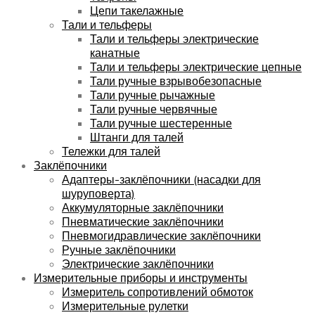
Цепи такелажные
Тали и тельферы
Тали и тельферы электрические
канатные
Тали и тельферы электрические цепные
Тали ручные взрывобезопасные
Тали ручные рычажные
Тали ручные червячные
Тали ручные шестеренные
Штанги для талей
Тележки для талей
Заклёпочники
Адаптеры-заклёпочники (насадки для
шуруповерта)
Аккумуляторные заклёпочники
Пневматические заклёпочники
Пневмогидравлические заклёпочники
Ручные заклёпочники
Электрические заклёпочники
Измерительные приборы и инструменты
Измеритель сопротивлений обмоток
Измерительные рулетки