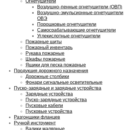
Огнетушители
Воздушно-пенные огнетушители (ОВП)
Воздушно-эмульсионные огнетушители
ОВЭ
Порошковые огнетушители
Самосрабатывающие огнетушители
Углекислотные огнетушители
Пожарные щиты
Пожарный инвентарь
Рукава пожарные
Шкафы пожарные
Ящики для песка пожарные
Продукция дорожного назначения
Дорожные столбики
Фонари сигнальные осветительные
Пуско-зарядные и зарядные устройства
Зарядные устройства
Пуско-зарядные устройства
Пусковые кабели
Пусковые устройства
Разгонщики фланцев
Ручной инструмент
Валики малярные