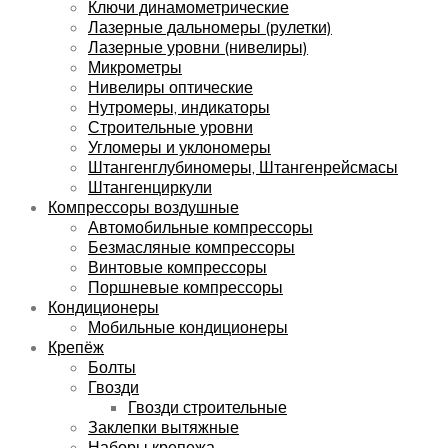
Ключи динамометрические
Лазерные дальномеры (рулетки)
Лазерные уровни (нивелиры)
Микрометры
Нивелиры оптические
Нутромеры, индикаторы
Строительные уровни
Угломеры и уклономеры
Штангенглубиномеры, Штангенрейсмасы
Штангенциркули
Компрессоры воздушные
Автомобильные компрессоры
Безмасляные компрессоры
Винтовые компрессоры
Поршневые компрессоры
Кондиционеры
Мобильные кондиционеры
Крепёж
Болты
Гвозди
Гвозди строительные
Заклепки вытяжные
Наборы крепежа