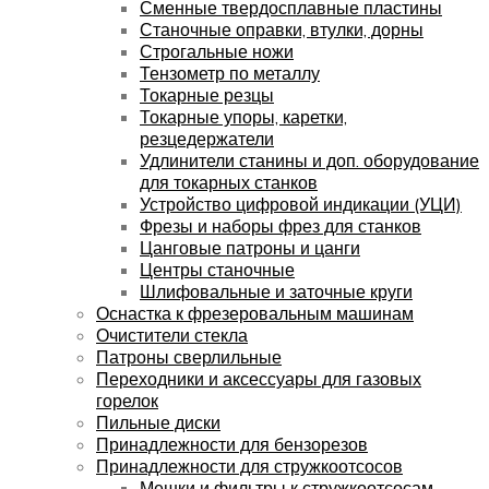
Сменные твердосплавные пластины
Станочные оправки, втулки, дорны
Строгальные ножи
Тензометр по металлу
Токарные резцы
Токарные упоры, каретки,
резцедержатели
Удлинители станины и доп. оборудование
для токарных станков
Устройство цифровой индикации (УЦИ)
Фрезы и наборы фрез для станков
Цанговые патроны и цанги
Центры станочные
Шлифовальные и заточные круги
Оснастка к фрезеровальным машинам
Очистители стекла
Патроны сверлильные
Переходники и аксессуары для газовых
горелок
Пильные диски
Принадлежности для бензорезов
Принадлежности для стружкоотсосов
Мешки и фильтры к стружкоотсосам