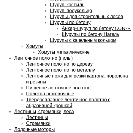
Шуруп-костыль
Шуруп-полукольцо
Шурупы для строительных лесов
Шурупы по бетону
Анкер-шуруп по бетону CON-R
Шурупы по бетону Нагель
Шурупы с качельным кольцом
Хомуты
Хомуты металлические
Ленточное полотно (пилы)
Ленточное полотно по дереву
Ленточное полотно по металлу
Ленточные ножи для резки картона, поролона
и резины
Пищевое ленточное полотно
Полотна ножовочные
Твердосплавное ленточное полотно с
абразивной крошкой
Лестницы, стремянки, леса
Лестницы
Стремянки
Лодочные моторы