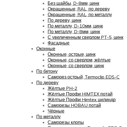
Без шайбы, D-8мм, цинк
Окрашенные, RAL, по дереву
Окрашенные, RAL, по металлу
По дереву, цинк
По металлу, D-10мм, цинк
По металлу, D-8мм, цинк
С увеличенным сверлом PT-5, цинк
Фасадные
Оконные
Оконные, острые, цинк
Оконные, со сверлом, жёлтые
Оконные, со сверлом, цинк
По бетону
Саморез острый, Termoclip EDS-C
По дереву
Жёлтые PH-2
Жёлтые Профи HIMTEX потай
Жёлтые Профи Himtex цилиндр
Саморезы HOBAU потай
Чёрные
По металлу
Саморезы клопы