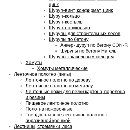
цинк
Шуруп-винт, конфирмат, цинк
Шуруп-кольцо
Шуруп-костыль
Шуруп-полукольцо
Шурупы для строительных лесов
Шурупы по бетону
Анкер-шуруп по бетону CON-R
Шурупы по бетону Нагель
Шурупы с качельным кольцом
Хомуты
Хомуты металлические
Ленточное полотно (пилы)
Ленточное полотно по дереву
Ленточное полотно по металлу
Ленточные ножи для резки картона, поролона
и резины
Пищевое ленточное полотно
Полотна ножовочные
Твердосплавное ленточное полотно с
абразивной крошкой
Лестницы, стремянки, леса