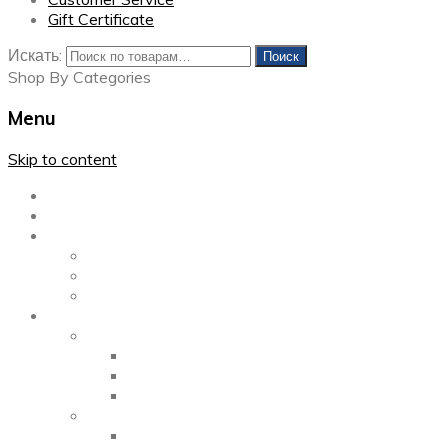
Gift Certificate
Искать:
Поиск
Shop By Categories
Menu
Skip to content
Главная
Каталог
Блог
Left Sidebar
Right Sidebar
Full Width
Media
Gallery
2 Columns
3 Columns
4 Columns
Portfolio
2 Columns