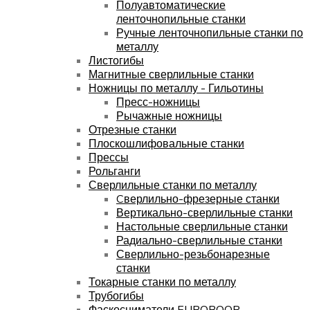
Полуавтоматические
ленточнопильные станки
Ручные ленточнопильные станки по
металлу
Листогибы
Магнитные сверлильные станки
Ножницы по металлу - Гильотины
Пресс-ножницы
Рычажные ножницы
Отрезные станки
Плоскошлифовальные станки
Прессы
Рольганги
Сверлильные станки по металлу
Cверлильно-фрезерные станки
Вертикально-сверлильные станки
Настольные сверлильные станки
Радиально-сверлильные станки
Сверлильно-резьбонарезные
станки
Токарные станки по металлу
Трубогибы
Фаскосниматели EUROBOOR