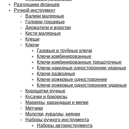
Разгонщики фланцев
Ручной инструмент
Валики малярные
Головки торцевые
Держатели и воротки
Кисти малярные
Клещи
Ключи
Газовые и трубные ключи
Ключи комбинированные
Ключи комбинированные трещоточные
Ключи накидные односторонние ударные
Ключи разводные
Ключи рожковые односторонние
Ключи рожковые односторонние ударные
Кордщетки ручные
Кусачки и бокорезы
Маркеры, карандаши и мелки
Метчики
Молотки, кувалды, киянки
Наборы ручного инструмента
Наборы автоинструмента