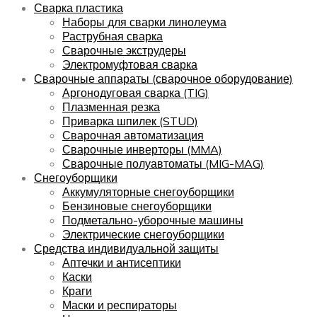
Сварка пластика
Наборы для сварки линолеума
Раструбная сварка
Сварочные экструдеры
Электромуфтовая сварка
Сварочные аппараты (сварочное оборудование)
Аргонодуговая сварка (TIG)
Плазменная резка
Приварка шпилек (STUD)
Сварочная автоматизация
Сварочные инверторы (MMA)
Сварочные полуавтоматы (MIG-MAG)
Снегоуборщики
Аккумуляторные снегоуборщики
Бензиновые снегоуборщики
Подметально-уборочные машины
Электрические снегоуборщики
Средства индивидуальной защиты
Аптечки и антисептики
Каски
Краги
Маски и респираторы