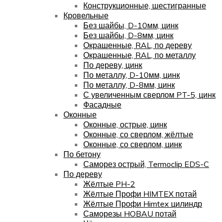
Конструкционные, шестигранные
Кровельные
Без шайбы, D-10мм, цинк
Без шайбы, D-8мм, цинк
Окрашенные, RAL, по дереву
Окрашенные, RAL, по металлу
По дереву, цинк
По металлу, D-10мм, цинк
По металлу, D-8мм, цинк
С увеличенным сверлом PT-5, цинк
Фасадные
Оконные
Оконные, острые, цинк
Оконные, со сверлом, жёлтые
Оконные, со сверлом, цинк
По бетону
Саморез острый, Termoclip EDS-C
По дереву
Жёлтые PH-2
Жёлтые Профи HIMTEX потай
Жёлтые Профи Himtex цилиндр
Саморезы HOBAU потай