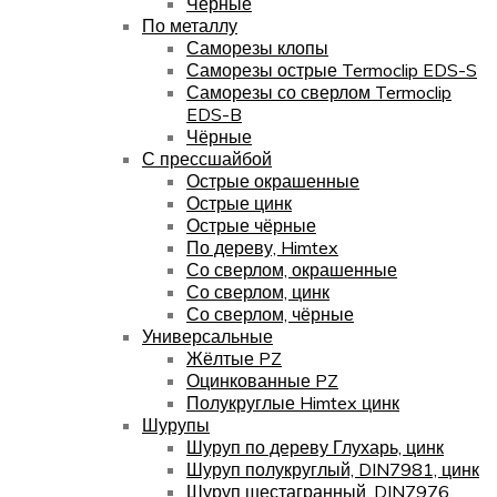
Чёрные
По металлу
Саморезы клопы
Саморезы острые Termoclip EDS-S
Саморезы со сверлом Termoclip
EDS-B
Чёрные
С прессшайбой
Острые окрашенные
Острые цинк
Острые чёрные
По дереву, Himtex
Со сверлом, окрашенные
Со сверлом, цинк
Со сверлом, чёрные
Универсальные
Жёлтые PZ
Оцинкованные PZ
Полукруглые Himtex цинк
Шурупы
Шуруп по дереву Глухарь, цинк
Шуруп полукруглый, DIN7981, цинк
Шуруп шестагранный, DIN7976,