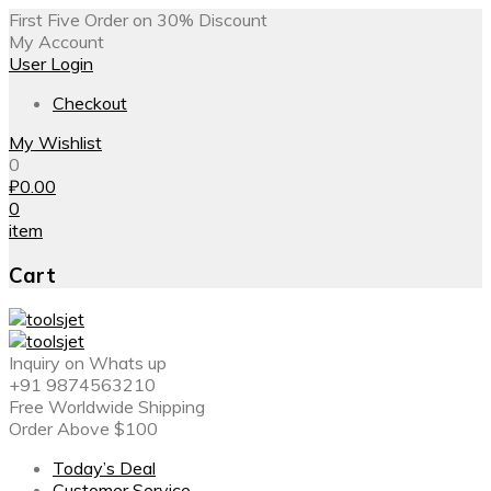
First Five Order on 30% Discount
My Account
User Login
Checkout
My Wishlist
0
₽
0.00
0
item
Cart
Inquiry on Whats up
+91 9874563210
Free Worldwide Shipping
Order Above $100
Today’s Deal
Customer Service