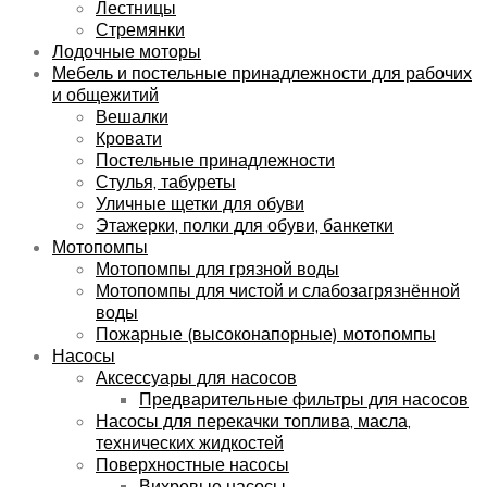
Лестницы
Стремянки
Лодочные моторы
Мебель и постельные принадлежности для рабочих
и общежитий
Вешалки
Кровати
Постельные принадлежности
Стулья, табуреты
Уличные щетки для обуви
Этажерки, полки для обуви, банкетки
Мотопомпы
Мотопомпы для грязной воды
Мотопомпы для чистой и слабозагрязнённой
воды
Пожарные (высоконапорные) мотопомпы
Насосы
Аксессуары для насосов
Предварительные фильтры для насосов
Насосы для перекачки топлива, масла,
технических жидкостей
Поверхностные насосы
Вихревые насосы