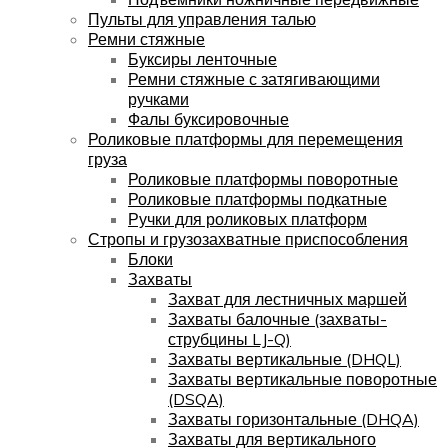
Пульты для управления талью
Ремни стяжные
Буксиры ленточные
Ремни стяжные с затягивающими
ручками
Фалы буксировочные
Роликовые платформы для перемещения
груза
Роликовые платформы поворотные
Роликовые платформы подкатные
Ручки для роликовых платформ
Стропы и грузозахватные приспособления
Блоки
Захваты
Захват для лестничных маршей
Захваты балочные (захваты-
струбцины LJ-Q)
Захваты вертикальные (DHQL)
Захваты вертикальные поворотные
(DSQA)
Захваты горизонтальные (DHQA)
Захваты для вертикального