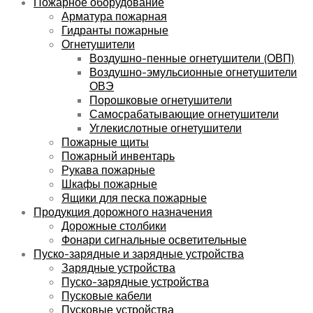
Пожарное оборудование
Арматура пожарная
Гидранты пожарные
Огнетушители
Воздушно-пенные огнетушители (ОВП)
Воздушно-эмульсионные огнетушители
ОВЭ
Порошковые огнетушители
Самосрабатывающие огнетушители
Углекислотные огнетушители
Пожарные щиты
Пожарный инвентарь
Рукава пожарные
Шкафы пожарные
Ящики для песка пожарные
Продукция дорожного назначения
Дорожные столбики
Фонари сигнальные осветительные
Пуско-зарядные и зарядные устройства
Зарядные устройства
Пуско-зарядные устройства
Пусковые кабели
Пусковые устройства