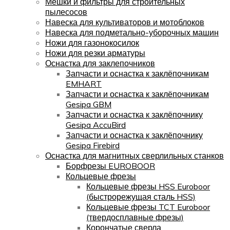
Мешки и фильтры для строительных
пылесосов
Навеска для культиваторов и мотоблоков
Навеска для подметально-уборочных машин
Ножи для газонокосилок
Ножи для резки арматуры
Оснастка для заклепочников
Запчасти и оснастка к заклёпочникам
EMHART
Запчасти и оснастка к заклёпочникам
Gesipa GBM
Запчасти и оснастка к заклёпочнику
Gesipa AccuBird
Запчасти и оснастка к заклёпочнику
Gesipa Firebird
Оснастка для магнитных сверлильных станков
Борфрезы EUROBOOR
Кольцевые фрезы
Кольцевые фрезы HSS Euroboor
(быстрорежущая сталь HSS)
Кольцевые фрезы TCT Euroboor
(твердосплавные фрезы)
Корончатые сверла