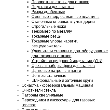
Поворотные столы для станков
Подставки для станков
Резцы долбежные
Сменные твердосплавные пластины
Станочные оправки, втулки, дорны
Строгальные ножи
Тензометр по металлу
Токарные резцы
Токарные упоры, каретки,
резцедержатели
Удлинители станины и доп. оборудование
для токарных станков
Устройство цифровой индикации (УЦИ)
Фрезы и наборы фрез для станков
Цанговые патроны и цанги
Центры станочные
Шлифовальные и заточные круги
Оснастка к фрезеровальным машинам
Очистители стекла
Патроны сверлильные
Переходники и аксессуары для газовых
горелок
Пильные диски