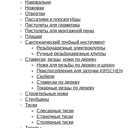
Наковальни
Ножовки
Отвертки
Пассатижи и плоскогубцы
Пистолеты для герметика
Пистолеты для монтажной пены
Плашки
Сантехнический трубный инструмент
Резьбонарезные электроклуппы
Ручные резьбонарезные клуппы
Стамески, резцы, ножи по дереву
Ножи для резьбы по дереву и шпону
Приспособления для заточки KIRSCHEN
Скобели
Стамески по дереву
Токарные резцы по дереву
Строительные ножи
Струбцины
Тиски
Слесарные тиски
Станочные тиски
Столярные тиски
Топоры