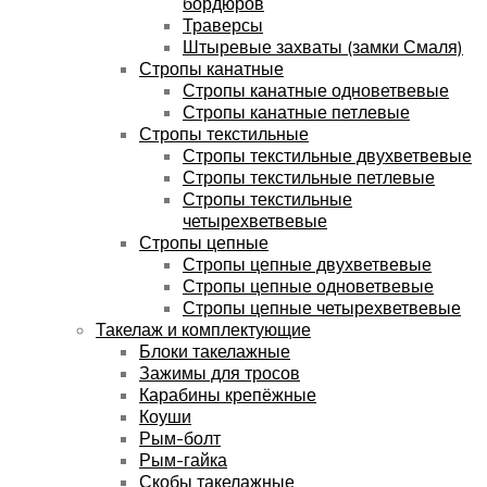
бордюров
Траверсы
Штыревые захваты (замки Смаля)
Стропы канатные
Стропы канатные одноветвевые
Стропы канатные петлевые
Стропы текстильные
Стропы текстильные двухветвевые
Стропы текстильные петлевые
Стропы текстильные
четырехветвевые
Стропы цепные
Стропы цепные двухветвевые
Стропы цепные одноветвевые
Стропы цепные четырехветвевые
Такелаж и комплектующие
Блоки такелажные
Зажимы для тросов
Карабины крепёжные
Коуши
Рым-болт
Рым-гайка
Скобы такелажные