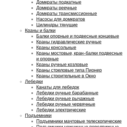
Домкраты подкатные
Домкраты реечные
Домкраты трансмиссионные
Насосы для домкратов
Цилиндры тянущие
Краны и балки
Балки опорные и подвесные концевые
Краны гидравлические ручные
Краны консольные
Краны мостовые, кран-балки подвесные
и опорные
Краны ручные козловые
Краны стреловые типа Пионер
Краны строительные в Окно
Лебедки
Канаты для лебедок
Лебедки ручные барабанные
Лебедки ручные рычажные
Лебедки ручные червячные
Лебедки электрические
Подъемники
Подъемники мачтовые телескопические
Подъемники ножничные передвижные