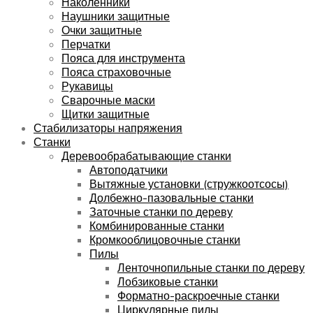
Наколенники
Наушники защитные
Очки защитные
Перчатки
Пояса для инструмента
Пояса страховочные
Рукавицы
Сварочные маски
Щитки защитные
Стабилизаторы напряжения
Станки
Деревообрабатывающие станки
Автоподатчики
Вытяжные установки (стружкоотсосы)
Долбежно-пазовальные станки
Заточные станки по дереву
Комбинированные станки
Кромкооблицовочные станки
Пилы
Ленточнопильные станки по дереву
Лобзиковые станки
Форматно-раскроечные станки
Циркулярные пилы