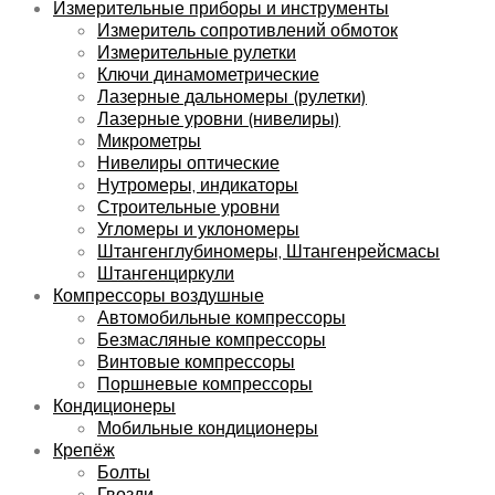
Измерительные приборы и инструменты
Измеритель сопротивлений обмоток
Измерительные рулетки
Ключи динамометрические
Лазерные дальномеры (рулетки)
Лазерные уровни (нивелиры)
Микрометры
Нивелиры оптические
Нутромеры, индикаторы
Строительные уровни
Угломеры и уклономеры
Штангенглубиномеры, Штангенрейсмасы
Штангенциркули
Компрессоры воздушные
Автомобильные компрессоры
Безмасляные компрессоры
Винтовые компрессоры
Поршневые компрессоры
Кондиционеры
Мобильные кондиционеры
Крепёж
Болты
Гвозди