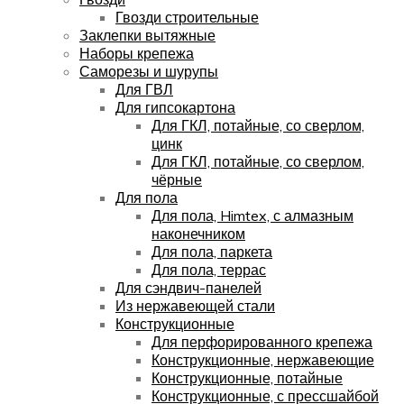
Гвозди строительные
Заклепки вытяжные
Наборы крепежа
Саморезы и шурупы
Для ГВЛ
Для гипсокартона
Для ГКЛ, потайные, со сверлом,
цинк
Для ГКЛ, потайные, со сверлом,
чёрные
Для пола
Для пола, Himtex, с алмазным
наконечником
Для пола, паркета
Для пола, террас
Для сэндвич-панелей
Из нержавеющей стали
Конструкционные
Для перфорированного крепежа
Конструкционные, нержавеющие
Конструкционные, потайные
Конструкционные, с прессшайбой